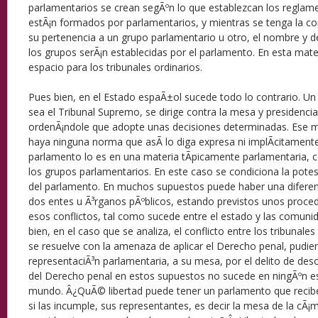
parlamentarios se crean segÃºn lo que establezcan los reglam
estÃ¡n formados por parlamentarios, y mientras se tenga la co
su pertenencia a un grupo parlamentario u otro, el nombre y 
los grupos serÃ¡n establecidas por el parlamento. En esta mate
espacio para los tribunales ordinarios.
Pues bien, en el Estado espaÃ±ol sucede todo lo contrario. Un 
sea el Tribunal Supremo, se dirige contra la mesa y presidenc
ordenÃ¡ndole que adopte unas decisiones determinadas. Ese m
haya ninguna norma que asÃ­ lo diga expresa ni implÃ­citamente
parlamento lo es en una materia tÃ­picamente parlamentaria, c
los grupos parlamentarios. En este caso se condiciona la pote
del parlamento. En muchos supuestos puede haber una diferen
dos entes u Ã³rganos pÃºblicos, estando previstos unos proced
esos conflictos, tal como sucede entre el estado y las comun
bien, en el caso que se analiza, el conflicto entre los tribunale
se resuelve con la amenaza de aplicar el Derecho penal, pudie
representaciÃ³n parlamentaria, a su mesa, por el delito de deso
del Derecho penal en estos supuestos no sucede en ningÃºn e
mundo. Â¿QuÃ© libertad puede tener un parlamento que recibe 
si las incumple, sus representantes, es decir la mesa de la cÃ