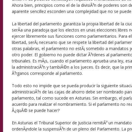
Ahora bien, principios como el de la divisiÃ³n de poderes son d
aparente sencillez esconden una complejidad que no se puede
La libertad del parlamento garantiza la propia libertad de la ci
serÃ­a una paradoja que los electos en unas elecciones libres
ejercer libremente sus funciones como parlamentarios. Para el
libertad, serÃ¡ necesario que se respete la libertad del parlame
otras palabras, el parlamento no estÃ¡ sometido a mandatos j
otro poder. El gobierno no puede dictar Ã³rdenes al parlament
tribunales. Es mÃ¡s, cuando el parlamento aprueba una ley, esa 
la administraciÃ³n y tambiÃ©n a los jueces. Es decir, que la pr
Ã³rganos corresponde al parlamento.
Todo esto no impide que se pueda producir la siguiente situaci
administraciÃ³n de las cajas de ahorro debe ser nombrado parc
parlamento, tal como sucede en Asturias. Sin embargo, el pa
acuerdo para realizar el nombramiento. Si el parlamento no r
Â¿quÃ© se puede hacer?
En Asturias el Tribunal Superior de Justicia remitiÃ³ un mandat
ordenÃ¡ndole la suspensiÃ³n de un pleno del Parlamento. La pr