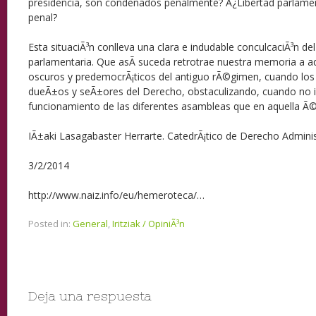
presidencia, son condenados penalmente? Â¿Libertad parlame
penal?
Esta situaciÃ³n conlleva una clara e indudable conculcaciÃ³n del 
parlamentaria. Que asÃ­ suceda retrotrae nuestra memoria a aq
oscuros y predemocrÃ¡ticos del antiguo rÃ©gimen, cuando los 
dueÃ±os y seÃ±ores del Derecho, obstaculizando, cuando no i
funcionamiento de las diferentes asambleas que en aquella Ã©
IÃ±aki Lasagabaster Herrarte. CatedrÃ¡tico de Derecho Admini
3/2/2014
http://www.naiz.info/eu/hemeroteca/…
Posted in:
General
,
Iritziak / OpiniÃ³n
Deja una respuesta