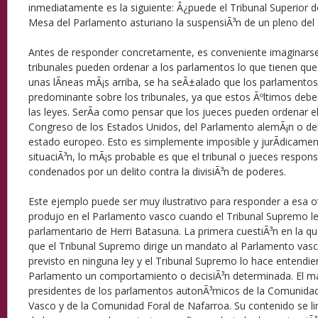
inmediatamente es la siguiente: Â¿puede el Tribunal Superior de
Mesa del Parlamento asturiano la suspensiÃ³n de un pleno del
Antes de responder concretamente, es conveniente imaginarse 
tribunales pueden ordenar a los parlamentos lo que tienen que 
unas lÃ­neas mÃ¡s arriba, se ha seÃ±alado que los parlamentos
predominante sobre los tribunales, ya que estos Ãºltimos deb
las leyes. SerÃ­a como pensar que los jueces pueden ordenar el
Congreso de los Estados Unidos, del Parlamento alemÃ¡n o del
estado europeo. Esto es simplemente imposible y jurÃ­dicament
situaciÃ³n, lo mÃ¡s probable es que el tribunal o jueces respon
condenados por un delito contra la divisiÃ³n de poderes.
Este ejemplo puede ser muy ilustrativo para responder a esa ot
produjo en el Parlamento vasco cuando el Tribunal Supremo le 
parlamentario de Herri Batasuna. La primera cuestiÃ³n en la qu
que el Tribunal Supremo dirige un mandato al Parlamento vas
previsto en ninguna ley y el Tribunal Supremo lo hace entendi
Parlamento un comportamiento o decisiÃ³n determinada. El man
presidentes de los parlamentos autonÃ³micos de la Comunida
Vasco y de la Comunidad Foral de Nafarroa. Su contenido se limi