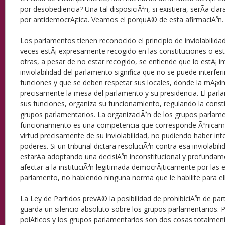
por desobediencia? Una tal disposiciÃ³n, si existiera, serÃ­a cla
por antidemocrÃ¡tica. Veamos el porquÃ© de esta afirmaciÃ³n.
Los parlamentos tienen reconocido el principio de inviolabilid
veces estÃ¡ expresamente recogido en las constituciones o es
otras, a pesar de no estar recogido, se entiende que lo estÃ¡ i
inviolabilidad del parlamento significa que no se puede interferir
funciones y que se deben respetar sus locales, donde la mÃ¡xi
precisamente la mesa del parlamento y su presidencia. El parla
sus funciones, organiza su funcionamiento, regulando la consti
grupos parlamentarios. La organizaciÃ³n de los grupos parlame
funcionamiento es una competencia que corresponde Ãºnicame
virtud precisamente de su inviolabilidad, no pudiendo haber int
poderes. Si un tribunal dictara resoluciÃ³n contra esa inviolabil
estarÃ­a adoptando una decisiÃ³n inconstitucional y profundam
afectar a la instituciÃ³n legitimada democrÃ¡ticamente por las e
parlamento, no habiendo ninguna norma que le habilite para el
La Ley de Partidos prevÃ© la posibilidad de prohibiciÃ³n de part
guarda un silencio absoluto sobre los grupos parlamentarios. Po
polÃ­ticos y los grupos parlamentarios son dos cosas totalmen