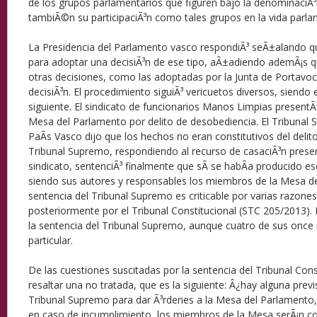
de los grupos parlamentarios que figuren bajo la denominaciÃ
tambiÃ©n su participaciÃ³n como tales grupos en la vida parla
La Presidencia del Parlamento vasco respondiÃ³ seÃ±alando 
para adoptar una decisiÃ³n de ese tipo, aÃ±adiendo ademÃ¡s 
otras decisiones, como las adoptadas por la Junta de Portavoc
decisiÃ³n. El procedimiento siguiÃ³ vericuetos diversos, siendo 
siguiente. El sindicato de funcionarios Manos Limpias presentÃ³
Mesa del Parlamento por delito de desobediencia. El Tribunal Su
PaÃ­s Vasco dijo que los hechos no eran constitutivos del delit
Tribunal Supremo, respondiendo al recurso de casaciÃ³n presen
sindicato, sentenciÃ³ finalmente que sÃ­ se habÃ­a producido es
siendo sus autores y responsables los miembros de la Mesa d
sentencia del Tribunal Supremo es criticable por varias razones,
posteriormente por el Tribunal Constitucional (STC 205/2013).
la sentencia del Tribunal Supremo, aunque cuatro de sus onc
particular.
De las cuestiones suscitadas por la sentencia del Tribunal Cons
resaltar una no tratada, que es la siguiente: Â¿hay alguna previs
Tribunal Supremo para dar Ã³rdenes a la Mesa del Parlamento
en caso de incumplimiento, los miembros de la Mesa serÃ¡n 