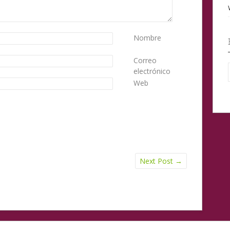
Nombre
Correo
electrónico
Web
Next Post
→