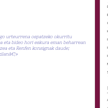
go urteurrena ospatzeko okurritu
tea eta bideo hori eskura eman beharrean
tzea eta Renfen konsignak daude;
ilanâ€¦»