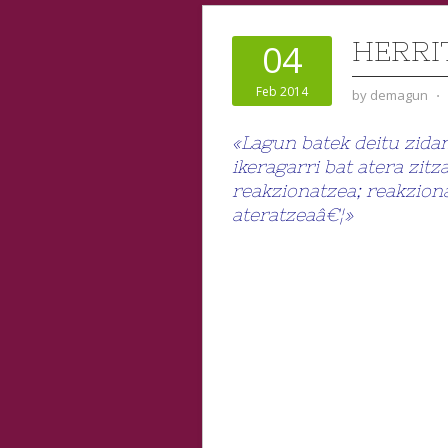
HERRI
04
Feb 2014
by
demagun
⋅
«Lagun batek deitu zidan
ikeragarri bat atera zitz
reakzionatzea; reakzion
ateratzeaâ€¦»