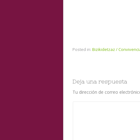
Posted in:
Bizikidetzaz / Convivenci
Deja una respuesta
Tu dirección de correo electrónic