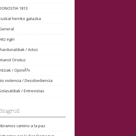
DONOSTIA 1813
Euskal herriko gatazka
General
Hitz egin
Ihardunaldiak / Actos
Imanol Oroituz
Iritziak / OpiniÃ³n
No violencia / Desobediencia
Solasaldiak / Entrevistas
Blogroll
Abramos camino a la paz