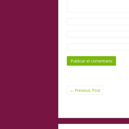
←
Previous Post