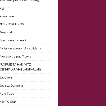
Activistas por la Paz Demagun
Argituz
Azkintuwe
DESINFORMENOS
Diagonal
Egin bidea bakeari
Portal de economÃ­a solidaria
Proceso de paz// Lokarri
PROPUESTA HAR (HITZ
EGIN/FALAR/HABLAR/PARLAR)
Rebelion
Revista Quimera
Viejo Topo
VIENTO SUR