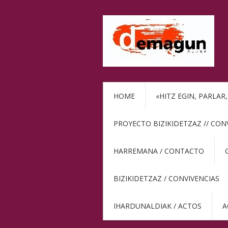
HOME
«HITZ EGIN, PARLAR
PROYECTO BIZIKIDETZAZ // CON
HARREMANA / CONTACTO
BIZIKIDETZAZ / CONVIVENCIAS
IHARDUNALDIAK / ACTOS
A