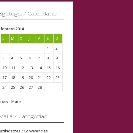
Egutegia / Calendario
febrero 2014
L
M
X
J
V
S
D
1
2
3
4
5
6
7
8
9
10
11
12
13
14
15
16
17
18
19
20
21
22
23
24
25
26
27
28
« Ene
Mar »
Maila / Categorias
Bizikidetzaz / Convivencias