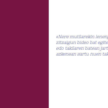
«Nere mutilarekin lenen
zitzaigun bideo bat egi
edo takilaren batean jar
azkenean sartu nuen tak