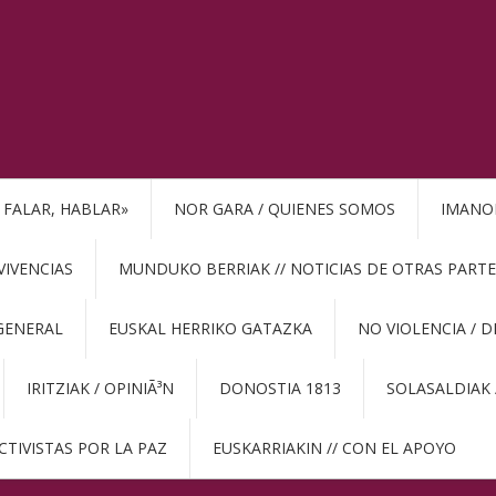
, FALAR, HABLAR»
NOR GARA / QUIENES SOMOS
IMANO
VIVENCIAS
MUNDUKO BERRIAK // NOTICIAS DE OTRAS PARTE
GENERAL
EUSKAL HERRIKO GATAZKA
NO VIOLENCIA / 
IRITZIAK / OPINIÃ³N
DONOSTIA 1813
SOLASALDIAK 
CTIVISTAS POR LA PAZ
EUSKARRIAKIN // CON EL APOYO