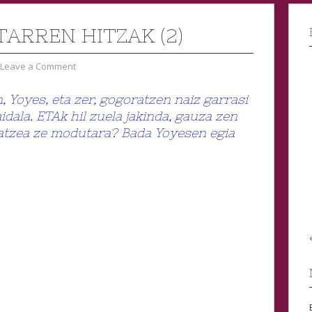
TARREN HITZAK (2)
Leave a Comment
, Yoyes, eta zer, gogoratzen naiz garrasi
aidala. ETAk hil zuela jakinda, gauza zen
atzea ze modutara? Bada Yoyesen egia