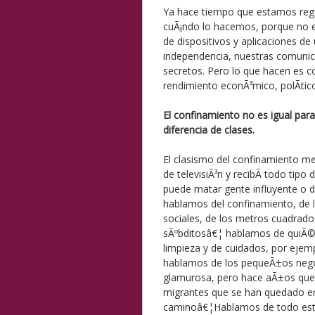
Ya hace tiempo que estamos rega
cuÃ¡ndo lo hacemos, porque no e
de dispositivos y aplicaciones de 
independencia, nuestras comunic
secretos. Pero lo que hacen es co
rendimiento econÃ³mico, polÃ­ti
El confinamiento no es igual para
diferencia de clases.
El clasismo del confinamiento me
de televisiÃ³n y recibÃ­ todo tipo
puede matar gente influyente o de
hablamos del confinamiento, de la
sociales, de los metros cuadrados 
sÃºbditosâ€¦ hablamos de quiÃ©n 
limpieza y de cuidados, por eje
hablamos de los pequeÃ±os nego
glamurosa, pero hace aÃ±os que
migrantes que se han quedado en 
caminoâ€¦Hablamos de todo esto.