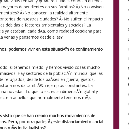
quÃ© vidas tenÃ­an y quÃ© realidades conocen quienes
s mayores dependientes en sus familias? Â¿No conviven
 mentales? Â¿No conocen la realidad altamente
erritorios de nuestras ciudades? Â¿No sufren el impacto
­as debidas a factores ambientales y sociales? La
cia ya estaban, cada dÃ­a, como realidad cotidiana para
a verlas y pensarnos desde ellas?
os, podemos vivir en esta situaciÃ³n de confinamiento
odo, si tenemos miedo, y hemos vivido cosas mucho
 masivos. Hay sectores de la poblaciÃ³n mundial que las
e refugiados, desde los paÃ­ses en guerra, guetos,
historia nos da tambiÃ©n ejemplos constantes. La
una novedad. Lo que lo es, es su dimensiÃ³n global y
afecte a aquellos que normalmente tenemos mÃ¡s
os visto que se han creado muchos movimientos de
nos. Pero, por otra parte, Â¿este distanciamiento social
os mÃ¡s individualistas?