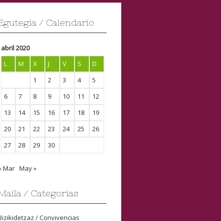
Egutegia / Calendario
abril 2020
L
M
X
J
V
S
D
1
2
3
4
5
6
7
8
9
10
11
12
13
14
15
16
17
18
19
20
21
22
23
24
25
26
27
28
29
30
« Mar
May »
Maila / Categorias
Bizikidetzaz / Convivencias