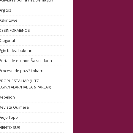
Activistas por la Paz Demagun
Argituz
Azkintuwe
DESINFORMENOS
Diagonal
Egin bidea bakeari
Portal de economÃ­a solidaria
Proceso de paz// Lokarri
PROPUESTA HAR (HITZ
EGIN/FALAR/HABLAR/PARLAR)
Rebelion
Revista Quimera
Viejo Topo
VIENTO SUR