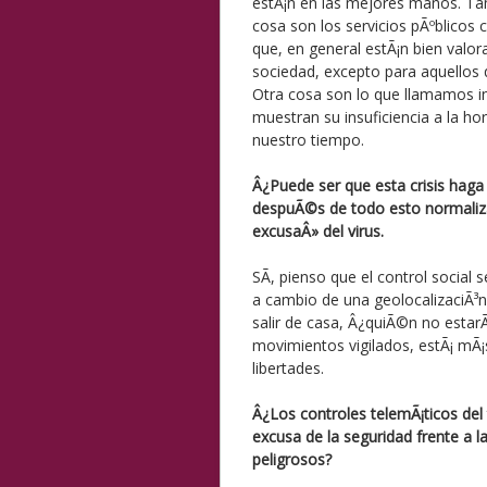
estÃ¡n en las mejores manos. T
cosa son los servicios pÃºblicos 
que, en general estÃ¡n bien valo
sociedad, excepto para aquellos 
Otra cosa son lo que llamamos in
muestran su insuficiencia a la ho
nuestro tiempo.
Â¿Puede ser que esta crisis haga
despuÃ©s de todo esto normaliz
excusaÂ» del virus.
SÃ­, pienso que el control social
a cambio de una geolocalizaciÃ³n
salir de casa, Â¿quiÃ©n no estar
movimientos vigilados, estÃ¡ mÃ
libertades.
Â¿Los controles telemÃ¡ticos del
excusa de la seguridad frente a
peligrosos?