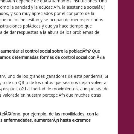
ambiÃ©n depende de quÃ© llamamos instituciones. Una
como la sanidad y la educaciÃ³n, la asistencia socialâ€¦
rados, y son muy apreciados por el conjunto de la
que no los necesitan y se ocupan de menospreciarlos.
stituciones polÃ­ticas y que ya hace tiempo que
ra de dar respuestas a la altura de los problemas de
 aumentar el control social sobre la poblaciÃ³n? Que
amos determinadas formas de control social con Â«la
 serÃ¡ uno de los grandes ganadores de esta pandemia. Si
, o de un QR o de los datos que sea nos dejan volver a
Ã¡ dispuesto? La libertad de movimientos, aunque sea de
¡s valorada en nuestra percepciÃ³n que muchas otras
 telÃ©fono, por ejemplo, de las movilidades, con la
 las enfermedades, aumentarÃ¡n hasta extremos