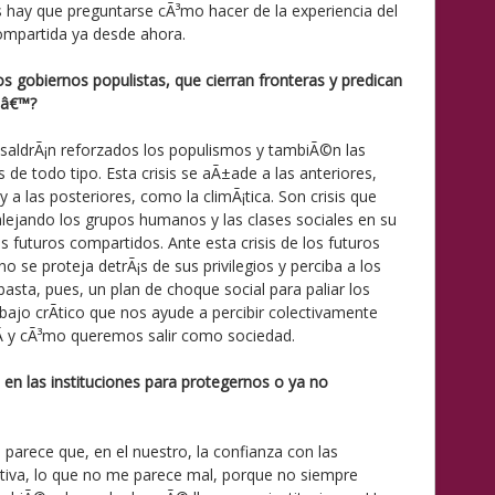
 hay que preguntarse cÃ³mo hacer de la experiencia del
ompartida ya desde ahora.
s gobiernos populistas, que cierran fronteras y predican
aâ€™?
­ saldrÃ¡n reforzados los populismos y tambiÃ©n las
 de todo tipo. Esta crisis se aÃ±ade a las anteriores,
 a las posteriores, como la climÃ¡tica. Son crisis que
y alejando los grupos humanos y las clases sociales en su
os futuros compartidos. Ante esta crisis de los futuros
o se proteja detrÃ¡s de sus privilegios y perciba a los
ta, pues, un plan de choque social para paliar los
abajo crÃ­tico que nos ayude a percibir colectivamente
­ y cÃ³mo queremos salir como sociedad.
n las instituciones para protegernos o ya no
 parece que, en el nuestro, la confianza con las
lativa, lo que no me parece mal, porque no siempre