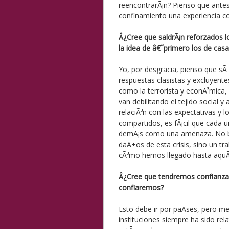
reencontrarÃ¡n? Pienso que antes
confinamiento una experiencia c
Â¿Cree que saldrÃ¡n reforzados lo
la idea de â€˜primero los de cas
Yo, por desgracia, pienso que sÃ
respuestas clasistas y excluyentes
como la terrorista y econÃ³mica, y
van debilitando el tejido social 
relaciÃ³n con las expectativas y l
compartidos, es fÃ¡cil que cada un
demÃ¡s como una amenaza. No bas
daÃ±os de esta crisis, sino un tr
cÃ³mo hemos llegado hasta aquÃ
Â¿Cree que tendremos confianza e
confiaremos?
Esto debe ir por paÃ­ses, pero me
instituciones siempre ha sido re