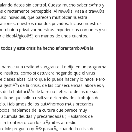
lando datos sin control. Cuesta mucho saber cÃ³mo y
s directamente perceptible. Al revÃ©s. Pasa a travÃ©s
uso individual, que parecen multiplicar nuestra
aciones, nuestros mundos privados. Incluso nuestros
ntribuir a privatizar nuestras experiencias comunes y su
co e ideolÃ³gicoâ€¦ en manos de unos cuantos.
 todos y esta crisis ha hecho aflorar tambiÃ©n la
 parece una realidad sangrante. Lo dije en un programa
 de insultos, como si estuviera negando que el virus
 clases altas. Claro que lo puede hacer y lo hace. Pero
 gestiÃ³n de la crisis, de las consecuencias laborales y
de la habitaciÃ³n de la reina Letizia o de las de sus
tiene que salir a realizar determinados trabajos de
mplo. Hablamos de los autÃ³nomos mÃ¡s precarios,
cios, hablamos de la cultura que parece muy
 acumula deudas y precariedadâ€¦ Hablamos de
la frontera o con los trÃ¡mites a medio
 Me pregunto quÃ© pasarÃ¡, cuando la crisis del