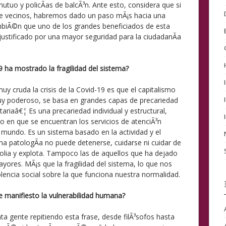
utuo y policÃ­as de balcÃ³n. Ante esto, considera que si
re vecinos, habremos dado un paso mÃ¡s hacia una
mbiÃ©n que uno de los grandes beneficiados de esta
 justificado por una mayor seguridad para la ciudadanÃ­a
19 ha mostrado la fragilidad del sistema?
 cruda la crisis de la Covid-19 es que el capitalismo
uy poderoso, se basa en grandes capas de precariedad
tariaâ€¦ Es una precariedad individual y estructural,
 en que se encuentran los servicios de atenciÃ³n
l mundo. Es un sistema basado en la actividad y el
na patologÃ­a no puede detenerse, cuidarse ni cuidar de
olia y explota. Tampoco las de aquellos que ha dejado
ores. MÃ¡s que la fragilidad del sistema, lo que nos
olencia social sobre la que funciona nuestra normalidad.
e manifiesto la vulnerabilidad humana?
a gente repitiendo esta frase, desde filÃ³sofos hasta