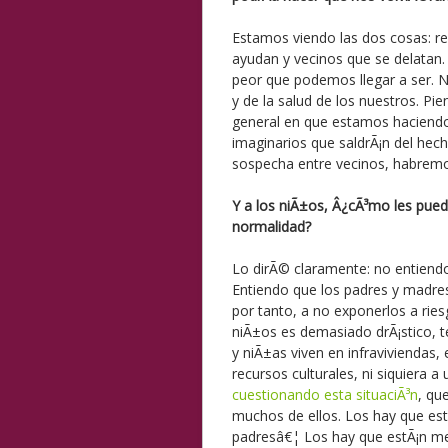
Estamos viendo las dos cosas: re
ayudan y vecinos que se delatan.
peor que podemos llegar a ser. N
y de la salud de los nuestros. P
general en que estamos haciendo
imaginarios que saldrÃ¡n del hech
sospecha entre vecinos, habremo
Y a los niÃ±os, Â¿cÃ³mo les pued
normalidad?
Lo dirÃ© claramente: no entiendo
Entiendo que los padres y madres
por tanto, a no exponerlos a rie
niÃ±os es demasiado drÃ¡stico, 
y niÃ±as viven en infraviviendas,
recursos culturales, ni siquiera a
cuestionando esta situaciÃ³n
, qu
muchos de ellos. Los hay que es
padresâ€¦ Los hay que estÃ¡n me