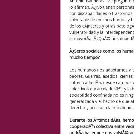
Antonio Banderas. Me pregunto 
lo afirman. Â¿No tienen persona
con discapacidades o trastornos
vulnerable de muchos barrios y t
de los cÃ¡nceres y otras patologÃ
vulnerabilidad y la interdependen
la mayorÃ­a. Â¿QuÃ© nos impedÃ­
Â¿Seres sociales como los human
mucho tiempo?
Los humanos nos adaptamos a t
peores. Guerras, asedios, cierres
sufren cada dÃ­a, desde campos d
colectivos encarceladosâ€¦ y la 
sociabilidad confinada no es ning
generalizada y el hecho de que 
derecho y acceso a la movilidad.
Durante los Ãºltimos dÃ­as, hem
cooperaciÃ³n colectiva entre veci
podrÃ­a hacer que nos volviÃ©ram