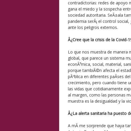
contradictorias: redes de apoyo m
gana el miedo y la sospecha ent
sociedad autoritaria. SeÃ±ala ta
pandemia serÃ¡ el control social,
ante los peligros externos.
Â¿Cree que la crisis de la Covid-
Lo que nos muestra de manera muy
global, que parece un sistema m
econÃ³mica, social, material, sani
porque tambiÃ©n afecta el estado
pÃºblica en diferentes paÃ­ses de
crecimiento, pero cuando tiene u
las vidas que cotidianamente exp
al margen, como las personas may
muestra es la desigualdad y la vi
Â¿La alerta sanitaria ha puesto d
A mÃ­ me sorprende que haya tant