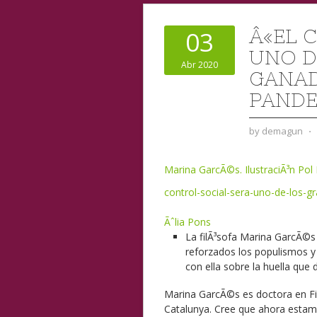
Â«EL 
03
UNO D
Abr 2020
GANAD
PANDE
by
demagun
⋅
Marina GarcÃ©s. IlustraciÃ³n Pol 
control-social-sera-uno-de-los-
Ãˆlia Pons
La filÃ³sofa Marina GarcÃ©s c
reforzados los populismos y
con ella sobre la huella que 
Marina GarcÃ©s es doctora en Fil
Catalunya. Cree que ahora estam