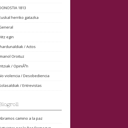
DONOSTIA 1813
Euskal herriko gatazka
General
Hitz egin
Ihardunaldiak / Actos
Imanol Oroituz
Iritziak / OpiniÃ³n
No violencia / Desobediencia
Solasaldiak / Entrevistas
Blogroll
Abramos camino a la paz