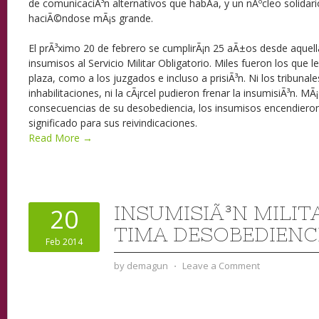
de comunicaciÃ³n alternativos que habÃ­a, y un nÃºcleo solida
haciÃ©ndose mÃ¡s grande.
El prÃ³ximo 20 de febrero se cumplirÃ¡n 25 aÃ±os desde aquell
insumisos al Servicio Militar Obligatorio. Miles fueron los que le
plaza, como a los juzgados e incluso a prisiÃ³n. Ni los tribunales c
inhabilitaciones, ni la cÃ¡rcel pudieron frenar la insumisiÃ³n. MÃ¡
consecuencias de su desobediencia, los insumisos encendiero
significado para sus reivindicaciones.
Read More →
INSUMISIÃ³N MILIT
20
TIMA DESOBEDIENC
Feb 2014
by
demagun
⋅
Leave a Comment