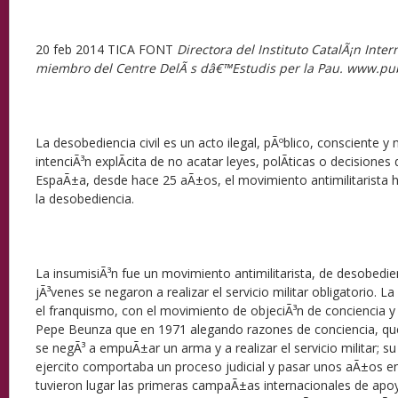
20
feb 2014 TICA FONT
Directora del Instituto CatalÃ¡n Inter
miembro del Centre DelÃ s dâ€™Estudis per la Pau. www.pub
La desobediencia civil es un acto ilegal, pÃºblico, consciente y
intenciÃ³n explÃ­cita de no acatar leyes, polÃ­ticas o decisiones
EspaÃ±a, desde hace 25 aÃ±os, el movimiento antimilitarista h
la desobediencia.
La insumisiÃ³n fue un movimiento antimilitarista, de desobedienc
jÃ³venes se negaron a realizar el servicio militar obligatorio. L
el franquismo, con el movimiento de objeciÃ³n de conciencia y 
Pepe Beunza que en 1971 alegando razones de conciencia, que
se negÃ³ a empuÃ±ar un arma y a realizar el servicio militar; su
ejercito comportaba un proceso judicial y pasar unos aÃ±os en 
tuvieron lugar las primeras campaÃ±as internacionales de apoy