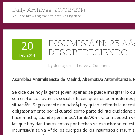
Daily Archives:
20/02/2014
You are browsing the site archives by date.
INSUMISIÃ³N: 25 A
20
DESOBEDECIENDO
Feb 2014
by
demagun
⋅
Leave a Comment
Asamblea Antimilitarista de Madrid, Alternativa Antimilitarista
Se dice que hoy la gente joven apenas se puede imaginar lo q
sea cierto. Los avances sociales hacen que nos acomodemos 
situaciÃ³n. Seguramente no habrÃ¡ hoy quien defienda la neces
obligatoriamente por el cuartel como parte del rito ciudadano 
hace mucho, cuando pensar asÃ­ tambiÃ©n era una apuesta y 
las que hoy dan tantas cosas por hechas se escucharon en es
InsumisiÃ³n se valiÃ³ de los cuerpos de los insumisos e insumi