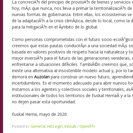
La concreciÃ³n del principio de provisiÃ³n de bienes y servicios
hoy, mÃ¡s que nunca, nos lleva a primar la territorializaciÃ³n d
nuevas formas de gobernanza. Entre ellas, los ecosistemas s
de la adaptaciÃ³n a la crisis climÃ¡tica, desde lo local, como la
para la mitigaciÃ³n en el Ã¡mbito de lo global.
Como personas comprometidas con el futuro socio-ecolÃ³gico 
creemos que estas pautas conducirÃ¡n a una sociedad mÃ¡s sost
basada en valores positivos de respeto hacia la naturaleza y to
mejor inversiÃ³n para el futuro de las generaciones venideras,
enfrentarse a situaciones difÃ­ciles. TambiÃ©n creemos que, s
existe una alternativa al insostenible modelo actual y, por lo t
demora en
Auzolan
para construir un nuevo futuro, aprendiend
incertidumbres. Es el momento adecuado para abrir nuevos hor
Instamos a los agentes y colectivos sociales y territoriales, a
institucionales de todos los territorios de Euskal HerriaÂ y a l
no dejen pasar esta oportunidad.
Euskal Herria, mayo de 2020
Posted in:
General
,
Hitz egin
,
Iritziak / OpiniÃ³n