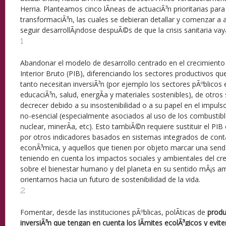
Herria. Planteamos cinco lÃ­neas de actuaciÃ³n prioritarias par
transformaciÃ³n, las cuales se debieran detallar y comenzar a 
seguir desarrollÃ¡ndose despuÃ©s de que la crisis sanitaria vay
1
Abandonar el modelo de desarrollo centrado en el crecimient
Interior Bruto (PIB), diferenciando los sectores productivos qu
tanto necesitan inversiÃ³n (por ejemplo los sectores pÃºblicos
educaciÃ³n, salud, energÃ­a y materiales sostenibles), de otro
decrecer debido a su insostenibilidad o a su papel en el impul
no-esencial (especialmente asociados al uso de los combustible
nuclear, minerÃ­a, etc). Esto tambiÃ©n requiere sustituir el PI
por otros indicadores basados en sistemas integrados de conta
econÃ³mica, y aquellos que tienen por objeto marcar una senda
teniendo en cuenta los impactos sociales y ambientales del c
sobre el bienestar humano y del planeta en su sentido mÃ¡s am
orientarnos hacia un futuro de sostenibilidad de la vida.
2
Fomentar, desde las instituciones pÃºblicas, polÃ­ticas de
produ
inversiÃ³n que tengan en cuenta los lÃ­mites ecolÃ³gicos y evi