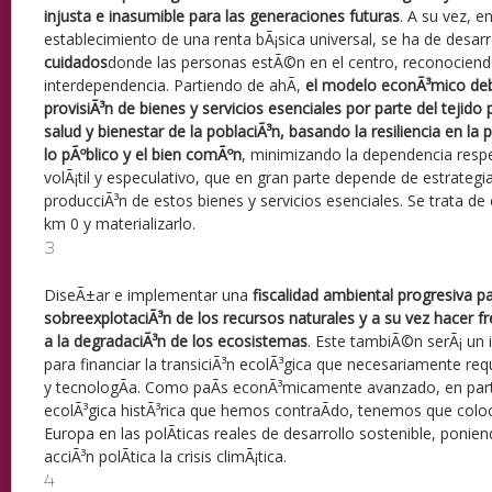
injusta e inasumible para las generaciones futuras
. A su vez, e
establecimiento de una renta bÃ¡sica universal, se ha de desarr
cuidados
donde las personas estÃ©n en el centro, reconociendo
interdependencia. Partiendo de ahÃ­,
el modelo econÃ³mico debe 
provisiÃ³n de bienes y servicios esenciales por parte del tejido
salud y bienestar de la poblaciÃ³n, basando la resiliencia en la
lo pÃºblico y el bien comÃºn
, minimizando la dependencia resp
volÃ¡til y especulativo, que en gran parte depende de estrategia
producciÃ³n de estos bienes y servicios esenciales. Se trata de
km 0 y materializarlo.
3
DiseÃ±ar e implementar una
fiscalidad ambiental progresiva
pa
sobreexplotaciÃ³n de los recursos naturales y a su vez hacer fren
a la degradaciÃ³n de los ecosistemas
. Este tambiÃ©n serÃ¡ un
para financiar la transiciÃ³n ecolÃ³gica que necesariamente requ
y tecnologÃ­a. Como paÃ­s econÃ³micamente avanzado, en part
ecolÃ³gica histÃ³rica que hemos contraÃ­do, tenemos que colo
Europa en las polÃ­ticas reales de desarrollo sostenible, ponie
acciÃ³n polÃ­tica la crisis climÃ¡tica.
4