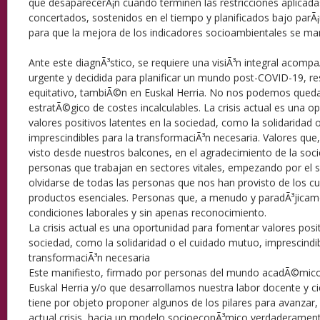
que desaparecerÃ¡n cuando terminen las restricciones aplicada
concertados, sostenidos en el tiempo y planificados bajo parÃ¡m
para que la mejora de los indicadores socioambientales se ma
Ante este diagnÃ³stico, se requiere una visiÃ³n integral acom
urgente y decidida para planificar un mundo post-COVID-19, resi
equitativo, tambiÃ©n en Euskal Herria. No nos podemos quedar 
estratÃ©gico de costes incalculables. La crisis actual es una 
valores positivos latentes en la sociedad, como la solidaridad 
imprescindibles para la transformaciÃ³n necesaria. Valores que
visto desde nuestros balcones, en el agradecimiento de la soci
personas que trabajan en sectores vitales, empezando por el se
olvidarse de todas las personas que nos han provisto de los cu
productos esenciales. Personas que, a menudo y paradÃ³jicam
condiciones laborales y sin apenas reconocimiento.
La crisis actual es una oportunidad para fomentar valores posit
sociedad, como la solidaridad o el cuidado mutuo, imprescindib
transformaciÃ³n necesaria
Este manifiesto, firmado por personas del mundo acadÃ©mic
Euskal Herria y/o que desarrollamos nuestra labor docente y cie
tiene por objeto proponer algunos de los pilares para avanzar
actual crisis, hacia un modelo socioeconÃ³mico verdaderament