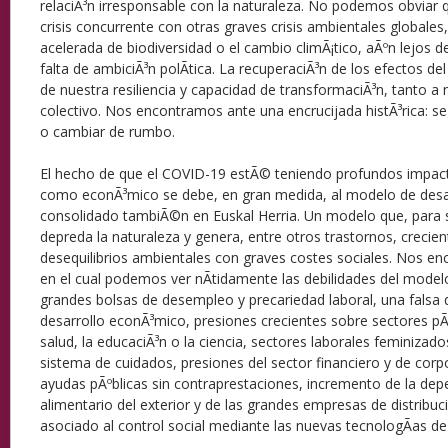
relaciÃ³n irresponsable con la naturaleza. No podemos obviar
crisis concurrente con otras graves crisis ambientales globale
acelerada de biodiversidad o el cambio climÃ¡tico, aÃºn lejos de
falta de ambiciÃ³n polÃ­tica. La recuperaciÃ³n de los efectos 
de nuestra resiliencia y capacidad de transformaciÃ³n, tanto a 
colectivo. Nos encontramos ante una encrucijada histÃ³rica: se
o cambiar de rumbo.
El hecho de que el COVID-19 estÃ© teniendo profundos impac
como econÃ³mico se debe, en gran medida, al modelo de desar
consolidado tambiÃ©n en Euskal Herria. Un modelo que, para
depreda la naturaleza y genera, entre otros trastornos, crecie
desequilibrios ambientales con graves costes sociales. Nos e
en el cual podemos ver nÃ­tidamente las debilidades del model
grandes bolsas de desempleo y precariedad laboral, una falsa 
desarrollo econÃ³mico, presiones crecientes sobre sectores pÃº
salud, la educaciÃ³n o la ciencia, sectores laborales feminizados
sistema de cuidados, presiones del sector financiero y de corpo
ayudas pÃºblicas sin contraprestaciones, incremento de la dep
alimentario del exterior y de las grandes empresas de distribuc
asociado al control social mediante las nuevas tecnologÃ­as de 