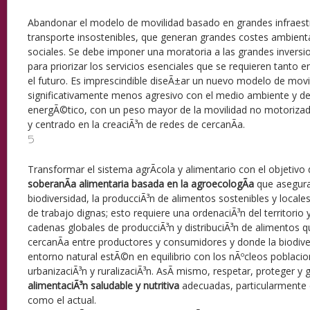
Abandonar el modelo de movilidad basado en grandes infraes
transporte insostenibles, que generan grandes costes ambient
sociales. Se debe imponer una moratoria a las grandes inversio
para priorizar los servicios esenciales que se requieren tant
el futuro. Es imprescindible diseÃ±ar un nuevo modelo de movi
significativamente menos agresivo con el medio ambiente y d
energÃ©tico, con un peso mayor de la movilidad no motorizada
y centrado en la creaciÃ³n de redes de cercanÃ­a.
5
Transformar el sistema agrÃ­cola y alimentario con el objetivo 
soberanÃ­a alimentaria basada en la agroecologÃ­a
que asegura
biodiversidad, la producciÃ³n de alimentos sostenibles y local
de trabajo dignas; esto requiere una ordenaciÃ³n del territorio y
cadenas globales de producciÃ³n y distribuciÃ³n de alimentos q
cercanÃ­a entre productores y consumidores y donde la biodiver
entorno natural estÃ©n en equilibrio con los nÃºcleos poblaci
urbanizaciÃ³n y ruralizaciÃ³n. AsÃ­ mismo, respetar, proteger y 
alimentaciÃ³n saludable y nutritiva
adecuadas, particularmente e
como el actual.