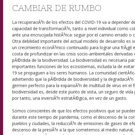
CAMBIAR DE RUMBO
La recuperaciÃ³n de los efectos del COVID-19 va a depender de 
capacidad de transformaciÃ³n, tanto a nivel individual como c
ante una encrucijada histÃ³rica: seguir por el camino errado o
Otra debilidad importante del actual modelo de desarrollo es
un crecimiento econÃ³mico continuado para lograr una frÃ¡gil es
costa de profundizar en las crisis socio-ambientales derivadas 
pÃ©rdida de la biodiversidad. La biodiversidad es necesaria pa
importantes funciones de los ecosistemas, incluida la de evita
19 se propaguen a los seres humanos. La comunidad cientÃ­fi
advirtiendo que la pÃ©rdida de biodiversidad y la degradaciÃ³n
germen perfecto para la expansiÃ³n de multitud de virus en el f
biodiversidad es, desde este punto de vista, un seguro de vida
por tanto, una inversiÃ³n estratÃ©gica, en vez de un gasto.
Somos conscientes de que los efectos positivos que se pueden
durante este tiempo de pandemia, como el descenso de la cont
pueblos y ciudades, la reducciÃ³n de emisiones de gases de ef
descenso de la presiÃ³n a la que sometemos al medio natural,