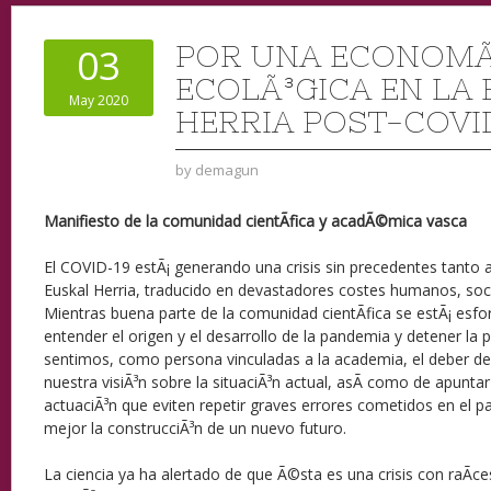
POR UNA ECONOMÃ
03
ECOLÃ³GICA EN LA
May 2020
HERRIA POST-COVI
by
demagun
Manifiesto de la comunidad cientÃ­fica y acadÃ©mica vasca
El COVID-19 estÃ¡ generando una crisis sin precedentes tanto 
Euskal Herria, traducido en devastadores costes humanos, soc
Mientras buena parte de la comunidad cientÃ­fica se estÃ¡ esf
entender el origen y el desarrollo de la pandemia y detener la p
sentimos, como persona vinculadas a la academia, el deber de
nuestra visiÃ³n sobre la situaciÃ³n actual, asÃ­ como de apuntar
actuaciÃ³n que eviten repetir graves errores cometidos en el p
mejor la construcciÃ³n de un nuevo futuro.
La ciencia ya ha alertado de que Ã©sta es una crisis con raÃ­c