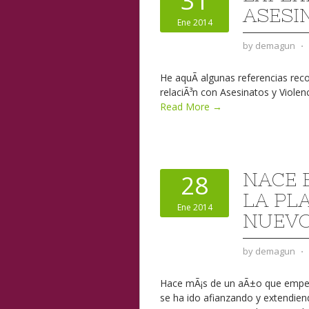
31
ASESI
Ene 2014
by
demagun
⋅
He aquÃ­ algunas referencias rec
relaciÃ³n con Asesinatos y Violen
Read More →
NACE 
28
LA PL
Ene 2014
NUEVO
by
demagun
⋅
Hace mÃ¡s de un aÃ±o que empezÃ
se ha ido afianzando y extendiend