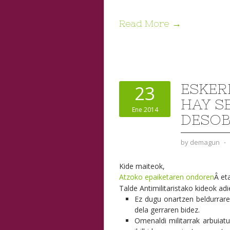
Read More →
ESKER
23
HAY S
Ene 2014
DESOB
by
demagun
⋅
Kide maiteok,
Atzoko epaiketaren ondoren
Â et
Talde Antimilitaristako kideok adi
Ez dugu onartzen beldurraren
dela gerraren bidez.
Omenaldi militarrak arbuiatu 