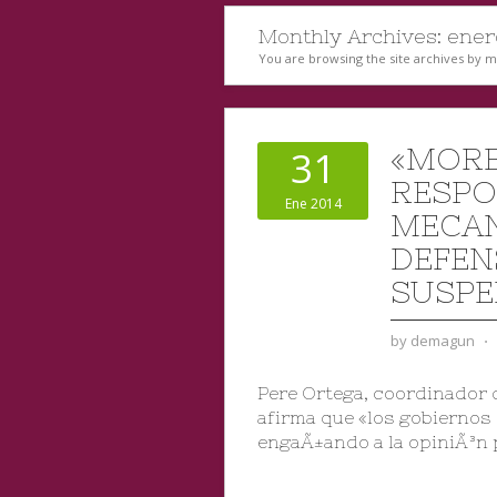
Monthly Archives:
ener
You are browsing the site archives by 
«MORE
31
RESPO
Ene 2014
MECAN
DEFEN
SUSPE
by
demagun
⋅
Pere Ortega, coordinador d
afirma que «los gobiernos 
engaÃ±ando a la opiniÃ³n 