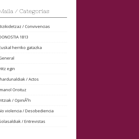
Maila / Categorias
Bizikidetzaz / Convivencias
DONOSTIA 1813
Euskal herriko gatazka
General
Hitz egin
Ihardunaldiak / Actos
Imanol Oroituz
Iritziak / OpiniÃ³n
No violencia / Desobediencia
Solasaldiak / Entrevistas