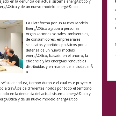
jado en la denuncia del actual sistema energÃ©tico y
energÃ©tica y de un nuevo modelo energÃ©tico
La Plataforma por un Nuevo Modelo
EnergÃ©tico agrupa a personas,
organizaciones sociales, ambientales,
de consumidores, empresariales,
sindicatos y partidos polÃ­ticos por la
defensa de un nuevo modelo
energÃ©tico, basado en el ahorro, la
eficiencia y las energÃ­as renovables
distribuidas y en manos de la ciudadanÃ­
a.
³ su andadura, tiempo durante el cual este proyecto
o a travÃ©s de diferentes nodos por todo el territorio.
jado en la denuncia del actual sistema energÃ©tico y
energÃ©tica y de un nuevo modelo energÃ©tico