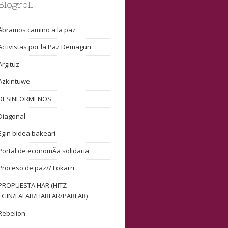
Blogroll
Abramos camino a la paz
Activistas por la Paz Demagun
Argituz
Azkintuwe
DESINFORMENOS
Diagonal
Egin bidea bakeari
Portal de economÃ­a solidaria
Proceso de paz// Lokarri
PROPUESTA HAR (HITZ
EGIN/FALAR/HABLAR/PARLAR)
Rebelion