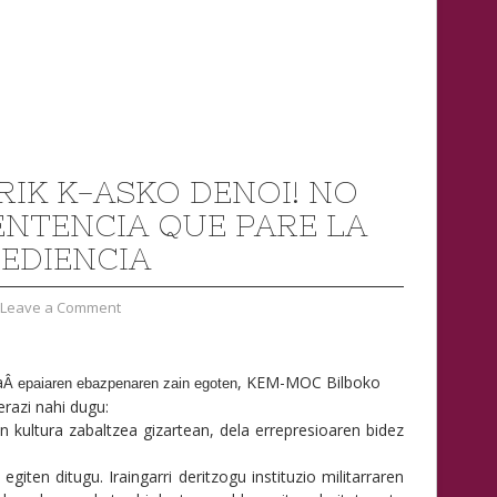
RIK K-ASKO DENOI! NO
ENTENCIA QUE PARE LA
EDIENCIA
Leave a Comment
a
, KEM-MOC Bilboko
Â epaiaren ebazpenaren zain egoten
erazi nahi dugu:
 kultura zabaltzea gizartean, dela errepresioaren bidez
egiten ditugu. Iraingarri deritzogu instituzio militarraren