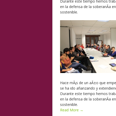
Durante este tiempo hemos traba
en la defensa de la soberanÃ­a 
sostenible.
Hace mÃ¡s de un aÃ±o que empezÃ
se ha ido afianzando y extendiend
Durante este tiempo hemos traba
en la defensa de la soberanÃ­a 
sostenible.
Read More →