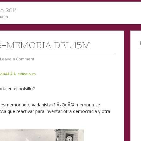
o 2014
month.
S-MEMORIA DEL 15M
Leave a Comment
2014Â Â Â eldiario.es
a en el bolsillo?
 desmemoriado, «adanista»? Â¿QuÃ© memoria se
a que reactivar para inventar otra democracia y otra