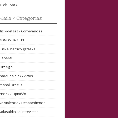
« Feb
Abr »
Maila / Categorias
Bizikidetzaz / Convivencias
DONOSTIA 1813
Euskal herriko gatazka
General
Hitz egin
Ihardunaldiak / Actos
Imanol Oroituz
Iritziak / OpiniÃ³n
No violencia / Desobediencia
Solasaldiak / Entrevistas