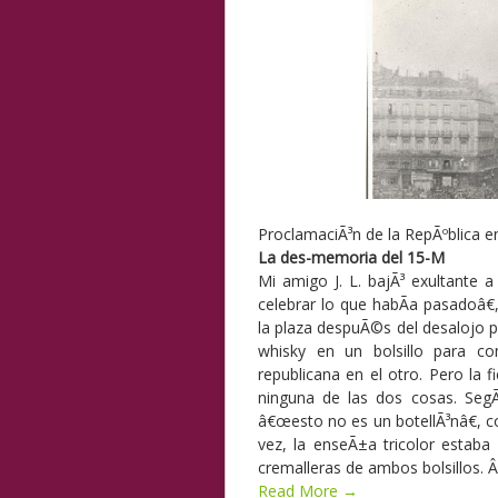
ProclamaciÃ³n de la RepÃºblica e
La des-memoria del 15-M
Mi amigo J. L. bajÃ³ exultante 
celebrar lo que habÃ­a pasadoâ€
la plaza despuÃ©s del desalojo po
whisky en un bolsillo para c
republicana en el otro. Pero la 
ninguna de las dos cosas. SegÃ
â€œesto no es un botellÃ³nâ€, co
vez, la enseÃ±a tricolor estaba 
cremalleras de ambos bolsillos. 
Read More →