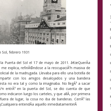
n Sol, febrero 1931
a la Puerta del Sol el 17 de mayo de 2011. â€œQuerÃ­a
, me explica, refiriÃ©ndose a la reocupaciÃ³n masiva de
licial de la madrugada. Llevaba para ello una botella de
ompartir con los amigos desalojados y una bandera
fiesta no era tal y como la imaginaba. No llegÃ³ a sacar
ºn entrÃ³ en la puerta del Sol, se dio cuenta de que
mo indicaron luego los carteles, y que allÃ­, por primera
fuera de lugar, la cosa no iba de banderas. CerrÃ³ las
Â¡Cualquiera entendÃ­a aquello inmediatamente!Â