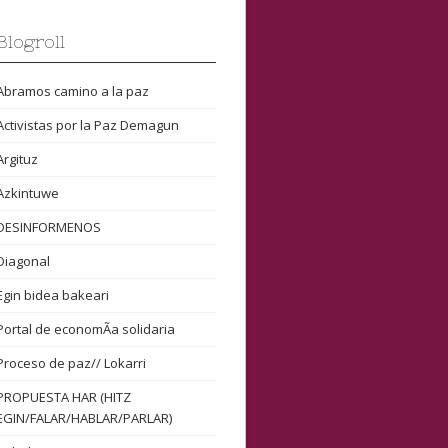
Blogroll
Abramos camino a la paz
Activistas por la Paz Demagun
Argituz
Azkintuwe
DESINFORMENOS
Diagonal
Egin bidea bakeari
Portal de economÃ­a solidaria
Proceso de paz// Lokarri
PROPUESTA HAR (HITZ
EGIN/FALAR/HABLAR/PARLAR)