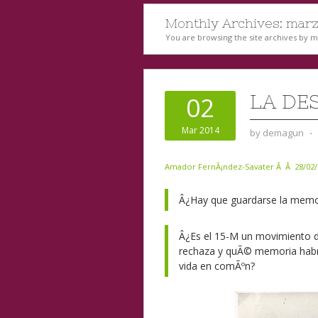
Monthly Archives:
marz
You are browsing the site archives by 
LA DE
02
Mar 2014
by
demagun
⋅
Amador FernÃ¡ndez-Savater Â Â
28/02/
Â¿Hay que guardarse la memori
Â¿Es el 15-M un movimiento
rechaza y quÃ© memoria habrÃ­
vida en comÃºn?