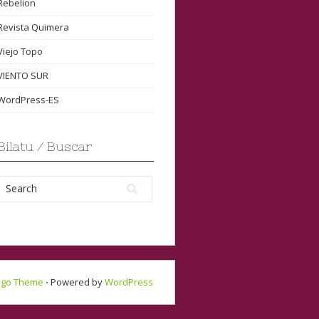
Rebelion
Revista Quimera
Viejo Topo
VIENTO SUR
WordPress-ES
Bilatu / Buscar
ngo Theme
⋅ Powered by
WordPress