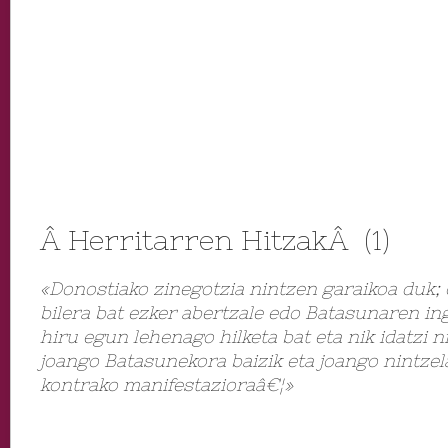
Â Herritarren HitzakÂ (1)
«Donostiako zinegotzia nintzen garaikoa duk
bilera bat ezker abertzale edo Batasunaren in
hiru egun lehenago hilketa bat eta nik idatzi n
joango Batasunekora baizik eta joango nintzel
kontrako manifestazioraâ€¦»