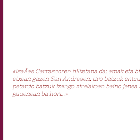
«IsaÃ­as Carrascoren hilketana da; amak eta 
etxean gazen San Andresen, tiro batzuk entz
petardo batzuk izango zirelakoan baino jenea k
gauenean ba hori…»