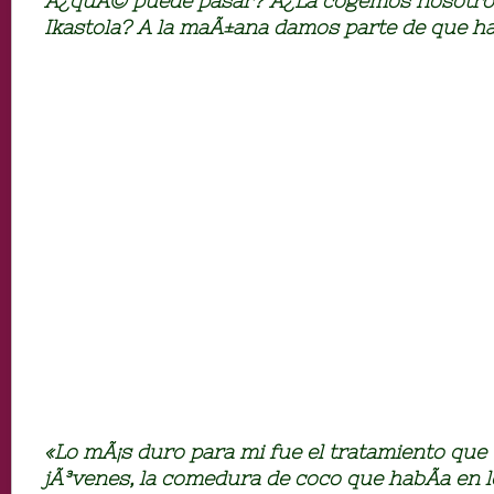
Â¿quÃ© puede pasar? Â¿La cogemos nosotros,
Ikastola? A la maÃ±ana damos parte de que h
«Lo mÃ¡s duro para mi fue el tratamiento que 
jÃ³venes, la comedura de coco que habÃ­a en lo