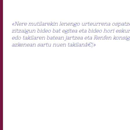
«Nere mutilarekin lenengo urteurrena ospatz
zitzaigun bideo bat egitea eta bideo hori esk
edo takilaren batean jartzea eta Renfen konsi
azkenean sartu nuen takilanâ€¦»