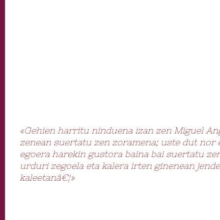
«Gehien harritu ninduena izan zen Miguel Ang
zenean suertatu zen zoramena; uste dut nor 
egoera harekin gustora baina bai suertatu ze
urduri zegoela eta kalera irten ginenean jend
kaleetanâ€¦»