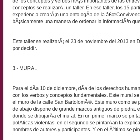
de los conceptos y verbos mÃ¡s importantes de las entrev
conceptos se realizarÃ¡ un taller. En ese taller, los 15 part
experiencia crearÃ¡n una ontologÃ­a de la â€œConvivenci
bÃ¡sicamente una manera de ordenar la informaciÃ³n que
Este taller se realizarÃ¡ el 23 de noviembre del 2013 en D
por decidir.
3.- MURAL
Para el dÃ­a 10 de diciembre, dÃ­a de los derechos huma
con los verbos y conceptos fundamentales. Este mural se
el muro de la calle San BartolomÃ©. Este muro como se p
de abajo dispone de grande marcos antiguos de piedra, 
donde se dibujarÃ­a el mural. En un primer marco se pinta
polÃ­ticas violentas, en el segundo se pintarÃ­an la explic
nombres de autores y participantes. Y en el Ãºltimo se pint