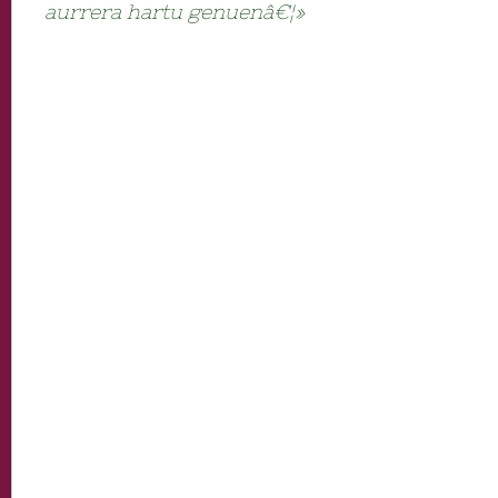
aurrera hartu genuenâ€¦»