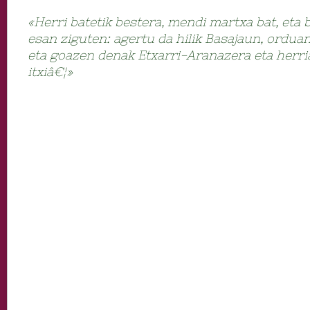
«Herri batetik bestera, mendi martxa bat, eta
esan ziguten: agertu da hilik Basajaun, ordua
eta goazen denak Etxarri-Aranazera eta herri
itxiâ€¦»