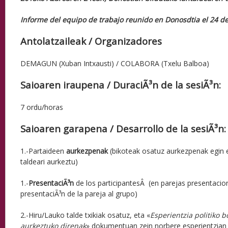
Informe del equipo de trabajo reunido en Donosdtia el 24 d
Antolatzaileak / Organizadores
DEMAGUN (Xuban Intxausti) / COLABORA (Txelu Balboa)
Saioaren iraupena / DuraciÃ³n de la sesiÃ³n:
7 ordu/horas
Saioaren garapena / Desarrollo de la sesiÃ³n:
1.-Partaideen
aurkezpenak
(bikoteak osatuz aurkezpenak egin 
taldeari aurkeztu)
1.-
PresentaciÃ³n
de los participantes
Â
(en parejas presentacion
presentaciÃ³n de la pareja al grupo)
2.-Hiru/Lauko talde txikiak osatuz, eta «
Esperientzia politiko b
aurkeztuko direnak
» dokumentuan zein norbere esperientzian o