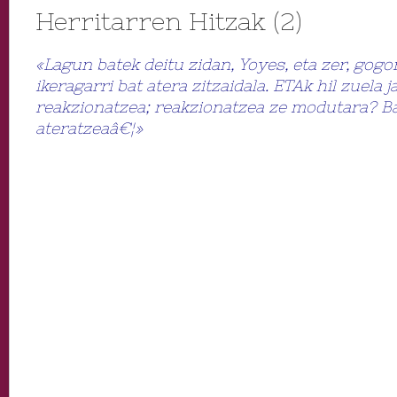
Herritarren Hitzak (2)
«Lagun batek deitu zidan, Yoyes, eta zer, gogo
ikeragarri bat atera zitzaidala. ETAk hil zuela 
reakzionatzea; reakzionatzea ze modutara? B
ateratzeaâ€¦»