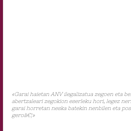
«Garai haietan ANV ilegalizatua zegoen eta b
abertzaleari zegokion eserleku hori, legez neri
garai horretan neska batekin nenbilen eta pos
geroâ€¦»