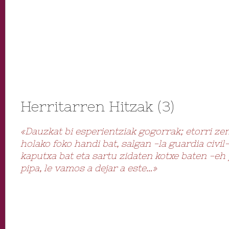
Herritarren Hitzak (3)
«Dauzkat bi esperientziak gogorrak; etorri zen
holako foko handi bat, salgan -la guardia civil-
kaputxa bat eta sartu zidaten kotxe baten -eh 
pipa, le vamos a dejar a este…»