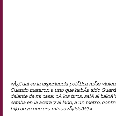
«Â¿Cual es la experiencia polÃ­tica mÃ¡s viole
Cuando mataron a uno que habÃ­a sido Guardia
delante de mi casa; oÃ­ los tiros, salÃ­ al balcÃ
estaba en la acera y al lado, a un metro, contr
hijo suyo que era minusvÃ¡lidoâ€¦.»