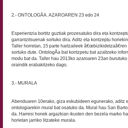
2.- ONTOLOGÃA. AZAROAREN 23 edo 24
Esperientzia bortitz guztiak prozesatuko dira eta kontzept
garrantzitsuenak sortuko dira. Aditz eta kontzeptu horiekin
Taller horretan, 15 parte hartzaileek â€œbizikidetzaâ€ren
sortuko dute. OntologÃ­a bat kontzpetu bat azaltzeko inf
modu bat da. Taller hau 2013ko azaroaren 23an burutuko
oraindik erabakitzeko dago.
3.- MURALA
Abenduaren 10erako, giza eskubideen egunerako, aditz e
ontologiarekin mural bat osatuko da. Mural hau San Barto
da. Harresi honek argazkian ikusten den bezela marko ha
horietan jarriko litzateke murala.