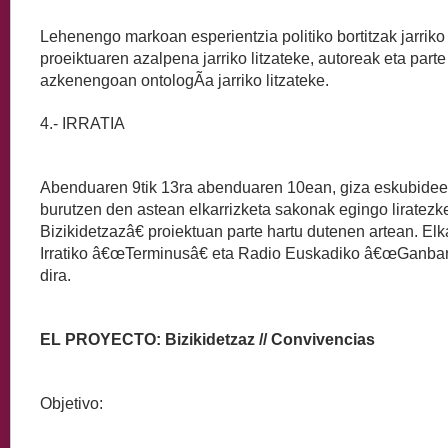
Lehenengo markoan esperientzia politiko bortitzak jarriko
proeiktuaren azalpena jarriko litzateke, autoreak eta parte
azkenengoan ontologÃ­a jarriko litzateke.
4.- IRRATIA
Abenduaren 9tik 13ra abenduaren 10ean, giza eskubidee
burutzen den astean elkarrizketa sakonak egingo liratez
Bizikidetzazâ€ proiektuan parte hartu dutenen artean. El
Irratiko â€œTerminusâ€ eta Radio Euskadiko â€œGanbar
dira.
EL PROYECTO: Bizikidetzaz // Convivencias
Objetivo: