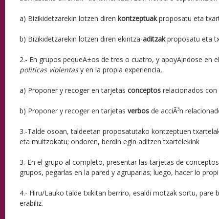
a) Bizikidetzarekin lotzen diren
kontzeptuak
proposatu eta txart
b) Bizikidetzarekin lotzen diren ekintza-
aditzak
proposatu eta tx
2.- En grupos pequeÃ±os de tres o cuatro, y apoyÃ¡ndose en
politicas violentas
y en la propia experiencia,
a) Proponer y recoger en tarjetas
conceptos
relacionados con 
b) Proponer y recoger en tarjetas
verbos
de acciÃ³n relacionad
3.-Talde osoan, taldeetan proposatutako kontzeptuen txartelak
eta multzokatu; ondoren, berdin egin aditzen txartelekink
3.-En el grupo al completo, presentar las tarjetas de concepto
grupos, pegarlas en la pared y agruparlas; luego, hacer lo prop
4.- Hiru/Lauko talde txikitan berriro, esaldi motzak sortu, pare
erabiliz.