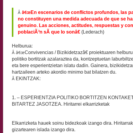
Â
â€œ
En escenarios de conflictos profundos, las p
no constituyen una medida adecuada de que se h
genuino. Las acciones, actitudes, respuestas y con
poblaciÃ³n sÃ­ que lo sonâ€
(Lederach)
Helburua:
Â â€œ
Convivencias / Bizikidetzazâ€ proiektuaren helbur
politiko bortitzak azalaraztea da, kontzeptuetan laburbiltzea
eta bere esperientzietan islatu dadin. Gainera, bizikidetz
hartzaileen arteko akordio minimo bat bilatzen du.
Â
EKINTZAK:
1. – ESPERIENTZIA POLITIKO BORTITZEN KONTAK
BITARTEZ JASOTZEA. Hiritarrei elkarrizketak
Elkarrizketa hauek soinu bidezkoak izango dira. Hiritarra
gizartearen islada izango dira.