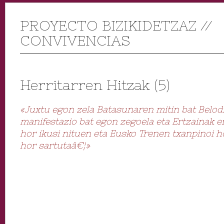
PROYECTO BIZIKIDETZAZ //
CONVIVENCIAS
Herritarren Hitzak (5)
«Juxtu egon zela Batasunaren mitin bat Belo
manifestazio bat egon zegoela eta Ertzainak er
hor ikusi nituen eta Eusko Trenen txanpinoi ho
hor sartutaâ€¦»