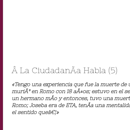
Â La CiudadanÃ­a Habla (5)
«Tengo una experiencia que fue la muerte d
muriÃ³ en Romo con 18 aÃ±os; estuvo en el s
un hermano mÃ­o y entonces, tuvo una muert
Romo; Joseba era de ETA, tenÃ­a una mentali
el sentido queâ€¦»