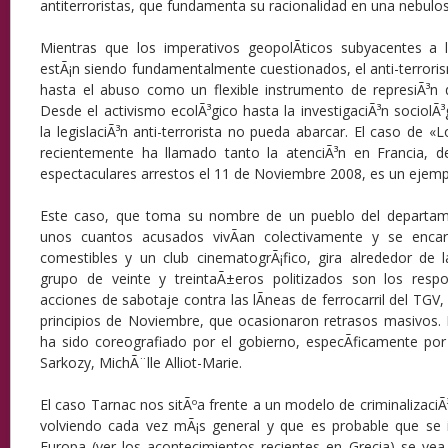
antiterroristas, que fundamenta su racionalidad en una nebulo
Mientras que los imperativos geopolÃ­ticos subyacentes a l
estÃ¡n siendo fundamentalmente cuestionados, el anti-terroris
hasta el abuso como un flexible instrumento de represiÃ³n 
Desde el activismo ecolÃ³gico hasta la investigaciÃ³n sociolÃ
la legislaciÃ³n anti-terrorista no pueda abarcar. El caso de 
recientemente ha llamado tanto la atenciÃ³n en Francia, 
espectaculares arrestos el 11 de Noviembre 2008, es un ejempl
Este caso, que toma su nombre de un pueblo del departa
unos cuantos acusados vivÃ­an colectivamente y se enca
comestibles y un club cinematogrÃ¡fico, gira alrededor de 
grupo de veinte y treintaÃ±eros politizados son los resp
acciones de sabotaje contra las lÃ­neas de ferrocarril del TGV, 
principios de Noviembre, que ocasionaron retrasos masivos. D
ha sido coreografiado por el gobierno, especÃ­ficamente por l
Sarkozy, MichÃ¨lle Alliot-Marie.
El caso Tarnac nos sitÃºa frente a un modelo de criminalizaciÃ
volviendo cada vez mÃ¡s general y que es probable que se 
Europa (ver los acontecimientos recientes en Grecia) se ve