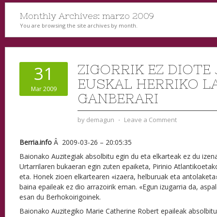
Monthly Archives:
marzo 2009
You are browsing the site archives by month.
ZIGORRIK EZ DIOTE 
31
EUSKAL HERRIKO 
Mar 2009
GANBERARI
by
demagun
⋅
Leave a Comment
Berria.info
Â
2009-03-26 – 20:05:35
Baionako Auzitegiak absolbitu egin du eta elkarteak ez du izen
Urtarrilaren bukaeran egin zuten epaiketa, Pirinio Atlantikoetak
eta. Honek zioen elkartearen «izaera, helburuak eta antolaketa
baina epaileak ez dio arrazoirik eman. «Egun izugarria da, aspal
esan du Berhokoirigoinek.
Baionako Auzitegiko Marie Catherine Robert epaileak absolbitu