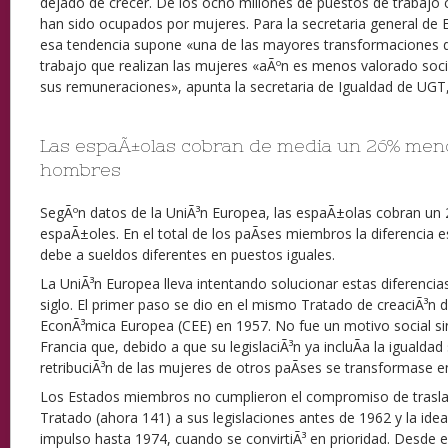
dejado de crecer. De los ocho millones de puestos de trabajo 
han sido ocupados por mujeres. Para la secretaria general de 
esa tendencia supone «una de las mayores transformaciones de
trabajo que realizan las mujeres «aÃºn es menos valorado soci
sus remuneraciones», apunta la secretaria de Igualdad de UG
Las espaÃ±olas cobran de media un 26% men
hombres
SegÃºn datos de la UniÃ³n Europea, las espaÃ±olas cobran u
espaÃ±oles. En el total de los paÃ­ses miembros la diferencia e
debe a sueldos diferentes en puestos iguales.
La UniÃ³n Europea lleva intentando solucionar estas diferencia
siglo. El primer paso se dio en el mismo Tratado de creaciÃ³n
EconÃ³mica Europea (CEE) en 1957. No fue un motivo social si
Francia que, debido a que su legislaciÃ³n ya incluÃ­a la igualdad 
retribuciÃ³n de las mujeres de otros paÃ­ses se transformase e
Los Estados miembros no cumplieron el compromiso de traslada
Tratado (ahora 141) a sus legislaciones antes de 1962 y la idea
impulso hasta 1974, cuando se convirtiÃ³ en prioridad. Desde