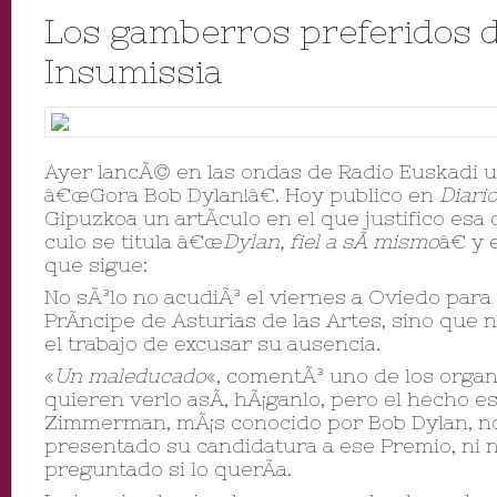
Los gamberros preferidos 
Insumissia
Ayer lancÃ© en las ondas de Radio Euskadi u
â€œGora Bob Dylan!â€. Hoy publico en
Diario
Gipuzkoa un artÃ­culo en el que justifico esa 
culo se titula â€œ
Dylan, fiel a sÃ­ mismo
â€ y 
que sigue:
No sÃ³lo no acudiÃ³ el viernes a Oviedo para
PrÃ­ncipe de Asturias de las Artes, sino que 
el trabajo de excusar su ausencia.
«
Un maleducado
«, comentÃ³ uno de los organ
quieren verlo asÃ­, hÃ¡ganlo, pero el hecho e
Zimmerman, mÃ¡s conocido por Bob Dylan, no
presentado su candidatura a ese Premio, ni n
preguntado si lo querÃ­a.