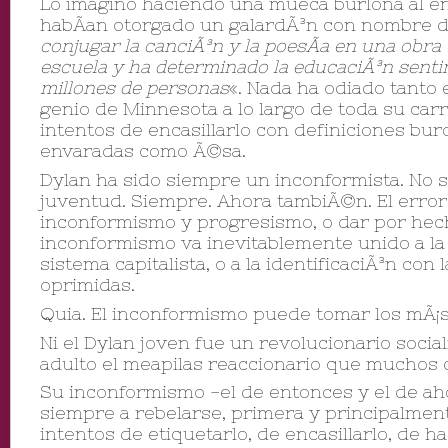
Lo imagino haciendo una mueca burlona al en
habÃ­an otorgado un galardÃ³n con nombre d
conjugar la canciÃ³n y la poesÃ­a en una obra
escuela y ha determinado la educaciÃ³n sent
millones de personas
«. Nada ha odiado tanto e
genio de Minnesota a lo largo de toda su car
intentos de encasillarlo con definiciones bur
envaradas como Ã©sa.
Dylan ha sido siempre un inconformista. No s
juventud. Siempre. Ahora tambiÃ©n. El error
inconformismo y progresismo, o dar por hec
inconformismo va inevitablemente unido a la 
sistema capitalista, o a la identificaciÃ³n con
oprimidas.
Quia. El inconformismo puede tomar los mÃ¡s
Ni el Dylan joven fue un revolucionario sociali
adulto el meapilas reaccionario que muchos 
Su inconformismo -el de entonces y el de aho
siempre a rebelarse, primera y principalment
intentos de etiquetarlo, de encasillarlo, de h