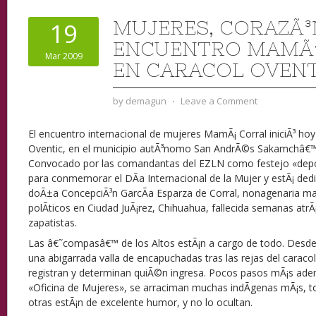
MUJERES, CORAZÃ³
19
ENCUENTRO MAMÃ¡
Mar 2009
EN CARACOL OVENT
by
demagun
⋅
Leave a Comment
El encuentro internacional de mujeres MamÃ¡ Corral iniciÃ³ hoy 
Oventic, en el municipio autÃ³nomo San AndrÃ©s Sakamchâ€™
Convocado por las comandantas del EZLN como festejo «deporti
para conmemorar el DÃ­a Internacional de la Mujer y estÃ¡ de
doÃ±a ConcepciÃ³n GarcÃ­a Esparza de Corral, nonagenaria m
polÃ­ticos en Ciudad JuÃ¡rez, Chihuahua, fallecida semanas atr
zapatistas.
Las â€˜compasâ€™ de los Altos estÃ¡n a cargo de todo. Desd
una abigarrada valla de encapuchadas tras las rejas del carac
registran y determinan quiÃ©n ingresa. Pocos pasos mÃ¡s adent
«Oficina de Mujeres», se arraciman muchas indÃ­genas mÃ¡s, 
otras estÃ¡n de excelente humor, y no lo ocultan.