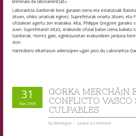
kriminala da laborarientzat».
Laborantza Ganberak bere garaian izena eta estatutuak Baion
zituen, ohiko urratsak eginez. Suprefeturak onartu zituen, eta F
ofizialean agertu zen erabakia. Alta, Philippe Gregoire garaiko 
zuen. Suprefetaren iritziz, erakunde ofizial baten izena baliatu
Ganberak. Horrez gain, eginkizunetan erakundeen jarduna bere
zion.
Harrezkero elkartasun adierazpen ugari jaso du Laborantza Ga
GORKA MERCHÃ¡N 
31
CONFLICTO VASCO 
Mar 2009
CULPABLES
by
demagun
⋅
Leave a Comment