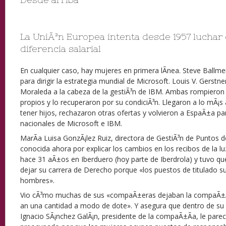
La UniÃ³n Europea intenta desde 1957 luchar 
diferencia salarial
En cualquier caso, hay mujeres en primera lÃ­nea. Steve Ballmer
para dirigir la estrategia mundial de Microsoft. Louis V. Gerst
Moraleda a la cabeza de la gestiÃ³n de IBM. Ambas rompieron 
propios y lo recuperaron por su condiciÃ³n. Llegaron a lo mÃ¡s
tener hijos, rechazaron otras ofertas y volvieron a EspaÃ±a para d
nacionales de Microsoft e IBM.
MarÃ­a Luisa GonzÃ¡lez Ruiz, directora de GestiÃ³n de Puntos d
conocida ahora por explicar los cambios en los recibos de la luz
hace 31 aÃ±os en Iberduero (hoy parte de Iberdrola) y tuvo q
dejar su carrera de Derecho porque «los puestos de titulado s
hombres».
Vio cÃ³mo muchas de sus «compaÃ±eras dejaban la compaÃ±Ã­
an una cantidad a modo de dote». Y asegura que dentro de su l
Ignacio SÃ¡nchez GalÃ¡n, presidente de la compaÃ±Ã­a, le pare