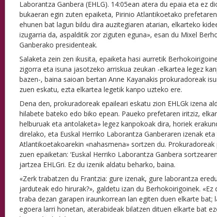
Laborantza Ganbera (EHLG). 14:05ean atera du epaia eta ez dio zi
bukaeran egin zuten epaiketa, Pirinio Atlantikoetako prefetaren
ehunen bat lagun bildu dira auzitegiaren atarian, elkarteko ki
izugarria da, aspalditik zor ziguten eguna», esan du Mixel Berh
Ganberako presidenteak.
Salaketa zein zen ikusita, epaiketa hasi aurretik Berhokoirigoin
zigorra eta isuna jasotzeko arriskua zeukan -elkartea legez ka
bazen-, baina saioan bertan Anne Kayanakis prokuradoreak isuni
zuen eskatu, ezta elkartea legetik kanpo uzteko ere.
Dena den, prokuradoreak epaileari eskatu zion EHLGk izena al
hilabete bateko edo biko epean. Paueko prefetaren iritziz, elkar
helburuak eta antolaketa» legez kanpokoak dira, horiek erakun
direlako, eta Euskal Herriko Laborantza Ganberaren izenak eta i
Atlantikoetakoarekin «nahasmena» sortzen du. Prokuradoreak
zuen epaiketan: ‘Euskal Herriko Laborantza Ganbera sortzearen
jartzea EHLGri. Ez du izenik aldatu beharko, baina.
«Zerk trabatzen du Frantzia: gure izenak, gure laborantza eredu
jarduteak edo hirurak?», galdetu izan du Berhokoirigoinek. «Ez
traba dezan garapen iraunkorrean lan egiten duen elkarte bat;
egoera larri honetan, aterabideak bilatzen dituen elkarte bat ez