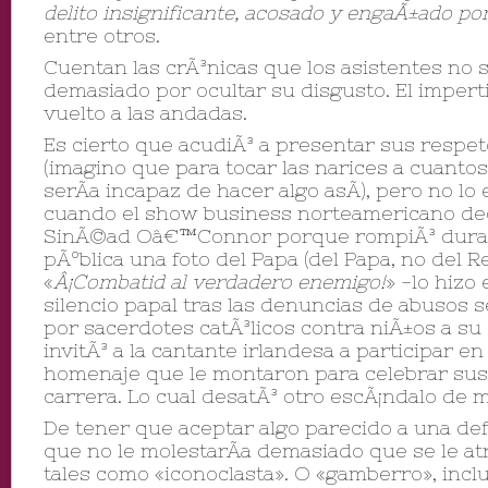
delito insignificante, acosado y engaÃ±ado po
entre otros.
Cuentan las crÃ³nicas que los asistentes no 
demasiado por ocultar su disgusto. El impert
vuelto a las andadas.
Es cierto que acudiÃ³ a presentar sus respeto
(imagino que para tocar las narices a cuant
serÃ­a incapaz de hacer algo asÃ­), pero no l
cuando el show business norteamericano dec
SinÃ©ad Oâ€™Connor porque rompiÃ³ duran
pÃºblica una foto del Papa (del Papa, no del Re
«
Â¡Combatid al verdadero enemigo!
» -lo hizo
silencio papal tras las denuncias de abusos 
por sacerdotes catÃ³licos contra niÃ±os a su
invitÃ³ a la cantante irlandesa a participar en
homenaje que le montaron para celebrar sus
carrera. Lo cual desatÃ³ otro escÃ¡ndalo de 
De tener que aceptar algo parecido a una de
que no le molestarÃ­a demasiado que se le at
tales como «iconoclasta». O «gamberro», inclu