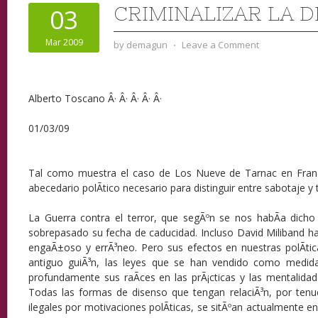
CRIMINALIZAR LA D
03
Mar 2009
by
demagun
⋅
Leave a Comment
Alberto Toscano Â· Â· Â· Â· Â·
01/03/09
Tal como muestra el caso de Los Nueve de Tarnac en Franc
abecedario polÃ­tico necesario para distinguir entre sabotaje y 
La Guerra contra el terror, que segÃºn se nos habÃ­a dicho 
sobrepasado su fecha de caducidad. Incluso David Miliband ha
engaÃ±oso y errÃ³neo. Pero sus efectos en nuestras polÃ­tic
antiguo guiÃ³n, las leyes que se han vendido como medi
profundamente sus raÃ­ces en las prÃ¡cticas y las mentalida
Todas las formas de disenso que tengan relaciÃ³n, por ten
ilegales por motivaciones polÃ­ticas, se sitÃºan actualmente e