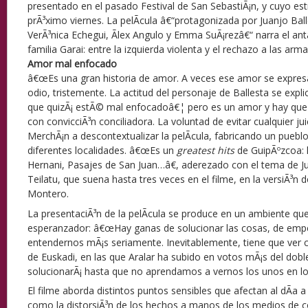
presentado en el pasado Festival de San SebastiÃ¡n, y cuyo est
prÃ³ximo viernes. La pelÃ­cula â€“protagonizada por Juanjo Ba
VerÃ³nica Echegui, Ãlex Angulo y Emma SuÃ¡rezâ€“ narra el an
familia Garai: entre la izquierda violenta y el rechazo a las arma
Amor mal enfocado
â€œEs una gran historia de amor. A veces ese amor se expres
odio, tristemente. La actitud del personaje de Ballesta se expli
que quizÃ¡ estÃ© mal enfocadoâ€¦ pero es un amor y hay que 
con convicciÃ³n conciliadora. La voluntad de evitar cualquier ju
MerchÃ¡n a descontextualizar la pelÃ­cula, fabricando un puebl
diferentes localidades. â€œEs un
greatest hits
de GuipÃºzcoa: 
Hernani, Pasajes de San Juan…â€, aderezado con el tema de 
Teilatu, que suena hasta tres veces en el filme, en la versiÃ³n
Montero.
La presentaciÃ³n de la pelÃ­cula se produce en un ambiente q
esperanzador: â€œHay ganas de solucionar las cosas, de empe
entendernos mÃ¡s seriamente. Inevitablemente, tiene que ver c
de Euskadi, en las que Aralar ha subido en votos mÃ¡s del dob
solucionarÃ¡ hasta que no aprendamos a vernos los unos en los
El filme aborda distintos puntos sensibles que afectan al dÃ­a a
como la distorsiÃ³n de los hechos a manos de los medios de c