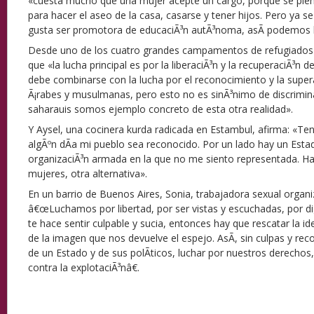
«cuesta mucho que una mujer acepte un cargo, porque se piens
para hacer el aseo de la casa, casarse y tener hijos. Pero ya 
gusta ser promotora de educaciÃ³n autÃ³noma, asÃ­ podemos 
Desde uno de los cuatro grandes campamentos de refugiados
que «la lucha principal es por la liberaciÃ³n y la recuperaciÃ³n d
debe combinarse con la lucha por el reconocimiento y la super
Ã¡rabes y musulmanas, pero esto no es sinÃ³nimo de discrimina
saharauis somos ejemplo concreto de esta otra realidad».
Y Aysel, una cocinera kurda radicada en Estambul, afirma: «T
algÃºn dÃ­a mi pueblo sea reconocido. Por un lado hay un Esta
organizaciÃ³n armada en la que no me siento representada. H
mujeres, otra alternativa».
En un barrio de Buenos Aires, Sonia, trabajadora sexual organiz
â€œLuchamos por libertad, por ser vistas y escuchadas, por di
te hace sentir culpable y sucia, entonces hay que rescatar la 
de la imagen que nos devuelve el espejo. AsÃ­, sin culpas y r
de un Estado y de sus polÃ­ticos, luchar por nuestros derechos, 
contra la explotaciÃ³nâ€.