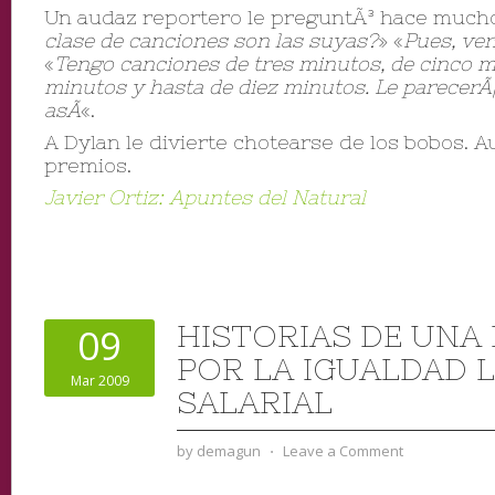
Un audaz reportero le preguntÃ³ hace mucho
clase de canciones son las suyas?
» «
Pues, ver
«
Tengo canciones de tres minutos, de cinco mi
minutos y hasta de diez minutos. Le parecerÃ¡ 
asÃ­
«.
A Dylan le divierte chotearse de los bobos.
premios.
Javier Ortiz: Apuntes del Natural
HISTORIAS DE UNA
09
POR LA IGUALDAD 
Mar 2009
SALARIAL
by
demagun
⋅
Leave a Comment