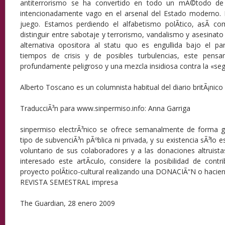
antiterrorismo se ha convertido en todo un mÃ©todo de 
intencionadamente vago en el arsenal del Estado moderno.
juego. Estamos perdiendo el alfabetismo polÃ­tico, asÃ­ co
distinguir entre sabotaje y terrorismo, vandalismo y asesinat
alternativa opositora al statu quo es engullida bajo el pa
tiempos de crisis y de posibles turbulencias, este pensa
profundamente peligroso y una mezcla insidiosa contra la «seg
Alberto Toscano es un columnista habitual del diario britÃ¡nico
TraducciÃ³n para www.sinpermiso.info: Anna Garriga
sinpermiso electrÃ³nico se ofrece semanalmente de forma gr
tipo de subvenciÃ³n pÃºblica ni privada, y su existencia sÃ³lo e
voluntario de sus colaboradores y a las donaciones altruistas
interesado este artÃ­culo, considere la posibilidad de contri
proyecto polÃ­tico-cultural realizando una DONACIÃ“N o haci
REVISTA SEMESTRAL impresa
The Guardian, 28 enero 2009