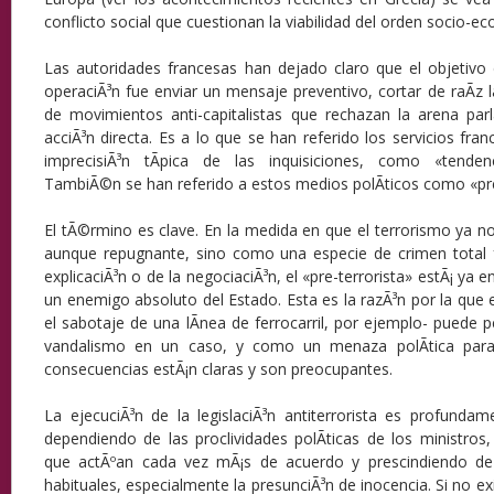
conflicto social que cuestionan la viabilidad del orden socio-e
Las autoridades francesas han dejado claro que el objetivo
operaciÃ³n fue enviar un mensaje preventivo, cortar de raÃ­z
de movimientos anti-capitalistas que rechazan la arena par
acciÃ³n directa. Es a lo que se han referido los servicios fra
imprecisiÃ³n tÃ­pica de las inquisiciones, como «tenden
TambiÃ©n se han referido a estos medios polÃ­ticos como «pre
El tÃ©rmino es clave. En la medida en que el terrorismo ya no
aunque repugnante, sino como una especie de crimen total fu
explicaciÃ³n o de la negociaciÃ³n, el «pre-terrorista» estÃ¡ ya 
un enemigo absoluto del Estado. Esta es la razÃ³n por la que 
el sabotaje de una lÃ­nea de ferrocarril, por ejemplo- puede 
vandalismo en un caso, y como un menaza polÃ­tica para
consecuencias estÃ¡n claras y son preocupantes.
La ejecuciÃ³n de la legislaciÃ³n antiterrorista es profundame
dependiendo de las proclividades polÃ­ticas de los ministros,
que actÃºan cada vez mÃ¡s de acuerdo y prescindiendo de 
habituales, especialmente la presunciÃ³n de inocencia. Si no e