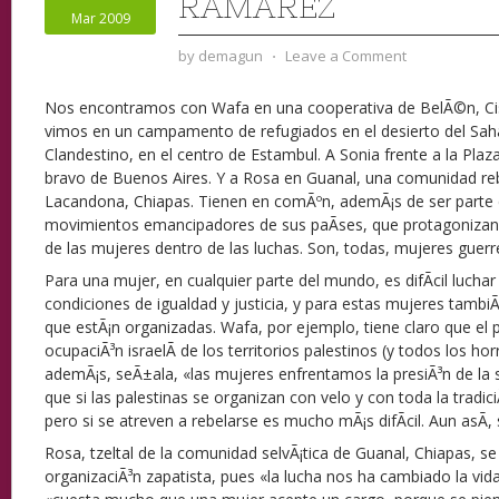
RAMÃ­REZ
Mar 2009
by
demagun
⋅
Leave a Comment
Nos encontramos con Wafa en una cooperativa de BelÃ©n, Cis
vimos en un campamento de refugiados en el desierto del Saha
Clandestino, en el centro de Estambul. A Sonia frente a la Plaza
bravo de Buenos Aires. Y a Rosa en Guanal, una comunidad reb
Lacandona, Chiapas. Tienen en comÃºn, ademÃ¡s de ser parte de
movimientos emancipadores de sus paÃ­ses, que protagonizan s
de las mujeres dentro de las luchas. Son, todas, mujeres guerr
Para una mujer, en cualquier parte del mundo, es difÃ­cil lucha
condiciones de igualdad y justicia, y para estas mujeres tambiÃ
que estÃ¡n organizadas. Wafa, por ejemplo, tiene claro que el
ocupaciÃ³n israelÃ­ de los territorios palestinos (y todos los ho
ademÃ¡s, seÃ±ala, «las mujeres enfrentamos la presiÃ³n de la
que si las palestinas se organizan con velo y con toda la tradici
pero si se atreven a rebelarse es mucho mÃ¡s difÃ­cil. Aun asÃ­,
Rosa, tzeltal de la comunidad selvÃ¡tica de Guanal, Chiapas, se 
organizaciÃ³n zapatista, pues «la lucha nos ha cambiado la vida