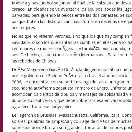
MÃºsica y basquetbol se juntan al final de la calzada que descie
caracol. En oleadas se ve avanzar a los equipos, todas las juga
parvadas, persiguiendo la pelota entre las dos canastas. Se su
basquetbol en las distintas canchas. Compiten decenas de eq
por mujeres.
No es que no vinieran varones, sino que los que hay cumplen fu
«ayudan», o son los que cantan las cumbias en el escenario. Sa
centenares de mujeres indÃ­genas, y tambiÃ©n «de ciudad», m
ses. De hecho, es una movilizaciÃ³n internacional. Para conme
las rebeldes de Chiapas.
DoÃ±a Magdalena GarcÃ­a DurÃ¡n, la dirigente mazahua que fu
por el gobierno de Enrique PeÃ±a Nieto tras el ataque policia
2006, se encuentra, con su porte distinguido, ante una gran m
secundaria autÃ³noma zapatista Primero de Enero. Enfrenta u
acomodar los cientos de dibujos y mensajes de solidaridad y am
durante su cautiverio, y que tiene sobre la mesa en varios sobr
agradecer todo ese apoyo, dice.
Le llegaron de Bruselas, Massachusetts, California, Italia, Lo
solares, palabras de simpatÃ­a y courage de niÃ±os de muchas
sobres de donde brotan son grandes, forrados de timbres pos