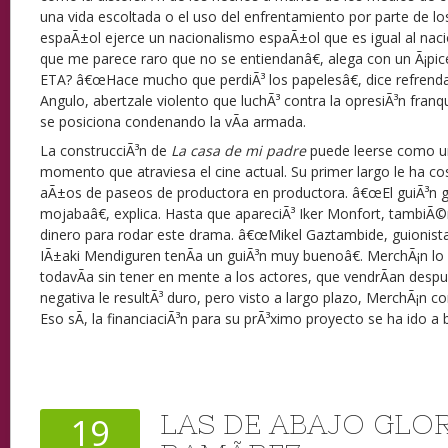
una vida escoltada o el uso del enfrentamiento por parte de lo
espaÃ±ol ejerce un nacionalismo espaÃ±ol que es igual al naci
que me parece raro que no se entiendanâ€, alega con un Ã¡pi
ETA? â€œHace mucho que perdiÃ³ los papelesâ€, dice refrend
Angulo, abertzale violento que luchÃ³ contra la opresiÃ³n franqu
se posiciona condenando la vÃ­a armada.
La construcciÃ³n de
La casa de mi padre
puede leerse como u
momento que atraviesa el cine actual. Su primer largo le ha c
aÃ±os de paseos de productora en productora. â€œEl guiÃ³n g
mojabaâ€, explica. Hasta que apareciÃ³ Iker Monfort, tambiÃ©
dinero para rodar este drama. â€œMikel Gaztambide, guionist
IÃ±aki Mendiguren tenÃ­a un guiÃ³n muy buenoâ€. MerchÃ¡n lo le
todavÃ­a sin tener en mente a los actores, que vendrÃ­an despu
negativa le resultÃ³ duro, pero visto a largo plazo, MerchÃ¡n co
Eso sÃ­, la financiaciÃ³n para su prÃ³ximo proyecto se ha ido a
LAS DE ABAJO GLO
19