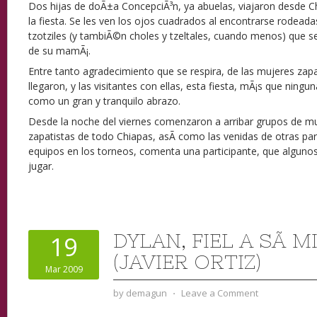
Dos hijas de doÃ±a ConcepciÃ³n, ya abuelas, viajaron desde C
la fiesta. Se les ven los ojos cuadrados al encontrarse rodead
tzotziles (y tambiÃ©n choles y tzeltales, cuando menos) que s
de su mamÃ¡.
Entre tanto agradecimiento que se respira, de las mujeres zapa
llegaron, y las visitantes con ellas, esta fiesta, mÃ¡s que ningu
como un gran y tranquilo abrazo.
Desde la noche del viernes comenzaron a arribar grupos de m
zapatistas de todo Chiapas, asÃ­ como las venidas de otras part
equipos en los torneos, comenta una participante, que alguno
jugar.
DYLAN, FIEL A SÃ­ 
19
(JAVIER ORTIZ)
Mar 2009
by
demagun
⋅
Leave a Comment