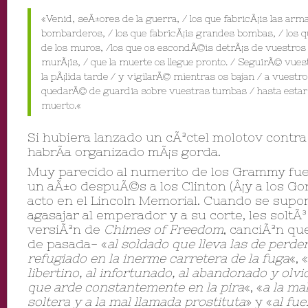
«
Venid, seÃ±ores de la guerra, / los que fabricÃ¡is las armas
bombarderos, / los que fabricÃ¡is grandes bombas, / los 
de los muros, /los que os escondÃ©is detrÃ¡s de vuestros 
murÃ¡is, / que la muerte os llegue pronto. / SeguirÃ© vues
la pÃ¡lida tarde / y vigilarÃ© mientras os bajan / a vuestr
quedarÃ© de guardia sobre vuestras tumbas / hasta esta
muerto.
«
Si hubiera lanzado un cÃ³ctel molotov contra 
habrÃ­a organizado mÃ¡s gorda.
Muy parecido al numerito de los Grammy fue
un aÃ±o despuÃ©s a los Clinton (Â¡y a los Go
acto en el Lincoln Memorial. Cuando se supon
agasajar al emperador y a su corte, les solt
versiÃ³n de
Chimes of Freedom
, canciÃ³n qu
de pasada- «
al soldado que lleva las de perde
refugiado en la inerme carretera de la fuga
«, «
libertino, al infortunado, al abandonado y olv
que arde constantemente en la pira
«, «
a la ma
soltera y a la mal llamada prostituta
» y «
al fue