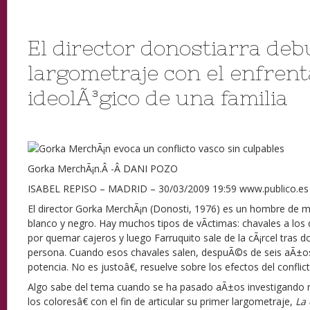
El director donostiarra deb
largometraje con el enfren
ideolÃ³gico de una familia
Gorka MerchÃ¡n.Â -Â DANI POZO
ISABEL REPISO – MADRID – 30/03/2009 19:59 www.publico.es
El director Gorka MerchÃ¡n (Donosti, 1976) es un hombre de 
blanco y negro. Hay muchos tipos de vÃ­ctimas: chavales a los
por quemar cajeros y luego Farruquito sale de la cÃ¡rcel tras 
persona. Cuando esos chavales salen, despuÃ©s de seis aÃ±os,
potencia. No es justoâ€, resuelve sobre los efectos del conflic
Algo sabe del tema cuando se ha pasado aÃ±os investigando 
los coloresâ€ con el fin de articular su primer largometraje,
La