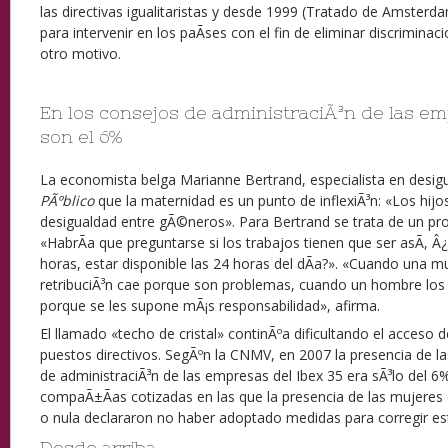
las directivas igualitaristas y desde 1999 (Tratado de Amsterd
para intervenir en los paÃ­ses con el fin de eliminar discrimina
otro motivo.
En los consejos de administraciÃ³n de las em
son el 6%
La economista belga Marianne Bertrand, especialista en desig
PÃºblico
que la maternidad es un punto de inflexiÃ³n: «Los hi
desigualdad entre gÃ©neros». Para Bertrand se trata de un pr
«HabrÃ­a que preguntarse si los trabajos tienen que ser asÃ­, Â
horas, estar disponible las 24 horas del dÃ­a?». «Cuando una mu
retribuciÃ³n cae porque son problemas, cuando un hombre los 
porque se les supone mÃ¡s responsabilidad», afirma.
El llamado «techo de cristal» continÃºa dificultando el acceso d
puestos directivos. SegÃºn la CNMV, en 2007 la presencia de l
de administraciÃ³n de las empresas del Ibex 35 era sÃ³lo del 6
compaÃ±Ã­as cotizadas en las que la presencia de las mujeres
o nula declararon no haber adoptado medidas para corregir est
Desde arriba