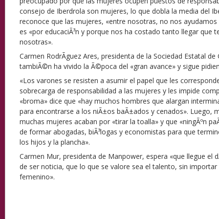
preocupado por que las mujeres ocupen puestos de responsabi
consejo de Iberdrola son mujeres, lo que dobla la media del Ib
reconoce que las mujeres, «entre nosotras, no nos ayudamos 
es «por educaciÃ³n y porque nos ha costado tanto llegar que 
nosotras».
Carmen RodrÃ­guez Ares, presidenta de la Sociedad Estatal de 
tambiÃ©n ha vivido la Ã©poca del «gran avance» y sigue pidie
«Los varones se resisten a asumir el papel que les corresponde
sobrecarga de responsabilidad a las mujeres y les impide co
«broma» dice que «hay muchos hombres que alargan intermin
para encontrarse a los niÃ±os baÃ±ados y cenados». Luego, m
muchas mujeres acaban por «tirar la toalla» y que «ningÃºn paÃ­
de formar abogadas, biÃ³logas y economistas para que termin
los hijos y la plancha».
Carmen Mur, presidenta de Manpower, espera «que llegue el d
de ser noticia, que lo que se valore sea el talento, sin importar
femenino».