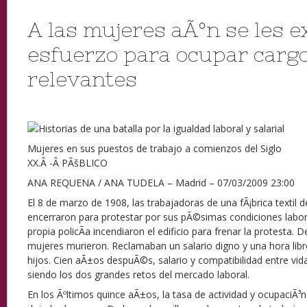
A las mujeres aÃºn se les e
esfuerzo para ocupar carg
relevantes
Mujeres en sus puestos de trabajo a comienzos del Siglo
XX.Â -Â PÃšBLICO
ANA REQUENA / ANA TUDELA – Madrid – 07/03/2009 23:00
El 8 de marzo de 1908, las trabajadoras de una fÃ¡brica textil 
encerraron para protestar por sus pÃ©simas condiciones labor
propia policÃ­a incendiaron el edificio para frenar la protesta. 
mujeres murieron. Reclamaban un salario digno y una hora li
hijos. Cien aÃ±os despuÃ©s, salario y compatibilidad entre vida
siendo los dos grandes retos del mercado laboral.
En los Ãºltimos quince aÃ±os, la tasa de actividad y ocupaciÃ³