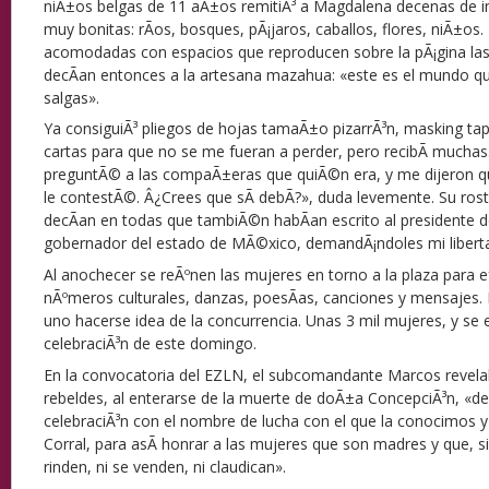
niÃ±os belgas de 11 aÃ±os remitiÃ³ a Magdalena decenas de i
muy bonitas: rÃ­os, bosques, pÃ¡jaros, caballos, flores, niÃ±os.
acomodadas con espacios que reproducen sobre la pÃ¡gina las re
decÃ­an entonces a la artesana mazahua: «este es el mundo q
salgas».
Ya consiguiÃ³ pliegos de hojas tamaÃ±o pizarrÃ³n, masking tape
cartas para que no se me fueran a perder, pero recibÃ­ muchas.
preguntÃ© a las compaÃ±eras que quiÃ©n era, y me dijeron que
le contestÃ©. Â¿Crees que sÃ­ debÃ­?», duda levemente. Su ros
decÃ­an en todas que tambiÃ©n habÃ­an escrito al presidente de
gobernador del estado de MÃ©xico, demandÃ¡ndoles mi libert
Al anochecer se reÃºnen las mujeres en torno a la plaza para 
nÃºmeros culturales, danzas, poesÃ­as, canciones y mensajes
uno hacerse idea de la concurrencia. Unas 3 mil mujeres, y se 
celebraciÃ³n de este domingo.
En la convocatoria del EZLN, el subcomandante Marcos revel
rebeldes, al enterarse de la muerte de doÃ±a ConcepciÃ³n, «de
celebraciÃ³n con el nombre de lucha con el que la conocimo
Corral, para asÃ­ honrar a las mujeres que son madres y que, si
rinden, ni se venden, ni claudican».