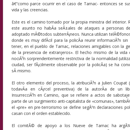
â€“como parce ocurrir en el caso de Tarnac- entonces se sus
vida y las creencias.
Este es el camino tomado por la propia ministra del interior
este asunto no habÃ­a seÃ±ales de ataques a personas de
adoptado mÃ©todos subterrÃ¡neos. Nunca utilizan telÃ©fonos 
donde es muy difÃ­cil para la policÃ­a reunir informaciÃ³n si
tener, en el pueblo de Tarnac, relaciones amigables con la ge
de la presencia de extranjeros». El hecho mismo de la vida 
nociÃ³n sorprendentemente restrictiva de la normalidad (utilizac
ciudad, ser fÃ¡cilmente observable por la policÃ­a) se ha con
sÃ­ mismo.
El otro elemento del proceso, la atribuciÃ³n a Julien Coupat 
todavÃ­a en cÃ¡rcel preventiva) de la autorÃ­a de un li
InsurrecciÃ³n en Camino, que se refiere a actos de sabotaj
parte de un surgimiento anti-capitalista de «comunas», tambi
el «pre» en pre-terrorismo se define segÃºn declaraciones pol
casan con el orden establecido.
El comitÃ© de apoyo a los Nueve de Tarnac ha argÃ¼i