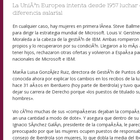
La UniÃ³n Europea intenta desde 1957 luchar 
diferencia salarial
En cualquier caso, hay mujeres en primera lÃ­nea. Steve Ballmer
para dirigir la estrategia mundial de Microsoft. Louis V. Gerst
Moraleda a la cabeza de la gestiÃ³n de IBM. Ambas rompieron 
propios y lo recuperaron por su condiciÃ³n. Llegaron a lo mÃ¡s
tener hijos, rechazaron otras ofertas y volvieron a EspaÃ±a para d
nacionales de Microsoft e IBM.
MarÃ­a Luisa GonzÃ¡lez Ruiz, directora de GestiÃ³n de Puntos d
conocida ahora por explicar los cambios en los recibos de la luz
hace 31 aÃ±os en Iberduero (hoy parte de Iberdrola) y tuvo q
dejar su carrera de Derecho porque «los puestos de titulado s
hombres».
Vio cÃ³mo muchas de sus «compaÃ±eras dejaban la compaÃ±Ã­
an una cantidad a modo de dote». Y asegura que dentro de su l
Ignacio SÃ¡nchez GalÃ¡n, presidente de la compaÃ±Ã­a, le pare
preocupado por que las mujeres ocupen puestos de responsabi
consejo de Iberdrola son mujeres, lo que dobla la media del Ib