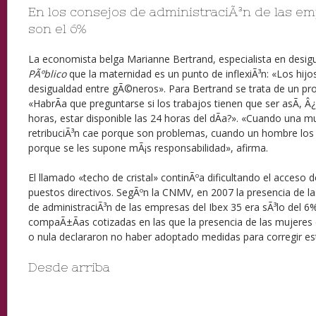
En los consejos de administraciÃ³n de las em
son el 6%
La economista belga Marianne Bertrand, especialista en desig
PÃºblico
que la maternidad es un punto de inflexiÃ³n: «Los hi
desigualdad entre gÃ©neros». Para Bertrand se trata de un pr
«HabrÃ­a que preguntarse si los trabajos tienen que ser asÃ­, Â
horas, estar disponible las 24 horas del dÃ­a?». «Cuando una mu
retribuciÃ³n cae porque son problemas, cuando un hombre los 
porque se les supone mÃ¡s responsabilidad», afirma.
El llamado «techo de cristal» continÃºa dificultando el acceso d
puestos directivos. SegÃºn la CNMV, en 2007 la presencia de l
de administraciÃ³n de las empresas del Ibex 35 era sÃ³lo del 6
compaÃ±Ã­as cotizadas en las que la presencia de las mujeres
o nula declararon no haber adoptado medidas para corregir est
Desde arriba