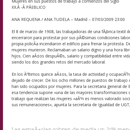
Mujeres en sus puestos de trabajo a comienzos del Siglo
XX.Â -Â PÃšBLICO
ANA REQUENA / ANA TUDELA – Madrid – 07/03/2009 23:00
El 8 de marzo de 1908, las trabajadoras de una fÃ¡brica textil 
encerraron para protestar por sus pÃ©simas condiciones labor
propia policÃ­a incendiaron el edificio para frenar la protesta. 
mujeres murieron. Reclamaban un salario digno y una hora li
hijos. Cien aÃ±os despuÃ©s, salario y compatibilidad entre vida
siendo los dos grandes retos del mercado laboral.
En los Ãºltimos quince aÃ±os, la tasa de actividad y ocupaciÃ³
dejado de crecer. De los ocho millones de puestos de trabajo 
han sido ocupados por mujeres. Para la secretaria general de 
esa tendencia supone «una de las mayores transformaciones de
trabajo que realizan las mujeres «aÃºn es menos valorado soci
sus remuneraciones», apunta la secretaria de Igualdad de UG
Las espaÃ±olas cobran de media un 26% men