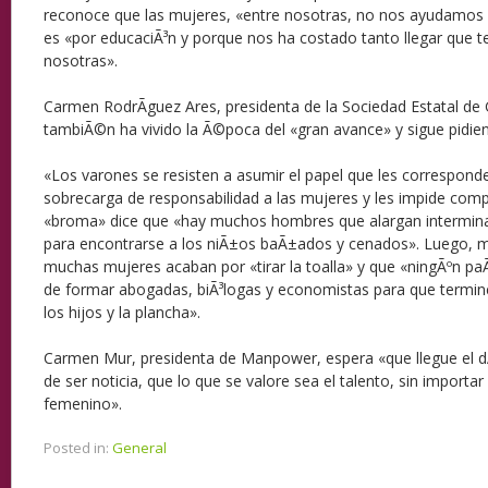
reconoce que las mujeres, «entre nosotras, no nos ayudamos 
es «por educaciÃ³n y porque nos ha costado tanto llegar que 
nosotras».
Carmen RodrÃ­guez Ares, presidenta de la Sociedad Estatal de 
tambiÃ©n ha vivido la Ã©poca del «gran avance» y sigue pidie
«Los varones se resisten a asumir el papel que les corresponde
sobrecarga de responsabilidad a las mujeres y les impide co
«broma» dice que «hay muchos hombres que alargan intermin
para encontrarse a los niÃ±os baÃ±ados y cenados». Luego, m
muchas mujeres acaban por «tirar la toalla» y que «ningÃºn paÃ­
de formar abogadas, biÃ³logas y economistas para que termin
los hijos y la plancha».
Carmen Mur, presidenta de Manpower, espera «que llegue el d
de ser noticia, que lo que se valore sea el talento, sin importar
femenino».
Posted in:
General