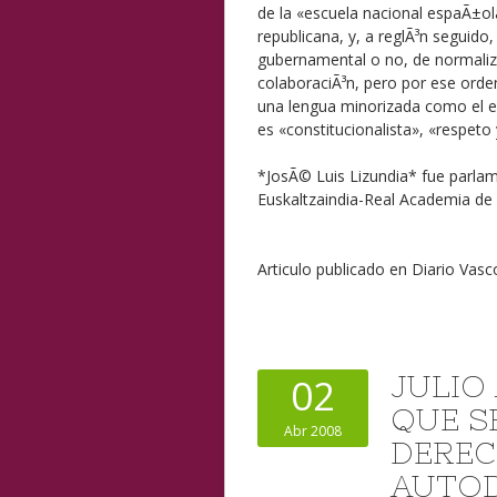
de la «escuela nacional espaÃ±ola
republicana, y, a reglÃ³n seguido,
gubernamental o no, de normaliza
colaboraciÃ³n, pero por ese orden
una lengua minorizada como el eu
es «constitucionalista», «respeto 
*JosÃ© Luis Lizundia* fue parl
Euskaltzaindia-Real Academia de 
Articulo publicado en Diario Vas
JULIO
02
QUE S
Abr 2008
DEREC
AUTOD