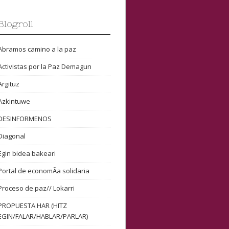
Blogroll
Abramos camino a la paz
Activistas por la Paz Demagun
Argituz
Azkintuwe
DESINFORMENOS
Diagonal
Egin bidea bakeari
Portal de economÃ­a solidaria
Proceso de paz// Lokarri
PROPUESTA HAR (HITZ
EGIN/FALAR/HABLAR/PARLAR)