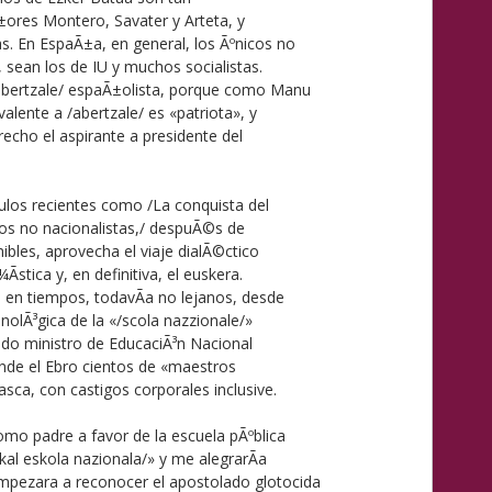
±ores Montero, Savater y Arteta, y
. En EspaÃ±a, en general, los Ãºnicos no
, sean los de IU y muchos socialistas.
abertzale/ espaÃ±olista, porque como Manu
alente a /abertzale/ es «patriota», y
echo el aspirante a presidente del
ulos recientes como /La conquista del
los no nacionalistas,/ despuÃ©s de
mibles, aprovecha el viaje dialÃ©ctico
Ã­stica y, en definitiva, el euskera.
s en tiempos, todavÃ­a no lejanos, desde
inolÃ³gica de la «/scola nazzionale/»
undo ministro de EducaciÃ³n Nacional
nde el Ebro cientos de «maestros
asca, con castigos corporales inclusive.
o padre a favor de la escuela pÃºblica
kal eskola nazionala/» y me alegrarÃ­a
ezara a reconocer el apostolado glotocida