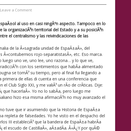
Leave a Comment
o espaÃ±ol al uso en casi ningÃºn aspecto. Tampoco en lo
e la organizaciÃ³n territorial del Estado y a su posiciÃ³n
ntre el centralismo y las reivindicaciones de las
rnalia de la Â«sagrada unidad de EspaÃ±aÂ», del
s Â«contubernios rojo-separatistasÂ», etc. Eso marca.
o luego uno ve, uno lee, uno razona… y lo que ve,
tradicciÃ³n con los sentimientos que habÃ­a alimentado
ugna se tomÃ³ su tiempo, pero al final fui llegando a
a primera de ellas di cuenta en una conferencia que
l Club Siglo XXI, y me valiÃ³ un rÃ­o de crÃ­ticas. Dije:
 que hacerlaÂ». Yo no lo sabÃ­a, pero luego me
Galiano hizo esa misma afirmaciÃ³n no muy avanzado el
como tuve que ir asumiendo que la Historia de EspaÃ±a
 repleta de falsedades. Yo he visto en el despacho del
los III estableciÃ³ que la bandera de EspaÃ±a habrÃ­a
arÃ¡ el escudo de CastillaÂ», aÃ±adÃ­a. Â«Â¿Y por quÃ©