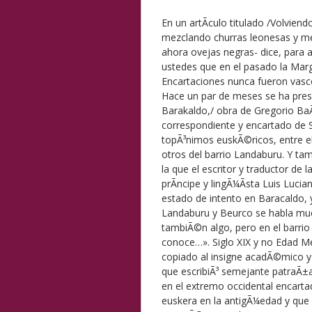
En un artÃ­culo titulado /Volviend
mezclando churras leonesas y mer
ahora ovejas negras- dice, para 
ustedes que en el pasado la Marge
Encartaciones nunca fueron vasco
Hace un par de meses se ha prese
Barakaldo,/ obra de Gregorio Ba
correspondiente y encartado de 
topÃ³nimos euskÃ©ricos, entre ell
otros del barrio Landaburu. Y ta
la que el escritor y traductor de l
prÃ­ncipe y lingÃ¼Ã­sta Luis Luci
estado de intento en Baracaldo, 
Landaburu y Beurco se habla muc
tambiÃ©n algo, pero en el barri
conoce…». Siglo XIX y no Edad Me
copiado al insigne acadÃ©mico y 
que escribiÃ³ semejante patraÃ±a
en el extremo occidental encart
euskera en la antigÃ¼edad y que 