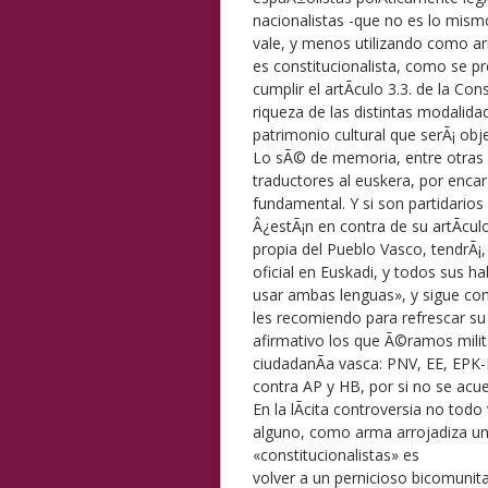
nacionalistas -que no es lo mismo
vale, y menos utilizando como ar
es constitucionalista, como se p
cumplir el artÃ­culo 3.3. de la Co
riqueza de las distintas modalida
patrimonio cultural que serÃ¡ obj
Lo sÃ© de memoria, entre otras 
traductores al euskera, por encar
fundamental. Y si son partidarios
Â¿estÃ¡n en contra de su artÃ­culo
propia del Pueblo Vasco, tendrÃ¡,
oficial en Euskadi, y todos sus h
usar ambas lenguas», y sigue con
les recomiendo para refrescar su
afirmativo los que Ã©ramos milit
ciudadanÃ­a vasca: PNV, EE, EPK
contra AP y HB, por si no se acu
En la lÃ­cita controversia no todo
alguno, como arma arrojadiza u
«constitucionalistas» es
volver a un pernicioso bicomunit