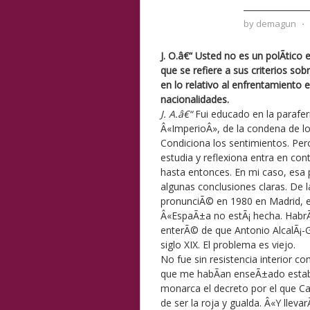
by
demagun
⋅
J. O.â€“ Usted no es un polÃ­tic
que se refiere a sus criterios sobr
en lo relativo al enfrentamiento e
nacionalidades.
J. A.â€“
Fui educado en la parafe
Â«ImperioÂ», de la condena de lo
Condiciona los sentimientos. Per
estudia y reflexiona entra en con
hasta entonces. En mi caso, esa p
algunas conclusiones claras. De l
pronunciÃ© en 1980 en Madrid, en e
Â«EspaÃ±a no estÃ¡ hecha. HabrÃ¡
enterÃ© de que Antonio AlcalÃ¡-
siglo XIX. El problema es viejo.
No fue sin resistencia interior 
que me habÃ­an enseÃ±ado estaba
monarca el decreto por el que Car
de ser la roja y gualda. Â«Y llev