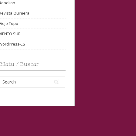
Rebelion
Revista Quimera
Viejo Topo
VIENTO SUR
WordPress-ES
Bilatu / Buscar