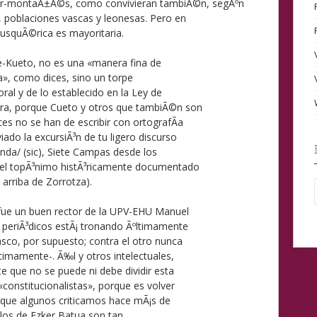
ur-montaÃ±Ã©s, como convivieran tambiÃ©n, segÃºn
s, poblaciones vascas y leonesas. Pero en
eusquÃ©rica es mayoritaria.
te-Kueto, no es una «manera fina de
a», como dices, sino un torpe
ral y de lo establecido en la Ley de
era, porque Cueto y otros que tambiÃ©n son
s no se han de escribir con ortografÃ­a
iado la excursiÃ³n de tu ligero discurso
da/ (sic), Siete Campas desde los
 el topÃ³nimo histÃ³ricamente documentado
e arriba de Zorrotza).
e fue un buen rector de la UPV-EHU Manuel
 periÃ³dicos estÃ¡ tronando Ãºltimamente
asco, por supuesto; contra el otro nunca
timamente-. Ã‰l y otros intelectuales,
 que no se puede ni debe dividir esta
«constitucionalistas», porque es volver
 que algunos criticamos hace mÃ¡s de
 los de Ezker Batua son tan