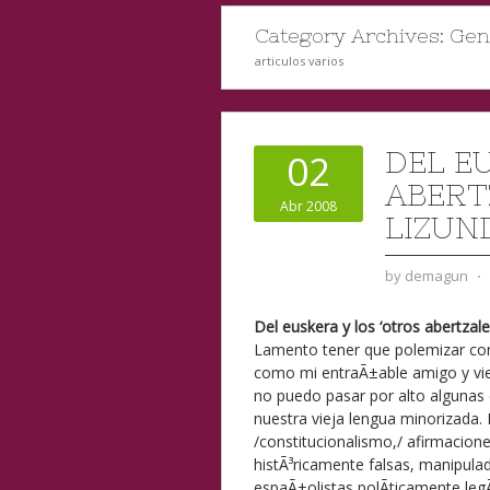
Category Archives:
Gen
articulos varios
DEL E
02
ABERTZ
Abr 2008
LIZUN
by
demagun
⋅
Del euskera y los ‘otros abertzale
Lamento tener que polemizar con
como mi entraÃ±able amigo y viej
no puedo pasar por alto algunas 
nuestra vieja lengua minorizada.
/constitucionalismo,/ afirmacion
histÃ³ricamente falsas, manipulad
espaÃ±olistas polÃ­ticamente legÃ