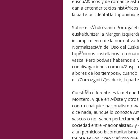
eusquÃ©ricos y de romance ast
dan a entender textos histÃ³rico
la parte occidental la toponimia 
Sobre el rÃ³tulo viario Portugale
euskaldunizar la Margen Izquierd
incumplimiento de la normativa fo
NormalizaciÃ³n del Uso del Eusk
topÃ³nimos castellanos o romance
vasca. Pero podÃ­as habernos aliv
con divagaciones como «/Zaspilan
albores de los tiempos», cuando
es /Zorrozgoiti /(es decir, la part
CuestiÃ³n diferente es la del qu
Montero, y que en Ã©ste y otros
contra cualquier nacionalismo -v
dice nada, aunque lo conozca Ã­n
vascos o no, saben perfectamente
sociedad entre «nacionalistas» y 
a un pernicioso bicomunitarismo
treinta aÃ±os. Creo y afirmo que