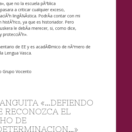
», que no la escuela pÃºblica
 pasara a criticar cualquier exceso,
ciÃ³n lingÃ¼Ã­stica. PodrÃ­a contar con mi
 histÃ³rico, ya que es historiador. Pero
skera le debÃ­a merecer, si, como dice,
y protecciÃ³n».
amentario de EE y es acadÃ©mico de nÃºmero de
la Lengua Vasca.
co Grupo Vocento
 ANGUITA «…DEFIENDO
E RECONOZCA EL
HO DE
ETERMINACION…»