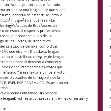
- tan lÃ­citas, por otra parte. No todo
ma arrojadiza una lengua. Por que si uno
resume, deberÃ­a de estar de acuerdo y
nstituciÃ³n EspaÃ±ola, que reza: «La
des lingÃ¼Ã­sticas de EspaÃ±a es un
eto de especial respeto y protecciÃ³n».
cosas, por haber sido uno de los
go de las Cortes, de dicho texto
 del Estatuto de Gernika, como dicen
 6Âº, que dice: «1. El euskera, lengua
 como el castellano, carÃ¡cter de lengua
abitantes tienen el derecho a conocer y
 otros cinco interesantes pÃ¡rrafos que
 memoria. Y a ese texto le dimos el voto
antes o votantes de la mayorÃ­a de la
-PCE, ESEI, PSE-PSOE y UCD. Estuvieron en
erdan.
 vale y menos utilizando, sin respeto
na lengua
Dividir esta comunidad entre «nacionalistas» y
arismo