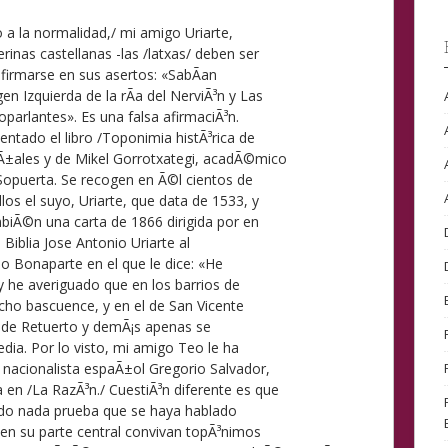
o a la normalidad,/ mi amigo Uriarte,
inas castellanas -las /latxas/ deben ser
afirmarse en sus asertos: «SabÃ­an
n Izquierda de la rÃ­a del NerviÃ³n y Las
parlantes». Es una falsa afirmaciÃ³n.
ntado el libro /Toponimia histÃ³rica de
Ã±ales y de Mikel Gorrotxategi, acadÃ©mico
Sopuerta. Se recogen en Ã©l cientos de
os el suyo, Uriarte, que data de 1533, y
mbiÃ©n una carta de 1866 dirigida por en
a Biblia Jose Antonio Uriarte al
ano Bonaparte en el que le dice: «He
y he averiguado que en los barrios de
ho bascuence, y en el de San Vicente
o de Retuerto y demÃ¡s apenas se
dia. Por lo visto, mi amigo Teo le ha
nacionalista espaÃ±ol Gregorio Salvador,
 en /La RazÃ³n./ CuestiÃ³n diferente es que
ado nada prueba que se haya hablado
en su parte central convivan topÃ³nimos