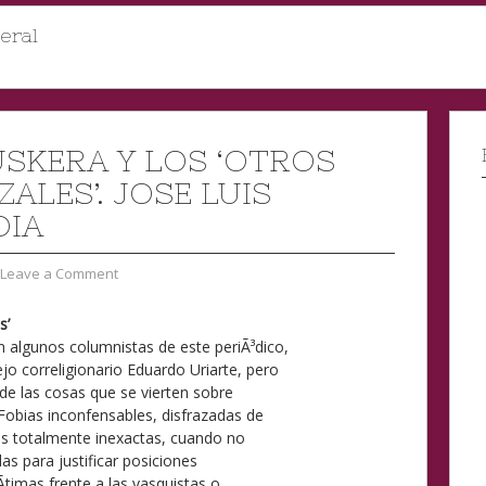
eral
USKERA Y LOS ‘OTROS
ALES’. JOSE LUIS
DIA
Leave a Comment
s’
 algunos columnistas de este periÃ³dico,
o correligionario Eduardo Uriarte, pero
de las cosas que se vierten sobre
 Fobias inconfensables, disfrazadas de
es totalmente inexactas, cuando no
as para justificar posiciones
­timas frente a las vasquistas o