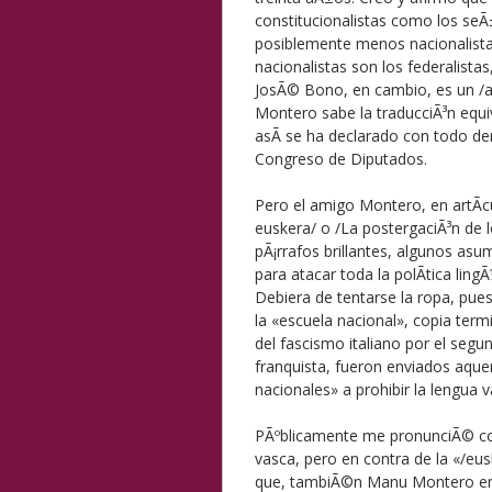
constitucionalistas como los seÃ
posiblemente menos nacionalistas
nacionalistas son los federalistas
JosÃ© Bono, en cambio, es un /
Montero sabe la traducciÃ³n equiv
asÃ­ se ha declarado con todo der
Congreso de Diputados.
Pero el amigo Montero, en artÃ­c
euskera/ o /La postergaciÃ³n de 
pÃ¡rrafos brillantes, algunos asu
para atacar toda la polÃ­tica lingÃ¼
Debiera de tentarse la ropa, pue
la «escuela nacional», copia term
del fascismo italiano por el seg
franquista, fueron enviados aque
nacionales» a prohibir la lengua v
PÃºblicamente me pronunciÃ© com
vasca, pero en contra de la «/eus
que, tambiÃ©n Manu Montero emp