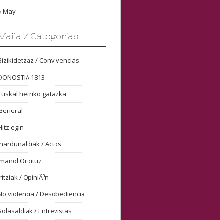
« May
Maila / Categorias
Bizikidetzaz / Convivencias
DONOSTIA 1813
Euskal herriko gatazka
General
Hitz egin
Ihardunaldiak / Actos
Imanol Oroituz
Iritziak / OpiniÃ³n
No violencia / Desobediencia
Solasaldiak / Entrevistas