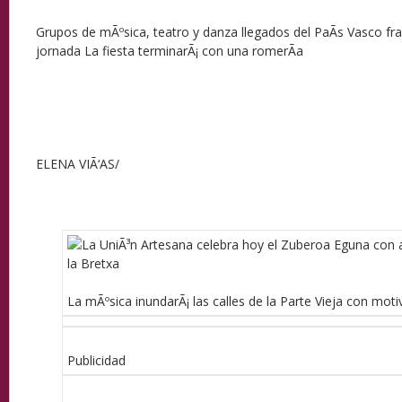
Grupos de mÃºsica, teatro y danza llegados del PaÃ­s Vasco f
jornada La fiesta terminarÃ¡ con una romerÃ­a
ELENA VIÃ‘AS/
La mÃºsica inundarÃ¡ las calles de la Parte Vieja con mot
Publicidad