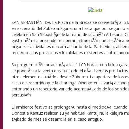
SAN SEBASTIÃN. DV. La Plaza de la Bretxa se convertirÃ¡ a lo 
en escenario del Zuberoa Eguna, una fiesta que por segundo 
celebra en San SebastiÃ¡n de la mano de la UniÃ³n Artesana. Co
gastronÃ³mica pretende recuperar la tradiciÃ³n que histÃ³ricame
organizar actividades de cara al barrio de la Parte Vieja, al tie
recuerdo a las provincias y localidades existentes al otro lado d
Su programaciÃ³n arrancarÃ¡ a las 11.00 horas, con la inaugurac
se pondrÃ¡n a la venta durante todo el dÃ­a diversos productos t
otros elementos traÃ­dos desde Zuberoa. La apertura de los est
inicio del recorrido que la charanga Oiherkoren llevarÃ¡ a cabo 
entonando un repertorio variado acompaÃ±ado de los sonidos 
percusiÃ³n.
El ambiente festivo se prolongarÃ¡ hasta el mediodÃ­a, cuando 
Donostia Kantuz realicen su ya habitual Kantujira, la kalejira m
sÃ¡bado de mes se desarrolla en el caso antiguo.