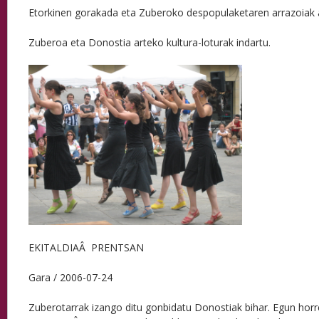
Etorkinen gorakada eta Zuberoko despopulaketaren arrazoiak a
Zuberoa eta Donostia arteko kultura-loturak indartu.
EKITALDIAÂ PRENTSAN
Gara / 2006-07-24
Zuberotarrak izango ditu gonbidatu Donostiak bihar. Egun horre