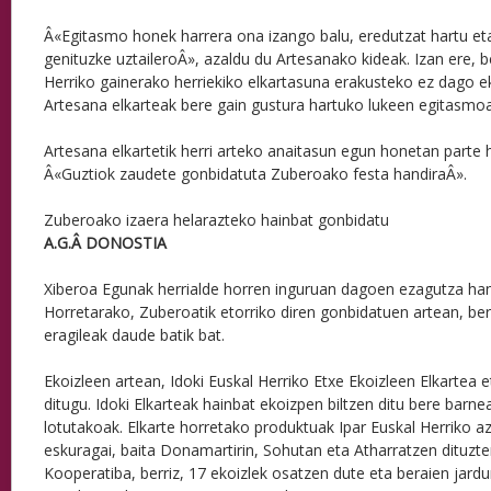
Â«Egitasmo honek harrera ona izango balu, eredutzat hartu eta
genituzke uztaileroÂ», azaldu du Artesanako kideak. Izan ere, b
Herriko gainerako herriekiko elkartasuna erakusteko ez dago eki
Artesana elkarteak bere gain gustura hartuko lukeen egitasmoa 
Artesana elkartetik herri arteko anaitasun egun honetan parte 
Â«Guztiok zaudete gonbidatuta Zuberoako festa handiraÂ».
Zuberoako izaera helarazteko hainbat gonbidatu
A.G.Â
DONOSTIA
Xiberoa Egunak herrialde horren inguruan dagoen ezagutza han
Horretarako, Zuberoatik etorriko diren gonbidatuen artean, ber
eragileak daude batik bat.
Ekoizleen artean, Idoki Euskal Herriko Etxe Ekoizleen Elkartea 
ditugu. Idoki Elkarteak hainbat ekoizpen biltzen ditu bere barne
lotutakoak. Elkarte horretako produktuak Ipar Euskal Herriko 
eskuragai, baita Donamartirin, Sohutan eta Atharratzen dituzten
Kooperatiba, berriz, 17 ekoizlek osatzen dute eta beraien jard