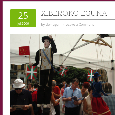
XIBEROKO EGUNA
25
Jul 2006
by
demagun
⋅
Leave a Comment