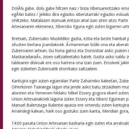
DolÃ¼ gabe, dolu gabe hiltzen naiz / bizia Xiberuarentzako ema
egÃ¼n batez / jeikiko dira egiazko xiberutarrak/ egiazko eskual
ohiltzeko. Matalazen doinuak entzun ahal izan ziren atzo Part
Artesanaren ekimenez, Xiberoko Eguna egin zuten bigarren urte
Bretxan, Zuberoako Muskildiko gazta, eztia eta beste hainbat p
zituzten bertara joandakoek. Â«Harreman biziki ona eta abera
Zuberoaren artean. Gu hona gatoz eta Donostiar asko joaten
MaskaradaraÂ», zioen saltzaileetako batek. Gazta asko saldu 
taldearen diskoak ere oso harrera ona izan zuen. Erosleek jaki
egin zizkieten Zuberoatik etorritako saltzaileei.
Kantujira egin zuten eguerdian Parte Zaharreko kaleetan, Zuber
Oiherkoren Txaranga lagun eta jende asko batu zitzaizkien musi
abesten eta Yemenen hildako Mikel Essery gogora ekarri zuten; h
Union Artesanakoek laguna zuten Essery eta Xibero Egunean pa
Manuel Balenziaga Balentxi apaiza ere omendu zuten kantujira
Arraindegi kalean, hark oso gustuko zuen kanta, Mendian gora,
14:00 pasata Union Artesanan bazkaria egin zuten eta arratsal