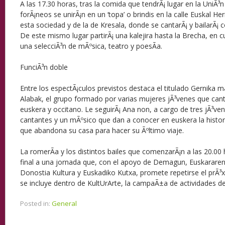
A las 17.30 horas, tras la comida que tendrÃ¡ lugar en la UniÃ³
forÃ¡neos se unirÃ¡n en un ‘topa’ o brindis en la calle Euskal Her
esta sociedad y de la de Kresala, donde se cantarÃ¡ y bailarÃ¡ 
De este mismo lugar partirÃ¡ una kalejira hasta la Brecha, en c
una selecciÃ³n de mÃºsica, teatro y poesÃ­a.
FunciÃ³n doble
Entre los espectÃ¡culos previstos destaca el titulado Gernika
Alabak, el grupo formado por varias mujeres jÃ³venes que can
euskera y occitano. Le seguirÃ¡ Ana non, a cargo de tres jÃ³ven
cantantes y un mÃºsico que dan a conocer en euskera la histo
que abandona su casa para hacer su Ãºltimo viaje.
La romerÃ­a y los distintos bailes que comenzarÃ¡n a las 20.00
final a una jornada que, con el apoyo de Demagun, Euskarare
Donostia Kultura y Euskadiko Kutxa, promete repetirse el prÃ³
se incluye dentro de KultUrArte, la campaÃ±a de actividades de
Posted in:
General