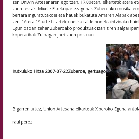
zen UniÃ³n Artesanaren egoitzan. 17.00etan, elkartetik atera et
zuen festak. Mixele Etxekopar ezagunak Zuberoako musika ema
bertara inguratutakoei eta hauek bukatuta Amaren Alabak abes
zen. 16 eta 19 urte bitarteko neska talde honek aintzinako hain
Egun osoan zehar Zuberoako produktuak izan ziren salgai Iparr
koperatibak Zuloagan jarri zuen postuan.
Irutxuluko Hitza 2007-07-22
Zuberoa, gertuago
Bigarren urtez, Union Artesana elkarteak Xiberoko Eguna antol
raul perez