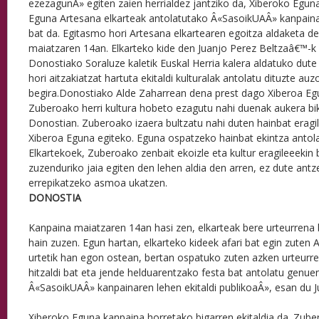
ezezagunÂ» egiten zaien herrialdez jantziko da, Xiberoko Egu
Eguna Artesana elkarteak antolatutako Â«SasoikUAÂ» kanpaina
bat da. Egitasmo hori Artesana elkartearen egoitza aldaketa de
maiatzaren 14an. Elkarteko kide den Juanjo Perez Beltzaâ€™-k 
Donostiako Soraluze kaletik Euskal Herria kalera aldatuko dute
hori aitzakiatzat hartuta ekitaldi kulturalak antolatu dituzte auz
begira.Donostiako Alde Zaharrean dena prest dago Xiberoa E
Zuberoako herri kultura hobeto ezagutu nahi duenak aukera bik
Donostian. Zuberoako izaera bultzatu nahi duten hainbat eragile
Xiberoa Eguna egiteko. Eguna ospatzeko hainbat ekintza antola
Elkartekoek, Zuberoako zenbait ekoizle eta kultur eragileeekin b
zuzenduriko jaia egiten den lehen aldia den arren, ez dute antz
errepikatzeko asmoa ukatzen.
DONOSTIA
Kanpaina maiatzaren 14an hasi zen, elkarteak bere urteurrena
hain zuzen. Egun hartan, elkarteko kideek afari bat egin zuten
urtetik han egon ostean, bertan ospatuko zuten azken urteurr
hitzaldi bat eta jende helduarentzako festa bat antolatu genuen
Â«SasoikUAÂ» kanpainaren lehen ekitaldi publikoaÂ», esan du J
Xiberoko Eguna kanpaina horretako bigarren ekitaldia da. Zube