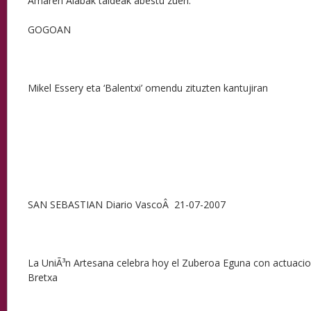
Amaren Alabak taldeak abestu zuen.
GOGOAN
Mikel Essery eta ‘Balentxi’ omendu zituzten kantujiran
SAN SEBASTIAN Diario VascoÂ 21-07-2007
La UniÃ³n Artesana celebra hoy el Zuberoa Eguna con actuacion
Bretxa