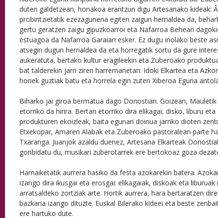
duten galdetzean, honakoa erantzun digu Artesanako kideak: Â
probintzietatik ezezagunena egiten zaigun herrialdea da, beha
gertu geratzen zaigu gipuzkoarroi eta Nafarroa Beheari dagok
estuagoa da Nafarroa Garaiari esker. Ez dugu inolako beste as
atsegin dugun herrialdea da eta horregatik sortu da gure intere
aukeratuta, bertako kultur eragileekin eta Zuberoako produktu
bat talderekin jarri ziren harremanetan: Idoki Elkartea eta Azko
horiek guztiak batu eta horrela egin zuten Xiberoa Eguna anto
Biharko jai giroa bermatua dago Donostian. Goizean, Mauletik
etorriko da hirira. Bertan etorriko dira elikagai, disko, liburu 
produkturen ekoizleak, baita egunari doinua jarriko dioten zenba
Etxekopar, Amaren Alabak eta Zuberoako pastoralean parte h
Txaranga. Juanjok azaldu duenez, Artesana Elkarteak Donostiak
gonbidatu du, musikari zuberotarrek ere bertokoaz goza dezat
Hamaiketatik aurrera hasiko da festa azokarekin batera. Azo
izango dira ikusgai eta erosgai: elikagaiak, diskoak eta liburuak
arratsaldeko zortziak arte. Hortik aurrera, hara bertaratzen dir
bazkaria izango dituzte. Euskal Bilerako kideei eta beste zenbai
ere hartuko dute.