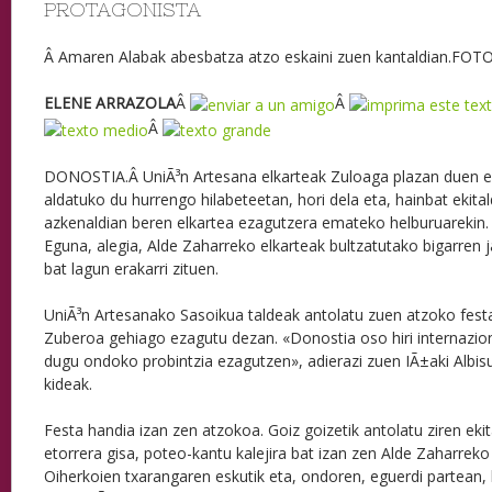
PROTAGONISTA
Â Amaren Alabak abesbatza atzo eskaini zuen kantaldian.FOTO:
ELENE ARRAZOLA
Â
Â
Â
DONOSTIA.Â UniÃ³n Artesana elkarteak Zuloaga plazan duen eg
aldatuko du hurrengo hilabeteetan, hori dela eta, hainbat ekital
azkenaldian beren elkartea ezagutzera emateko helburuarekin.
Eguna, alegia, Alde Zaharreko elkarteak bultzatutako bigarren j
bat lagun erakarri zituen.
UniÃ³n Artesanako Sasoikua taldeak antolatu zuen atzoko fes
Zuberoa gehiago ezagutu dezan. «Donostia oso hiri internazio
dugu ondoko probintzia ezagutzen», adierazi zuen IÃ±aki Albis
kideak.
Festa handia izan zen atzokoa. Goiz goizetik antolatu ziren eki
etorrera gisa, poteo-kantu kalejira bat izan zen Alde Zaharreko
Oiherkoien txarangaren eskutik eta, ondoren, eguerdi partean, 