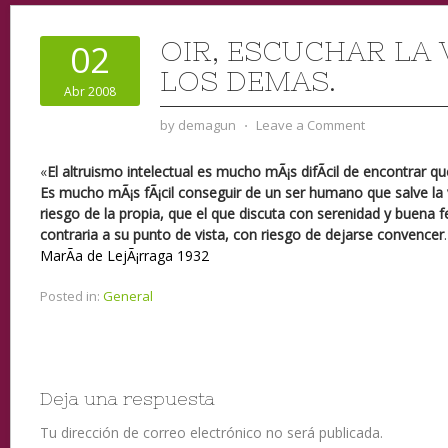
OIR, ESCUCHAR LA
02
LOS DEMAS.
Abr 2008
by
demagun
⋅
Leave a Comment
«
El altruismo intelectual es mucho mÃ¡s difÃ­cil de encontrar qu
Es mucho mÃ¡s fÃ¡cil conseguir de un ser humano que salve la
riesgo de la propia, que el que discuta con serenidad y buena f
contraria a su punto de vista, con riesgo de dejarse convencer
MarÃ­a de LejÃ¡rraga 1932
Posted in:
General
Deja una respuesta
Tu dirección de correo electrónico no será publicada.