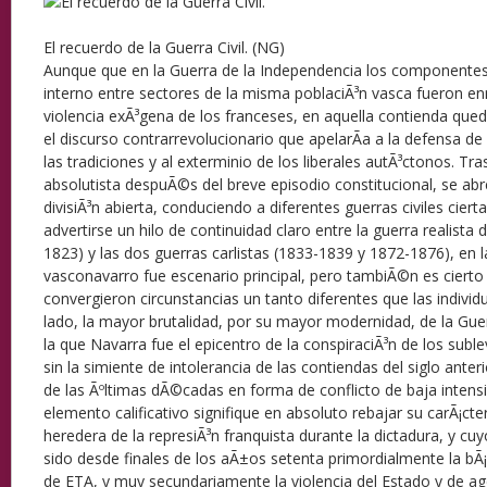
El recuerdo de la Guerra Civil. (NG)
Aunque
que en la Guerra de la Independencia los componente
interno entre sectores de la misma poblaciÃ³n vasca fueron e
violencia exÃ³gena de los franceses, en aquella contienda que
el discurso contrarrevolucionario que apelarÃ­a a la defensa de l
las tradiciones y al exterminio de los liberales autÃ³ctonos. Tra
absolutista despuÃ©s del breve episodio constitucional, se abre
divisiÃ³n abierta, conduciendo a diferentes guerras civiles cier
advertirse un hilo de continuidad claro entre la guerra realista d
1823) y las dos guerras carlistas (1833-1839 y 1872-1876), en l
vasconavarro fue escenario principal, pero tambiÃ©n es cierto
convergieron circunstancias un tanto diferentes que las individu
lado, la mayor brutalidad, por su mayor modernidad, de la Guer
la que Navarra fue el epicentro de la conspiraciÃ³n de los subl
sin la simiente de intolerancia de las contiendas del siglo anterio
de las Ãºltimas dÃ©cadas en forma de conflicto de baja intensi
elemento calificativo signifique en absoluto rebajar su carÃ¡ct
heredera de la represiÃ³n franquista durante la dictadura, y cu
sido desde finales de los aÃ±os setenta primordialmente la bÃ¡r
de ETA, y muy secundariamente la violencia del Estado y de age