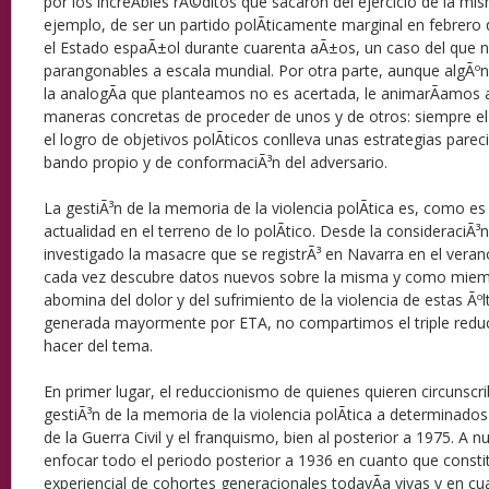
por los increÃ­bles rÃ©ditos que sacaron del ejercicio de la mis
ejemplo, de ser un partido polÃ­ticamente marginal en febrero 
el Estado espaÃ±ol durante cuarenta aÃ±os, un caso del que 
parangonables a escala mundial. Por otra parte, aunque algÃº
la analogÃ­a que planteamos no es acertada, le animarÃ­amos 
maneras concretas de proceder de unos y de otros: siempre el 
el logro de objetivos polÃ­ticos conlleva unas estrategias parec
bando propio y de conformaciÃ³n del adversario.
La gestiÃ³n de la memoria de la violencia polÃ­tica es, como e
actualidad en el terreno de lo polÃ­tico. Desde la consideraciÃ³
investigado la masacre que se registrÃ³ en Navarra en el vera
cada vez descubre datos nuevos sobre la misma y como miem
abomina del dolor y del sufrimiento de la violencia de estas Ã
generada mayormente por ETA, no compartimos el triple redu
hacer del tema.
En primer lugar, el reduccionismo de quienes quieren circunscrib
gestiÃ³n de la memoria de la violencia polÃ­tica a determinados
de la Guerra Civil y el franquismo, bien al posterior a 1975. A 
enfocar todo el periodo posterior a 1936 en cuanto que constit
experiencial de cohortes generacionales todavÃ­a vivas y en cu