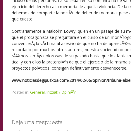
incluso de las personas. La sociedad en su conjunto ha de valo
ejercicio del derecho a la memoria de aquella violencia. De l
debemos de compartir la nociÃ³n de deber de memoria, pese a
que cueste.
Contrariamente a Malcolm Lowry, quien en un pasaje de su mÃ
que el protagonista se preguntara en el curso de un monÃ³logo
convencerÃ¡ la vÃ­ctima al asesino de que no ha de aparecÃ©rs
recordado por muchos otros autores, nuestra sociedad no podr
rÃ©moras mÃ¡s dolorosas de su pasado hasta que los fantasma
tica, y con ellos la pretensiÃ³n de que el ejercicio de la misma 
proyectos polÃ­ticos, consigan definitivamente desvanecerse.
www.noticiasdegipuzkoa.com/2014/02/06/opinion/tribuna-abie
Posted in:
General
,
Iritziak / OpiniÃ³n
Deja una respuesta