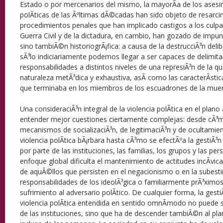
Estado o por mercenarios del mismo, la mayorÃ­a de los ases
polÃ­ticas de las Ãºltimas dÃ©cadas han sido objeto de resarc
procedimientos penales que han implicado castigos a los culpa
Guerra Civil y de la dictadura, en cambio, han gozado de impuni
sino tambiÃ©n historiogrÃ¡fica: a causa de la destrucciÃ³n de
sÃ³lo indiciariamente podemos llegar a ser capaces de delimitar
responsabilidades a distintos niveles de una represiÃ³n de la 
naturaleza metÃ³dica y exhaustiva, asÃ­ como las caracterÃ­st
que terminaba en los miembros de los escuadrones de la muer
Una consideraciÃ³n integral de la violencia polÃ­tica en el plano
entender mejor cuestiones ciertamente complejas: desde cÃ³m
mecanismos de socializaciÃ³n, de legitimaciÃ³n y de ocultamien
violencia polÃ­tica bÃ¡rbara hasta cÃ³mo se efectÃºa la gestiÃ³n
por parte de las instituciones, las familias, los grupos y las pe
enfoque global dificulta el mantenimiento de actitudes incÃ­vic
de aquÃ©llos que persisten en el negacionismo o en la subesti
responsabilidades de los ideolÃ³gica o familiarmente prÃ³ximos
sufrimiento al adversario polÃ­tico. De cualquier forma, la gest
violencia polÃ­tica entendida en sentido omnÃ­modo no puede s
de las instituciones, sino que ha de descender tambiÃ©n al plan