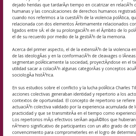
dejado heridas que tardarÃ¡n tiempo en cicatrizar en relaciÃ³n
humanas y las conculcaciones de derechos humanos registrada
cuando nos referimos a la cuestiÃ³n de la violencia polÃ­tica, 
relacionada con dos elementos Ã­ntimamente relacionados con
ligados entre sÃ­: el de su prolongaciÃ³n en el Ã¡mbito de lo polÃ
el de su recuerdo por medio de la gestiÃ³n de la memoria.
Acerca del primer aspecto, el de la extensiÃ³n de la violencia en
de las ideologÃ­as y en la conformaciÃ³n de cleavages o lÃ­neas
segmentan polÃ­ticamente la sociedad, proyectÃ¡ndose en el 
utilidad sacar a colaciÃ³n algunas categorÃ­as y conceptos ac
sociologÃ­a histÃ³rica.
En sus estudios sobre el conflicto y la lucha polÃ­tica Charles Ti
acciones colectivas generaban identidad y repertorio a los ac
contextos de oportunidad. El concepto de repertorio se refier
actuaciÃ³n colectiva validado por la experiencia acumulada de 
practicidad y que se transmitirÃ­a en el tiempo como experienci
Los repertorios mÃ¡s efectivos serÃ­an aquÃ©llos que hubieran
nÃºmero significativo de participantes con un alto grado de coh
convencimiento para comprometerles en el logro de determina