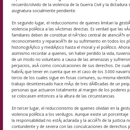
recuerdo/olvido de la violencia de la Guerra Civil y la dictadura
asignatura socialmente pendiente.
En segundo lugar, el reduccionismo de quienes limitan la gesti
violencia polÃ­tica a las vÃ­ctimas directas. Es verdad que las vÃ
familiares deben de constituir el nÃºcleo central de atenciÃ³n e
reconocimiento y reparaciÃ³n de su sufrimiento en todos los p
historiogrÃ¡fico y mediÃ¡tico hasta el moral y el polÃ­tico. Ahor
asimismo recordar a quienes, sin haber perdido la vida, tuvier
de un modo no voluntario a causa de las amenazas y sufrieron 
perjuicios, asÃ­ como conculcaciones de sus derechos. De cual
habrÃ¡ que tener en cuenta que en el caso de los 3.000 navarr
tercio de los cuales sigue en fosas comunes, su misma identific
trabajo desinteresado hace mÃ¡s de tres dÃ©cadas de un pe
personas que actuaron totalmente al margen de los poderes p
se colocasen entonces a la altura de las circunstancias.
En tercer lugar, el reduccionismo de quienes olvidan en la gest
violencia polÃ­tica a los verdugos. Aunque existe un porcentaj
la responsabilidad no estÃ¡ aclarada y la acciÃ³n de la justicia n
contundente y de severa con las conculcaciones de derechos p