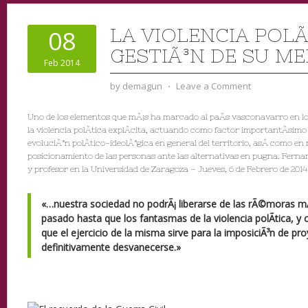
LA VIOLENCIA POLÃ­
08
GESTIÃ³N DE SU M
Feb 2014
by
demagun
⋅
Leave a Comment
Uno de los elementos que mÃ¡s ha marcado al paÃ­s vasconavarro en los
la violencia polÃ­tica explÃ­cita, actuando como factor importantÃ­simo
evoluciÃ³n polÃ­tico-ideolÃ³gica en general del territorio, asÃ­ como en 
posicionamiento de las personas ante las alternativas en pugna.
Fernan
y profesor en la Universidad de Zaragoza
– Jueves, 6 de Febrero de 2014
«…nuestra sociedad no podrÃ¡ liberarse de las rÃ©moras m
pasado hasta que los fantasmas de la violencia polÃ­tica, y c
que el ejercicio de la misma sirve para la imposiciÃ³n de pro
definitivamente desvanecerse.»