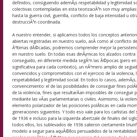
definidos, consiguiendo ademÃ¡s respetabilidad y legitimidad so
colectivas contempladas en esta teorizaciÃ³n son muy amplias
hasta la guerra civil, guerrilla, conflicto de baja intensidad u ot
destrucciÃ³n coordinada.
A nuestro entender, si aplicamos todos los conceptos anteriores
abiertas registradas en nuestro suelo, asÃ­ como al conflicto de
Ãºltimas dÃ©cadas, podremos comprender mejor la persistencia 
en nuestro suelo. En todas esas dinÃ¡micas los alzados contra
conseguido, en diferente medida segÃºn las Ã©pocas (pero en 
significativa para cada contexto), un nÃºmero amplio de segui
convencidos y comprometidos con el ejercicio de la violencia,
respetabilidad y legitimidad social. En todos lo casos, ademÃ¡s
convencimiento: el de las posibilidades de conseguir fines polÃ
de la violencia, fines que resultarÃ­an imposibles de consegui
mediante las vÃ­as parlamentarias o civiles. Asimismo, la viol
elemento polarizador de las posiciones polÃ­ticas en cada mo
generaciones siguientes. Y todo eso vale para los carlistas del s
de 1936 e incluso para la izquierda abertzale de finales del siglo
todos ellos, los sublevados de 1936 salieron ciertamente triun
modelo a seguir para aquÃ©llos persuadidos de la rentabilidad p