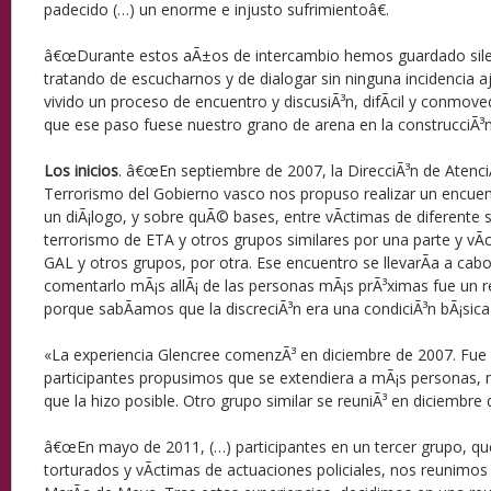
padecido (…) un enorme e injusto sufrimientoâ€.
â€œDurante estos aÃ±os de intercambio hemos guardado silenc
tratando de escucharnos y de dialogar sin ninguna incidencia 
vivido un proceso de encuentro y discusiÃ³n, difÃ­cil y conmoved
que ese paso fuese nuestro grano de arena en la construcciÃ³n 
Los inicios
. â€œEn septiembre de 2007, la DirecciÃ³n de AtenciÃ
Terrorismo del Gobierno vasco nos propuso realizar un encuent
un diÃ¡logo, y sobre quÃ© bases, entre vÃ­ctimas de diferente s
terrorismo de ETA y otros grupos similares por una parte y vÃ­
GAL y otros grupos, por otra. Ese encuentro se llevarÃ­a a cabo
comentarlo mÃ¡s allÃ¡ de las personas mÃ¡s prÃ³ximas fue un 
porque sabÃ­amos que la discreciÃ³n era una condiciÃ³n bÃ¡sica
«La experiencia Glencree comenzÃ³ en diciembre de 2007. Fue p
participantes propusimos que se extendiera a mÃ¡s personas, 
que la hizo posible. Otro grupo similar se reuniÃ³ en diciembre 
â€œEn mayo de 2011, (…) participantes en un tercer grupo, qu
torturados y vÃ­ctimas de actuaciones policiales, nos reunimos