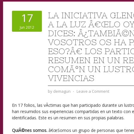
LA INICIATIVA GLE
17
A LA LUZ Â€ŒLO OY
Jun 2012
DICES: Â¿TAMBIÃ©N
VOSOTROS OS HA 
ESO?Â€ LOS PARTI
RESUMEN EN UN R
COMÃºN UN LUSTR
VIVENCIAS
by
demagun
⋅
Leave a Comment
En 17 folios, las vÃ­ctimas que han participado durante un lustro
han resumidos sus experiencias compartidas en un texto con e
identificadas. Este es un resumen en sus propias palabras.
QuiÃ©nes somos.
â€œSomos un grupo de personas que tene