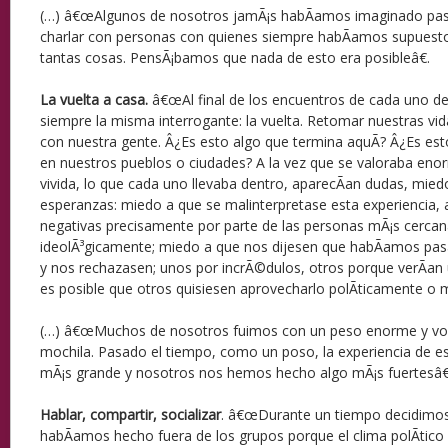
(…) â€œAlgunos de nosotros jamÃ¡s habÃ­amos imaginado pas
charlar con personas con quienes siempre habÃ­amos supuest
tantas cosas. PensÃ¡bamos que nada de esto era posibleâ€.
La vuelta a casa.
â€œAl final de los encuentros de cada uno de
siempre la misma interrogante: la vuelta. Retomar nuestras vi
con nuestra gente. Â¿Es esto algo que termina aquÃ­? Â¿Es esto
en nuestros pueblos o ciudades? A la vez que se valoraba eno
vivida, lo que cada uno llevaba dentro, aparecÃ­an dudas, mie
esperanzas: miedo a que se malinterpretase esta experiencia, 
negativas precisamente por parte de las personas mÃ¡s cerc
ideolÃ³gicamente; miedo a que nos dijesen que habÃ­amos pa
y nos rechazasen; unos por incrÃ©dulos, otros porque verÃ­an un
es posible que otros quisiesen aprovecharlo polÃ­ticamente o m
(…) â€œMuchos de nosotros fuimos con un peso enorme y volv
mochila. Pasado el tiempo, como un poso, la experiencia de e
mÃ¡s grande y nosotros nos hemos hecho algo mÃ¡s fuertesâ€
Hablar, compartir, socializar
. â€œDurante un tiempo decidimos
habÃ­amos hecho fuera de los grupos porque el clima polÃ­tico 