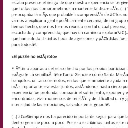
estaba presente el riesgo de que nuestra experiencia se tergiv
que todos nos comprometimos a mantener la discreciÃ³n. (…
preocupaba la mÃ¡s que probable incomprensiÃ³n de â€˜los n
vamos a explicar a gente polÃ­ticamente cercana, de mi grupo o
hemos hecho, que nos hemos reunido con tal o cual persona
escuchado y comprendido, que hay un camino a explorar?â€ (
que han sufrido distintos tipos de agresiones y pÃ©rdidas fue
para todosâ€.
«El puzzle no estÃ¡ roto»
El Ãºltimo apartado del relato hecho por los propios participante
epÃ­grafe La semilla:Â â€œTanto Glencree como Santa MarÃ­a
tranquilos, un tanto remotos, en los que el ambiente ayuda a re
mÃ¡s importante era estar juntos, aislÃ¡ndonos hasta cierto p
experiencia fue profunda: compartir el sufrimiento, exponer y 
encontradas, vivir momentos de tensiÃ³n y de dificultad (…) y g
intensidad de las emociones, salvados en el grupoâ€.
(…) â€œSiempre nos ha parecido importante seguir para que l
dentro germine poco a poco. Por eso escribimos juntos este rel