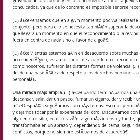
gravedad de lo ocurrido y en lo concerniente a todos aquellos
conculcados, ya que de lo contrario es imposible sentirse reco
(…) â€œPensamos que en algÃºn momento podrÃ­a realizarse al
conjunto, pero para ello se necesita tambiÃ©n superar la desco
que llegara un momento en que el reconocimiento o la reivind
fuera en contra de nada sino a favor de algoâ€.
(…) â€œMientras estamos aÃºn en desacuerdo sobre muchas c
tico e ideolÃ³gico, estamos todos de acuerdo en el reconocimi
como nosotros, sufrieron las distintas formas de violencia. (…
desde una base Ã©tica de respeto a los derechos humanos, a la
personalâ€.
Una mirada mÃ¡s amplia
. (…) â€œCuando terminÃ¡bamos una s
descansar, salir, dar un paseo, fumar un cigarro, dar y recibir u
â€œDespuÃ©s seguÃ­amos con mÃ¡s temas. Eso nos permitiÃ³
y dejarnos tocar por la experiencia del otro. DiscutÃ­amos con 
algo en otro sitio, en el corazÃ³n, algo mÃ¡s intenso y fuerte, 
transformaba en un abrazo y, dependiendo del tema, seguir di
conflictos, porque no siempre estÃ¡bamos de acuerdoâ€.