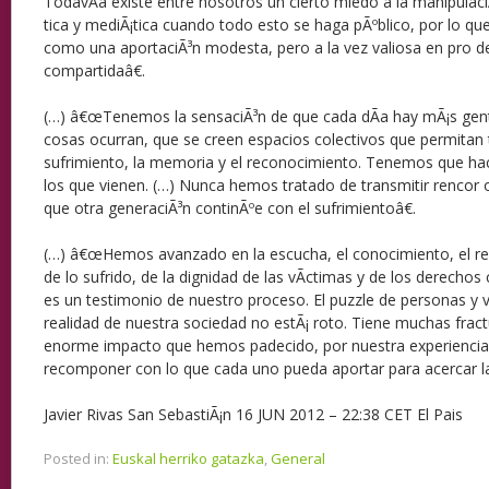
TodavÃ­a existe entre nosotros un cierto miedo a la manipulaciÃ³
tica y mediÃ¡tica cuando todo esto se haga pÃºblico, por lo qu
como una aportaciÃ³n modesta, pero a la vez valiosa en pro d
compartidaâ€.
(…) â€œTenemos la sensaciÃ³n de que cada dÃ­a hay mÃ¡s gent
cosas ocurran, que se creen espacios colectivos que permitan 
sufrimiento, la memoria y el reconocimiento. Tenemos que h
los que vienen. (…) Nunca hemos tratado de transmitir renco
que otra generaciÃ³n continÃºe con el sufrimientoâ€.
(…) â€œHemos avanzado en la escucha, el conocimiento, el re
de lo sufrido, de la dignidad de las vÃ­ctimas y de los derechos
es un testimonio de nuestro proceso. El puzzle de personas y v
realidad de nuestra sociedad no estÃ¡ roto. Tiene muchas fract
enorme impacto que hemos padecido, por nuestra experiencia
recomponer con lo que cada uno pueda aportar para acercar la
Javier Rivas San SebastiÃ¡n 16 JUN 2012 – 22:38 CET El Pais
Posted in:
Euskal herriko gatazka
,
General