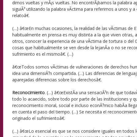
dimos vueltas y mÃ¡s vueltas. No encontrÃ¡bamos la palabra a
siguiÃ³ utilizando la palabra vÃ­ctima para referirnos a unos y 
relatoâ€.
(…) â€œEn muchas ocasiones, la realidad de las vÃ­ctimas de 
habitualmente en prensa es muy distinta a la que viven otras,
otros, conocer la experiencia de una vÃ­ctima de tortura o del G
cosas que habitualmente se ven desde la lejanÃ­a o no se recono
sufrimiento es el mismoâ€. (…)
â€œTodos somos vÃ­ctimas de vulneraciones de derechos hu
idea una dimensiÃ³n compartida. (…) Las diferencias de lenguaj
aparejadas diferencias sobre los derechosâ€.
Reconocimiento
. (…) â€œExistÃ­a una sensaciÃ³n de que todav
todo lo acaecido, sobre todo por parte de las instituciones y q
reconocimiento moral, social e incluso econÃ³mico habÃ­a lleg
en cuenta el paso del tiempo. (…) Se necesita el reconocimien
originado el sufrimientoâ€.
(…) â€œLo esencial es que se nos considere iguales en todos l