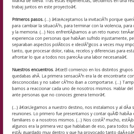
MarÃ­a de Meva. Tras estas experiencias, decidimos en una reu
trabaj juntos en este proyectoâ€.
Primeros pasos.
(…) â€œAceptamos la invitaciÃ³n porque querÃ
para cambiar la situaciÃ³n, para terminar con la violencia, para 
y la memoria. (…) Nos enfrentÃ¡bamos a un reto nuevo: tenÃ­
experiencia con personas que habÃ­an sufrido injustamente, pe
separaban aspectos polÃ­ticos e ideolÃ³gicos a veces muy imp
tanto, que procesar dolor, rabia, recelos y diferencias para est
afrontar lo que a todos nos parecÃ­a una labor necesariaâ€.
Nuestros encuentros
. â€œEl comienzo en los distintos grupos 
quedabas ahÃ­. La primera sensaciÃ³n era la de encontrarte c
desconocidas y no saber cÃ³mo iban a comportarse. (…) Tam
bamos a reaccionar cada uno de nosotros mismos. Hablar del 
ante personas que no conoces genera temorâ€.
(…) â€œLlegamos a nuestro destino, nos instalamos y al dÃ­a
reuniones. Lo primero fue presentarnos y contar quÃ© habÃ­a 
familiares o a nosotros mismos. (…) Nos costÃ³ mucho, estÃ¡
algunos era la primera vez que hablaban de eso, para todos fue 
estÃ¡ guardado muy dentro y que ha provocado tanto daÃ±oâ€