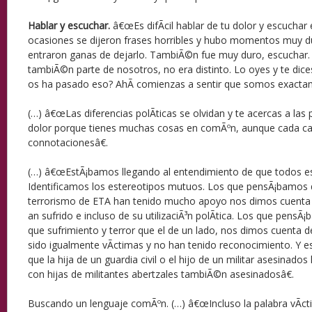
Hablar y escuchar.
â€œEs difÃ­cil hablar de tu dolor y escuchar 
ocasiones se dijeron frases horribles y hubo momentos muy d
entraron ganas de dejarlo. TambiÃ©n fue muy duro, escuchar.
tambiÃ©n parte de nosotros, no era distinto. Lo oyes y te di
os ha pasado eso? AhÃ­ comienzas a sentir que somos exactam
(…) â€œLas diferencias polÃ­ticas se olvidan y te acercas a las
dolor porque tienes muchas cosas en comÃºn, aunque cada ca
connotacionesâ€.
(…) â€œEstÃ¡bamos llegando al entendimiento de que todos e
Identificamos los estereotipos mutuos. Los que pensÃ¡bamos q
terrorismo de ETA han tenido mucho apoyo nos dimos cuenta 
an sufrido e incluso de su utilizaciÃ³n polÃ­tica. Los que pens
que sufrimiento y terror que el de un lado, nos dimos cuenta 
sido igualmente vÃ­ctimas y no han tenido reconocimiento. Y es
que la hija de un guardia civil o el hijo de un militar asesinad
con hijas de militantes abertzales tambiÃ©n asesinadosâ€.
Buscando un lenguaje comÃºn. (…) â€œIncluso la palabra vÃ­ct