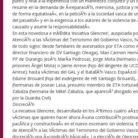
punto y final a la experiencia con un manifiesto conjunto y un 
resume en la demanda de Â«reparaciÃ³n, memoria, justicia y 
de forma equitativaÂ», en la peticiÃ³n a la sociedad vasca de un
del pasadoÂ» y en la exigencia a los autores de la violencia d
causado y asumir la responsabilidadÂ».
En esta novedosa e inÃ©dita ‘iniciativa Glencree’, auspiciada po
AtenciÃ³n a las VÃ­ctimas del Terrorismo del Gobierno Vasco, 
de todo signo: desde familiares de asesinados por ETA como A
director financiero de DV Santiago Oleaga), Mari Carmen HernÃ¡
PP de Durango JesÃºs MarÃ­a Pedrosa), Jorge Mota (hermano d
prisiones Ãngel Mota) o Jaime Arrese (hijo del dirigente de U
Arrese); hasta vÃ­ctimas del GAL y el BatallÃ³n Vasco EspaÃ±ol
Edurne Brouard (hija del exdirigente de HB Santiago Brouard),
(hermanas de Josean Lasa, presunto miembro de ETA torturad
Zabalza (hermana de Mikel Zabalza, que apareciÃ³ ahogado en 
por la Guardia Civil).
DiscreciÃ³n
La iniciativa Glencree, desarrollada en los Ãºltimos cuatro aÃ±
vÃ­ctimas que quieren hacer ahora Â«una contribuciÃ³n positiva
pacÃ­fica y constructivaÂ» en el nuevo escenario sin violencia. E
de AtenciÃ³n a las VÃ­ctimas del Terrorismo del Gobierno Vasco
discreciÃ³n una Â«condiciÃ³n bÃ¡sicaÂ». La elecciÃ³n de Glenc