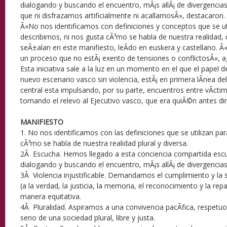
dialogando y buscando el encuentro, mÃ¡s allÃ¡ de divergencias 
que ni disfrazamos artificialmente ni acallamosÂ», destacaron.
Â«No nos identificamos con definiciones y conceptos que se ut
describirnos, ni nos gusta cÃ³mo se habla de nuestra realidad, 
seÃ±alan en este manifiesto, leÃ­do en euskera y castellano. Â«
un proceso que no estÃ¡ exento de tensiones o conflictosÂ», 
Esta iniciativa sale a la luz en un momento en el que el papel de
nuevo escenario vasco sin violencia, estÃ¡ en primera lÃ­nea del
central esta impulsando, por su parte, encuentros entre vÃ­cti
tomando el relevo al Ejecutivo vasco, que era quiÃ©n antes diri
MANIFIESTO
1. No nos identificamos con las definiciones que se utilizan par
cÃ³mo se habla de nuestra realidad plural y diversa.
2Â Escucha. Hemos llegado a esta conciencia compartida escu
dialogando y buscando el encuentro, mÃ¡s allÃ¡ de divergencias 
3Â Violencia injustificable. Demandamos el cumplimiento y la 
(a la verdad, la justicia, la memoria, el reconocimiento y la re
manera equitativa.
4Â Pluralidad. Aspiramos a una convivencia pacÃ­fica, respetuo
seno de una sociedad plural, libre y justa.