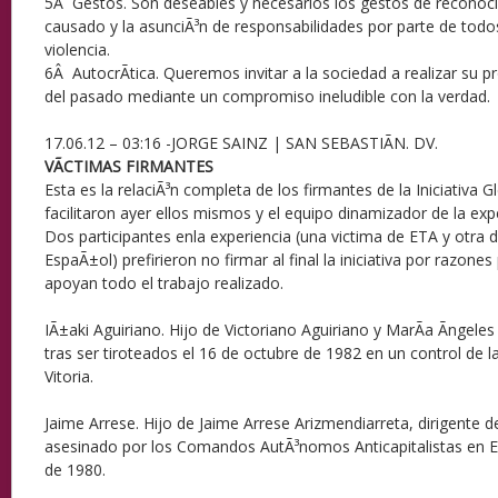
5Â Gestos. Son deseables y necesarios los gestos de reconoc
causado y la asunciÃ³n de responsabilidades por parte de todo
violencia.
6Â AutocrÃ­tica. Queremos invitar a la sociedad a realizar su pro
del pasado mediante un compromiso ineludible con la verdad.
17.06.12 – 03:16 -JORGE SAINZ | SAN SEBASTIÃN. DV.
VÃCTIMAS FIRMANTES
Esta es la relaciÃ³n completa de los firmantes de la Iniciativa G
facilitaron ayer ellos mismos y el equipo dinamizador de la exp
Dos participantes enla experiencia (una victima de ETA y otra d
EspaÃ±ol) prefirieron no firmar al final la iniciativa por razon
apoyan todo el trabajo realizado.
IÃ±aki Aguiriano. Hijo de Victoriano Aguiriano y MarÃ­a Ãngele
tras ser tiroteados el 16 de octubre de 1982 en un control de l
Vitoria.
Jaime Arrese. Hijo de Jaime Arrese Arizmendiarreta, dirigente 
asesinado por los Comandos AutÃ³nomos Anticapitalistas en El
de 1980.