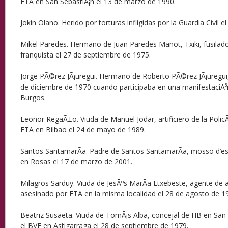
ETA en San SebastiÃ¡n el 13 de marzo de 1990.
Jokin Olano. Herido por torturas infligidas por la Guardia Civil el
Mikel Paredes. Hermano de Juan Paredes Manot, Txiki, fusilad
franquista el 27 de septiembre de 1975.
Jorge PÃ©rez JÃ¡uregui. Hermano de Roberto PÃ©rez JÃ¡uregui,
de diciembre de 1970 cuando participaba en una manifestaciÃ³
Burgos.
Leonor RegaÃ±o. Viuda de Manuel Jodar, artificiero de la Polic
ETA en Bilbao el 24 de mayo de 1989.
Santos SantamarÃ­a. Padre de Santos SantamarÃ­a, mosso d’e
en Rosas el 17 de marzo de 2001.
Milagros Sarduy. Viuda de JesÃºs MarÃ­a Etxebeste, agente de 
asesinado por ETA en la misma localidad el 28 de agosto de 1
Beatriz Susaeta. Viuda de TomÃ¡s Alba, concejal de HB en San 
el BVE en Astigarraga el 28 de septiembre de 1979.