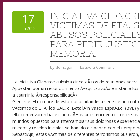
INICIATIVA GLENCRE
17
VICTIMAS DE ETA, G
Jun 2012
ABUSOS POLICIALE
PARA PEDIR JUSTICI
MEMORIA.
by
demagun
⋅
Leave a Comment
La iniciativa Glencree culmina cinco aÃ±os de reuniones secret
Apuestan por un reconocimiento Â«equitativoÂ» e instan a los
a asumir la Â«responsabilidadÂ»
Glencree. El nombre de esta ciudad irlandesa sede de un centr
vÃ­ctimas de ETA, los GAL, el BatallÃ³n Vasco EspaÃ±ol (BVE) y 
ella comenzaron hace cinco aÃ±os unos encuentros discretos 
mundos opuestos para intercambiar sus dolorosas experiencias
miedos y recelos iniciales se han ido disipando con el tiempo 
SebastiÃ¡n, estas vÃ­ctimas de diferentes terrorismos pusiero