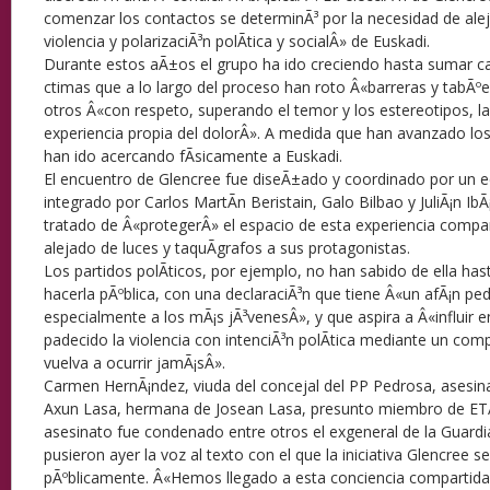
comenzar los contactos se determinÃ³ por la necesidad de alej
violencia y polarizaciÃ³n polÃ­tica y socialÂ» de Euskadi.
Durante estos aÃ±os el grupo ha ido creciendo hasta sumar cas
ctimas que a lo largo del proceso han roto Â«barreras y tabÃº
otros Â«con respeto, superando el temor y los estereotipos, la 
experiencia propia del dolorÂ». A medida que han avanzado l
han ido acercando fÃ­sicamente a Euskadi.
El encuentro de Glencree fue diseÃ±ado y coordinado por un 
integrado por Carlos MartÃ­n Beristain, Galo Bilbao y JuliÃ¡n 
tratado de Â«protegerÂ» el espacio de esta experiencia compa
alejado de luces y taquÃ­grafos a sus protagonistas.
Los partidos polÃ­ticos, por ejemplo, no han sabido de ella ha
hacerla pÃºblica, con una declaraciÃ³n que tiene Â«un afÃ¡n ped
especialmente a los mÃ¡s jÃ³venesÂ», y que aspira a Â«influir 
padecido la violencia con intenciÃ³n polÃ­tica mediante un co
vuelva a ocurrir jamÃ¡sÂ».
Carmen HernÃ¡ndez, viuda del concejal del PP Pedrosa, asesin
Axun Lasa, hermana de Josean Lasa, presunto miembro de ETA
asesinato fue condenado entre otros el exgeneral de la Guardia
pusieron ayer la voz al texto con el que la iniciativa Glencree 
pÃºblicamente. Â«Hemos llegado a esta conciencia compartida