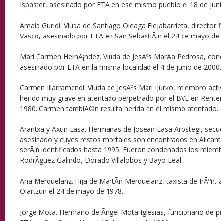
Ispaster, asesinado por ETA en ese mismo pueblo el 18 de jun
Amaia Guridi. Viuda de Santiago Oleaga Elejabarrieta, director f
Vasco, asesinado por ETA en San SebastiÃ¡n el 24 de mayo de
Mari Carmen HernÃ¡ndez. Viuda de JesÃºs MarÃ­a Pedrosa, con
asesinado por ETA en la misma localidad el 4 de junio de 2000.
Carmen Illarramendi. Viuda de JesÃºs Mari Ijurko, miembro act
herido muy grave en atentado perpetrado por el BVE en Renter
1980. Carmen tambiÃ©n resulta herida en el mismo atentado.
Arantxa y Axun Lasa. Hermanas de Josean Lasa Arostegi, secue
asesinado y cuyos restos mortales son encontrados en Alican
serÃ¡n identificados hasta 1995. Fueron condenados los miembr
RodrÃ­guez Galindo, Dorado Villalobos y Bayo Leal.
Ana Merquelanz. Hija de MartÃ­n Merquelanz, taxista de IrÃºn,
Oiartzun el 24 de mayo de 1978.
Jorge Mota. Hermano de Ãngel Mota Iglesias, funcionario de p