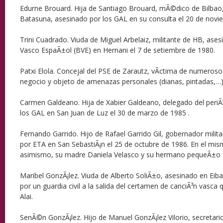
Edurne Brouard. Hija de Santiago Brouard, mÃ©dico de Bilbao, 
Batasuna, asesinado por los GAL en su consulta el 20 de novi
Trini Cuadrado. Viuda de Miguel Arbelaiz, militante de HB, ases
Vasco EspaÃ±ol (BVE) en Hernani el 7 de setiembre de 1980.
Patxi Elola. Concejal del PSE de Zarautz, vÃ­ctima de numeros
negocio y objeto de amenazas personales (dianas, pintadas,…)
Carmen Galdeano. Hija de Xabier Galdeano, delegado del periÃ
los GAL en San Juan de Luz el 30 de marzo de 1985 .
Fernando Garrido. Hijo de Rafael Garrido Gil, gobernador milit
por ETA en San SebastiÃ¡n el 25 de octubre de 1986. En el mi
asimismo, su madre Daniela Velasco y su hermano pequeÃ±o 
Maribel GonzÃ¡lez. Viuda de Alberto SoliÃ±o, asesinado en Eiba
por un guardia civil a la salida del certamen de canciÃ³n vasca 
Alai.
SenÃ©n GonzÃ¡lez. Hijo de Manuel GonzÃ¡lez Vilorio, secretar