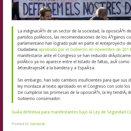
La indignaciÃ³n de un sector de la sociedad, la oposiciÃ³n de
partidos polÃ­ticos, las recomendaciones de los Ã³rganos con
parlamentario han logrado pulir en parte el Anteproyecto d
Ciudadana
aprobado por el Gobierno en noviembre de 201
manifestarse ante el Congreso se han reducido drÃ¡sticamen
polÃ­tico ya no aparece entre el listado de faltas, asÃ­ como
â€œultrajesâ€ a la bandera y a EspaÃ±a.
Sin embargo, han sido cambios insuficientes para que sus d
ley mordaza al texto aprobado en el Congreso con solo los 
De cumplirse las promesas de la oposiciÃ³n, la ley tendrÃ¡ de
Gobierno conservador.
GuÃ­a definitiva para manifestantes bajo la Ley de Seguridad 
Posted in:
General