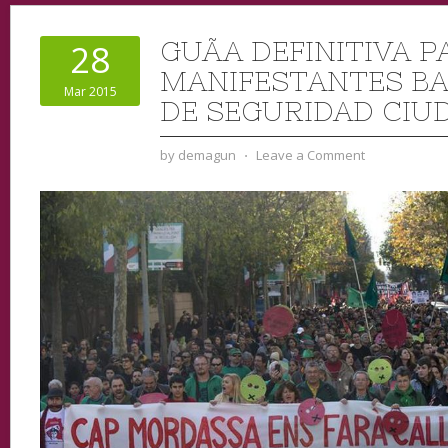
GUÃ­A DEFINITIVA P
28
MANIFESTANTES BA
Mar 2015
DE SEGURIDAD CIU
by
demagun
⋅
Leave a Comment