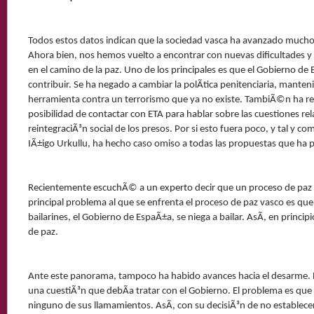
Todos estos datos indican que la sociedad vasca ha avanzado mucho h
Ahora bien, nos hemos vuelto a encontrar con nuevas dificultades y
en el camino de la paz. Uno de los principales es que el Gobierno de
contribuir. Se ha negado a cambiar la polÃ­tica penitenciaria, mante
herramienta contra un terrorismo que ya no existe. TambiÃ©n ha r
posibilidad de contactar con ETA para hablar sobre las cuestiones rela
reintegraciÃ³n social de los presos. Por si esto fuera poco, y tal y c
IÃ±igo Urkullu, ha hecho caso omiso a todas las propuestas que ha 
Recientemente escuchÃ© a un experto decir que un proceso de paz es
principal problema al que se enfrenta el proceso de paz vasco es que
bailarines, el Gobierno de EspaÃ±a, se niega a bailar. AsÃ­, en princ
de paz.
Ante este panorama, tampoco ha habido avances hacia el desarme. 
una cuestiÃ³n que debÃ­a tratar con el Gobierno. El problema es qu
ninguno de sus llamamientos. AsÃ­, con su decisiÃ³n de no establece