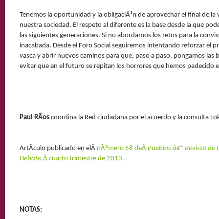
Tenemos la oportunidad y la obligaciÃ³n de aprovechar el final de la
nuestra sociedad. El respeto al diferente es la base desde la que po
las siguientes generaciones. Si no abordamos los retos para la convi
inacabada. Desde el Foro Social seguiremos intentando reforzar el 
vasca y abrir nuevos caminos para que, paso a paso, pongamos las b
evitar que en el futuro se repitan los horrores que hemos padecido e
Paul RÃ­os
coordina la Red ciudadana por el acuerdo y la consulta Lok
ArtÃ­culo publicado en elÂ
nÃºmero 58 deÂ
Pueblos â€“ Revista de 
Debate,
Â cuarto trimestre de 2013.
NOTAS: