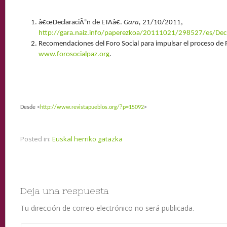
â€œDeclaraciÃ³n de ETAâ€.
Gara,
21/10/2011,
http://gara.naiz.info/paperezkoa/20111021/298527/es/Decl
Recomendaciones del Foro Social para impulsar el proceso de 
www.forosocialpaz.org
.
Desde <
http://www.revistapueblos.org/?p=15092
>
Posted in:
Euskal herriko gatazka
Deja una respuesta
Tu dirección de correo electrónico no será publicada.