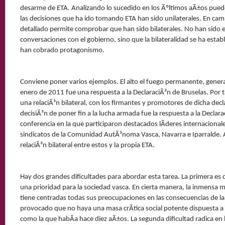
desarme de ETA. Analizando lo sucedido en los Ãºltimos aÃ±os puede
las decisiones que ha ido tomando ETA han sido unilaterales. En ca
detallado permite comprobar que han sido bilaterales. No han sido e
conversaciones con el gobierno, sino que la bilateralidad se ha estab
han cobrado protagonismo.
Conviene poner varios ejemplos. El alto el fuego permanente, genera
enero de 2011 fue una respuesta a la DeclaraciÃ³n de Bruselas. Por
una relaciÃ³n bilateral, con los firmantes y promotores de dicha decl
decisiÃ³n de poner fin a la lucha armada fue la respuesta a la Declara
conferencia en la que participaron destacados lÃ­deres internacionale
sindicatos de la Comunidad AutÃ³noma Vasca, Navarra e Iparralde. A
relaciÃ³n bilateral entre estos y la propia ETA.
Hay dos grandes dificultades para abordar esta tarea. La primera es 
una prioridad para la sociedad vasca. En cierta manera, la inmensa 
tiene centradas todas sus preocupaciones en las consecuencias de la 
provocado que no haya una masa crÃ­tica social potente dispuesta a m
como la que habÃ­a hace diez aÃ±os. La segunda dificultad radica en 