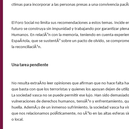
ctimas para incorporar a las personas presas a una convivencia pacÃ­
El Foro Social no limita sus recomendaciones a estos temas. Incide en
futuro se construya sin impunidad y trabajando por garantizar ple
Humanos. En relaciÃ³n con la memoria, teniendo en cuenta experienc
EspaÃ±ola, que se sustentÃ³ sobre un pacto de olvido, se compromete
la reconciliaciÃ³n.
Una tarea pendiente
No resulta extraÃ±o leer opiniones que afirman que no hace falta ha
que basta con que los terroristas y quienes los apoyan dejen de utiliz
La sociedad vasca no se puede permitir ese lujo. Han sido demasiado
vulneraciones de derechos humanos, tensiÃ³n y enfrentamiento, q
huella. AdemÃ¡s de un inmenso sufrimiento, la sociedad vasca ha vis
que nos relacionamos polÃ­ticamente, no sÃ³lo en las altas esferas s
o local.