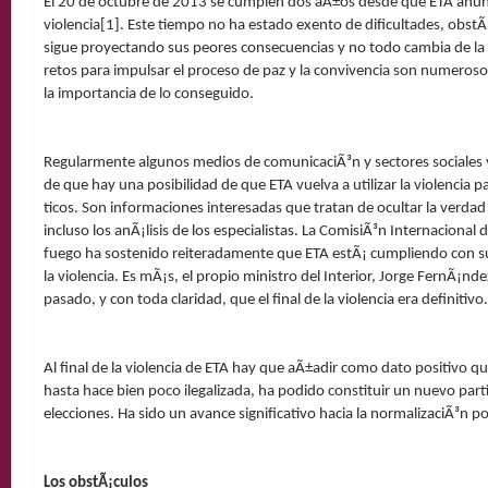
El 20 de octubre de 2013 se cumplen dos aÃ±os desde que ETA anuncia
violencia[1]. Este tiempo no ha estado exento de dificultades, obstÃ
sigue proyectando sus peores consecuencias y no todo cambia de la
retos para impulsar el proceso de paz y la convivencia son numeros
la importancia de lo conseguido.
Regularmente algunos medios de comunicaciÃ³n y sectores sociales y p
de que hay una posibilidad de que ETA vuelva a utilizar la violencia p
ticos. Son informaciones interesadas que tratan de ocultar la verdad
incluso los anÃ¡lisis de los especialistas. La ComisiÃ³n Internacional de
fuego ha sostenido reiteradamente que ETA estÃ¡ cumpliendo con su
la violencia. Es mÃ¡s, el propio ministro del Interior, Jorge FernÃ¡nd
pasado, y con toda claridad, que el final de la violencia era definitivo.
Al final de la violencia de ETA hay que aÃ±adir como dato positivo qu
hasta hace bien poco ilegalizada, ha podido constituir un nuevo parti
elecciones. Ha sido un avance significativo hacia la normalizaciÃ³n pol
Los obstÃ¡culos