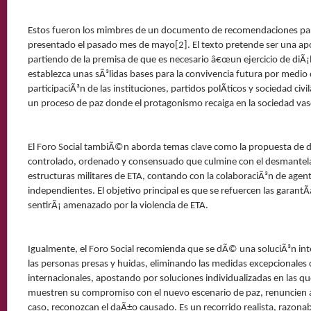
Estos fueron los mimbres de un documento de recomendaciones para
presentado el pasado mes de mayo[2]. El texto pretende ser una apo
partiendo de la premisa de que es necesario â€œun ejercicio de diÃ¡l
establezca unas sÃ³lidas bases para la convivencia futura por medio 
participaciÃ³n de las instituciones, partidos polÃ­ticos y sociedad civi
un proceso de paz donde el protagonismo recaiga en la sociedad vas
El Foro Social tambiÃ©n aborda temas clave como la propuesta de 
controlado, ordenado y consensuado que culmine con el desmantel
estructuras militares de ETA, contando con la colaboraciÃ³n de agent
independientes. El objetivo principal es que se refuercen las garant
sentirÃ¡ amenazado por la violencia de ETA.
Igualmente, el Foro Social recomienda que se dÃ© una soluciÃ³n integ
las personas presas y huidas, eliminando las medidas excepcionales 
internacionales, apostando por soluciones individualizadas en las qu
muestren su compromiso con el nuevo escenario de paz, renuncien a 
caso, reconozcan el daÃ±o causado. Es un recorrido realista, razonab