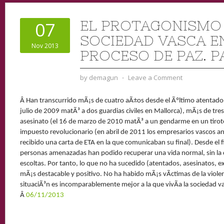
EL PROTAGONISMO 
07
SOCIEDAD VASCA E
Nov 2013
PROCESO DE PAZ. P
by
demagun
⋅
Leave a Comment
Â Han transcurrido mÃ¡s de cuatro aÃ±os desde el Ãºltimo atentado 
julio de 2009 matÃ³ a dos guardias civiles en Mallorca), mÃ¡s de tr
asesinato (el 16 de marzo de 2010 matÃ³ a un gendarme en un tirot
impuesto revolucionario (en abril de 2011 los empresarios vascos 
recibido una carta de ETA en la que comunicaban su final).
Desde el f
personas amenazadas han podido recuperar una vida normal, sin la
escoltas. Por tanto, lo que no ha sucedido (atentados, asesinatos, e
mÃ¡s destacable y positivo. No ha habido mÃ¡s vÃ­ctimas de la violen
situaciÃ³n es incomparablemente mejor a la que vivÃ­a la sociedad 
Â
06/11/2013