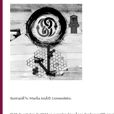
IlustraciÃ³n: MarÃ­a JosÃ© Comendeiro.