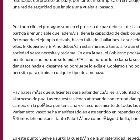
resultados del proceso de paz y, por tanto, ni se implica en el trabajo
una red de seguridad que impida una vuelta al pasado.
Por todo ello, el protagonismo en el proceso de paz debe ser de la s
partida irrenunciable que, ademÃ¡s, tiene la capacidad de desbloquea
Retomando el ejemplo del vals, hacen falta dos bailarines. La socied
ellos. El Gobierno y ETA no deberÃ­an estar mirando tanto a lo que el 
sociedad vasca necesita y reclama. En esta lÃ­nea, el Gobierno podrÃ­a
penitenciaria no porque se lo pida ETA, sino porque lo reclama la so
dar pasos hacia el desarme no porque se lo exija el Gobierno sino po
necesita para eliminar cualquier tipo de amenaza.
Hay bases mÃ¡s que suficientes para entender cuÃ¡l es la voluntad d
al proceso de paz. Las encuestas vienen afirmando con rotundidad q
cambio en la polÃ­tica penitenciaria y el reconocimiento de todas la
Parlamento Vasco se ha manifestado en este sentido en repetidas oca
Ãºltimos lehendakaris, tanto Patxi LÃ³pez como IÃ±igo Urkullu, han 
En este punto vuelve a surgir la cuestiÃ³n de la unilateralidad, espec