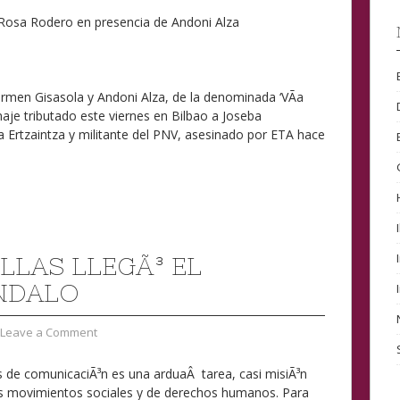
Rosa Rodero en presencia de Andoni Alza
men Gisasola y Andoni Alza, de la denominada ‘VÃ­a
aje tributado este viernes en Bilbao a Joseba
 Ertzaintza y militante del PNV, asesinado por ETA hace
ELLAS LLEGÃ³ EL
NDALO
Leave a Comment
s de comunicaciÃ³n es una arduaÂ tarea, casi misiÃ³n
os movimientos sociales y de derechos humanos. Para