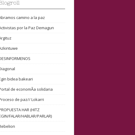
Blogroll
Abramos camino a la paz
Activistas por la Paz Demagun
Argituz
Azkintuwe
DESINFORMENOS
Diagonal
Egin bidea bakeari
Portal de economÃ­a solidaria
Proceso de paz// Lokarri
PROPUESTA HAR (HITZ
EGIN/FALAR/HABLAR/PARLAR)
Rebelion