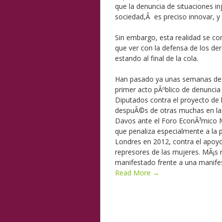
que la denuncia de situaciones inj
sociedad,Â es preciso innovar, 
Sin
embargo, esta realidad se co
que ver con la defensa de los de
estando al final de la cola.
Han pasado ya unas semanas desd
primer acto pÃºblico de denuncia
Diputados contra el proyecto de l
despuÃ©s de otras muchas en las
Davos ante el Foro EconÃ³mico M
que penaliza especialmente a la 
Londres en 2012, contra el apoyo
represores de las mujeres. MÃ¡s 
manifestado frente a una manifest
Read More →