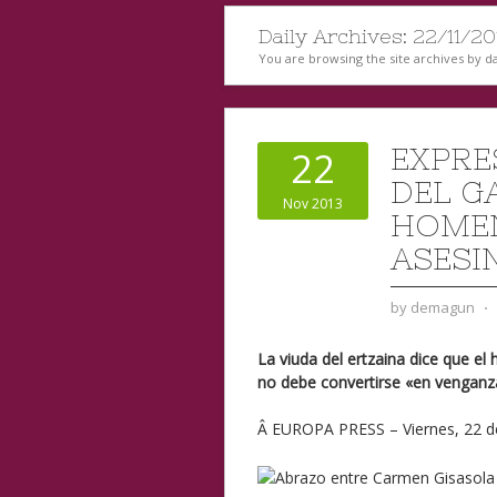
Daily Archives:
22/11/20
You are browsing the site archives by da
EXPRE
22
DEL G
Nov 2013
HOMEN
ASESI
by
demagun
⋅
La viuda del ertzaina dice que e
no debe convertirse «en venganz
Â
EUROPA PRESS
– Viernes, 22 