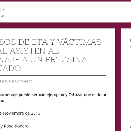
13
te.
SOS DE ETA Y VÃ­CTIMAS
AL ASISTEN AL
AJE A UN ERTZAINA
NADO
Leave a Comment
l homenaje puede ser «un ejemplo» y Ortuzar que el dolor
a»
de Noviembre de 2013