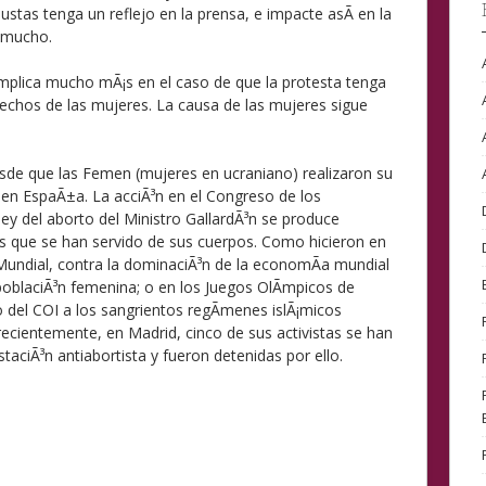
ustas tenga un reflejo en la prensa, e impacte asÃ­ en la
y mucho.
mplica mucho mÃ¡s en el caso de que la protesta tenga
rechos de las mujeres. La causa de las mujeres sigue
e que las Femen (mujeres en ucraniano) realizaron su
 en EspaÃ±a. La acciÃ³n en el Congreso de los
ey del aborto del Ministro GallardÃ³n se produce
 que se han servido de sus cuerpos. Como hicieron en
undial, contra la dominaciÃ³n de la economÃ­a mundial
poblaciÃ³n femenina; o en los Juegos OlÃ­mpicos de
 del COI a los sangrientos regÃ­menes islÃ¡micos
recientemente, en Madrid, cinco de sus activistas se han
aciÃ³n antiabortista y fueron detenidas por ello.