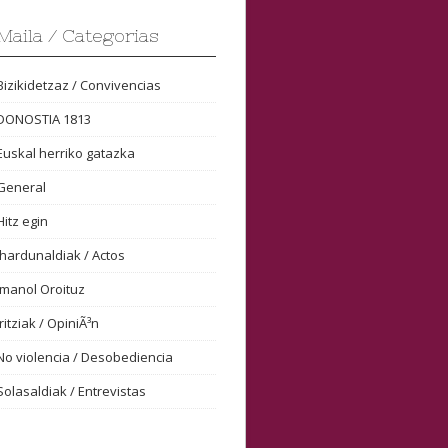
Maila / Categorias
Bizikidetzaz / Convivencias
DONOSTIA 1813
Euskal herriko gatazka
General
Hitz egin
Ihardunaldiak / Actos
Imanol Oroituz
Iritziak / OpiniÃ³n
No violencia / Desobediencia
Solasaldiak / Entrevistas