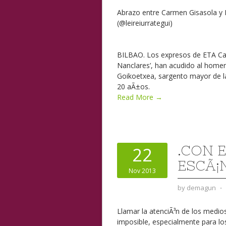
Abrazo entre Carmen Gisasola y 
(@leireiurrategui)
BILBAO. Los expresos de ETA Car
Nanclares’, han acudido al homen
Goikoetxea, sargento mayor de la
20 aÃ±os.
Read More →
.CON 
22
ESCÃ¡
Nov 2013
by
demagun
⋅
Llamar la atenciÃ³n de los medio
imposible, especialmente para l