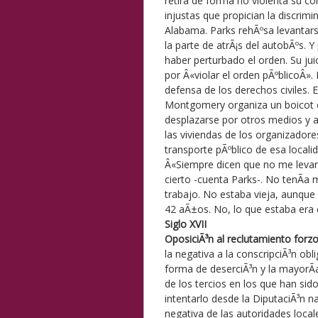
retira de forma no violenta su 
injustas que propician la discrim
Alabama. Parks rehÃºsa levantars
la parte de atrÃ¡s del autobÃºs. 
haber perturbado el orden. Su jui
por Â«violar el orden pÃºblicoÂ»
defensa de los derechos civiles. E
Montgomery organiza un boicot c
desplazarse por otros medios y a
las viviendas de los organizadores
transporte pÃºblico de esa localid
Â«Siempre dicen que no me levan
cierto -cuenta Parks-. No tenÃ­a m
trabajo. No estaba vieja, aunque
42 aÃ±os. No, lo que estaba era
Siglo XVII
OposiciÃ³n al reclutamiento forz
la negativa a la conscripciÃ³n ob
forma de deserciÃ³n y la mayorÃ­a
de los tercios en los que han sid
intentarlo desde la DiputaciÃ³n n
negativa de las autoridades local