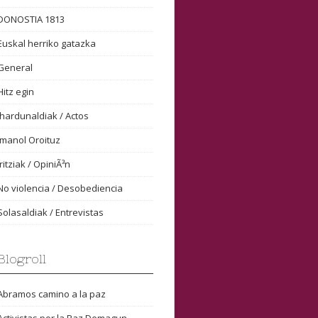
DONOSTIA 1813
Euskal herriko gatazka
General
Hitz egin
Ihardunaldiak / Actos
Imanol Oroituz
Iritziak / OpiniÃ³n
No violencia / Desobediencia
Solasaldiak / Entrevistas
Blogroll
Abramos camino a la paz