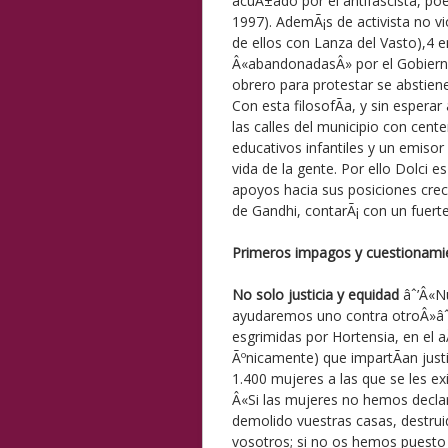
acuÃ±ado por el antifascista, poe
1997). AdemÃ¡s de activista no vio
de ellos con Lanza del Vasto),4 en
Â«abandonadasÂ» por el Gobierno d
obrero para protestar se abstien
Con esta filosofÃ­a, y sin esperar
las calles del municipio con cen
educativos infantiles y un emisor
vida de la gente. Por ello Dolci 
apoyos hacia sus posiciones crece
de Gandhi, contarÃ¡ con un fuerte
Primeros impagos y cuestionami
No solo justicia y equidad
âˆ’Â«Nu
ayudaremos uno contra otroÂ»âˆ’
esgrimidas por Hortensia, en el aÃ
Ãºnicamente) que impartÃ­an just
1.400 mujeres a las que se les exi
Â«Si las mujeres no hemos decla
demolido vuestras casas, destru
vosotros; si no os hemos puesto