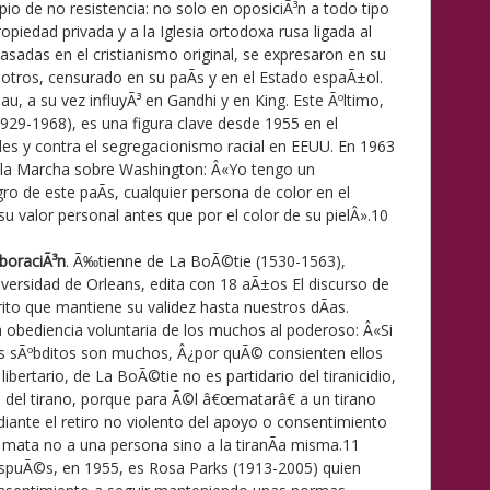
pio de no resistencia: no solo en oposiciÃ³n a todo tipo
opiedad privada y a la Iglesia ortodoxa rusa ligada al
basadas en el cristianismo original, se expresaron en su
osotros, censurado en su paÃ­s y en el Estado espaÃ±ol.
u, a su vez influyÃ³ en Gandhi y en King. Este Ãºltimo,
1929-1968), es una figura clave desde 1955 en el
les y contra el segregacionismo racial en EEUU. En 1963
 la Marcha sobre Washington: Â«Yo tengo un
o de este paÃ­s, cualquier persona de color en el
u valor personal antes que por el color de su pielÂ».10
boraciÃ³n
. Ã‰tienne de La BoÃ©tie (1530-1563),
iversidad de Orleans, edita con 18 aÃ±os El discurso de
rito que mantiene su validez hasta nuestros dÃ­as.
a obediencia voluntaria de los muchos al poderoso: Â«Si
us sÃºbditos son muchos, Â¿por quÃ© consienten ellos
libertario, de La BoÃ©tie no es partidario del tiranicidio,
a del tirano, porque para Ã©l â€œmatarâ€ a un tirano
diante el retiro no violento del apoyo o consentimiento
 mata no a una persona sino a la tiranÃ­a misma.11
uÃ©s, en 1955, es Rosa Parks (1913-2005) quien