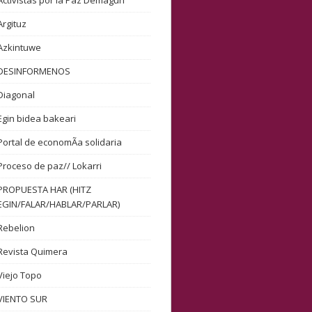
Activistas por la Paz Demagun
Argituz
Azkintuwe
DESINFORMENOS
Diagonal
Egin bidea bakeari
Portal de economÃ­a solidaria
Proceso de paz// Lokarri
PROPUESTA HAR (HITZ
EGIN/FALAR/HABLAR/PARLAR)
Rebelion
Revista Quimera
Viejo Topo
VIENTO SUR