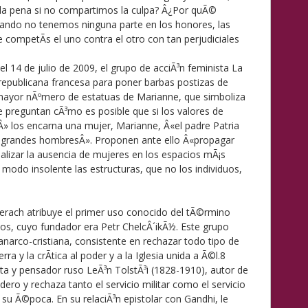
a pena si no compartimos la culpa? Â¿Por quÃ©
ando no tenemos ninguna parte en los honores, las
que competÃ­s el uno contra el otro con tan perjudiciales
 14 de julio de 2009, el grupo de acciÃ³n feminista La
epublicana francesa para poner barbas postizas de
mayor nÃºmero de estatuas de Marianne, que simboliza
e preguntan cÃ³mo es posible que si los valores de
dÂ» los encarna una mujer, Marianne, Â«el padre Patria
s grandes hombresÂ». Proponen ante ello Â«propagar
alizar la ausencia de mujeres en los espacios mÃ¡s
e modo insolente las estructuras, que no los individuos,
derach atribuye el primer uso conocido del tÃ©rmino
os, cuyo fundador era Petr ChelcÂ´ikÃ½. Este grupo
anarco-cristiana, consistente en rechazar todo tipo de
rra y la crÃ­tica al poder y a la Iglesia unida a Ã©l.8
sta y pensador ruso LeÃ³n TolstÃ³i (1828-1910), autor de
ero y rechaza tanto el servicio militar como el servicio
e su Ã©poca. En su relaciÃ³n epistolar con Gandhi, le