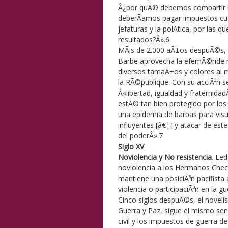
Â¿por quÃ© debemos compartir l
deberÃ­amos pagar impuestos cu
jefaturas y la polÃ­tica, por las 
resultados?Â».6
MÃ¡s de 2.000 aÃ±os despuÃ©s, el
Barbe aprovecha la efemÃ©ride r
diversos tamaÃ±os y colores al 
la RÃ©publique. Con su acciÃ³n s
Â«libertad, igualdad y fraternida
estÃ© tan bien protegido por lo
una epidemia de barbas para visu
influyentes [â€¦] y atacar de est
del poderÂ».7
Siglo XV
Noviolencia y No resistencia
. Le
noviolencia a los Hermanos Chec
mantiene una posiciÃ³n pacifista 
violencia o participaciÃ³n en la gue
Cinco siglos despuÃ©s, el noveli
Guerra y Paz, sigue el mismo send
civil y los impuestos de guerra d