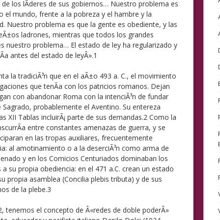
de los lÃ­deres de sus gobiernos… Nuestro problema es
o el mundo, frente a la pobreza y el hambre y la
dad. Nuestro problema es que la gente es obediente, y las
ueÃ±os ladrones, mientras que todos los grandes
 es nuestro problema… El estado de ley ha regularizado y
tÃ­a antes del estado de leyÂ».1
nta la tradiciÃ³n que en el aÃ±o 493 a. C., el movimiento
igaciones que tenÃ­a con los patricios romanos. Dejan
gan con abandonar Roma con la intenciÃ³n de fundar
e Sagrado, probablemente el Aventino. Su entereza
 las XII Tablas incluirÃ¡ parte de sus demandas.2 Como la
anscurrÃ­a entre constantes amenazas de guerra, y se
ciparan en las tropas auxiliares, frecuentemente
cia: al amotinamiento o a la deserciÃ³n como arma de
 Senado y en los Comicios Centuriados dominaban los
s a su propia obediencia: en el 471 a.C. crean un estado
 su propia asamblea (Concilia plebis tributa) y de sus
nos de la plebe.3
2, tenemos el concepto de Â«redes de doble poderÂ»