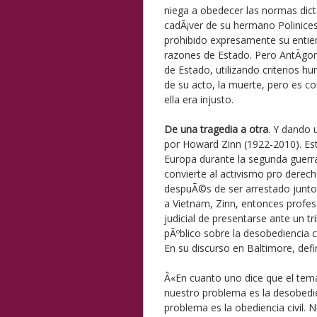
niega a obedecer las normas dicta
cadÃ¡ver de su hermano Polinices,
prohibido expresamente su entier
razones de Estado. Pero AntÃ­gon
de Estado, utilizando criterios h
de su acto, la muerte, pero es c
ella era injusto.
De una tragedia a otra
. Y dando 
por Howard Zinn (1922-2010). Es
Europa durante la segunda guerra 
convierte al activismo pro derec
despuÃ©s de ser arrestado junto 
a Vietnam, Zinn, entonces profes
judicial de presentarse ante un tr
pÃºblico sobre la desobediencia ci
En su discurso en Baltimore, defin
Â«En cuanto uno dice que el tema 
nuestro problema es la desobedie
problema es la obediencia civil. 