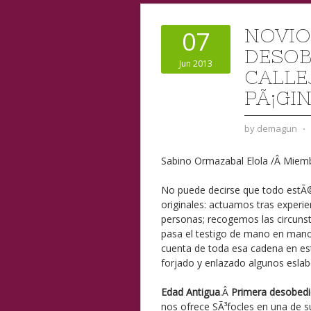
NOVIO
07
DESOBE
Jun 2013
CALLE
PÃ¡GI
by
demagun
⋅
Sabino Ormazabal Elola /Â Miem
No puede decirse que todo estÃ©
originales: actuamos tras experie
personas; recogemos las circun
pasa el testigo de mano en mano,
cuenta de toda esa cadena en es
forjado y enlazado algunos eslabo
Edad Antigua
.Â
Primera desobedi
nos ofrece SÃ³focles en una de su