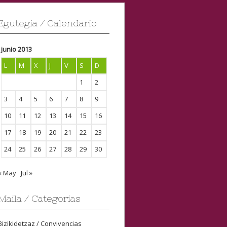
Egutegia / Calendario
junio 2013
L
M
X
J
V
S
D
1
2
3
4
5
6
7
8
9
10
11
12
13
14
15
16
17
18
19
20
21
22
23
24
25
26
27
28
29
30
« May
Jul »
Maila / Categorias
Bizikidetzaz / Convivencias