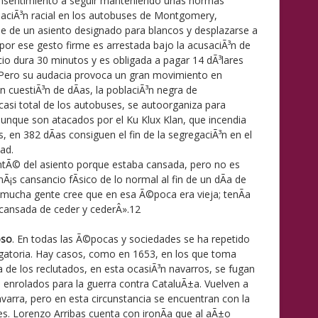
consentimiento a seguir manteniendo unas normas
inaciÃ³n racial en los autobuses de Montgomery,
e de un asiento designado para blancos y desplazarse a
Y por ese gesto firme es arrestada bajo la acusaciÃ³n de
cio dura 30 minutos y es obligada a pagar 14 dÃ³lares
. Pero su audacia provoca un gran movimiento en
n cuestiÃ³n de dÃ­as, la poblaciÃ³n negra de
asi total de los autobuses, se autoorganiza para
unque son atacados por el Ku Klux Klan, que incendia
, en 382 dÃ­as consiguen el fin de la segregaciÃ³n en el
ad.
tÃ© del asiento porque estaba cansada, pero no es
Ã¡s cansancio fÃ­sico de lo normal al fin de un dÃ­a de
 mucha gente cree que en esa Ã©poca era vieja; tenÃ­a
 cansada de ceder y cederÂ».12
oso
. En todas las Ã©pocas y sociedades se ha repetido
ligatoria. Hay casos, como en 1653, en los que toma
 de los reclutados, en esta ocasiÃ³n navarros, se fugan
o enrolados para la guerra contra CataluÃ±a. Vuelven a
avarra, pero en esta circunstancia se encuentran con la
es. Lorenzo Arribas cuenta con ironÃ­a que al aÃ±o