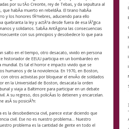
das por su tÃ­o Creonte, rey de Tebas, y da sepultura al
 que habÃ­a muerto en rebeldÃ­a. El tirano habÃ­a
ro y los honores fÃºnebres, aduciendo para ello
a quebranta la ley y actÃºa desde fuera de esa lÃ³gica
umanos y solidarios. SabÃ­a AntÃ­gona las consecuencias
onsecuente con sus principios y desobedece lo que para
un salto en el tiempo, otro desacato, vivido en persona
te historiador de EEUU participa en un bombardeo en
mundial. Es tal el horror e impacto vivido que se
hos humanos y de la noviolencia. En 1970, en Boston,
con otros activistas por bloquear el envÃ­o de soldados
or en la Universidad de Boston, desacata la orden
ibunal y viaja a Baltimore para participar en un debate
vil. A su regreso, dos policÃ­as lo detienen y encarcelan.
e asÃ­ su posiciÃ³n:
es la desobediencia civil, parece estar diciendo que
ncia civil. Ese no es nuestro problema… Nuestro
Nuestro problema es la cantidad de gente en todo el