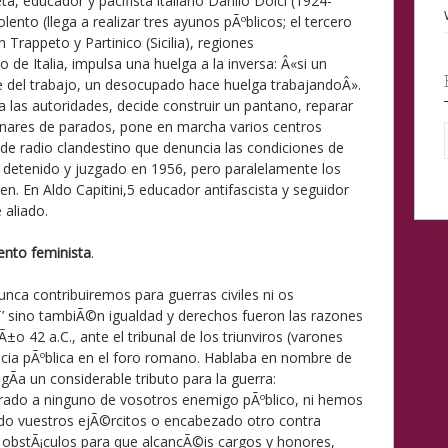
ta, educador y pacifista italiano Danilo Dolci (1924-
lento (llega a realizar tres ayunos pÃºblicos; el tercero
 Trappeto y Partinico (Sicilia), regiones
e Italia, impulsa una huelga a la inversa: Â«si un
e del trabajo, un desocupado hace huelga trabajandoÂ».
 a las autoridades, decide construir un pantano, reparar
tenares de parados, pone en marcha varios centros
 de radio clandestino que denuncia las condiciones de
es detenido y juzgado en 1956, pero paralelamente los
n. En Aldo Capitini,5 educador antifascista y seguidor
 aliado.
ento feminista
.
nca contribuiremos para guerras civiles ni os
 sino tambiÃ©n igualdad y derechos fueron las razones
±o 42 a.C., ante el tribunal de los triunviros (varones
icia pÃºblica en el foro romano. Hablaba en nombre de
gÃ­a un considerable tributo para la guerra:
rado a ninguno de vosotros enemigo pÃºblico, ni hemos
ido vuestros ejÃ©rcitos o encabezado otro contra
 obstÃ¡culos para que alcancÃ©is cargos y honores,