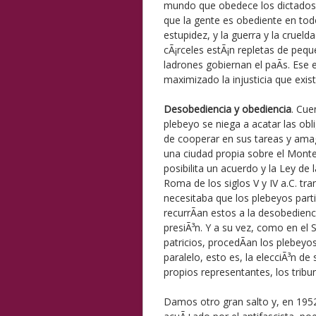
mundo que obedece los dictados 
que la gente es obediente en tod
estupidez, y la guerra y la cruel
cÃ¡rceles estÃ¡n repletas de peq
ladrones gobiernan el paÃ­s. Ese
maximizado la injusticia que exis
Desobediencia y obediencia
. Cue
plebeyo se niega a acatar las obl
de cooperar en sus tareas y ama
una ciudad propia sobre el Mont
posibilita un acuerdo y la Ley de
Roma de los siglos V y IV a.C. tr
necesitaba que los plebeyos parti
recurrÃ­an estos a la desobedien
presiÃ³n. Y a su vez, como en el
patricios, procedÃ­an los plebeyo
paralelo, esto es, la elecciÃ³n de
propios representantes, los tribu
Damos otro gran salto y, en 195