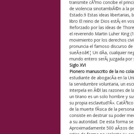
transmite cÃ³mo concibe el princi
de violencia sinotambiÃ©n a la pr
Estado.9 Estas ideas libertarias, 
libro El reino de Dios estÃ¡ en v
Reforzado por las ideas de Thorea
el reverendo Martin Luher King (
movimiento por los derechos civi
pronuncia el famoso discurso de
sueÃ±oâ€¦ Un dÃ­a, cualquier negr
mundo entero serÃ¡ juzgada por s
Siglo XVI
Pionero manuscrito de la no cola
estudiante de abogacÃ­a en la Un
la servidumbre voluntaria, un esc
Interpela en Ã©l las razones de l
un tirano es un solo hombre y s
su propia esclavitud?Â». CatÃ³lico 
de la muerte fÃ­sica de la person
consiste en destruir su poder me
a su autoridad. De esta forma se
Aproximadamente 500 aÃ±os desp