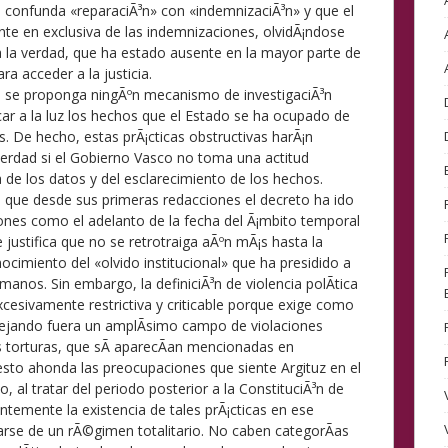
confunda «reparaciÃ³n» con «indemnizaciÃ³n» y que el
te en exclusiva de las indemnizaciones, olvidÃ¡ndose
 a la verdad, que ha estado ausente en la mayor parte de
ra acceder a la justicia.
 se proponga ningÃºn mecanismo de investigaciÃ³n
car a la luz los hechos que el Estado se ha ocupado de
. De hecho, estas prÃ¡cticas obstructivas harÃ¡n
verdad si el Gobierno Vasco no toma una actitud
 de los datos y del esclarecimiento de los hechos.
 que desde sus primeras redacciones el decreto ha ido
ones como el adelanto de la fecha del Ã¡mbito temporal
justifica que no se retrotraiga aÃºn mÃ¡s hasta la
nocimiento del «olvido institucional» que ha presidido a
anos. Sin embargo, la definiciÃ³n de violencia polÃ­tica
xcesivamente restrictiva y criticable porque exige como
ejando fuera un amplÃ­simo campo de violaciones
s torturas, que sÃ­ aparecÃ­an mencionadas en
 esto ahonda las preocupaciones que siente Argituz en el
, al tratar del periodo posterior a la ConstituciÃ³n de
temente la existencia de tales prÃ¡cticas en ese
rse de un rÃ©gimen totalitario. No caben categorÃ­as