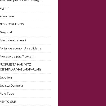
Activistas por la Paz Demagun
Argituz
Azkintuwe
DESINFORMENOS
Diagonal
Egin bidea bakeari
Portal de economÃ­a solidaria
Proceso de paz// Lokarri
PROPUESTA HAR (HITZ
EGIN/FALAR/HABLAR/PARLAR)
Rebelion
Revista Quimera
Viejo Topo
VIENTO SUR