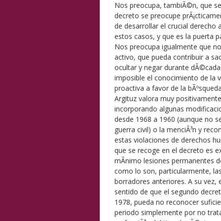
Nos preocupa, tambiÃ©n, que se 
decreto se preocupe prÃ¡cticamen
de desarrollar el crucial derecho
estos casos, y que es la puerta pa
Nos preocupa igualmente que no
activo, que pueda contribuir a sa
ocultar y negar durante dÃ©cadas
imposible el conocimiento de la 
proactiva a favor de la bÃºsqueda
Argituz valora muy positivamente
incorporando algunas modificaci
desde 1968 a 1960 (aunque no se 
guerra civil) o la menciÃ³n y reco
estas violaciones de derechos hum
que se recoge en el decreto es e
mÃ­nimo lesiones permanentes d
como lo son, particularmente, la
borradores anteriores. A su vez,
sentido de que el segundo decreto
1978, pueda no reconocer suficien
periodo simplemente por no trata