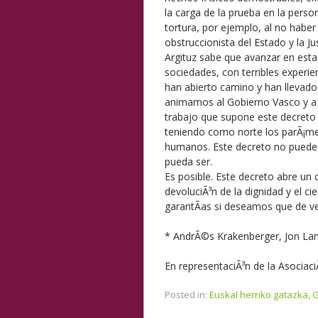
la carga de la prueba en la perso
tortura, por ejemplo, al no habe
obstruccionista del Estado y la Jus
Argituz sabe que avanzar en estas
sociedades, con terribles experi
han abierto camino y han llevado 
animamos al Gobierno Vasco y a lo
trabajo que supone este decreto
teniendo como norte los parÃ¡met
humanos. Este decreto no puede 
pueda ser.
Es posible. Este decreto abre un c
devoluciÃ³n de la dignidad y el c
garantÃ­as si deseamos que de ve
* AndrÃ©s Krakenberger, Jon La
En representaciÃ³n de la Asocia
Posted in:
Euskal herriko gatazka
,
G