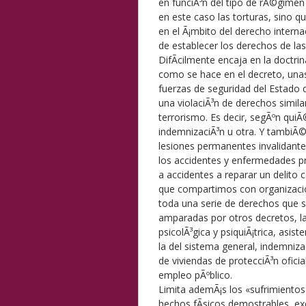
en funciÃ³n del tipo de rÃ©gimen 
en este caso las torturas, sino q
en el Ã¡mbito del derecho intern
de establecer los derechos de las
DifÃ­cilmente encaja en la doctr
como se hace en el decreto, unas
fuerzas de seguridad del Estado q
una violaciÃ³n de derechos simila
terrorismo. Es decir, segÃºn qui
indemnizaciÃ³n u otra. Y tambiÃ©
lesiones permanentes invalidant
los accidentes y enfermedades p
a accidentes a reparar un delito c
que compartimos con organizaci
toda una serie de derechos que 
amparadas por otros decretos, la
psicolÃ³gica y psiquiÃ¡trica, asis
la del sistema general, indemniz
de viviendas de protecciÃ³n oficia
empleo pÃºblico.
Limita ademÃ¡s los «sufrimientos
hechos fÃ­sicos demostrables, ex