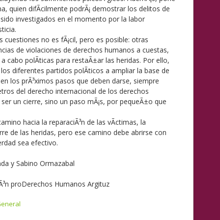
na, quien difÃ­cilmente podrÃ¡ demostrar los delitos de
r sido investigados en el momento por la labor
ticia.
 cuestiones no es fÃ¡cil, pero es posible: otras
encias de violaciones de derechos humanos a cuestas,
a cabo polÃ­ticas para restaÃ±ar las heridas. Por ello,
s diferentes partidos polÃ­ticos a ampliar la base de
 en los prÃ³ximos pasos que deben darse, siempre
ros del derecho internacional de los derechos
ser un cierre, sino un paso mÃ¡s, por pequeÃ±o que
amino hacia la reparaciÃ³n de las vÃ­ctimas, la
ierre de las heridas, pero ese camino debe abrirse con
rdad sea efectivo.
nda y Sabino Ormazabal
ciÃ³n proDerechos Humanos Argituz
eneral