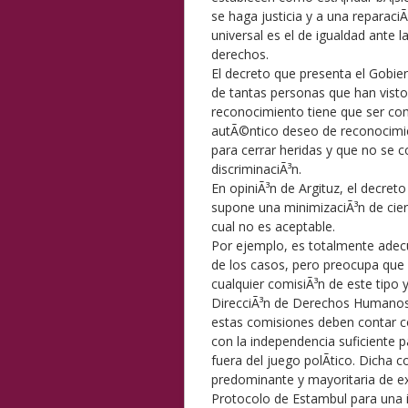
se haga justicia y a una reparaci
universal es el de igualdad ante l
derechos.
El decreto que presenta el Gobiern
de tantas personas que han vist
reconocimiento tiene que ser com
autÃ©ntico deseo de reconocimie
para cerrar heridas y que no se 
discriminaciÃ³n.
En opiniÃ³n de Argituz, el decreto
supone una minimizaciÃ³n de ciert
cual no es aceptable.
Por ejemplo, es totalmente adec
de los casos, pero preocupa que
cualquier comisiÃ³n de este tipo y
DirecciÃ³n de Derechos Humanos. 
estas comisiones deben contar c
con la independencia suficiente p
fuera del juego polÃ­tico. Dicha 
predominante y mayoritaria de e
Protocolo de Estambul para una i