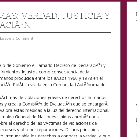
MAS: VERDAD, JUSTICIA Y
ACIÃ³N
Leave a Comment
ejo de Gobierno el llamado Decreto de DeclaraciÃ³n y
ufrimientos Injustos como consecuencia de la
manos producida entre los aÃ±os 1960 y 1978 en el
vaciÃ³n PolÃ­tica vivida en la Comunidad AutÃ³noma del
 vÃ­ctimas de violaciones graves de derechos humanos
os y crea la ComisiÃ³n de EvaluaciÃ³n que se encargarÃ¡
valora estas medidas a la luz del derecho internacional.
Asamblea General de Naciones Unidas aprobÃ³ unos
sobre el derecho de las vÃ­ctimas de violaciones de
cursos y obtener reparaciones. Dichos principios
o irrenunciable los derechos a conocer la verdad, a que