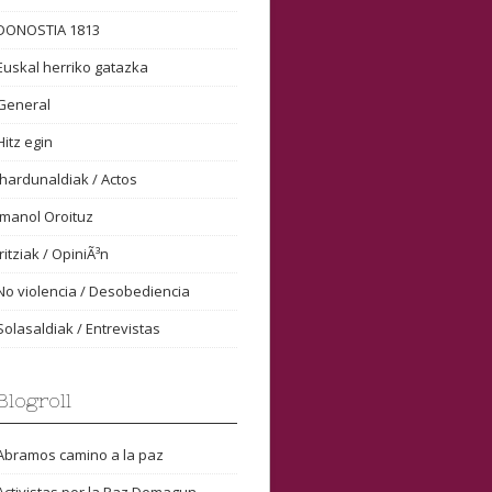
DONOSTIA 1813
Euskal herriko gatazka
General
Hitz egin
Ihardunaldiak / Actos
Imanol Oroituz
Iritziak / OpiniÃ³n
No violencia / Desobediencia
Solasaldiak / Entrevistas
Blogroll
Abramos camino a la paz