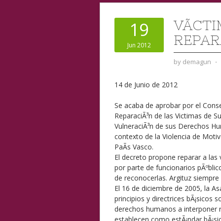
VÃ­CTI
19
REPAR
Jun 2012
by
demagun
⋅
14 de Junio de 2012
Se acaba de aprobar por el Cons
ReparaciÃ³n de las Victimas de S
VulneraciÃ³n de sus Derechos Hu
contexto de la Violencia de Moti
PaÃ­s Vasco.
El decreto propone reparar a las
por parte de funcionarios pÃºblic
de reconocerlas. Argituz siempre 
El 16 de diciembre de 2005, la 
principios y directrices bÃ¡sicos 
derechos humanos a interponer re
establecen como estÃ¡ndar bÃ¡sic