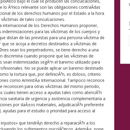
polÃ­tico bajo el cual se producen las conculcaciones,
ue lo Ãºnico relevante son las obligaciones contraÃ­das
acional de los derechos humanos por el Estado a la hora
 vÃ­ctimas de tales conculcaciones.
ina internacional de los Derechos Humanos proponer,
 indemnizaciones para las vÃ­ctimas de los cuerpos y
ue distan de las previstas para una persona vÃ­ctima de
r que se acoja a decretos destinados a vÃ­ctimas de
Ã©nes sean los perpetradores, se tiene derecho a una
n discrimina cuando propone que las vÃ­ctimas de
es sean indemnizadas segÃºn el baremo utilizado para
rofesionales. No se puede aplicar un baremo destinado
omo la tortura que, por definiciÃ³n, es doloso, criterio
ones como AmnistÃ­a Internacional. Tampoco reconoce
se reconocen para otras vÃ­ctimas del mismo periodo,
s cuales tienen acceso a ayudas tales como atenciÃ³n
tencia sanitaria de urgencia y asistencia complementaria a
aciones por daÃ±os materiales, adjudicaciÃ³n preferente
l, ayudas para el estudio o prioridad para acceso al
 injustos» que tendrÃ¡n derecho a reparaciÃ³n a los
cluyendo los sufrimientos psicolÃ³gicos. AdemÃ¡s, pone