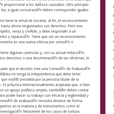
Ã³n proporcional a los daÃ±os causados. Otro principio
a ley: a igual conculcaciÃ³n deben corresponder iguales
o tiene la virtud de encarar, al fin, el reconocimiento
o hasta ahora ninguneados sus derechos. Pero ese
pleto, veraz y creÃ­ble, y debe responder a un
nto y reparaciÃ³n. Tiene que ser un reconocimiento
convierta en una nueva ofensa por omisiÃ³n o
 tiene algunas carencias y, con su actual redacciÃ³n,
os derechos o una discriminaciÃ³n de las vÃ­ctimas, lo
uado que el decreto cree una ComisiÃ³n de EvaluaciÃ³n
 Ã©sta no tenga la independencia que debe tener
 que estÃ© presidida por la persona titular de la
Es prÃ¡ctica internacionalmente aceptada que, si bien
on un apoyo polÃ­tico amplio, tambiÃ©n deben contar
ara poder hacer su trabajo con eficacia y legitimidad y
comisiÃ³n de evaluaciÃ³n necesita dotarse de forma
xpertos en la materia y de instrumentos como el
nvestigaciÃ³n fehaciente de los casos de tortura.