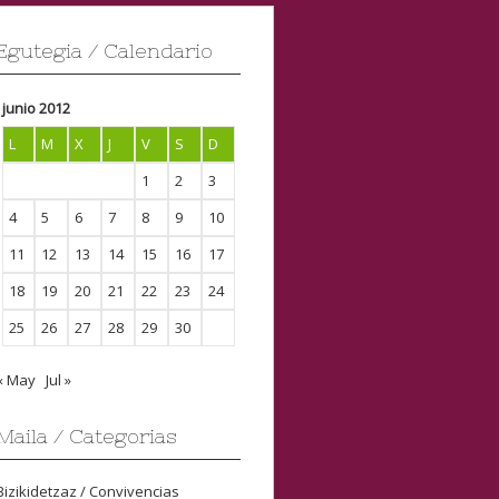
Egutegia / Calendario
junio 2012
L
M
X
J
V
S
D
1
2
3
4
5
6
7
8
9
10
11
12
13
14
15
16
17
18
19
20
21
22
23
24
25
26
27
28
29
30
« May
Jul »
Maila / Categorias
Bizikidetzaz / Convivencias