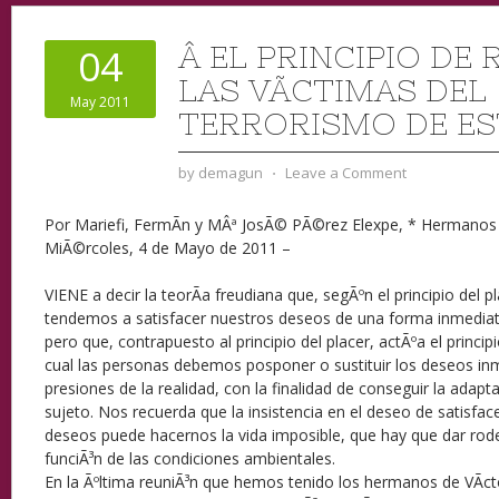
Â EL PRINCIPIO DE 
04
LAS VÃ­CTIMAS DEL
May 2011
TERRORISMO DE E
by
demagun
⋅
Leave a Comment
Por Mariefi, FermÃ­n y MÂª JosÃ© PÃ©rez Elexpe, * Hermanos 
MiÃ©rcoles, 4 de Mayo de 2011 –
VIENE a decir la teorÃ­a freudiana que, segÃºn el principio del 
tendemos a satisfacer nuestros deseos de una forma inmediata,
pero que, contrapuesto al principio del placer, actÃºa el princip
cual las personas debemos posponer o sustituir los deseos inm
presiones de la realidad, con la finalidad de conseguir la adapta
sujeto. Nos recuerda que la insistencia en el deseo de satisfa
deseos puede hacernos la vida imposible, que hay que dar rode
funciÃ³n de las condiciones ambientales.
En la Ãºltima reuniÃ³n que hemos tenido los hermanos de VÃ­c