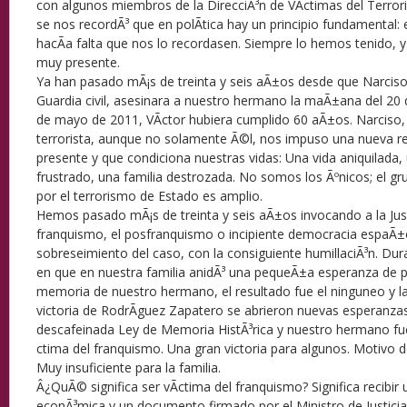
con algunos miembros de la DirecciÃ³n de VÃ­ctimas del Terro
se nos recordÃ³ que en polÃ­tica hay un principio fundamental: e
hacÃ­a falta que nos lo recordasen. Siempre lo hemos tenido, 
muy presente.
Ya han pasado mÃ¡s de treinta y seis aÃ±os desde que Narciso
Guardia civil, asesinara a nuestro hermano la maÃ±ana del 20 
de mayo de 2011, VÃ­ctor hubiera cumplido 60 aÃ±os. Narciso,
terrorista, aunque no solamente Ã©l, nos impuso una nueva r
presente y que condiciona nuestras vidas: Una vida aniquilada,
frustrado, una familia destrozada. No somos los Ãºnicos; el g
por el terrorismo de Estado es amplio.
Hemos pasado mÃ¡s de treinta y seis aÃ±os invocando a la Just
franquismo, el posfranquismo o incipiente democracia espaÃ±ol
sobreseimiento del caso, con la consiguiente humillaciÃ³n. Dur
en que en nuestra familia anidÃ³ una pequeÃ±a esperanza de po
memoria de nuestro hermano, el resultado fue el ninguneo y la 
victoria de RodrÃ­guez Zapatero se abrieron nuevas esperanzas
descafeinada Ley de Memoria HistÃ³rica y nuestro hermano f
ctima del franquismo. Una gran victoria para algunos. Motivo de
Muy insuficiente para la familia.
Â¿QuÃ© significa ser vÃ­ctima del franquismo? Significa recibir
econÃ³mica y un documento firmado por el Ministro de Justicia