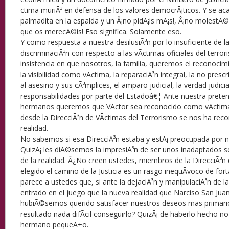
ctima muriÃ³ en defensa de los valores democrÃ¡ticos. Y se aca
palmadita en la espalda y un Â¡no pidÃ¡is mÃ¡s!, Â¡no molestÃ©
que os merecÃ©is! Eso significa. Solamente eso.
Y como respuesta a nuestra desilusiÃ³n por lo insuficiente de la 
discriminaciÃ³n con respecto a las vÃ­ctimas oficiales del terro
insistencia en que nosotros, la familia, queremos el reconocimie
la visibilidad como vÃ­ctima, la reparaciÃ³n integral, la no prescri
al asesino y sus cÃ³mplices, el amparo judicial, la verdad judicia
responsabilidades por parte del Estadoâ€¦ Ante nuestra preten
hermanos queremos que VÃ­ctor sea reconocido como vÃ­ctima
desde la DirecciÃ³n de VÃ­ctimas del Terrorismo se nos ha reco
realidad.
No sabemos si esa DirecciÃ³n estaba y estÃ¡ preocupada por n
QuizÃ¡ les diÃ©semos la impresiÃ³n de ser unos inadaptados s
de la realidad. Â¿No creen ustedes, miembros de la DirecciÃ³n 
elegido el camino de la Justicia es un rasgo inequÃ­voco de fo
parece a ustedes que, si ante la dejaciÃ³n y manipulaciÃ³n de l
entrado en el juego que la nueva realidad que Narciso San Jua
hubiÃ©semos querido satisfacer nuestros deseos mas primari
resultado nada difÃ­cil conseguirlo? QuizÃ¡ de haberlo hecho n
hermano pequeÃ±o.