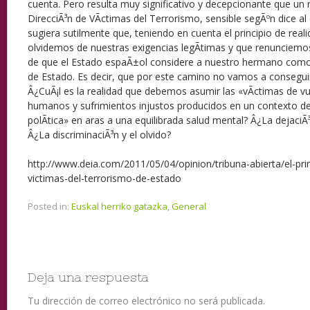
cuenta. Pero resulta muy significativo y decepcionante que un 
DirecciÃ³n de VÃ­ctimas del Terrorismo, sensible segÃºn dice al 
sugiera sutilmente que, teniendo en cuenta el principio de reali
olvidemos de nuestras exigencias legÃ­timas y que renunciemo
de que el Estado espaÃ±ol considere a nuestro hermano como 
de Estado. Es decir, que por este camino no vamos a consegui
Â¿CuÃ¡l es la realidad que debemos asumir las «vÃ­ctimas de v
humanos y sufrimientos injustos producidos en un contexto de
polÃ­tica» en aras a una equilibrada salud mental? Â¿La dejaci
Â¿La discriminaciÃ³n y el olvido?
http://www.deia.com/2011/05/04/opinion/tribuna-abierta/el-prin
victimas-del-terrorismo-de-estado
Posted in:
Euskal herriko gatazka
,
General
Deja una respuesta
Tu dirección de correo electrónico no será publicada.