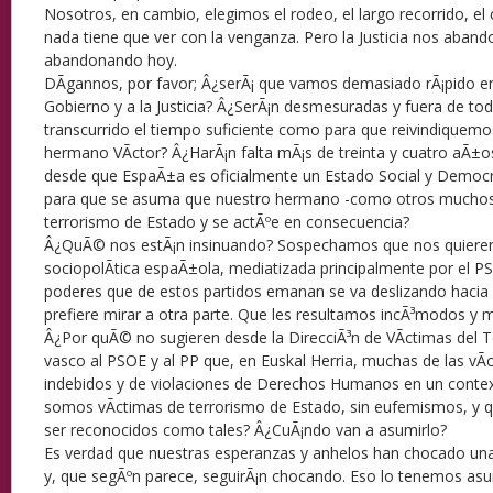
Nosotros, en cambio, elegimos el rodeo, el largo recorrido, el 
nada tiene que ver con la venganza. Pero la Justicia nos aban
abandonando hoy.
DÃ­gannos, por favor; Â¿serÃ¡ que vamos demasiado rÃ¡pido en
Gobierno y a la Justicia? Â¿SerÃ¡n desmesuradas y fuera de tod
transcurrido el tiempo suficiente como para que reivindiquem
hermano VÃ­ctor? Â¿HarÃ¡n falta mÃ¡s de treinta y cuatro aÃ±o
desde que EspaÃ±a es oficialmente un Estado Social y Democ
para que se asuma que nuestro hermano -como otros muchos-
terrorismo de Estado y se actÃºe en consecuencia?
Â¿QuÃ© nos estÃ¡n insinuando? Sospechamos que nos quieren d
sociopolÃ­tica espaÃ±ola, mediatizada principalmente por el PS
poderes que de estos partidos emanan se va deslizando hacia e
prefiere mirar a otra parte. Que les resultamos incÃ³modos y 
Â¿Por quÃ© no sugieren desde la DirecciÃ³n de VÃ­ctimas del 
vasco al PSOE y al PP que, en Euskal Herria, muchas de las vÃ­
indebidos y de violaciones de Derechos Humanos en un contexto
somos vÃ­ctimas de terrorismo de Estado, sin eufemismos, y
ser reconocidos como tales? Â¿CuÃ¡ndo van a asumirlo?
Es verdad que nuestras esperanzas y anhelos han chocado una 
y, que segÃºn parece, seguirÃ¡n chocando. Eso lo tenemos as