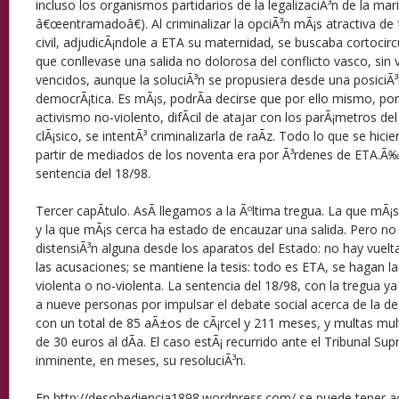
incluso los organismos partidarios de la legalizaciÃ³n de la ma
â€œentramadoâ€). Al criminalizar la opciÃ³n mÃ¡s atractiva de 
civil, adjudicÃ¡ndole a ETA su maternidad, se buscaba cortocircu
que conllevase una salida no dolorosa del conflicto vasco, sin
vencidos, aunque la soluciÃ³n se propusiera desde una posiciÃ³
democrÃ¡tica. Es mÃ¡s, podrÃ­a decirse que por ello mismo, por
activismo no-violento, difÃ­cil de atajar con los parÃ¡metros d
clÃ¡sico, se intentÃ³ criminalizarla de raÃ­z. Todo lo que se hici
partir de mediados de los noventa era por Ã³rdenes de ETA.Ã‰st
sentencia del 18/98.
Tercer capÃ­tulo. AsÃ­ llegamos a la Ãºltima tregua. La que mÃ
y la que mÃ¡s cerca ha estado de encauzar una salida. Pero no 
distensiÃ³n alguna desde los aparatos del Estado: no hay vuelta
las acusaciones; se mantiene la tesis: todo es ETA, se hagan 
violenta o no-violenta. La sentencia del 18/98, con la tregua ya
a nueve personas por impulsar el debate social acerca de la des
con un total de 85 aÃ±os de cÃ¡rcel y 211 meses, y multas mult
de 30 euros al dÃ­a. El caso estÃ¡ recurrido ante el Tribunal Su
inminente, en meses, su resoluciÃ³n.
En http://desobediencia1898.wordpress.com/ se puede tener