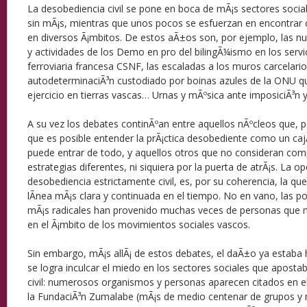
La desobediencia civil se pone en boca de mÃ¡s sectores soci
sin mÃ¡s, mientras que unos pocos se esfuerzan en encontrar
en diversos Ã¡mbitos. De estos aÃ±os son, por ejemplo, las 
y actividades de los Demo en pro del bilingÃ¼ismo en los serv
ferroviaria francesa CSNF, las escaladas a los muros carcelario
autodeterminaciÃ³n custodiado por boinas azules de la ONU qu
ejercicio en tierras vascas… Urnas y mÃºsica ante imposiciÃ³n 
A su vez los debates continÃºan entre aquellos nÃºcleos que, 
que es posible entender la prÃ¡ctica desobediente como un caj
puede entrar de todo, y aquellos otros que no consideran co
estrategias diferentes, ni siquiera por la puerta de atrÃ¡s. La o
desobediencia estrictamente civil, es, por su coherencia, la q
lÃ­nea mÃ¡s clara y continuada en el tiempo. No en vano, las 
mÃ¡s radicales han provenido muchas veces de personas que 
en el Ã¡mbito de los movimientos sociales vascos.
Sin embargo, mÃ¡s allÃ¡ de estos debates, el daÃ±o ya estaba
se logra inculcar el miedo en los sectores sociales que aposta
civil: numerosos organismos y personas aparecen citados en el 
la FundaciÃ³n Zumalabe (mÃ¡s de medio centenar de grupos y