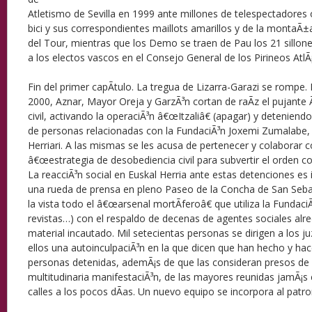
Atletismo de Sevilla en 1999 ante millones de telespectadores 
bici y sus correspondientes maillots amarillos y de la montaÃ±
del Tour, mientras que los Demo se traen de Pau los 21 sillon
a los electos vascos en el Consejo General de los Pirineos AtlÃ¡
Fin del primer capÃ­tulo. La tregua de Lizarra-Garazi se rompe.
2000, Aznar, Mayor Oreja y GarzÃ³n cortan de raÃ­z el pujante 
civil, activando la operaciÃ³n â€œItzaliâ€ (apagar) y detenien
de personas relacionadas con la FundaciÃ³n Joxemi Zumalabe,
Herriari. A las mismas se les acusa de pertenecer y colaborar
â€œestrategia de desobediencia civil para subvertir el orden con
La reacciÃ³n social en Euskal Herria ante estas detenciones e
una rueda de prensa en pleno Paseo de la Concha de San Seba
la vista todo el â€œarsenal mortÃ­feroâ€ que utiliza la FundaciÃ³
revistas…) con el respaldo de decenas de agentes sociales alr
material incautado. Mil setecientas personas se dirigen a los j
ellos una autoinculpaciÃ³n en la que dicen que han hecho y ha
personas detenidas, ademÃ¡s de que las consideran presos de 
multitudinaria manifestaciÃ³n, de las mayores reunidas jamÃ¡s 
calles a los pocos dÃ­as. Un nuevo equipo se incorpora al patro