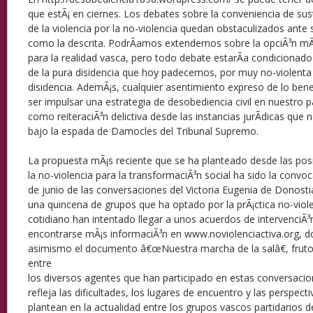
que estÃ¡ en ciernes. Los debates sobre la conveniencia de susti
de la violencia por la no-violencia quedan obstaculizados ante 
como la descrita. PodrÃ­amos extendernos sobre la opciÃ³n m
para la realidad vasca, pero todo debate estarÃ­a condicionado 
de la pura disidencia que hoy padecemos, por muy no-violenta
disidencia. AdemÃ¡s, cualquier asentimiento expreso de lo bene
ser impulsar una estrategia de desobediencia civil en nuestro p
como reiteraciÃ³n delictiva desde las instancias jurÃ­dicas que
bajo la espada de Damocles del Tribunal Supremo.
La propuesta mÃ¡s reciente que se ha planteado desde las pos
la no-violencia para la transformaciÃ³n social ha sido la convoc
de junio de las conversaciones del Victoria Eugenia de Donosti
una quincena de grupos que ha optado por la prÃ¡ctica no-viol
cotidiano han intentado llegar a unos acuerdos de intervenciÃ
encontrarse mÃ¡s informaciÃ³n en www.noviolenciactiva.org, 
asimismo el documento â€œNuestra marcha de la salâ€, fruto 
entre
los diversos agentes que han participado en estas conversaci
refleja las dificultades, los lugares de encuentro y las perspec
plantean en la actualidad entre los grupos vascos partidarios d