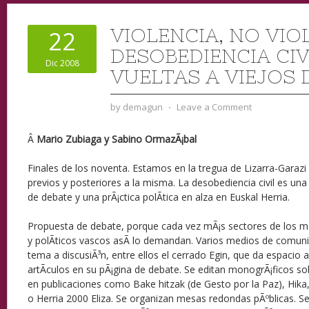
VIOLENCIA, NO VIO
22
DESOBEDIENCIA CIV
Dic 2008
VUELTAS A VIEJOS 
by
demagun
⋅
Leave a Comment
Â
Mario Zubiaga y Sabino OrmazÃ¡bal
Finales de los noventa. Estamos en la tregua de Lizarra-Garaz
previos y posteriores a la misma. La desobediencia civil es un
de debate y una prÃ¡ctica polÃ­tica en alza en Euskal Herria.
Propuesta de debate, porque cada vez mÃ¡s sectores de los m
y polÃ­ticos vascos asÃ­ lo demandan. Varios medios de comuni
tema a discusiÃ³n, entre ellos el cerrado Egin, que da espacio
artÃ­culos en su pÃ¡gina de debate. Se editan monogrÃ¡ficos so
en publicaciones como Bake hitzak (de Gesto por la Paz), Hika, 
o Herria 2000 Eliza. Se organizan mesas redondas pÃºblicas. S