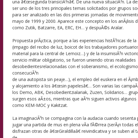
una â€œsegunda transiciÃ³nâ€. De una nueva situaciÃ³n. La des
ser uno de los tres principales temas solicitados por grupos so
para ser analizado en las dos primeras jornadas de movimiento
mayo de 1999 y 2000. Aparece este concepto en los anÃ¡lisis d
como Zutik, Batzarre, EA, ERC, EH… y despuÃ©s Aralar.
Propuesta prÃ¡ctica, porque a las experiencias histÃ³ricas de la
(impago del recibo de luz, boicot de los trabajadores portuari
material para la central de Lemoiz…) y de la insumisiÃ³n victori
servicio militar obligatorio, se fueron uniendo otras realidades
desobedientesrelacionadas con el soberanismo, el ecologismo 
consecuciÃ³n
de una autopista sin peaje…), el empleo del euskera en el Ã¡mbi
y alojamiento a los â€œsin papelesâ€… Son varias las camp
los Demo, ABK, Desobedientzialariak, Zuzen, Solidarios… gru
surgen esos aÃ±os, mientras que aÃºn siguen activos algunos g
como KEM-MOC y Kakitzat.
La imaginaciÃ³n se compagina con la audacia cuando sesenta
jugar una partida de mus en plena vÃ­a fÃ©rrea (serÃ¡n todas el
disfrazan otras de â€œGiraldillaâ€ reivindicativa y se suben al
de