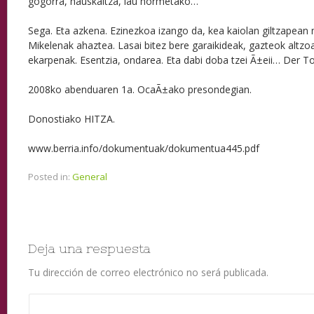
gogorra, hauskaitza, lau hormetako…
Sega. Eta azkena. Ezinezkoa izango da, kea kaiolan giltzapean
Mikelenak ahaztea. Lasai bitez bere garaikideak, gazteok altz
ekarpenak. Esentzia, ondarea. Eta dabi doba tzei Ã±eii… Der Tod
2008ko abenduaren 1a. OcaÃ±ako presondegian.
Donostiako HITZA.
www.berria.info/dokumentuak/dokumentua445.pdf
Posted in:
General
Deja una respuesta
Tu dirección de correo electrónico no será publicada.