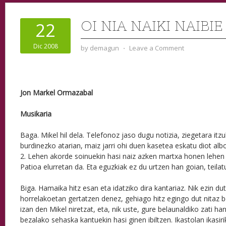
OI NIA NAIKI NAIBIE
22
Dic 2008
by
demagun
⋅
Leave a Comment
Jon Markel Ormazabal
Musikaria
Baga. Mikel hil dela. Telefonoz jaso dugu notizia, ziegetara itzu
burdinezko atarian, maiz jarri ohi duen kasetea eskatu diot alb
2. Lehen akorde soinuekin hasi naiz azken martxa honen lehen n
Patioa elurretan da. Eta eguzkiak ez du urtzen han goian, teilat
Biga. Hamaika hitz esan eta idatziko dira kantariaz. Nik ezin dut 
horrelakoetan gertatzen denez, gehiago hitz egingo dut nitaz b
izan den Mikel niretzat, eta, nik uste, gure belaunaldiko zati ha
bezalako sehaska kantuekin hasi ginen ibiltzen. Ikastolan ikasir