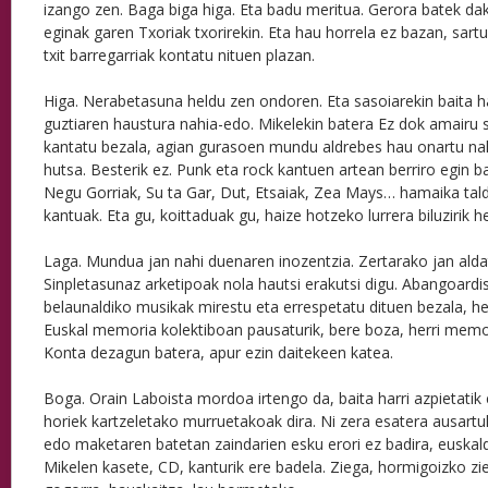
izango zen. Baga biga higa. Eta badu meritua. Gerora batek da
eginak garen Txoriak txorirekin. Eta hau horrela ez bazan, sartu
txit barregarriak kontatu nituen plazan.
Higa. Nerabetasuna heldu zen ondoren. Eta sasoiarekin baita h
guztiaren haustura nahia-edo. Mikelekin batera Ez dok amairu 
kantatu bezala, agian gurasoen mundu aldrebes hau onartu nahi
hutsa. Besterik ez. Punk eta rock kantuen artean berriro egin b
Negu Gorriak, Su ta Gar, Dut, Etsaiak, Zea Mays… hamaika tal
kantuak. Eta gu, koittaduak gu, haize hotzeko lurrera biluzirik 
Laga. Mundua jan nahi duenaren inozentzia. Zertarako jan alda
Sinpletasunaz arketipoak nola hautsi erakutsi digu. Abangoardi
belaunaldiko musikak mirestu eta errespetatu dituen bezala, her
Euskal memoria kolektiboan pausaturik, bere boza, herri memor
Konta dezagun batera, apur ezin daitekeen katea.
Boga. Orain Laboista mordoa irtengo da, baita harri azpietatik e
horiek kartzeletako murruetakoak dira. Ni zera esatera ausartu
edo maketaren batetan zaindarien esku erori ez badira, euska
Mikelen kasete, CD, kanturik ere badela. Ziega, hormigoizko zieg