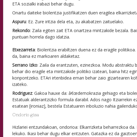
ETA sozialki irabazi behar dugu.
Onartu daiteke biolentzia justifikatzen duen eragilea elkarrizke
Aspuru
: Ez. Zure iritzia dela eta, zu akabatzen zaituelako.
Rekondo
: Zaila egiten zait ETA onartzea mintzakide bezala. Ba
puntuan horrela dago idatzia.
Etxezarreta
: Biolentzia erabiltzen duena ez da eragile politikoa
da, baina ez markoaren aldaketaz.
Serrano Izko
: Zaila da erantzuten, ezinezkoa. Modu abstraktu b
behar dio eragile eta mintzakide politiko izateari, baina hitz e
konpontzeko. ETAri irtenbidea eman behar zaio gizartearen ko
izateko.
Rodriguez
: Gakoa hauxe da: â€œdemokrazia gehiago eta biole
Estatuak alderantzizko formula darabil. Ados nago Itziarrekin 
esatean [ironiaz], bestela Estatuaren inboluzio nahia gailenduk
Ondorio gisa
Hizlariei entzundakoan, ondorioa: Elkarrizketa beharrezkoa da
lekuko. Ikasi behar dugu elkar entzuten. Gatazka ez da gaiztoe