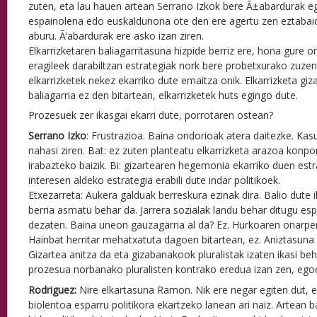
zuten, eta lau hauen artean Serrano Izkok bere Ã±abardurak eg
espainolena edo euskaldunona ote den ere agertu zen eztabai
aburu. Ã‘abardurak ere asko izan ziren.
Elkarrizketaren baliagarritasuna hizpide berriz ere, hona gure 
eragileek darabiltzan estrategiak nork bere probetxurako zuzen
elkarrizketek nekez ekarriko dute emaitza onik. Elkarrizketa gi
baliagarria ez den bitartean, elkarrizketek huts egingo dute.
Prozesuek zer ikasgai ekarri dute, porrotaren ostean?
Serrano Izko
: Frustrazioa. Baina ondorioak atera daitezke. Kas
nahasi ziren. Bat: ez zuten planteatu elkarrizketa arazoa kon
irabazteko baizik. Bi: gizartearen hegemonia ekarriko duen est
interesen aldeko estrategia erabili dute indar politikoek.
Etxezarreta: Aukera galduak berreskura ezinak dira. Balio dute 
berria asmatu behar da. Jarrera sozialak landu behar ditugu esp
dezaten. Baina uneon gauzagarria al da? Ez. Hurkoaren onarpen
Hainbat herritar mehatxatuta dagoen bitartean, ez. Aniztasuna 
Gizartea anitza da eta gizabanakook pluralistak izaten ikasi be
prozesua norbanako pluralisten kontrako eredua izan zen, egoe
Rodriguez:
Nire elkartasuna Ramon. Nik ere negar egiten dut, e
biolentoa esparru politikora ekartzeko lanean ari naiz. Artean b