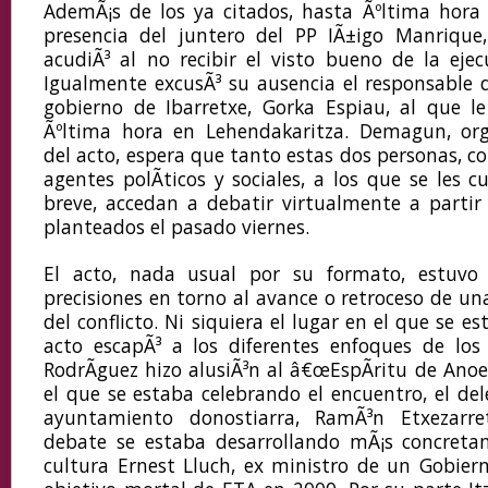
AdemÃ¡s de los ya citados, hasta Ãºltima hora 
presencia del juntero del PP IÃ±igo Manrique
acudiÃ³ al no recibir el visto bueno de la ejec
Igualmente excusÃ³ su ausencia el responsable 
gobierno de Ibarretxe, Gorka Espiau, al que l
Ãºltima hora en Lehendakaritza. Demagun, or
del acto, espera que tanto estas dos personas, 
agentes polÃ­ticos y sociales, a los que se les c
breve, accedan a debatir virtualmente a partir
planteados el pasado viernes.
El acto, nada usual por su formato, estuvo
precisiones en torno al avance o retroceso de un
del conflicto. Ni siquiera el lugar en el que se e
acto escapÃ³ a los diferentes enfoques de los c
RodrÃ­guez hizo alusiÃ³n al â€œEspÃ­ritu de Anoet
el que se estaba celebrando el encuentro, el de
ayuntamiento donostiarra, RamÃ³n Etxezarre
debate se estaba desarrollando mÃ¡s concreta
cultura Ernest Lluch, ex ministro de un Gobiern