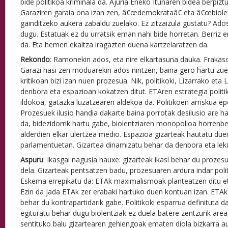
bide politikoa kriminala da. Ajuria Eneko Itunaren bidea berpiztu 
Garaziren garaia ona izan zen, â€œdemokrataâ€ eta â€œbiole
gainditzeko aukera zabaldu zuelako. Ez zitzaizula gustatu? Ados
dugu. Estatuak ez du urratsik eman nahi bide horretan. Berriz e
da. Eta hemen ekaitza iragazten duena kartzelaratzen da.
Rekondo
: Ramonekin ados, eta nire elkartasuna dauka. Frakasoe
Garazi hasi zen moduarekin ados nintzen, baina gero hartu zu
kritikoan bizi izan nuen prozesua. Nik, politikoki, Lizarrako eta
denbora eta espazioan kokatzen ditut. ETAren estrategia polit
ildokoa, gatazka luzatzearen aldekoa da. Politikoen arriskua ep
Prozesuek ilusio handia dakarte baina porrotak desilusio are 
da, bidezidorrik hartu gabe, biolentziaren monopolioa horrenbe
alderdien elkar ulertzea medio. Espazioa gizarteak hautatu due
parlamentuetan. Gizartea dinamizatu behar da denbora eta lek
Aspuru
: Ikasgai nagusia hauxe: gizarteak ikasi behar du proze
dela. Gizarteak pentsatzen badu, prozesuaren ardura indar poli
Eskema errepikatu da: ETAk maximalismoak planteatzen ditu eta
Ezin da jada ETAk zer erabaki hartuko duen kontuan izan. ETA
behar du kontrapartidarik gabe. Politikoki esparrua definituta d
egituratu behar dugu biolentziak ez duela batere zentzurik ar
sentituko balu gizartearen gehiengoak ematen diola bizkarra a