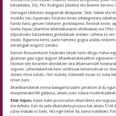
batzarkidea, EA), Fito Rodriguez (idazlea) eta Bixente Serrano I
Demagun taldearen anagramak â€œparlar, falar, hablar eta hitz
moduko hau Espainiako Estatuko beste erkidegoetara zabaltz
handiz hartu genuen taldearen gonbidapena. Besteak beste, aip
Gorka Espiau (Ibarretxe lehendakariaren aholkularia) eta PPko
(Gipuzkoako batzarkidea) gonbidatuak zirelako. Lehena ez zen et
medio. Bigarrena berriz, parte hartzeko gogoa azaldu ondoren,
estrategiak eragotzi zuelako.
Ramon Etxezarretaren hasierako hitzak hartu ditugu mahai-ingu
gizartean gaur egun dagoen â€œelkarrizketaâ€ren egoeraren n
hitzetan beti berarekin akordatzen dira â€œmarroiâ€ horietara
zegoela: Lehendakaritzak bere zerbitzuak beharrezkoak ez zitue
ziolako iritzia eskatu. Hori esanda, hizketaldi osoan ez zuela b
eman zuen.
â€œElkarrizketak tresna baliagarria izaten jarraitzen al du eg
ebazpenerako?â€ galdetuz, abiatu zuen solasa moderatzaileak
Itziar Aspuru
: Azken bake prozesuetan elkarrizketa eta negoziaz
eta definitu. Ezin da jada elkarrizketa prozesu bat abiatu ETAk 
uztea erabaki ez badu. Hitz egin behar da, baina erabilitako fo