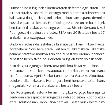
Funtsean bost lagunek elkarrizketaren defentsa egin zuten. Leh
Ã±abardurak Ã±abardura: oraingo marko demokratikoaren baita
baliagarria da gatazka gainditzeko. Laburrean: esparru demok
euskal esparruarekikoan. Fito Rodriguez ez zetorren bat subjekt
herritarrak direlako, ez oraingo estatusa. Bixente Serrano Izko
Rodriguezekin, baina bere ustez ETAk ere â€“Estatuaz besteâ€“
erabakimena oztopatzen du.
Ondoren, solasaldia eztabaida bilakatu zen. Haien hitzek hauxe 
gorabehera: Nork bere erara ulertzen du elkarrizketa. Elkarrizk
parlamentatzeko markoa zein den zehazteko orduan, denbora 
zehaztea berebizikoa da. Horietan murgildu ziren solaskideak.
Zein da gaur egungo elkarrizketa politikoa finkatzeko abiapunt
Konstituzioa, Gernikako Estatutua, Lemoizko Zentral Nuklearr
erreferenduma, Ajuria Eneko Ituna, Lizarra-Garaziko Akordio
Loiolako elkarrizketak… Horra, gure herri honetako azken ham
mugarriak. Horiek aipatu zituzten, besteak beste.
Fito Rodriguezek historia berrian murgiltzeko gogo bizia ager
denboran eta espazioan mugatzea nahiago zuten. Rodriguezek
ez du soluzioa nahi, inboluzioa baizikâ€. Beste lauek beste di