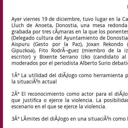
Ayer viernes 19 de diciembre, tuvo lugar en la C
Lluch de Anoeta, Donostia, una mesa redonda
grabada por tres cÃ¡maras en la que los ponente
(Delegado cultura del Ayuntamiento de Donostia p
Aispuru (Gesto por la Paz), Joxan Rekondo 
Gipuzkoa), Fito RodrÃ¬guez (miembro de la iz
escritor) y Bixente Serrano Izko (candidato a
moderados por el periodista Alberto Surio debati
1Âª La utilidad del diÃ¡logo como herramienta p
la situaciÃ³n actual
2Âª El reconocimiento como actor para el diÃ¡lo
que justifica o ejerce la violencia. La posibili
escenario en el que se ejerce la violencia.
3Âª LÃ­mites del diÃ¡logo en una situaciÃ³n como