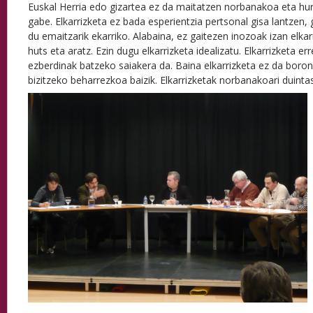
Euskal Herria edo gizartea ez da maitatzen norbanakoa eta h
gabe. Elkarrizketa ez bada esperientzia pertsonal gisa lantzen, 
du emaitzarik ekarriko. Alabaina, ez gaitezen inozoak izan elkar
huts eta aratz. Ezin dugu elkarrizketa idealizatu. Elkarrizketa err
ezberdinak batzeko saiakera da. Baina elkarrizketa ez da boro
bizitzeko beharrezkoa baizik. Elkarrizketak norbanakoari duint