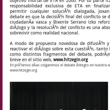
objetivo mortal de ETA en 2000. Por su parte Itz
responsabilidad exclusiva de ETA en finaliza
permitir cualquier soluciÃ³n dialogada, Joxa
debate en que la decisiÃ³n final del conflicto se 
ciudadanÃ­a vasca y Bixente Serrano Izko reforz
diÃ¡logo y la resoluciÃ³n del conflicto es una ab
sobrevivir como realidad nacional.
A modo de propuesta novedosa de difusiÃ³n y p
reactivar el diÃ¡logo sobre esta cuestiÃ³n, tanto
como distintos fragmentos del debate, podrÃ¡n
breve en el sitio web,
www.hitzegin.org
En prÃ³ximos dÃ­as colgaremos el debate Ã­ntegro en nuestra
www.hitzegin.org