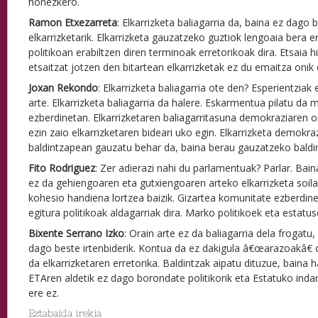
honezkero.
Ramon Etxezarreta
: Elkarrizketa baliagarria da, baina ez dago
elkarrizketarik. Elkarrizketa gauzatzeko guztiok lengoaia bera e
politikoan erabiltzen diren terminoak erretorikoak dira. Etsaia h
etsaitzat jotzen den bitartean elkarrizketak ez du emaitza onik 
Joxan Rekondo
: Elkarrizketa baliagarria ote den? Esperientziak 
arte. Elkarrizketa baliagarria da halere. Eskarmentua pilatu da 
ezberdinetan. Elkarrizketaren baliagarritasuna demokraziaren 
ezin zaio elkarrizketaren bideari uko egin. Elkarrizketa demok
baldintzapean gauzatu behar da, baina berau gauzatzeko baldi
Fito Rodriguez
: Zer adierazi nahi du parlamentuak? Parlar. Ba
ez da gehiengoaren eta gutxiengoaren arteko elkarrizketa soil
kohesio handiena lortzea baizik. Gizartea komunitate ezberdin
egitura politikoak aldagarriak dira. Marko politikoek eta estatu
Bixente Serrano Izko
: Orain arte ez da baliagarria dela frogatu,
dago beste irtenbiderik. Kontua da ez dakigula â€œarazoakâ€ 
da elkarrizketaren erretorika. Baldintzak aipatu dituzue, baina 
ETAren aldetik ez dago borondate politikorik eta Estatuko indar 
ere ez.
Eztabaida irekia