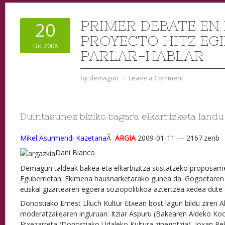
PRIMER DEBATE EN 
20
PROYECTO HITZ EG
Dic 2008
PARLAR-HABLAR
by
demagun
⋅
Leave a Comment
Duintasunez biziko bagara elkarrizketa land
Mikel Asurmendi Kazetaria
Â
ARGIA
2009-01-11
— 2167.zenb
Dani Blanco
Demagun taldeak bakea eta elkarbizitza sustatzeko proposame
Eguberrietan. Ekimena hausnarketarako gunea da. Gogoetaren 
euskal gizartearen egoera soziopolitikoa aztertzea xedea dute 
Donostiako Ernest Llluch Kultur Etxean bost lagun bildu ziren Al
moderatzailearen inguruan: Itziar Aspuru (Bakearen Aldeko K
Etxezarreta (Donostiako Udaleko Kultura zinegotzia), Joxan R