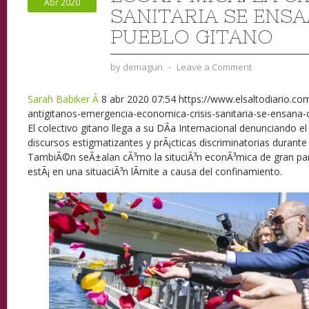
Abr 2020
SANITARIA SE ENSA
PUEBLO GITANO
by
demagun
⋅
Leave a Comment
Sarah Babiker Â
8 abr 2020 07:54 https://www.elsaltodiario.co
antigitanos-emergencia-economica-crisis-sanitaria-se-ensana-
El colectivo gitano llega a su DÃ­a Internacional denunciando e
discursos estigmatizantes y prÃ¡cticas discriminatorias durante l
TambiÃ©n seÃ±alan cÃ³mo la situciÃ³n econÃ³mica de gran part
estÃ¡ en una situaciÃ³n lÃ­mite a causa del confinamiento.