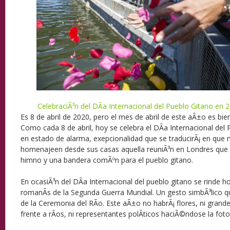
CelebraciÃ³n del DÃ­a Internacional del Pueblo Gitano en 
Es 8 de abril de 2020, pero el mes de abril de este aÃ±o es bien
Como cada 8 de abril, hoy se celebra el DÃ­a Internacional del 
en estado de alarma, exepcionalidad que se traducirÃ¡ en que 
homenajeen desde sus casas aquella reuniÃ³n en Londres que 
himno y una bandera comÃºn para el pueblo gitano.
En ocasiÃ³n del DÃ­a Internacional del pueblo gitano se rinde h
romanÃ­s de la Segunda Guerra Mundial. Un gesto simbÃ³lico qu
de la Ceremonia del RÃ­o. Este aÃ±o no habrÃ¡ flores, ni gra
frente a rÃ­os, ni representantes polÃ­ticos haciÃ©ndose la foto