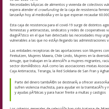
Necesidades bÃ¡sicas de alimentos y vivienda de colectivos vul
espera atender el
crowfunding
de la caja de resistencia femin
lanzarÃ¡n hoy al mediodÃ­a y en la que esperan recaudar 60.000
Esta caja de resistencia para el covid-19 surge de distintos age
feministas y antirracistas, sindicatos y redes de cooperativas v
diagnÃ³stico en el que han detectado las necesidades muy urge
vulnerables a las que no estÃ¡n llegando las administraciones v
Las entidades receptoras de las aportaciones son Mujeres con
Firekutzen, Mujeres Mawra, Chile Lindo, Mujeres en la diversi
Amuge, que trabajan en la atenciÃ³n a mujeres migrantes, racia
sector domÃ©stico. AsÃ­ como las asociaciones mixtas Asociac
Caja Antirracista, Teranga, la Red Solidaria de San Fran y Aghar
Parte del dinero tambiÃ©n se destinarÃ¡ a ofrecer asesorÃ­a
sufren violencia machista, para ayudar en la tramitaciÃ³n y
y ayudas pÃºblicas y para hacer frente a multas y castigos
Los criterios generales de selecciÃ³n han sido tratarse de â€œi