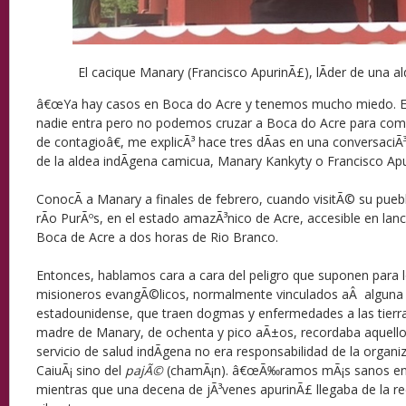
El cacique Manary (Francisco ApurinÃ£), lÃ­der de una 
â€œYa hay casos en Boca do Acre y tenemos mucho miedo. E
nadie entra pero no podemos cruzar a Boca do Acre para comp
de contagioâ€, me explicÃ³ hace tres dÃ­as en una conversaciÃ
de la aldea indÃ­gena camicua, Manary Kankyty o Francisco Ap
ConocÃ­ a Manary a finales de febrero, cuando visitÃ© su puebl
rÃ­o PurÃºs, en el estado amazÃ³nico de Acre, accesible en lan
Boca de Acre a dos horas de Rio Branco.
Entonces, hablamos cara a cara del peligro que suponen para l
misioneros evangÃ©licos, normalmente vinculados aÂ alguna
estadounidense, que traen dogmas y enfermedades a las tierra
madre de Manary, de ochenta y pico aÃ±os, recordaba aquello
servicio de salud indÃ­gena no era responsabilidad de la organ
CaiuÃ¡ sino del
pajÃ©
(chamÃ¡n). â€œÃ‰ramos mÃ¡s sanos ent
mientras que una decena de jÃ³venes apurinÃ£ llegaba de la re