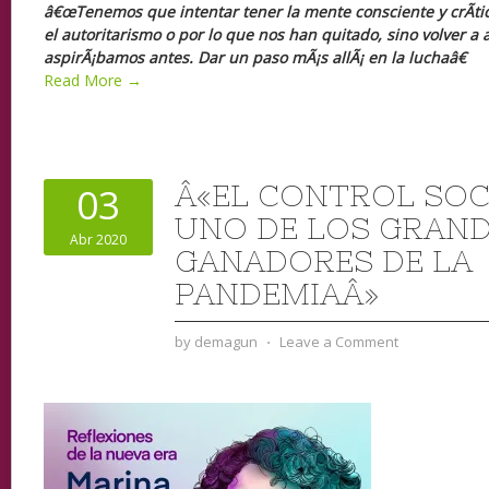
â€œTenemos que intentar tener la mente consciente y crÃ­tic
el autoritarismo o por lo que nos han quitado, sino volver a 
aspirÃ¡bamos antes. Dar un paso mÃ¡s allÃ¡ en la luchaâ€
Read More →
Â«EL CONTROL SOC
03
UNO DE LOS GRAN
Abr 2020
GANADORES DE LA
PANDEMIAÂ»
by
demagun
⋅
Leave a Comment