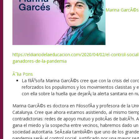
Marina GarcÃ©s. 
https://eldiariodelaeducacion.com/2020/04/02/el-control-socia
ganadores-de-la-pandemia
Ãˆlia Pons
La filÃ³sofa Marina GarcÃ©s cree que con la crisis del cor
reforzados los populismos y los movimientos clasistas y 
con ella sobre la huella que dejarÃ¡ la alerta sanitaria en 
Marina GarcÃ©s es doctora en FilosofÃ­a y profesora de la Uni
Catalunya. Cree que ahora estamos asistiendo, al mismo tiemp
contradictorias: redes de apoyo mutuo y policÃ­as de balcÃ³n. A
gana el miedo y la sospecha entre vecinos, habremos dado un
sociedad autoritaria. SeÃ±ala tambiÃ©n que uno de los grande
pandemia serÃ¡ el control social, justificado por una mayor seg