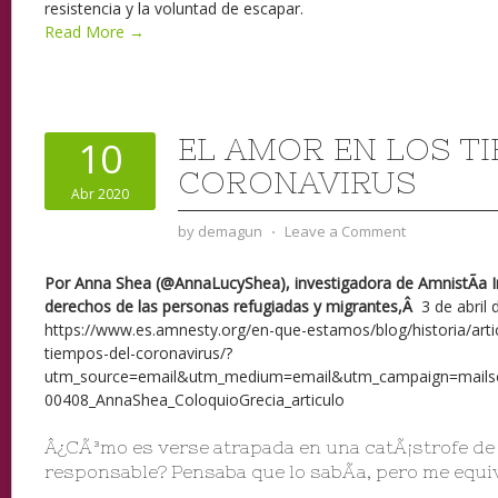
resistencia y la voluntad de escapar.
Read More →
EL AMOR EN LOS T
10
CORONAVIRUS
Abr 2020
by
demagun
⋅
Leave a Comment
Por Anna Shea (@AnnaLucyShea), investigadora de AmnistÃ­a I
derechos de las personas refugiadas y migrantes,Â
3 de abril 
https://www.es.amnesty.org/en-que-estamos/blog/historia/arti
tiempos-del-coronavirus/?
utm_source=email&utm_medium=email&utm_campaign=mails
00408_AnnaShea_ColoquioGrecia_articulo
Â¿CÃ³mo es verse atrapada en una catÃ¡strofe de 
responsable? Pensaba que lo sabÃ­a, pero me equi