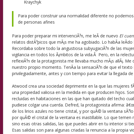
Kraychyk
Para poder construir una normalidad diferente no podemos 
de personas afines
Para poder preparar mi intervenciÃ³n, me leÃ­ de nuevo
El cuen
relatos distÃ³picos que mÃ¡s me ha agobiado. Lo habÃ­a leÃ­d
Recordaba sobre todo la angustiosa subyugaciÃ³n de las mujere
vigilancia en todos los Ã¡mbitos de la vida.Â Pero, en la relect
reflexiÃ³n de la protagonista me llevaba mucho mÃ¡s allÃ¡. M
nuestro propio momento. TenÃ­a la sensaciÃ³n de que el text
privilegiadamente, antes y con tiempo para evitar la llegada de 
Atwood crea una sociedad deprimente en la que las mujeres fÃ©
una propiedad valiosa en la medida en que producen hijos. So
recluidas en habitaciones en las que han quitado del techo cua
pudiese colgar una cuerda. Defred, la protagonista afirma: â
de los lirios azules no tiene cristal, y por quÃ© la ventana sÃ³l
por quÃ© el cristal de la ventana es inastillable. Lo que teme
sino esas otras salidas, las que puedes abrir en tu interior si 
Esas salidas son para algunas criadas la renuncia a la propia vi