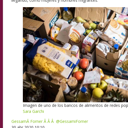
llegando, como mujeres y hombres migrantes.
Imagen de uno de los bancos de alimentos de redes pop
Sara Garchi
GessamÃ­ Forner Â Â Â @GessamiForner
30 abr 2020 10:10