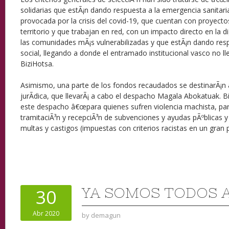
solidarias que estÃ¡n dando respuesta a la emergencia sanitari
provocada por la crisis del covid-19, que cuentan con proyecto
territorio y que trabajan en red, con un impacto directo en la di
las comunidades mÃ¡s vulnerabilizadas y que estÃ¡n dando resp
social, llegando a donde el entramado institucional vasco no ll
BiziHotsa.
Asimismo, una parte de los fondos recaudados se destinarÃ¡n 
jurÃ­dica, que llevarÃ¡ a cabo el despacho Magala Abokatuak. 
este despacho â€œpara quienes sufren violencia machista, par
tramitaciÃ³n y recepciÃ³n de subvenciones y ayudas pÃºblicas y
multas y castigos (impuestas con criterios racistas en un gran p
YA SOMOS TODOS 
30
Abr 2020
by
demagun