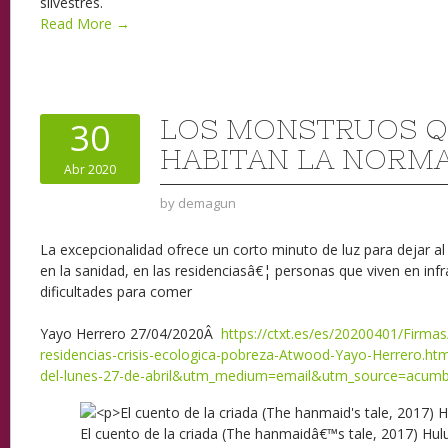
silvestres.
Read More →
LOS MONSTRUOS 
30
HABITAN LA NORM
Abr 2020
by
demagun
La excepcionalidad ofrece un corto minuto de luz para dejar al
en la sanidad, en las residenciasâ€¦ personas que viven en infr
dificultades para comer
Yayo Herrero
27/04/2020Â
https://ctxt.es/es/20200401/Firma
residencias-crisis-ecologica-pobreza-Atwood-Yayo-Herrero.h
del-lunes-27-de-abril&utm_medium=email&utm_source=acumb
El cuento de la criada (The hanmaidâ€™s tale, 2017) H