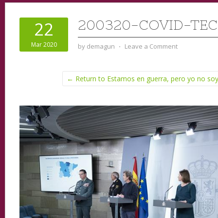
200320-COVID-TE
22
Mar 2020
by
demagun
⋅
Leave a Comment
← Return to Estamos en guerra, pero yo no soy