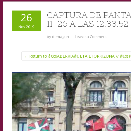
CAPTURA DE PANTA
26
11-26 A LAS 12.33.52
Nov 2019
by
demagun
⋅
Leave a Comment
← Return to â€œABERRIAâ€ ETA ETORKIZUNA // â€œ