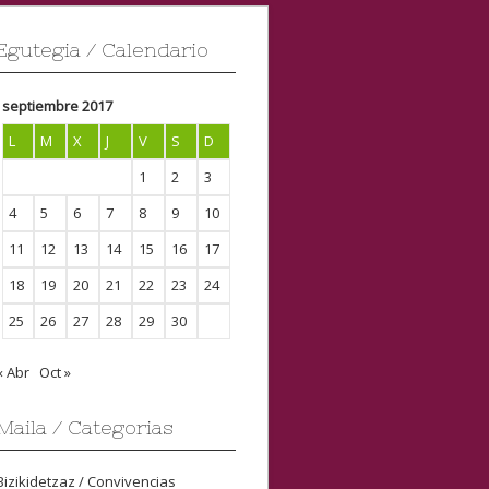
Egutegia / Calendario
septiembre 2017
L
M
X
J
V
S
D
1
2
3
4
5
6
7
8
9
10
11
12
13
14
15
16
17
18
19
20
21
22
23
24
25
26
27
28
29
30
« Abr
Oct »
Maila / Categorias
Bizikidetzaz / Convivencias