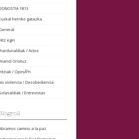
DONOSTIA 1813
Euskal herriko gatazka
General
Hitz egin
Ihardunaldiak / Actos
Imanol Oroituz
Iritziak / OpiniÃ³n
No violencia / Desobediencia
Solasaldiak / Entrevistas
Blogroll
Abramos camino a la paz