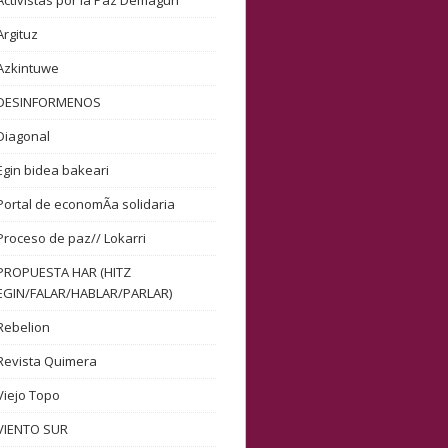
Activistas por la Paz Demagun
Argituz
Azkintuwe
DESINFORMENOS
Diagonal
Egin bidea bakeari
Portal de economÃ­a solidaria
Proceso de paz// Lokarri
PROPUESTA HAR (HITZ
EGIN/FALAR/HABLAR/PARLAR)
Rebelion
Revista Quimera
Viejo Topo
VIENTO SUR