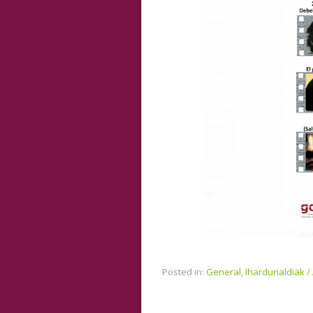
Posted in:
General
,
Ihardunaldiak /