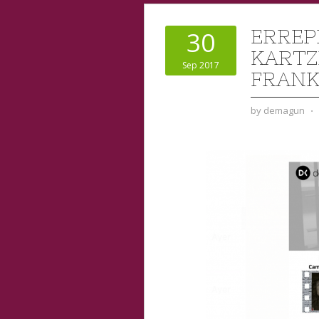
ERREP
30
KARTZ
Sep 2017
FRAN
by
demagun
⋅