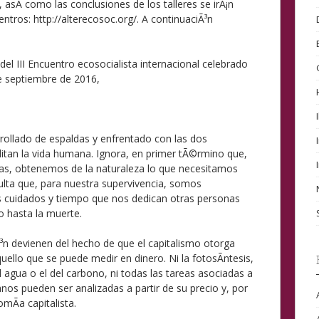
 asÃ­ como las conclusiones de los talleres se irÃ¡n
ntros: http://alterecosoc.org/. A continuaciÃ³n
el III Encuentro ecosocialista internacional celebrado
de septiembre de 2016,
rrollado de espaldas y enfrentado con las dos
litan la vida humana. Ignora, en primer tÃ©rmino que,
vas, obtenemos de la naturaleza lo que necesitamos
culta que, para nuestra supervivencia, somos
s cuidados y tiempo que nos dedican otras personas
 hasta la muerte.
Ã³n devienen del hecho de que el capitalismo otorga
ello que se puede medir en dinero. Ni la fotosÃ­ntesis,
l agua o el del carbono, ni todas las tareas asociadas a
nos pueden ser analizadas a partir de su precio y, por
omÃ­a capitalista.