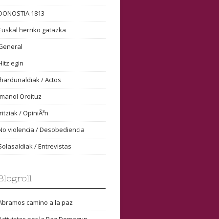
DONOSTIA 1813
Euskal herriko gatazka
General
Hitz egin
Ihardunaldiak / Actos
Imanol Oroituz
Iritziak / OpiniÃ³n
No violencia / Desobediencia
Solasaldiak / Entrevistas
Blogroll
Abramos camino a la paz