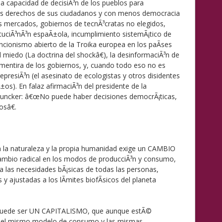
 capacidad de decisiÃ³n de los pueblos para
os derechos de sus ciudadanos y con menos democracia
os mercados, gobiernos de tecnÃ³cratas no elegidos,
uciÃ³nÃ³n espaÃ±ola, incumplimiento sistemÃ¡tico de
encionismo abierto de la Troika europea en los paÃ­ses
l miedo (La doctrina del shockâ€), la desinformaciÃ³n de
mentira de los gobiernos, y, cuando todo eso no es
represiÃ³n (el asesinato de ecologistas y otros disidentes
os). En falaz afirmaciÃ³n del presidente de la
Juncker: â€œNo puede haber decisiones democrÃ¡ticas,
osâ€.
n la naturaleza y la propia humanidad exige un CAMBIO
bio radical en los modos de producciÃ³n y consumo,
a las necesidades bÃ¡sicas de todas las personas,
 ajustadas a los lÃ­mites biofÃ­sicos del planeta
no puede ser UN CAPITALISMO, que aunque estÃ©
 el mismo modelo de consumo y las mismas