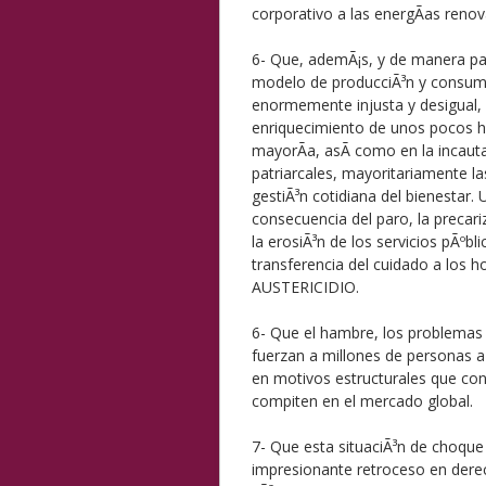
corporativo a las energÃ­as renov
6- Que, ademÃ¡s, y de manera part
modelo de producciÃ³n y consum
enormemente injusta y desigual, e
enriquecimiento de unos pocos hu
mayorÃ­a, asÃ­ como en la incaut
patriarcales, mayoritariamente la
gestiÃ³n cotidiana del bienest
consecuencia del paro, la precariz
la erosiÃ³n de los servicios pÃºbl
transferencia del cuidado a los h
AUSTERICIDIO.
6- Que el hambre, los problemas
fuerzan a millones de personas a
en motivos estructurales que conf
compiten en el mercado global.
7- Que esta situaciÃ³n de choque f
impresionante retroceso en derech