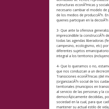
estructuras econÃ³micas y sociales
necesario cambiar el modelo de p
de los medios de producciÃ³n. En
quienes participan en la decisiÃ
3- Que ante la ofensiva generaliz
imprescindible la construcciÃ³n d
todas las agendas liberadoras (f
campesino, ecologismo, etc) por l
diferentes sujetos emancipatorio
integral a los territorios (inclu
4- Que lo queramos o no, estamo
que nos conduzcan a un decrecimi
Transiciones econÃ³micas (del m
(organizaciÃ³n social de los cuid
territoriales (municipios en tra
al servicio de las personas y la
democrÃ¡ticamente decididas, por
sociedad en la cual, para que c
mantener su actual estilo de vi