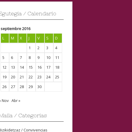
Egutegia / Calendario
septiembre 2016
L
M
X
J
V
S
D
1
2
3
4
5
6
7
8
9
10
11
12
13
14
15
16
17
18
19
20
21
22
23
24
25
26
27
28
29
30
« Nov
Abr »
Maila / Categorias
Bizikidetzaz / Convivencias