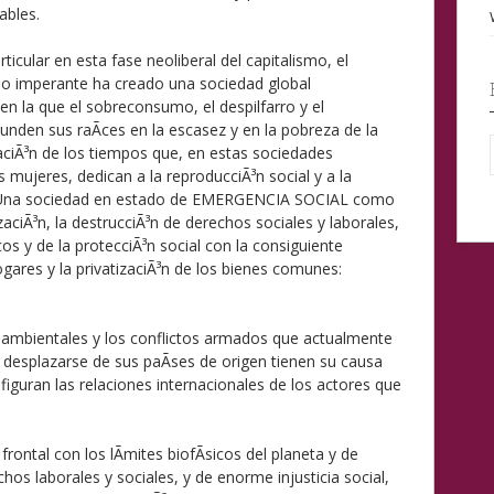
ables.
icular en esta fase neoliberal del capitalismo, el
o imperante ha creado una sociedad global
n la que el sobreconsumo, el despilfarro y el
nden sus raÃ­ces en la escasez y en la pobreza de la
aciÃ³n de los tiempos que, en estas sociedades
s mujeres, dedican a la reproducciÃ³n social y a la
ar. Una sociedad en estado de EMERGENCIA SOCIAL como
aciÃ³n, la destrucciÃ³n de derechos sociales y laborales,
icos y de la protecciÃ³n social con la consiguiente
ogares y la privatizaciÃ³n de los bienes comunes:
 ambientales y los conflictos armados que actualmente
 desplazarse de sus paÃ­ses de origen tienen su causa
iguran las relaciones internacionales de los actores que
rontal con los lÃ­mites biofÃ­sicos del planeta y de
os laborales y sociales, y de enorme injusticia social,