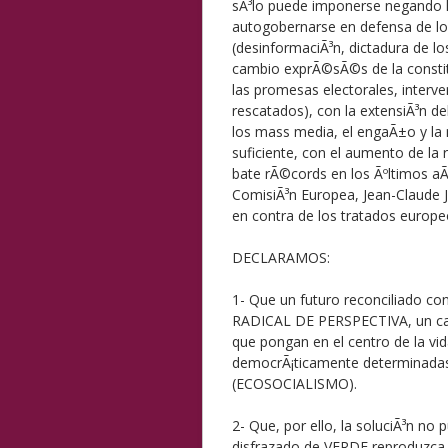
sÃ³lo puede imponerse negando la
autogobernarse en defensa de l
(desinformaciÃ³n, dictadura de l
cambio exprÃ©sÃ©s de la constit
las promesas electorales, interv
rescatados), con la extensiÃ³n de
los mass media, el engaÃ±o y la 
suficiente, con el aumento de la 
bate rÃ©cords en los Ãºltimos aÃ±
ComisiÃ³n Europea, Jean-Claude 
en contra de los tratados europe
DECLARAMOS:
1- Que un futuro reconciliado co
RADICAL DE PERSPECTIVA, un cam
que pongan en el centro de la vid
democrÃ¡ticamente determinadas y
(ECOSOCIALISMO).
2- Que, por ello, la soluciÃ³n 
disfrazado de VERDE reproduzca