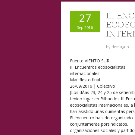
III E
27
ECOSO
Sep 2016
INTER
by
demagun
⋅
Fuente VIENTO SUR
III Encuentros ecosocialistas
internacionales
Manifiesto final
26/09/2016 | Colectivo
[Los dÃ­as 23, 24 y 25 de setiem
tenido lugar en Bilbao los III Enc
ecosocialistas internacionales, a 
han asistido unas quinientas per
El encuentro ha sido organizado
conjuntamente porsindicatos,
organizaciones sociales y partido