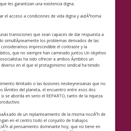
que les garantizan una existencia digna.
zar el acceso a condiciones de vida digna y autÃ³noma
unas transiciones que sean capaces de dar respuesta a
ndo simultÃ¡neamente los problemas derivados de las
 consideramos imprescindible el contraste y la
mbitos, que no siempre han caminado juntos Un objetivo
cosocialistas ha sido ofrecer a ambos Ã¡mbitos un
 diverso en el que el protagonismo sindical ha tenido
cimiento ilimitado o las ilusiones neokeynesianas que no
s lÃ­mites del planeta, el encuentro entre esos dos
si se aborda en serio el REPARTO, tanto de la riqueza
productivo.
paÃ±ado de un replanteamiento de la misma nociÃ³n de
ngan en el centro todo el conjunto de trabajos
ciÃ³n al pensamiento dominante hoy, que no tiene en