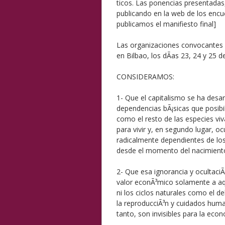
ticos. Las ponencias presentadas,
publicando en la web de los encue
publicamos el manifiesto final]
Las organizaciones convocantes d
en Bilbao, los dÃ­as 23, 24 y 25 
CONSIDERAMOS:
1- Que el capitalismo se ha desa
dependencias bÃ¡sicas que posibi
como el resto de las especies vi
para vivir y, en segundo lugar, o
radicalmente dependientes de lo
desde el momento del nacimiento
2- Que esa ignorancia y ocultaci
valor econÃ³mico solamente a aqu
ni los ciclos naturales como el de
la reproducciÃ³n y cuidados huma
tanto, son invisibles para la econ