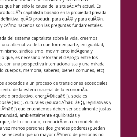
 que han sido la causa de la situaÂ­ciÃ³n actual. Es
roducciÃ³n capitalista basado en la propiedad privada
 definitiva, quÃ© producir, para quÃ© y para quiÃ©n,
³n y cÃ³mo hacerlos son las preguntas fundamentales.
ada del sistema capitalista sobre la vida, creemos
e una alternativa de la que formen parte, en igualdad,
eminismo, sindicalismo, movimiento indÃ­gena y
o que, es necesario reforzar el diÃ¡logo entre los
s, con una perspectiva internacionalista y una mirada
yendo cuerpos, memoria, saberes, bienes comunes, etc)
s abocados a un proceso de transiciones ecosociales
ento de la esfera material de la economÃ­a.
odelo productivo, energÃ©ticaâ€¦), sociales
adosâ€¦â€¦), culturales (educaciÃ³nâ€¦â€¦), legislativas y
nsiciÃ³nâ€¦) que entendemos deben ser socialmente justas
 comunidad, ambientalmente equilibradas y
que, de lo contrario, conducirÃ­an a un modelo de
ada vez menos personas (los grandes poderes) puedan
da, se necesita que un mayor nÃºmero de personas no