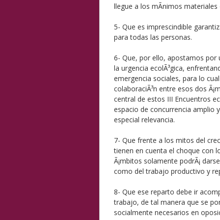
llegue a los mÃ­nimos materiales 
5- Que es imprescindible garanti
para todas las personas.
6- Que, por ello, apostamos por 
la urgencia ecolÃ³gica, enfrenta
emergencia sociales, para lo cual
colaboraciÃ³n entre esos dos Ã¡
central de estos III Encuentros e
espacio de concurrencia amplio y
especial relevancia.
7- Que frente a los mitos del cre
tienen en cuenta el choque con lo
Ã¡mbitos solamente podrÃ¡ darse 
como del trabajo productivo y re
8- Que ese reparto debe ir acom
trabajo, de tal manera que se po
socialmente necesarios en oposi