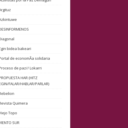
Activistas por la Paz Demagun
Argituz
Azkintuwe
DESINFORMENOS
Diagonal
Egin bidea bakeari
Portal de economÃ­a solidaria
Proceso de paz// Lokarri
PROPUESTA HAR (HITZ
EGIN/FALAR/HABLAR/PARLAR)
Rebelion
Revista Quimera
Viejo Topo
VIENTO SUR