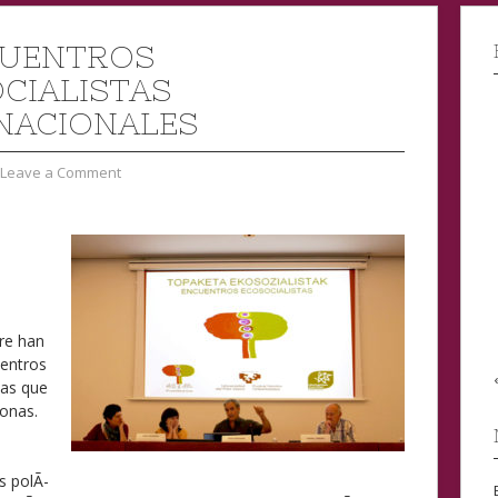
NCUENTROS
CIALISTAS
NACIONALES
Leave a Comment
bre han
uentros
las que
sonas.
s polÃ­