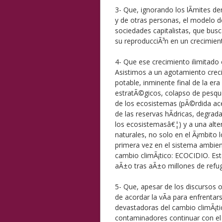
3- Que, ignorando los lÃ­mites d
y de otras personas, el modelo d
sociedades capitalistas, que busc
su reproducciÃ³n en un crecimient
4- Que ese crecimiento ilimitado c
Asistimos a un agotamiento creci
potable, inminente final de la er
estratÃ©gicos, colapso de pesque
de los ecosistemas (pÃ©rdida ace
de las reservas hÃ­dricas, degrad
los ecosistemasâ€¦) y a una alter
naturales, no solo en el Ã¡mbito
primera vez en el sistema ambien
cambio climÃ¡tico: ECOCIDIO. E
aÃ±o tras aÃ±o millones de refu
5- Que, apesar de los discursos o
de acordar la vÃ­a para enfrenta
devastadoras del cambio climÃ¡ti
contaminadores continuar con el u