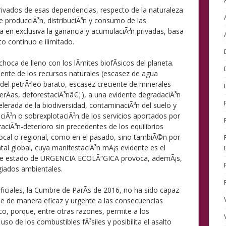
erivados de esas dependencias, respecto de la naturaleza
e producciÃ³n, distribuciÃ³n y consumo de las
a en exclusiva la ganancia y acumulaciÃ³n privadas, basa
o continuo e ilimitado.
hoca de lleno con los lÃ­mites biofÃ­sicos del planeta.
ente de los recursos naturales (escasez de agua
a del petrÃ³leo barato, escasez creciente de minerales
rÃ­as, deforestaciÃ³nâ€¦), a una evidente degradaciÃ³n
lerada de la biodiversidad, contaminaciÃ³n del suelo y
aciÃ³n o sobrexplotaciÃ³n de los servicios aportados por
aciÃ³n-deterioro sin precedentes de los equilibrios
 local o regional, como en el pasado, sino tambiÃ©n por
tal global, cuya manifestaciÃ³n mÃ¡s evidente es el
ste estado de URGENCIA ECOLÃ“GICA provoca, ademÃ¡s,
giados ambientales.
ficiales, la Cumbre de ParÃ­s de 2016, no ha sido capaz
rse de manera eficaz y urgente a las consecuencias
co, porque, entre otras razones, permite a los
so de los combustibles fÃ³siles y posibilita el asalto