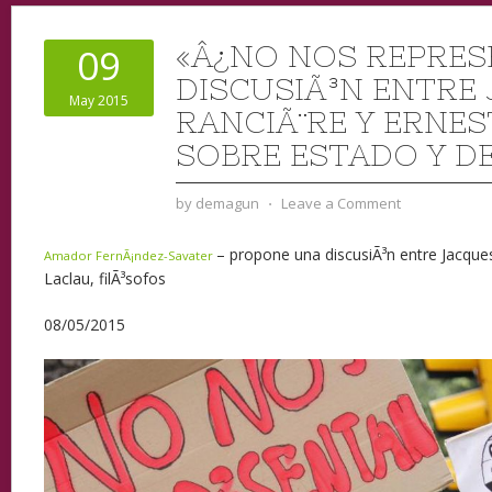
«Â¿NO NOS REPRES
09
DISCUSIÃ³N ENTRE
May 2015
RANCIÃ¨RE Y ERNE
SOBRE ESTADO Y D
by
demagun
⋅
Leave a Comment
– propone una discusiÃ³n entre Jacque
Amador FernÃ¡ndez-Savater
Laclau, filÃ³sofos
08/05/2015