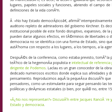
lugares, papeles sociales y funciones, abriendo el campo de 
definiciones de la vida comÃºn.
Â «No
hay Estado democrÃ¡ticoâ€, afirmÃ³ intempestivament
auditorio repleto de admiradores del gobierno Kirchner. Es deci
institucional posible de este fondo disruptivo, expansivo, de la 
pueden darse algunos efectos, en tÃ©rminos de libertades o 
democracia no se identifica con una forma de Estado, sino qu
autÃ³noma con respecto a los lugares, a los tiempos, a la agen
DespuÃ©s de la conferencia, como estaba previsto, tomÃ³ la p
teÃ³rico de la hegemonÃ­a populista e
intelectual de referencia
dirigente de Podemos
. Laclau es un gran conocedor de la obra
dedicado numerosos escritos donde explica sus afinidades y di
pensamiento. Reproducimos aquÃ­ la pequeÃ±a discusiÃ³n qu
pensadores, como un estimulante para seguir pensando las te
polÃ­ticas y dinÃ¡micas estatales (o bien, por quÃ© no, entre
«Â¿No nos representan?» DiscusiÃ³n entre Jacques RanciÃ¨re y
Estado y democracia
.