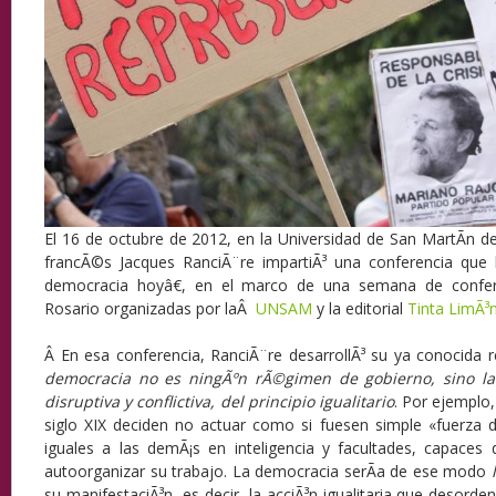
El 16 de octubre de 2012, en la Universidad de San MartÃ­n de
francÃ©s Jacques RanciÃ¨re impartiÃ³ una conferencia que 
democracia hoyâ€, en el marco de una semana de confer
Rosario organizadas por laÂ
UNSAM
y la editorial
Tinta LimÃ³
Â
En esa conferencia, RanciÃ¨re desarrollÃ³ su ya conocida r
democracia no es ningÃºn rÃ©gimen de gobierno, sino la
disruptiva y conflictiva, del principio igualitario
. Por ejemplo,
siglo XIX deciden no actuar como si fuesen simple «fuerza d
iguales a las demÃ¡s en inteligencia y facultades, capaces d
autoorganizar su trabajo. La democracia serÃ­a de ese modo
su manifestaciÃ³n, es decir, la acciÃ³n igualitaria que desorden