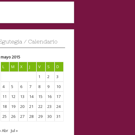
Egutegia / Calendario
mayo 2015
L
M
X
J
V
S
D
1
2
3
4
5
6
7
8
9
10
11
12
13
14
15
16
17
18
19
20
21
22
23
24
25
26
27
28
29
30
31
« Abr
Jul »