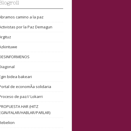
Blogroll
Abramos camino a la paz
Activistas por la Paz Demagun
Argituz
Azkintuwe
DESINFORMENOS
Diagonal
Egin bidea bakeari
Portal de economÃ­a solidaria
Proceso de paz// Lokarri
PROPUESTA HAR (HITZ
EGIN/FALAR/HABLAR/PARLAR)
Rebelion