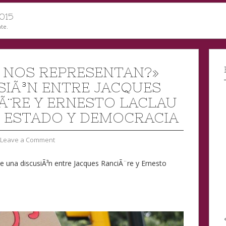
015
te.
 NOS REPRESENTAN?»
SIÃ³N ENTRE JACQUES
Ã¨RE Y ERNESTO LACLAU
 ESTADO Y DEMOCRACIA
Leave a Comment
e una discusiÃ³n entre Jacques RanciÃ¨re y Ernesto