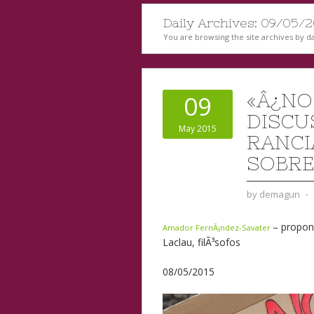
Daily Archives:
09/05/2
You are browsing the site archives by da
«Â¿NO
09
DISCU
May 2015
RANCI
SOBRE
by
demagun
⋅
– propon
Amador FernÃ¡ndez-Savater
Laclau, filÃ³sofos
08/05/2015