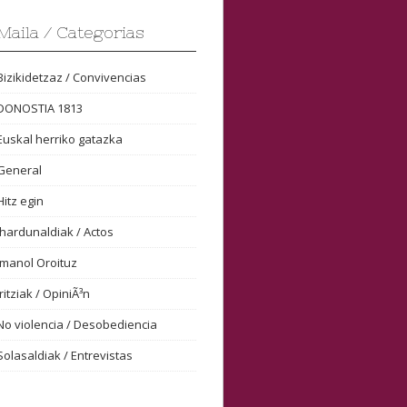
Maila / Categorias
Bizikidetzaz / Convivencias
DONOSTIA 1813
Euskal herriko gatazka
General
Hitz egin
Ihardunaldiak / Actos
Imanol Oroituz
Iritziak / OpiniÃ³n
No violencia / Desobediencia
Solasaldiak / Entrevistas