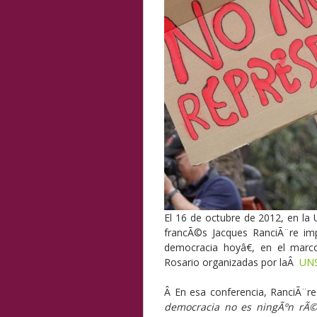
El 16 de octubre de 2012, en la 
francÃ©s Jacques RanciÃ¨re imp
democracia hoyâ€, en el mar
Rosario organizadas por laÂ
UN
Â
En esa conferencia, RanciÃ¨re
democracia no es ningÃºn rÃ©g