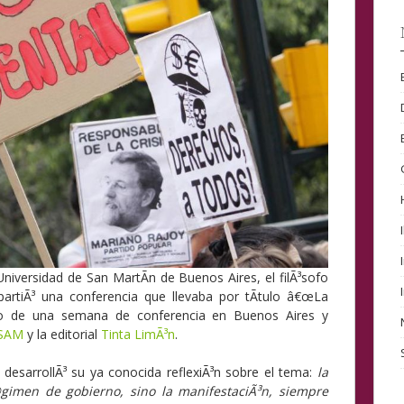
Universidad de San MartÃ­n de Buenos Aires, el filÃ³sofo
artiÃ³ una conferencia que llevaba por tÃ­tulo â€œLa
co de una semana de conferencia en Buenos Aires y
SAM
y la editorial
Tinta LimÃ³n
.
 desarrollÃ³ su ya conocida reflexiÃ³n sobre el tema:
la
imen de gobierno, sino la manifestaciÃ³n, siempre