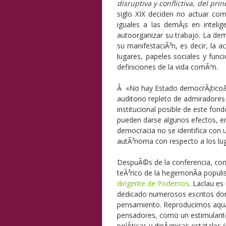
disruptiva y conflictiva, del prin
siglo XIX deciden no actuar com
iguales a las demÃ¡s en intelige
autoorganizar su trabajo. La de
su manifestaciÃ³n, es decir, la a
lugares, papeles sociales y func
definiciones de la vida comÃºn.
Â «No
hay Estado democrÃ¡ticoâ€
auditorio repleto de admiradores 
institucional posible de este fond
pueden darse algunos efectos, e
democracia no se identifica con 
autÃ³noma con respecto a los luga
DespuÃ©s de la conferencia, com
teÃ³rico de la hegemonÃ­a populi
dirigente de Podemos
. Laclau es
dedicado numerosos escritos dond
pensamiento. Reproducimos aquÃ
pensadores, como un estimulante
polÃ­ticas y dinÃ¡micas estatale