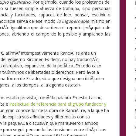
cipio igualitario
. Por ejemplo, cuando los proletarios del
o si fuesen simple «fuerza de trabajo», sino personas
ncia y facultades, capaces de leer, pensar, escribir o
mocracia serÃ­a de ese modo
lo ingobernable
mismo en
cciÃ³n igualitaria que desordena el reparto jerÃ¡rquico de
iones, abriendo el campo de lo posible y ampliando las
, afirmÃ³ intempestivamente RanciÃ¨re ante un
del gobierno Kirchner. Es decir, no hay traducciÃ³n
o disruptivo, expansivo, de la polÃ­tica. En todo caso
n tÃ©rminos de libertades o derechos. Pero â€œla
una forma de Estado, sino que designa una dinÃ¡mica
res, a los tiempos, a la agenda estatal».
o estaba previsto, tomÃ³ la palabra Ernesto Laclau,
sta e
intelectual de referencia para el grupo fundador y
 un gran conocedor de la obra de RanciÃ¨re, a la que ha
e explica sus afinidades y diferencias con su
­ la pequeÃ±a discusiÃ³n que mantuvieron ambos
 para seguir pensando las tensiones entre dinÃ¡micas
s (o bien, por quÃ© no, entre 15M y Podemos).