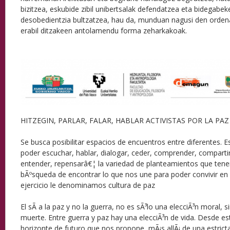
bizitzea, eskubide zibil unibertsalak defendatzea eta bidegabek
desobedientzia bultzatzea, hau da, munduan nagusi den orden
erabil ditzakeen antolamendu forma zeharkakoak.
HITZEGIN, PARLAR, FALAR, HABLAR ACTIVISTAS POR LA PAZ
Se busca posibilitar espacios de encuentros entre diferentes. E
poder escuchar, hablar, dialogar, ceder, comprender, compartir
entender, repensarâ€¦ la variedad de planteamientos que ten
bÃºsqueda de encontrar lo que nos une para poder convivir en p
ejercicio le denominamos cultura de paz
El sÃ­ a la paz y no la guerra, no es sÃ³lo una elecciÃ³n moral, s
muerte. Entre guerra y paz hay una elecciÃ³n de vida. Desde es
horizonte de futuro que nos propone, mÃ¡s allÃ¡ de una estricta