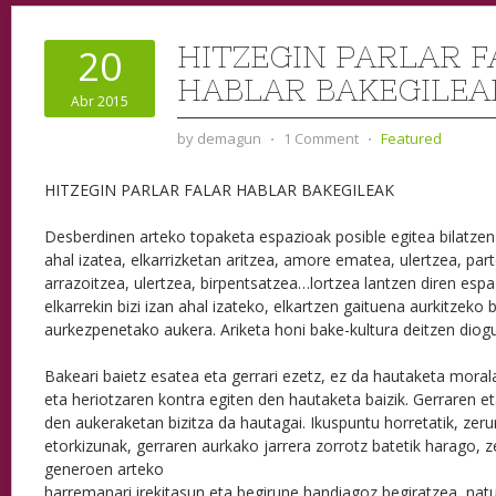
HITZEGIN PARLAR 
20
HABLAR BAKEGILEA
Abr 2015
by
demagun
⋅
1 Comment
⋅
Featured
HITZEGIN PARLAR FALAR HABLAR BAKEGILEAK
Desberdinen arteko topaketa espazioak posible egitea bilatzen 
ahal izatea, elkarrizketan aritzea, amore ematea, ulertzea, par
arrazoitzea, ulertzea, birpentsatzea…lortzea lantzen diren espa
elkarrekin bizi izan ahal izateko, elkartzen gaituena aurkitzeko 
aurkezpenetako aukera. Ariketa honi bake-kultura deitzen diog
Bakeari baietz esatea eta gerrari ezetz, ez da hautaketa morala
eta heriotzaren kontra egiten den hautaketa baizik. Gerraren e
den aukeraketan bizitza da hautagai. Ikuspuntu horretatik, ze
etorkizunak, gerraren aurkako jarrera zorrotz batetik harago, 
generoen arteko
harremanari irekitasun eta begirune handiagoz begiratzea, nat