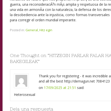
guerra, una reconsideraciÃ³n mÃ¡s amplia y respetuosa de la r
una vida en armonÃ­a con la naturaleza, la defensa de los derec
la desobediencia ante la injusticia, como formas transversales 
para corregir el orden mundial imperante.
Posted in:
General
,
Hitz egin
One Thought on “
HITZEGIN PARLAR FALAR H
BAKEGILEAK
”
Thank you for registering - it was incredible a
and all the best http://demagun.net 7084123
on
17/09/2025 at 21:51
said:
Heterosexual
Deja una respuesta