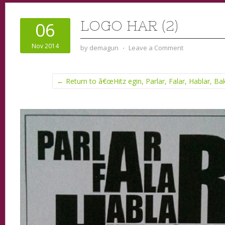
LOGO HAR (2)
06
Nov 2014
by
demagun
⋅
Leave a Comment
← Return to â€œHitz egin, Parlar, Falar, Hablar, Ba