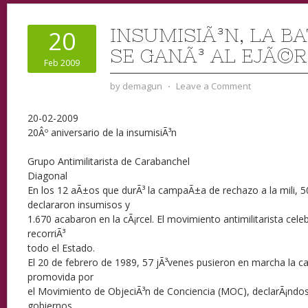
INSUMISIÃ³N, LA B
20
SE GANÃ³ AL EJÃ©
Feb 2009
by
demagun
⋅
Leave a Comment
20-02-2009
20Âº aniversario de la insumisiÃ³n
Grupo Antimilitarista de Carabanchel
Diagonal
En los 12 aÃ±os que durÃ³ la campaÃ±a de rechazo a la mili, 5
declararon insumisos y
1.670 acabaron en la cÃ¡rcel. El movimiento antimilitarista cel
recorriÃ³
todo el Estado.
El 20 de febrero de 1989, 57 jÃ³venes pusieron en marcha la 
promovida por
el Movimiento de ObjeciÃ³n de Conciencia (MOC), declarÃ¡ndos
gobiernos