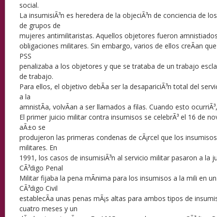
social.
La insumisiÃ³n es heredera de la objeciÃ³n de conciencia de lo
de grupos de
mujeres antimilitaristas. Aquellos objetores fueron amnistiado
obligaciones militares. Sin embargo, varios de ellos creÃ­an que
PSS
penalizaba a los objetores y que se trataba de un trabajo esc
de trabajo.
Para ellos, el objetivo debÃ­a ser la desapariciÃ³n total del servi
a la
amnistÃ­a, volvÃ­an a ser llamados a filas. Cuando esto ocurriÃ³
El primer juicio militar contra insumisos se celebrÃ³ el 16 de 
aÃ±o se
produjeron las primeras condenas de cÃ¡rcel que los insumisos
militares. En
1991, los casos de insumisiÃ³n al servicio militar pasaron a la juri
CÃ³digo Penal
Militar fijaba la pena mÃ­nima para los insumisos a la mili en un
CÃ³digo Civil
establecÃ­a unas penas mÃ¡s altas para ambos tipos de insumi
cuatro meses y un