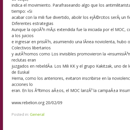
indica el movimiento. Parafraseando algo que los antimilitaris
tiempo: «Si
acabar con la mili fue divertido, abolir los ejÃ©rcitos serÃ¡ un f
Diferentes estrategias
Aunque la opciÃ³n mÃ¡s extendida fue la iniciada por el MOC, 
a los juicios
e ingresar en prisiÃ³n, asumiendo una lÃ­nea noviolenta, hubo o
Colectivos libertarios
y autÃ³nomos como Los invisibles promovieron la «insumisiÃ³n 
reclutas eran
juzgados en rebeldÃ­a. Los Mili KK y el grupo Kakitzak, uno de 
de Euskal
Herria, como los anteriores, evitaron inscribirse en la noviole
acciones lo
eran. En los Ãºltimos aÃ±os, el MOC lanzÃ³ la campaÃ±a Insumi
www.rebelion.org 20/02/09
Posted in:
General