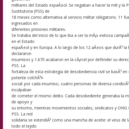
militares del Estado espaÃ±ol. Se negaban a hacer la mili y la P
Sustitutoria (PSS) de
18 meses como alternativa al servicio militar obligatorio. 11 f
ingresados en
diferentes prisiones militares.
Se trataba del inicio de lo que iba a ser la mÃ¡s exitosa campa
en el Estado
espaÃ±ol y en Europa. A lo largo de los 12 aÃ±os que durÃ³ la 
declararon
insumisos y 1.670 acabaron en la cÃ¡rcel por defender su derech
PSS. La
fortaleza de esta estrategia de desobediencia civil se basÃ³ en 
potente colchÃ³n
social: por cada insumiso, cuatro personas de diversa condiciÃ³
inculpaban
de cometer el mismo delito. Cada desobediente generaba la mo
de apoyo y
su entorno, mientras movimientos sociales, sindicatos y ONG se
PSS. La red
solidaria se extendiÃ³ como una mancha de aceite: el virus de l
todo el tejido