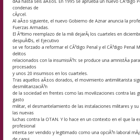
dÃ­a hasta seis aÃ±os. En 1995 se aprueba un nuevo CÃ³digo P
condenas de
cÃ¡rcel.
Al aÃ±o siguiente, el nuevo Gobierno de Aznar anuncia la profe
Fuerzas Armadas.
El Ãºltimo reemplazo de la mili dejarÃ¡ los cuarteles en diciem
despuÃ©s, el Ejecutivo
se ve forzado a reformar el CÃ³digo Penal y el CÃ³digo Penal Mil
delitos
relacionados con la insumisiÃ³n: se produce una amnistÃ­a par
procesados
y unos 20 insumisos en los cuarteles.
Tras aquellos aÃ±os dorados, el movimiento antimilitarista sig
desmilitarizaciÃ³n
de la sociedad en frentes como las movilizaciones contra las g
gasto
militar, el desmantelamiento de las instalaciones militares y su 
las nuevas
luchas contra la OTAN. Y lo hace en un contexto en el que la e
profesional
intenta ser vendido y legitimado como una opciÃ³n laboral m
de caqui,