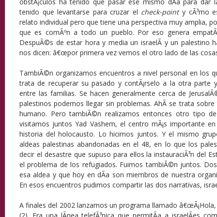
obstÃ¡culos ha tenido que pasar ese mismo dÃ­a para dar 
tenido que levantarse para cruzar el
check-point
y cÃ³mo es
relato individual pero que tiene una perspectiva muy amplia, p
que es comÃºn a todo un pueblo. Por eso genera empatÃ­a.
DespuÃ©s de estar hora y media un israelÃ­ y un palestino h
nos dicen: â€œpor primera vez vemos el otro lado de las cosas
TambiÃ©n organizamos encuentros a nivel personal en los qu
trata de recuperar su pasado y contÃ¡rselo a la otra parte 
entre las familias. Se hacen generalmente cerca de JerusalÃ©n
palestinos podemos llegar sin problemas. AhÃ­ se trata sobre
humano. Pero tambiÃ©n realizamos entonces otro tipo de 
visitamos juntos Yad Vashem, el centro mÃ¡s importante en
historia del holocausto. Lo hicimos juntos. Y el mismo grup
aldeas palestinas abandonadas en el 48, en lo que los pale
decir el desastre que supuso para ellos la instauraciÃ³n del E
el problema de los refugiados. Fuimos tambiÃ©n juntos. Dos
esa aldea y que hoy en dÃ­a son miembros de nuestra organiz
En esos encuentros pudimos compartir las dos narrativas, israel
A finales del 2002 lanzamos un programa llamado â€œÂ¡Hola, 
(2). Era una lÃ­nea telefÃ³nica que permitÃ­a a israelÃ­es co