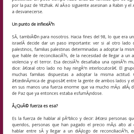
por la paz de Yitzhak. Al aÃ±o siguiente asesinan a Rabin y e
a desvanecerse.
Un punto de inflexiÃ³n
SÃ­, tambiÃ©n para nosotros. Hacia fines del 98, lo que era un
israelÃ­ decide dar un paso importante: ver si al otro lado
palestinos, familias palestinas determinadas a adoptar la mis
que hable de reconciliaciÃ³n, de la necesidad de llegar a un
violencia y el terror. Esa decisiÃ³n desafiaba una opiniÃ³n m
dice: â€œal otro lado no hay ningÃºn interlocutorâ€. El gr
muchas familias dispuestas a adoptar la misma actitud.
â€œdinÃ¡mica de gruposâ€ entre la gente de ambos lados y e
en sus manos una fuerza enorme que va mucho mÃ¡s allÃ¡ d
de Paz que ya entonces estaba esfumÃ¡ndose.
Â¿QuÃ© fuerza es esa?
Es la fuerza de hablar al pÃºblico y decir: â€œsi personas q
queridos, personas que han pagado el precio mÃ¡s alto al 
hablar entre sÃ­ y llegar a un diÃ¡logo de reconciliaciÃ³n,