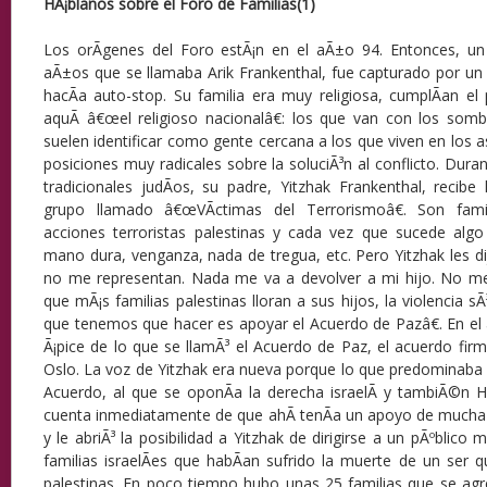
HÃ¡blanos sobre el Foro de Familias(1)
Los orÃ­genes del Foro estÃ¡n en el aÃ±o 94. Entonces, u
aÃ±os que se llamaba Arik Frankenthal, fue capturado por u
hacÃ­a auto-stop. Su familia era muy religiosa, cumplÃ­an el
aquÃ­ â€œel religioso nacionalâ€: los que van con los sombre
suelen identificar como gente cercana a los que viven en los
posiciones muy radicales sobre la soluciÃ³n al conflicto. Duran
tradicionales judÃ­os, su padre, Yitzhak Frankenthal, recib
grupo llamado â€œVÃ­ctimas del Terrorismoâ€. Son fami
acciones terroristas palestinas y cada vez que sucede algo
mano dura, venganza, nada de tregua, etc. Pero Yitzhak les 
no me representan. Nada me va a devolver a mi hijo. No m
que mÃ¡s familias palestinas lloran a sus hijos, la violencia sÃ
que tenemos que hacer es apoyar el Acuerdo de Pazâ€. En el
Ã¡pice de lo que se llamÃ³ el Acuerdo de Paz, el acuerdo fir
Oslo. La voz de Yitzhak era nueva porque lo que predominaba 
Acuerdo, al que se oponÃ­a la derecha israelÃ­ y tambiÃ©n H
cuenta inmediatamente de que ahÃ­ tenÃ­a un apoyo de mucha 
y le abriÃ³ la posibilidad a Yitzhak de dirigirse a un pÃºblico
familias israelÃ­es que habÃ­an sufrido la muerte de un ser q
palestinas. En poco tiempo hubo unas 25 familias que se ag