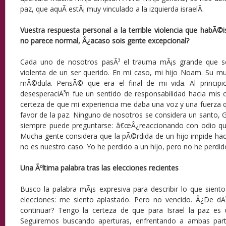
paz, que aquÃ­ estÃ¡ muy vinculado a la izquierda israelÃ­.
Vuestra respuesta personal a la terrible violencia que habÃ©i
no parece normal, Â¿acaso sois gente excepcional?
Cada uno de nosotros pasÃ³ el trauma mÃ¡s grande que s
violenta de un ser querido. En mi caso, mi hijo Noam. Su mu
mÃ©dula. PensÃ© que era el final de mi vida. Al princip
desesperaciÃ³n fue un sentido de responsabilidad hacia mis 
certeza de que mi experiencia me daba una voz y una fuerza 
favor de la paz. Ninguno de nosotros se considera un santo, 
siempre puede preguntarse: â€œÂ¿reaccionando con odio qu
Mucha gente considera que la pÃ©rdida de un hijo impide hac
no es nuestro caso. Yo he perdido a un hijo, pero no he perdid
Una Ãºltima palabra tras las elecciones recientes
Busco la palabra mÃ¡s expresiva para describir lo que sient
elecciones: me siento aplastado. Pero no vencido. Â¿De dÃ
continuar? Tengo la certeza de que para Israel la paz es u
Seguiremos buscando aperturas, enfrentando a ambas par