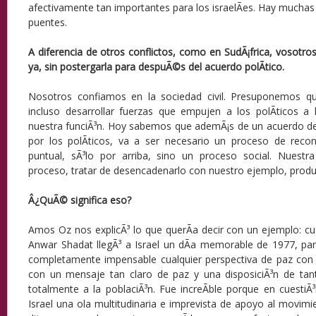
afectivamente tan importantes para los israelÃ­es. Hay muchas
puentes.
A diferencia de otros conflictos, como en SudÃ¡frica, vosotros 
ya, sin postergarla para despuÃ©s del acuerdo polÃ­tico.
Nosotros confiamos en la sociedad civil. Presuponemos qu
incluso desarrollar fuerzas que empujen a los polÃ­ticos a 
nuestra funciÃ³n. Hoy sabemos que ademÃ¡s de un acuerdo de
por los polÃ­ticos, va a ser necesario un proceso de reconc
puntual, sÃ³lo por arriba, sino un proceso social. Nuestra
proceso, tratar de desencadenarlo con nuestro ejemplo, produ
Â¿QuÃ© significa eso?
Amos Oz nos explicÃ³ lo que querÃ­a decir con un ejemplo: cu
Anwar Shadat llegÃ³ a Israel un dÃ­a memorable de 1977, para 
completamente impensable cualquier perspectiva de paz con E
con un mensaje tan claro de paz y una disposiciÃ³n de ta
totalmente a la poblaciÃ³n. Fue increÃ­ble porque en cuesti
Israel una ola multitudinaria e imprevista de apoyo al movi