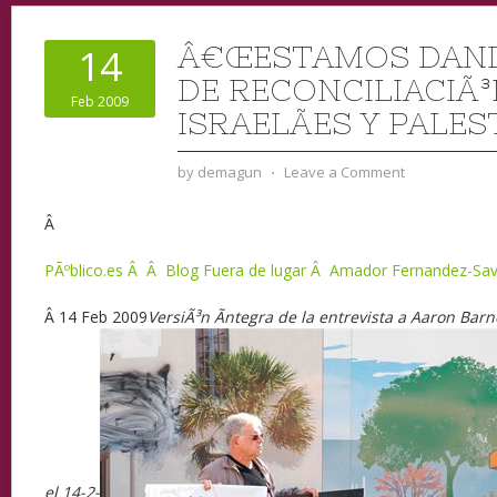
Â€ŒESTAMOS DAN
14
DE RECONCILIACIÃ
Feb 2009
ISRAELÃ­ES Y PALES
by
demagun
⋅
Leave a Comment
Â
PÃºblico.es Â Â Blog Fuera de lugar Â Amador Fernandez-Sav
Â
14
Feb 2009
VersiÃ³n Ã­ntegra de la entrevista a Aaron Bar
el 14-2-