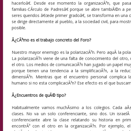
hacerloâ€. Desde ese momento la organizaciÃ³n, que pa
familias-CÃ­rculo de Padresâ€ porque se abre tambiÃ©n a p
seres queridos â€œde primer gradoâ€, se transforma en una or
se dirige directamente al pueblo, a la sociedad civil, para mostr
posible.
Â¿CÃ³mo es el trabajo concreto del Foro?
Nuestro mayor enemigo es la polarizaciÃ³n. Pero aquÃ­ la polar
La polarizaciÃ³n viene de una falta de conocimiento del otr
el otro. Los medios de comunicaciÃ³n han jugado un papel mu
porque tienen una tendencia a la simplificaciÃ³n, a la redu
dimensiÃ³n. Mientras que el encuentro personal complica l
humano si no esta complicaciÃ³n? Ese efecto es el que buscam
Â¿Encuentros de quÃ© tipo?
Habitualmente vamos muchÃ­simo a los colegios. Cada aÃ
clases. No va un solo conferenciante, sino dos. Un israelÃ­ 
conferenciante abre la clase relatando su historia en pr
encontrÃ³ con el otro en la organizaciÃ³n. Por ejemplo, el