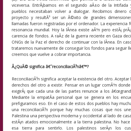
viceversa. EntrÃ¡bamos en el segundo aÃ±o de la Intifada
pueblos necesitaban volver a dialogar. Recibimos dinero 
proyecto y resultÃ³ ser un Ã©xito de grandes dimensione
llamadas fueron registradas por el ordenador. La experiencia 
resonancia mundial. Hoy la lÃ­nea existe aÃºn pero estÃ¡ prÃ¡
carencia de fondos. A raÃ­z de la guerra reciente en Gaza dec
ONGs de la Paz el derecho de continuar con la lÃ­nea. En ca
trataremos nuevamente de conseguir los fondos para seguir l
creemos que vuelve a cobrar importancia.
Â¿QuÃ© significa â€˜reconciliaciÃ³nâ€™?
ReconciliaciÃ³n significa aceptar la existencia del otro. Acepta
derechos del otro a existir. Pensar en un lugar comÃºn dond
exigirÃ¡ que cada una de las partes renuncie a los â€œgrand
Mediante la empatÃ­a personal que se genera en los encu
prefiguramos eso. En el caso de estos dos pueblos hay muchas
una reconciliaciÃ³n porque hay muchas cosas que nos unen
Palestina una perspectiva moderna y occidental al lado de casa. 
estÃ¡n atados emocionalmente a la tierra palestina. No hace f
esa tierra para sentirlo. Los palestinos serÃ¡n los cu