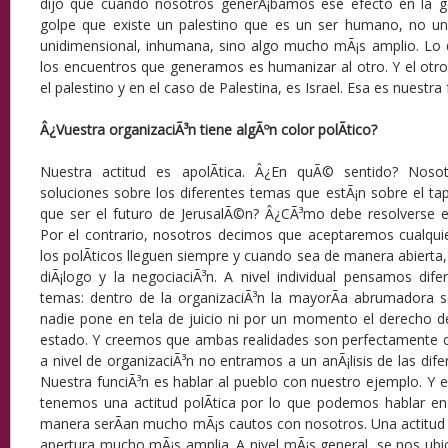
dijo que cuando nosotros generÃ¡bamos ese efecto en la g
golpe que existe un palestino que es un ser humano, no u
unidimensional, inhumana, sino algo mucho mÃ¡s amplio. L
los encuentros que generamos es humanizar al otro. Y el otro 
el palestino y en el caso de Palestina, es Israel. Esa es nuestra 
Â¿Vuestra organizaciÃ³n tiene algÃºn color polÃ­tico?
Nuestra actitud es apolÃ­tica. Â¿En quÃ© sentido? Nos
soluciones sobre los diferentes temas que estÃ¡n sobre el tape
que ser el futuro de JerusalÃ©n? Â¿CÃ³mo debe resolverse e
Por el contrario, nosotros decimos que aceptaremos cualquie
los polÃ­ticos lleguen siempre y cuando sea de manera abierta
diÃ¡logo y la negociaciÃ³n. A nivel individual pensamos dife
temas: dentro de la organizaciÃ³n la mayorÃ­a abrumadora se
nadie pone en tela de juicio ni por un momento el derecho de
estado. Y creemos que ambas realidades son perfectamente c
a nivel de organizaciÃ³n no entramos a un anÃ¡lisis de las dife
Nuestra funciÃ³n es hablar al pueblo con nuestro ejemplo. Y
tenemos una actitud polÃ­tica por lo que podemos hablar en 
manera serÃ­an mucho mÃ¡s cautos con nosotros. Una actitud 
apertura mucho mÃ¡s amplia. A nivel mÃ¡s general, se nos ubi