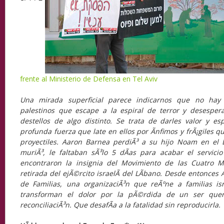
frente al Ministerio de Defensa en Tel Aviv
Una mirada superficial parece indicarnos que no hay 
palestinos que escape a la espiral de terror y desesper
destellos de algo distinto. Se trata de darles valor y e
profunda fuerza que late en ellos por Ã­nfimos y frÃ¡giles q
proyectiles. Aaron Barnea perdiÃ³ a su hijo Noam en el
muriÃ³, le faltaban sÃ³lo 5 dÃ­as para acabar el servici
encontraron la insignia del Movimiento de las Cuatro 
retirada del ejÃ©rcito israelÃ­ del LÃ­bano. Desde entonces 
de Familias, una organizaciÃ³n que reÃºne a familias isr
transforman el dolor por la pÃ©rdida de un ser quer
reconciliaciÃ³n. Que desafÃ­a a la fatalidad sin reproducirla.