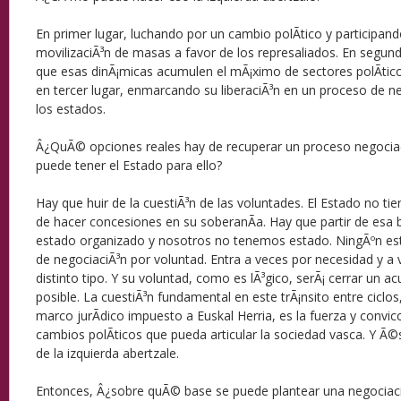
En primer lugar, luchando por un cambio polÃ­tico y participand
movilizaciÃ³n de masas a favor de los represaliados. En segun
que esas dinÃ¡micas acumulen el mÃ¡ximo de sectores polÃ­ticos
en tercer lugar, enmarcando su liberaciÃ³n en un proceso de n
los estados.
Â¿QuÃ© opciones reales hay de recuperar un proceso negocia
puede tener el Estado para ello?
Hay que huir de la cuestiÃ³n de las voluntades. El Estado no tie
de hacer concesiones en su soberanÃ­a. Hay que partir de esa b
estado organizado y nosotros no tenemos estado. NingÃºn es
de negociaciÃ³n por voluntad. Entra a veces por necesidad y a 
distinto tipo. Y su voluntad, como es lÃ³gico, serÃ¡ cerrar un 
posible. La cuestiÃ³n fundamental en este trÃ¡nsito entre ciclos
marco jurÃ­dico impuesto a Euskal Herria, es la fuerza y convicci
cambios polÃ­ticos que pueda articular la sociedad vasca. Y Ã©
de la izquierda abertzale.
Entonces, Â¿sobre quÃ© base se puede plantear una negociaci