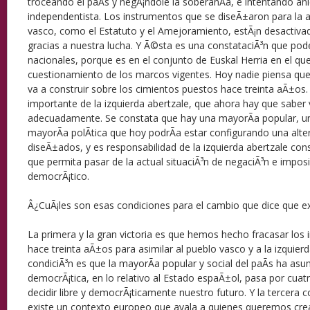
troceando el paÃ­s y negÃ¡ndole la soberanÃ­a, e intentando aniq
independentista. Los instrumentos que se diseÃ±aron para la a
vasco, como el Estatuto y el Amejoramiento, estÃ¡n desactiv
gracias a nuestra lucha. Y Ã©sta es una constataciÃ³n que p
nacionales, porque es en el conjunto de Euskal Herria en el qu
cuestionamiento de los marcos vigentes. Hoy nadie piensa que 
va a construir sobre los cimientos puestos hace treinta aÃ±os.
importante de la izquierda abertzale, que ahora hay que saber 
adecuadamente. Se constata que hay una mayorÃ­a popular, un
mayorÃ­a polÃ­tica que hoy podrÃ­a estar configurando una alte
diseÃ±ados, y es responsabilidad de la izquierda abertzale cons
que permita pasar de la actual situaciÃ³n de negaciÃ³n e impos
democrÃ¡tico.
Â¿CuÃ¡les son esas condiciones para el cambio que dice que ex
La primera y la gran victoria es que hemos hecho fracasar lo
hace treinta aÃ±os para asimilar al pueblo vasco y a la izquier
condiciÃ³n es que la mayorÃ­a popular y social del paÃ­s ha asu
democrÃ¡tica, en lo relativo al Estado espaÃ±ol, pasa por cuatr
decidir libre y democrÃ¡ticamente nuestro futuro. Y la tercera 
existe un contexto europeo que avala a quienes queremos cre