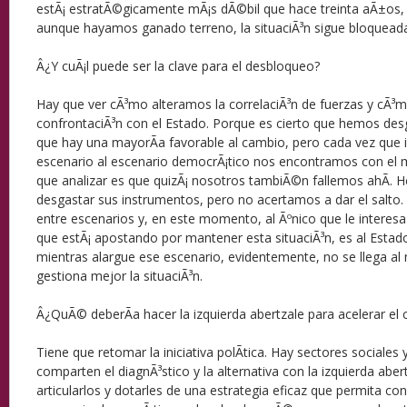
estÃ¡ estratÃ©gicamente mÃ¡s dÃ©bil que hace treinta aÃ±os, 
aunque hayamos ganado terreno, la situaciÃ³n sigue bloquead
Â¿Y cuÃ¡l puede ser la clave para el desbloqueo?
Hay que ver cÃ³mo alteramos la correlaciÃ³n de fuerzas y cÃ³m
confrontaciÃ³n con el Estado. Porque es cierto que hemos des
que hay una mayorÃ­a favorable al cambio, pero cada vez que 
escenario al escenario democrÃ¡tico nos encontramos con el 
que analizar es que quizÃ¡ nosotros tambiÃ©n fallemos ahÃ­. H
desgastar sus instrumentos, pero no acertamos a dar el salto.
entre escenarios y, en este momento, al Ãºnico que le interesa a
que estÃ¡ apostando por mantener esta situaciÃ³n, es al Estad
mientras alargue ese escenario, evidentemente, no se llega al
gestiona mejor la situaciÃ³n.
Â¿QuÃ© deberÃ­a hacer la izquierda abertzale para acelerar el
Tiene que retomar la iniciativa polÃ­tica. Hay sectores sociales
comparten el diagnÃ³stico y la alternativa con la izquierda aber
articularlos y dotarles de una estrategia eficaz que permita con