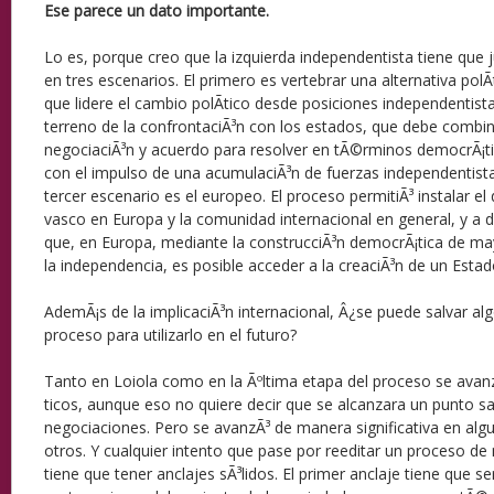
Ese parece un dato importante.
Lo es, porque creo que la izquierda independentista tiene qu
en tres escenarios. El primero es vertebrar una alternativa polÃ­
que lidere el cambio polÃ­tico desde posiciones independentista
terreno de la confrontaciÃ³n con los estados, que debe combin
negociaciÃ³n y acuerdo para resolver en tÃ©rminos democrÃ¡tico
con el impulso de una acumulaciÃ³n de fuerzas independentistas
tercer escenario es el europeo. El proceso permitiÃ³ instalar e
vasco en Europa y la comunidad internacional en general, y a d
que, en Europa, mediante la construcciÃ³n democrÃ¡tica de ma
la independencia, es posible acceder a la creaciÃ³n de un Estad
AdemÃ¡s de la implicaciÃ³n internacional, Â¿se puede salvar al
proceso para utilizarlo en el futuro?
Tanto en Loiola como en la Ãºltima etapa del proceso se ava
ticos, aunque eso no quiere decir que se alcanzara un punto sat
negociaciones. Pero se avanzÃ³ de manera significativa en al
otros. Y cualquier intento que pase por reeditar un proceso de
tiene que tener anclajes sÃ³lidos. El primer anclaje tiene que se