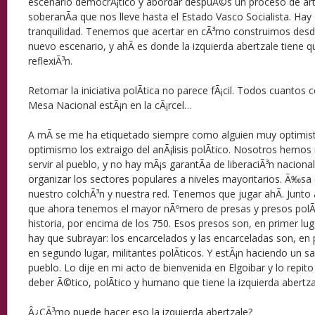
escenario democrÃ¡tico y abordar despuÃ©s un proceso de articu
soberanÃ­a que nos lleve hasta el Estado Vasco Socialista. Hay
tranquilidad. Tenemos que acertar en cÃ³mo construimos desde 
nuevo escenario, y ahÃ­ es donde la izquierda abertzale tiene 
reflexiÃ³n.
Retomar la iniciativa polÃ­tica no parece fÃ¡cil. Todos cuantos 
Mesa Nacional estÃ¡n en la cÃ¡rcel…
A mÃ­ se me ha etiquetado siempre como alguien muy optimista
optimismo los extraigo del anÃ¡lisis polÃ­tico. Nosotros hemos
servir al pueblo, y no hay mÃ¡s garantÃ­a de liberaciÃ³n naciona
organizar los sectores populares a niveles mayoritarios. Ã‰sa 
nuestro colchÃ³n y nuestra red. Tenemos que jugar ahÃ­. Junto a
que ahora tenemos el mayor nÃºmero de presas y presos polÃ­t
historia, por encima de los 750. Esos presos son, en primer lu
hay que subrayar: los encarcelados y las encarceladas son, en 
en segundo lugar, militantes polÃ­ticos. Y estÃ¡n haciendo un s
pueblo. Lo dije en mi acto de bienvenida en Elgoibar y lo repito
deber Ã©tico, polÃ­tico y humano que tiene la izquierda abertza
Â¿CÃ³mo puede hacer eso la izquierda abertzale?