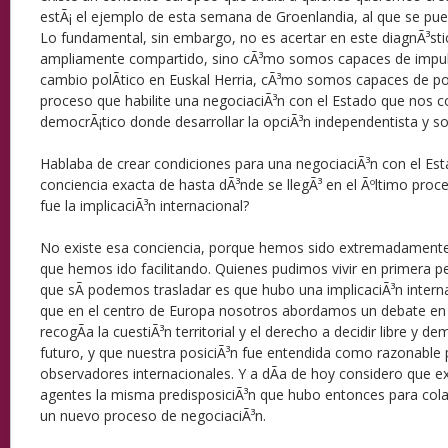
estÃ¡ el ejemplo de esta semana de Groenlandia, al que se pue
Lo fundamental, sin embargo, no es acertar en este diagnÃ³sti
ampliamente compartido, sino cÃ³mo somos capaces de impuls
cambio polÃ­tico en Euskal Herria, cÃ³mo somos capaces de p
proceso que habilite una negociaciÃ³n con el Estado que nos 
democrÃ¡tico donde desarrollar la opciÃ³n independentista y so
Hablaba de crear condiciones para una negociaciÃ³n con el Est
conciencia exacta de hasta dÃ³nde se llegÃ³ en el Ãºltimo proc
fue la implicaciÃ³n internacional?
No existe esa conciencia, porque hemos sido extremadamente 
que hemos ido facilitando. Quienes pudimos vivir en primera p
que sÃ­ podemos trasladar es que hubo una implicaciÃ³n internac
que en el centro de Europa nosotros abordamos un debate en 
recogÃ­a la cuestiÃ³n territorial y el derecho a decidir libre y 
futuro, y que nuestra posiciÃ³n fue entendida como razonable 
observadores internacionales. Y a dÃ­a de hoy considero que ex
agentes la misma predisposiciÃ³n que hubo entonces para cola
un nuevo proceso de negociaciÃ³n.