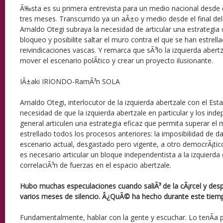
Ã‰sta es su primera entrevista para un medio nacional desde q
tres meses. Transcurrido ya un aÃ±o y medio desde el final de
Arnaldo Otegi subraya la necesidad de articular una estrategia 
bloqueo y posibilite saltar el muro contra el que se han estrell
reivindicaciones vascas. Y remarca que sÃ³lo la izquierda abert
mover el escenario polÃ­tico y crear un proyecto ilusionante.
IÃ±aki IRIONDO-RamÃ³n SOLA
Arnaldo Otegi, interlocutor de la izquierda abertzale con el Es
necesidad de que la izquierda abertzale en particular y los ind
general articulen una estrategia eficaz que permita superar el
estrellado todos los procesos anteriores: la imposibilidad de da
escenario actual, desgastado pero vigente, a otro democrÃ¡tico
es necesario articular un bloque independentista a la izquierda
correlaciÃ³n de fuerzas en el espacio abertzale.
Hubo muchas especulaciones cuando saliÃ³ de la cÃ¡rcel y de
varios meses de silencio. Â¿QuÃ© ha hecho durante este tiem
Fundamentalmente, hablar con la gente y escuchar. Lo tenÃ­a 