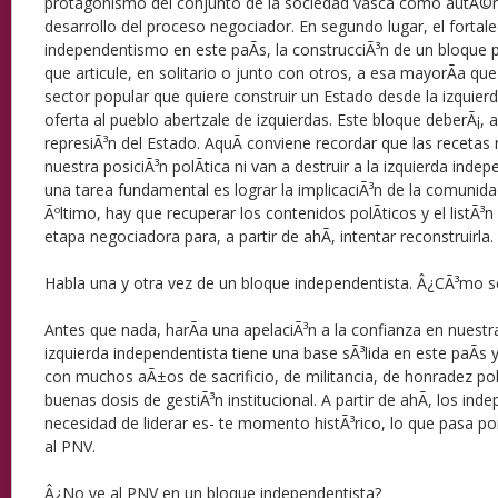
protagonismo del conjunto de la sociedad vasca como autÃ©n
desarrollo del proceso negociador. En segundo lugar, el fortal
independentismo en este paÃ­s, la construcciÃ³n de un bloque 
que articule, en solitario o junto con otros, a esa mayorÃ­a qu
sector popular que quiere construir un Estado desde la izquierd
oferta al pueblo abertzale de izquierdas. Este bloque deberÃ¡, 
represiÃ³n del Estado. AquÃ­ conviene recordar que las recetas r
nuestra posiciÃ³n polÃ­tica ni van a destruir a la izquierda indep
una tarea fundamental es lograr la implicaciÃ³n de la comunidad
Ãºltimo, hay que recuperar los contenidos polÃ­ticos y el listÃ³n
etapa negociadora para, a partir de ahÃ­, intentar reconstruirla.
Habla una y otra vez de un bloque independentista. Â¿CÃ³mo 
Antes que nada, harÃ­a una apelaciÃ³n a la confianza en nuestr
izquierda independentista tiene una base sÃ³lida en este paÃ­s y
con muchos aÃ±os de sacrificio, de militancia, de honradez polÃ
buenas dosis de gestiÃ³n institucional. A partir de ahÃ­, los in
necesidad de liderar es- te momento histÃ³rico, lo que pasa por
al PNV.
Â¿No ve al PNV en un bloque independentista?