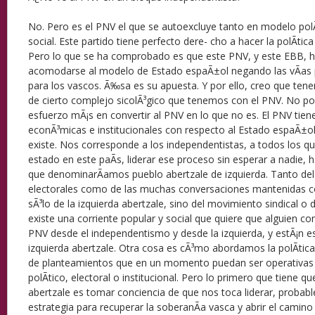
No. Pero es el PNV el que se autoexcluye tanto en modelo pol
social. Este partido tiene perfecto dere- cho a hacer la polÃ­tic
Pero lo que se ha comprobado es que este PNV, y este EBB, 
acomodarse al modelo de Estado espaÃ±ol negando las vÃ­as p
para los vascos. Ã‰sa es su apuesta. Y por ello, creo que ten
de cierto complejo sicolÃ³gico que tenemos con el PNV. No p
esfuerzo mÃ¡s en convertir al PNV en lo que no es. El PNV tiene
econÃ³micas e institucionales con respecto al Estado espaÃ±o
existe. Nos corresponde a los independentistas, a todos los q
estado en este paÃ­s, liderar ese proceso sin esperar a nadie, 
que denominarÃ­amos pueblo abertzale de izquierda. Tanto del a
electorales como de las muchas conversaciones mantenidas c
sÃ³lo de la izquierda abertzale, sino del movimiento sindical o 
existe una corriente popular y social que quiere que alguien con
PNV desde el independentismo y desde la izquierda, y estÃ¡n e
izquierda abertzale. Otra cosa es cÃ³mo abordamos la polÃ­tica
de planteamientos que en un momento puedan ser operativas d
polÃ­tico, electoral o institucional. Pero lo primero que tiene qu
abertzale es tomar conciencia de que nos toca liderar, probabl
estrategia para recuperar la soberanÃ­a vasca y abrir el camino 