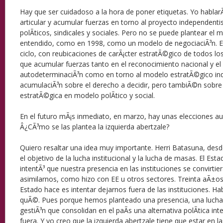
Hay que ser cuidadoso a la hora de poner etiquetas. Yo hablarÃ
articular y acumular fuerzas en torno al proyecto independenti
polÃ­ticos, sindicales y sociales. Pero no se puede plantear el 
entendido, como en 1998, como un modelo de negociaciÃ³n. E
ciclo, con reubicaciones de carÃ¡cter estratÃ©gico de todos los
que acumular fuerzas tanto en el reconocimiento nacional y el
autodeterminaciÃ³n como en torno al modelo estratÃ©gico inde
acumulaciÃ³n sobre el derecho a decidir, pero tambiÃ©n sobre c
estratÃ©gica en modelo polÃ­tico y social.
En el futuro mÃ¡s inmediato, en marzo, hay unas elecciones a
Â¿CÃ³mo se las plantea la izquierda abertzale?
Quiero resaltar una idea muy importante. Herri Batasuna, desd
el objetivo de la lucha institucional y la lucha de masas. El E
intentÃ³ que nuestra presencia en las instituciones se convirti
asimilarnos, como hizo con EE u otros sectores. Treinta aÃ±o
Estado hace es intentar dejarnos fuera de las instituciones. H
quÃ©. Pues porque hemos planteado una presencia, una lucha i
gestiÃ³n que consolidan en el paÃ­s una alternativa polÃ­tica int
fuera. Y yo creo que la izquierda abertzale tiene que estar en l