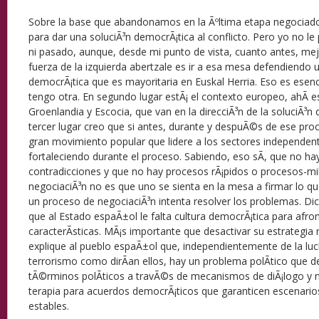
Sobre la base que abandonamos en la Ãºltima etapa negociado
para dar una soluciÃ³n democrÃ¡tica al conflicto. Pero yo no 
ni pasado, aunque, desde mi punto de vista, cuanto antes, me
fuerza de la izquierda abertzale es ir a esa mesa defendiendo u
democrÃ¡tica que es mayoritaria en Euskal Herria. Eso es esenc
tengo otra. En segundo lugar estÃ¡ el contexto europeo, ahÃ­ e
Groenlandia y Escocia, que van en la direcciÃ³n de la soluciÃ³n
tercer lugar creo que si antes, durante y despuÃ©s de ese pro
gran movimiento popular que lidere a los sectores independent
fortaleciendo durante el proceso. Sabiendo, eso sÃ­, que no ha
contradicciones y que no hay procesos rÃ¡pidos o procesos-mi
negociaciÃ³n no es que uno se sienta en la mesa a firmar lo qu
un proceso de negociaciÃ³n intenta resolver los problemas. D
que al Estado espaÃ±ol le falta cultura democrÃ¡tica para afro
caracterÃ­sticas. MÃ¡s importante que desactivar su estrategia 
explique al pueblo espaÃ±ol que, independientemente de la lu
terrorismo como dirÃ­an ellos, hay un problema polÃ­tico que d
tÃ©rminos polÃ­ticos a travÃ©s de mecanismos de diÃ¡logo y n
terapia para acuerdos democrÃ¡ticos que garanticen escenario
estables.