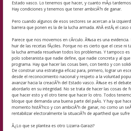
Estado vasco. Lo tenemos que hacer, y cuanto mÃ¡s tardemos
Hay condiciones y tenemos que tener ambiciÃ³n de ganar.
Pero cuando algunos de esos sectores se acercan a la izquierd
barrera que ponen es la de la lucha armada. AhÃ­ estÃ¡ el caso
Parece que nos movemos en cÃ­rculo. Ã‰sa es una evidencia.
huir de las recetas fÃ¡ciles. Porque no es cierto que el cese ni
la lucha armada resuelvan todos los problemas. Y tampoco es 
polo soberanista que nadie define, que nadie concreta y al que
programa. Hay que hacer las cosas bien, con tiento y con soli
De construir una estrategia eficaz para, primero, lograr un es
desde el reconocimiento nacional y respeto a la voluntad popu
avanzar hacia la creaciÃ³n del Estado vasco. Ã‰se es el debat
abordarlo en su integridad. No se trata de hacer las cosas de fo
que hacer esto y el otro tiene que hacer lo otro. Todos tenem
bloque que demanda una buena parte del paÃ­s. Y hay que hace
momento histÃ³rico y con ambiciÃ³n de ganar, no como un seÃ
rentabilizar electoralmente la situaciÃ³n de apartheid que sufre 
Â¿Lo que se plantea es otro Lizarra-Garazi?