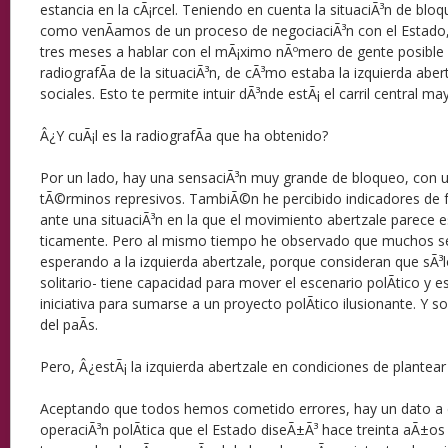
estancia en la cÃ¡rcel. Teniendo en cuenta la situaciÃ³n de bloq
como venÃ­amos de un proceso de negociaciÃ³n con el Estado,
tres meses a hablar con el mÃ¡ximo nÃºmero de gente posibl
radiografÃ­a de la situaciÃ³n, de cÃ³mo estaba la izquierda aber
sociales. Esto te permite intuir dÃ³nde estÃ¡ el carril central ma
Â¿Y cuÃ¡l es la radiografÃ­a que ha obtenido?
Por un lado, hay una sensaciÃ³n muy grande de bloqueo, con un
tÃ©rminos represivos. TambiÃ©n he percibido indicadores de f
ante una situaciÃ³n en la que el movimiento abertzale parece e
ticamente. Pero al mismo tiempo he observado que muchos se
esperando a la izquierda abertzale, porque consideran que sÃ³l
solitario- tiene capacidad para mover el escenario polÃ­tico y
iniciativa para sumarse a un proyecto polÃ­tico ilusionante. Y 
del paÃ­s.
Pero, Â¿estÃ¡ la izquierda abertzale en condiciones de plantear
Aceptando que todos hemos cometido errores, hay un dato a d
operaciÃ³n polÃ­tica que el Estado diseÃ±Ã³ hace treinta aÃ±os 