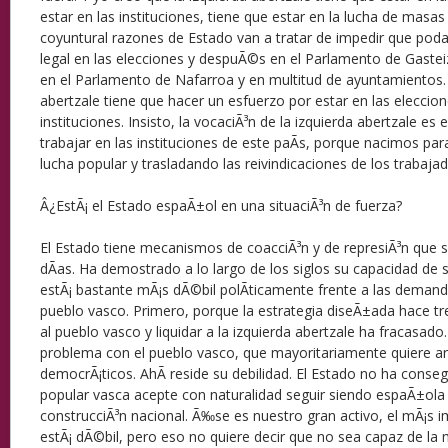
estar en las instituciones, tiene que estar en la lucha de ma
coyuntural razones de Estado van a tratar de impedir que po
legal en las elecciones y despuÃ©s en el Parlamento de Gaste
en el Parlamento de Nafarroa y en multitud de ayuntamientos. 
abertzale tiene que hacer un esfuerzo por estar en las eleccion
instituciones. Insisto, la vocaciÃ³n de la izquierda abertzale es 
trabajar en las instituciones de este paÃ­s, porque nacimos p
lucha popular y trasladando las reivindicaciones de los trabaja
Â¿EstÃ¡ el Estado espaÃ±ol en una situaciÃ³n de fuerza?
El Estado tiene mecanismos de coacciÃ³n y de represiÃ³n que s
dÃ­as. Ha demostrado a lo largo de los siglos su capacidad de s
estÃ¡ bastante mÃ¡s dÃ©bil polÃ­ticamente frente a las deman
pueblo vasco. Primero, porque la estrategia diseÃ±ada hace tr
al pueblo vasco y liquidar a la izquierda abertzale ha fracasado
problema con el pueblo vasco, que mayoritariamente quiere ar
democrÃ¡ticos. AhÃ­ reside su debilidad. El Estado no ha conse
popular vasca acepte con naturalidad seguir siendo espaÃ±ola
construcciÃ³n nacional. Ã‰se es nuestro gran activo, el mÃ¡s
estÃ¡ dÃ©bil, pero eso no quiere decir que no sea capaz de la 