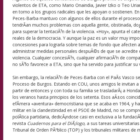
violentos de ETA, como Mario Onaindia, Javier Izko o Teo Uria
en torno a los grupos radicales que les apoyan o sostienen. E
Peces-Barba mantuvo con algunos de ellos durante el proces
tendrÃ­an muchos problemas con aquella gente, obstinada, do
para superar la tentaciÃ³n de la violencia. «Hoy», apunta el ca
reales de la democracia. Y aunque la paz es un valor muy impo
concesiones para lograrla sobre temas de fondo que afecten a l
administrar medidas personales despuÃ©s de que se acredite
violencia. Cualquier concesiÃ³n, cualquier afirmaciÃ³n de compar
no sÃ³lo favorece a ETA, sino que ha servido para justificar su v
Sin embargo, la relaciÃ³n de Peces-Barba con el PaÃ­s Vasco se
Proceso de Burgos. Estando en COU, unos amigos le invitan a 
partir de entonces y con toda su familia se trasladarÃ¡ a Honda
los veranos hasta principios de los setenta. Esos aÃ±os coin
efÃ­mera «aventura» democristiana que se acaba en 1964, y h
militar en la clandestinidad en el PSOE de Madrid, no se compr
polÃ­tica partidaria, dedicÃ¡ndose casi en exclusiva a la fundaci
revista
Cuadernos para el DiÃ¡logo,
a sus tareas universitarias
Tribunal de Orden PÃºblico (TOP) y los tribunales militares de m