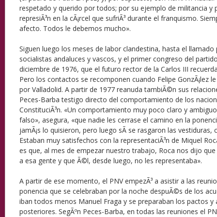
respetado y querido por todos; por su ejemplo de militancia y 
represiÃ³n en la cÃ¡rcel que sufriÃ³ durante el franquismo. Sie
afecto. Todos le debemos mucho».
Siguen luego los meses de labor clandestina, hasta el llamado 
socialistas andaluces y vascos, y el primer congreso del partid
diciembre de 1976, que el futuro rector de la Carlos III recuerd
Pero los contactos se recomponen cuando Felipe GonzÃ¡lez le
por Valladolid. A partir de 1977 reanuda tambiÃ©n sus relacion
Peces-Barba testigo directo del comportamiento de los naciona
ConstituciÃ³n. «Un comportamiento muy poco claro y ambiguo
falso», asegura, «que nadie les cerrase el camino en la ponencia
jamÃ¡s lo quisieron, pero luego sÃ­ se rasgaron las vestiduras,
Estaban muy satisfechos con la representaciÃ³n de Miquel Roca 
es que, al mes de empezar nuestro trabajo, Roca nos dijo que
a esa gente y que Ã©l, desde luego, no les representaba».
A partir de ese momento, el PNV empezÃ³ a asistir a las reunio
ponencia que se celebraban por la noche despuÃ©s de los ac
iban todos menos Manuel Fraga y se preparaban los pactos y 
posteriores. SegÃºn Peces-Barba, en todas las reuniones el PN