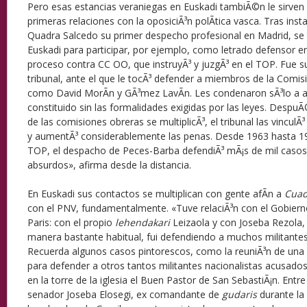
Pero esas estancias veraniegas en Euskadi tambiÃ©n le sirven
primeras relaciones con la oposiciÃ³n polÃ­tica vasca. Tras ins
Quadra Salcedo su primer despecho profesional en Madrid, se
Euskadi para participar, por ejemplo, como letrado defensor en
proceso contra CC OO, que instruyÃ³ y juzgÃ³ en el TOP. Fue su
tribunal, ante el que le tocÃ³ defender a miembros de la Comis
como David MorÃ­n y GÃ³mez LavÃ­n. Les condenaron sÃ³lo a 
constituido sin las formalidades exigidas por las leyes. Desp
de las comisiones obreras se multiplicÃ³, el tribunal las vincul
y aumentÃ³ considerablemente las penas. Desde 1963 hasta 197
TOP, el despacho de Peces-Barba defendiÃ³ mÃ¡s de mil casos
absurdos», afirma desde la distancia.
En Euskadi sus contactos se multiplican con gente afÃ­n a
Cuad
con el PNV, fundamentalmente. «Tuve relaciÃ³n con el Gobierno
Paris: con el propio
lehendakari
Leizaola y con Joseba Rezola,
manera bastante habitual, fui defendiendo a muchos militante
Recuerda algunos casos pintorescos, como la reuniÃ³n de un
para defender a otros tantos militantes nacionalistas acusado
en la torre de la iglesia el Buen Pastor de San SebastiÃ¡n. Entr
senador Joseba Elosegi, ex comandante de
gudaris
durante la 