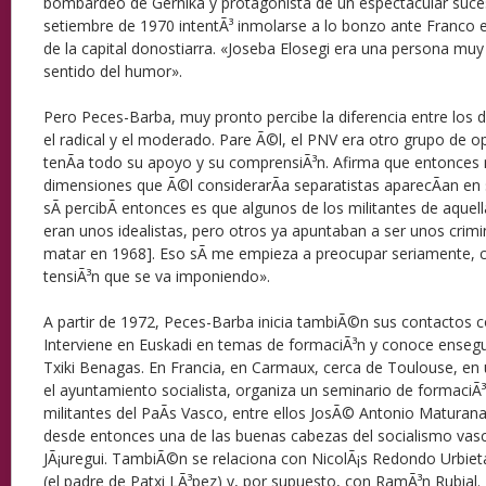
bombardeo de Gernika y protagonista de un espectacular suce
setiembre de 1970 intentÃ³ inmolarse a lo bonzo ante Franco e
de la capital donostiarra. «Joseba Elosegi era una persona muy 
sentido del humor».
Pero Peces-Barba, muy pronto percibe la diferencia entre los 
el radical y el moderado. Pare Ã©l, el PNV era otro grupo de o
tenÃ­a todo su apoyo y su comprensiÃ³n. Afirma que entonces 
dimensiones que Ã©l considerarÃ­a separatistas aparecÃ­an en
sÃ­ percibÃ­ entonces es que algunos de los militantes de aque
eran unos idealistas, pero otros ya apuntaban a ser unos crim
matar en 1968]. Eso sÃ­ me empieza a preocupar seriamente, 
tensiÃ³n que se va imponiendo».
A partir de 1972, Peces-Barba inicia tambiÃ©n sus contactos co
Interviene en Euskadi en temas de formaciÃ³n y conoce ensegu
Txiki Benagas. En Francia, en Carmaux, cerca de Toulouse, en 
el ayuntamiento socialista, organiza un seminario de formaci
militantes del PaÃ­s Vasco, entre ellos JosÃ© Antonio Maturana
desde entonces una de las buenas cabezas del socialismo vas
JÃ¡uregui. TambiÃ©n se relaciona con NicolÃ¡s Redondo Urbiet
(el padre de Patxi LÃ³pez) y, por supuesto, con RamÃ³n Rubia