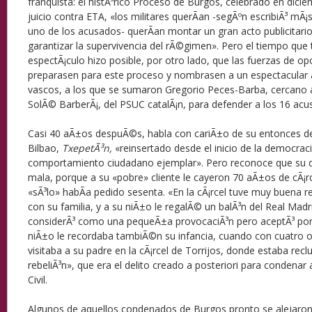
franquista: el histÃ³rico Proceso de Burgos, celebrado en dici
juicio contra ETA, «los militares querÃ­an -segÃºn escribiÃ³ mÃ¡
uno de los acusados- querÃ­an montar un gran acto publicitario
garantizar la supervivencia del rÃ©gimen». Pero el tiempo que
espectÃ¡culo hizo posible, por otro lado, que las fuerzas de o
preparasen para este proceso y nombrasen a un espectacular 
vascos, a los que se sumaron Gregorio Peces-Barba, cercano a
SolÃ© BarberÃ¡, del PSUC catalÃ¡n, para defender a los 16 acu
Casi 40 aÃ±os despuÃ©s, habla con cariÃ±o de su entonces de
Bilbao,
TxepetÃ³n,
«reinsertado desde el inicio de la democrac
comportamiento ciudadano ejemplar». Pero reconoce que su d
mala, porque a su «pobre» cliente le cayeron 70 aÃ±os de cÃ¡rce
«sÃ³lo» habÃ­a pedido sesenta. «En la cÃ¡rcel tuve muy buena r
con su familia, y a su niÃ±o le regalÃ© un balÃ³n del Real Madr
considerÃ³ como una pequeÃ±a provocaciÃ³n pero aceptÃ³ por 
niÃ±o le recordaba tambiÃ©n su infancia, cuando con cuatro 
visitaba a su padre en la cÃ¡rcel de Torrijos, donde estaba reclu
rebeliÃ³n», que era el delito creado a posteriori para condenar 
Civil.
Algunos de aquellos condenados de Burgos pronto se alejaron