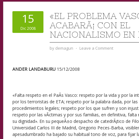
«EL PROBLEMA VAS
15
ACABARÃ¡ CON EL
Dic 2008
NACIONALISMO EN 
by
demagun
⋅
Leave a Comment
ANDER LANDABURU
15/12/2008
«Falta respeto en el PaÃ­s Vasco: respeto por la vida y por la in
por los terroristas de ETA; respeto por la palabra dada, por las
procedimientos legales; respeto por los que sufren y son inju
respeto por las vÃ­ctimas y por sus familias, en definitiva, falta
su dignidad». En su pequeÃ±o despacho de catedrÃ¡tico de Filo
Universidad Carlos III de Madrid, Gregorio Peces-Barba, visib
apesadumbrado ha bajado su habitual tono de voz, para fijar la