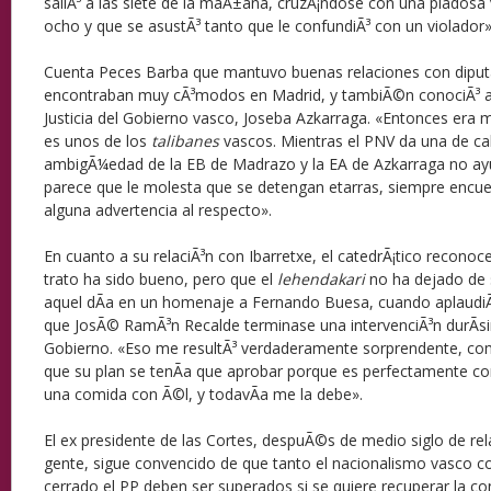
saliÃ³ a las siete de la maÃ±ana, cruzÃ¡ndose con una piadosa
ocho y que se asustÃ³ tanto que le confundiÃ³ con un violador»
Cuenta Peces Barba que mantuvo buenas relaciones con diputa
encontraban muy cÃ³modos en Madrid, y tambiÃ©n conociÃ³ al
Justicia del Gobierno vasco, Joseba Azkarraga. «Entonces era 
es unos de los
talibanes
vascos. Mientras el PNV da una de cal 
ambigÃ¼edad de la EB de Madrazo y la EA de Azkarraga no ayu
parece que le molesta que se detengan etarras, siempre encue
alguna advertencia al respecto».
En cuanto a su relaciÃ³n con Ibarretxe, el catedrÃ¡tico reconoce
trato ha sido bueno, pero que el
lehendakari
no ha dejado de 
aquel dÃ­a en un homenaje a Fernando Buesa, cuando aplaudiÃ
que JosÃ© RamÃ³n Recalde terminase una intervenciÃ³n durÃ­s
Gobierno. «Eso me resultÃ³ verdaderamente sorprendente, c
que su plan se tenÃ­a que aprobar porque es perfectamente co
una comida con Ã©l, y todavÃ­a me la debe».
El ex presidente de las Cortes, despuÃ©s de medio siglo de rel
gente, sigue convencido de que tanto el nacionalismo vasco 
cerrado el PP deben ser superados si se quiere recuperar la conv