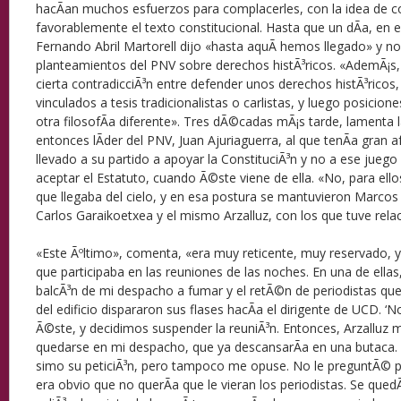
hacÃ­an muchos esfuerzos para complacerles, con la idea de c
favorablemente el texto constitucional. Hasta que un dÃ­a, en e
Fernando Abril Martorell dijo «hasta aquÃ­ hemos llegado» y no
planteamientos del PNV sobre derechos histÃ³ricos. «AdemÃ¡s,
cierta contradicciÃ³n entre defender unos derechos histÃ³ricos
vinculados a tesis tradicionalistas o carlistas, y luego posicion
otra filosofÃ­a diferente». Tres dÃ©cadas mÃ¡s tarde, lamenta
entonces lÃ­der del PNV, Juan Ajuriaguerra, al que tenÃ­a gran 
llevado a su partido a apoyar la ConstituciÃ³n y no a ese juego 
aceptar el Estatuto, cuando Ã©ste viene de ella. «No, para ellos
que llegaba del cielo, y en esa postura se mantuvieron Marcos
Carlos Garaikoetxea y el mismo Arzalluz, con los que tuve relac
«Este Ãºltimo», comenta, «era muy reticente, muy reservado, y
que participaba en las reuniones de las noches. En una de ellas, A
balcÃ³n de mi despacho a fumar y el retÃ©n de periodistas qu
del edificio dispararon sus flases hacÃ­a el dirigente de UCD. ‘
Ã©ste, y decidimos suspender la reuniÃ³n. Entonces, Arzalluz m
quedarse en mi despacho, que ya descansarÃ­a en una butaca
simo su peticiÃ³n, pero tampoco me opuse. No le preguntÃ© p
era obvio que no querÃ­a que le vieran los periodistas. Se quedÃ