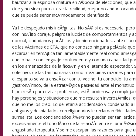
bautizar a la espinosa criatura en Ã©poca de elecciones, que a
cine y no sirva para alterar la realidad, mejor no andar tocando
que se pueda sentir incÃ³modamente identificado.
Ya he despejado mis incÃ³gnitas. No sÃ© si es necesaria, pero
con insÃ³lito coraje, peligrosa lucidez de comportamientos y 
normal, ciudadanos pacÃ­ficos y bienintencionados, ante el aco
de las vÃ­ctimas de ETA, que no conozco ninguna pelÃ­cula que
escarbar en temÃ¡tica tan lamentablemente real como arries
que lo hace con lenguaje contundente y con una capacidad para
en los amenazados de la ficciÃ³n y en el aterrado espectador. S
colectivo, de las tan humanas como mezquinas razones para m
el espanto se va a ensaÃ±ar con tu vecino, tu conocido, tu am
gastronÃ³mico, de la estratÃ©gica pasividad ante el monstruo 
hipocresÃ­a para evitar problemas, estÃ¡ poderosa y compleja
hay personajes y situaciones que me resultan inverosÃ­miles, 
que no me los creo. Lo del etarra accidentado y condenado a 
antiguos y despiadados correligionarios le reclaman fidelidade
surrealista. Los concienciados
killers
no pueden ser tan lerdo
excesivamente el tono lÃ­rico de la relaciÃ³n entre el amnÃ©s
angustiada terapeuta. Y se me escapan las razones para que