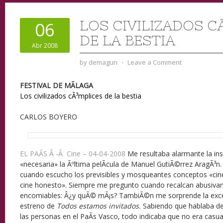
LOS CIVILIZADOS C
06
DE LA BESTIA
Abr 2008
by
demagun
⋅
Leave a Comment
FESTIVAL DE MÃLAGA
Los civilizados cÃ³mplices de la bestia
CARLOS BOYERO
EL PAÃS Â -Â Cine – 04-04-2008
Me resultaba alarmante la insi
«necesaria» la Ãºltima pelÃ­cula de Manuel GutiÃ©rrez AragÃ³n
cuando escucho los previsibles y mosqueantes conceptos «cine
cine honesto». Siempre me pregunto cuando recalcan abusivam
encomiables: Â¿y quÃ© mÃ¡s? TambiÃ©n me sorprende la exce
estreno de
Todos estamos invitados.
Sabiendo que hablaba del
las personas en el PaÃ­s Vasco, todo indicaba que no era casua