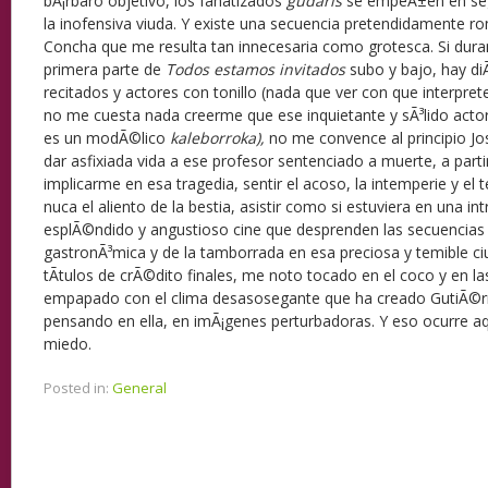
bÃ¡rbaro objetivo, los fanatizados
gudaris
se empeÃ±en en segu
la inofensiva viuda. Y existe una secuencia pretendidamente rom
Concha que me resulta tan innecesaria como grotesca. Si duran
primera parte de
Todos estamos invitados
subo y bajo, hay d
recitados y actores con tonillo (nada que ver con que interpre
no me cuesta nada creerme que ese inquietante y sÃ³lido acto
es un modÃ©lico
kaleborroka),
no me convence al principio J
dar asfixiada vida a ese profesor sentenciado a muerte, a par
implicarme en esa tragedia, sentir el acoso, la intemperie y el 
nuca el aliento de la bestia, asistir como si estuviera en una in
esplÃ©ndido y angustioso cine que desprenden las secuencias 
gastronÃ³mica y de la tamborrada en esa preciosa y temible c
tÃ­tulos de crÃ©dito finales, me noto tocado en el coco y en las
empapado con el clima desasosegante que ha creado GutiÃ©rr
pensando en ella, en imÃ¡genes perturbadoras. Y eso ocurre a
miedo.
Posted in:
General