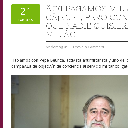
Â€ŒPAGAMOS MIL 
21
CÃ¡RCEL, PERO CO
Feb 2019
QUE NADIE QUISIER
MILIÂ€
by
demagun
⋅
Leave a Comment
Hablamos con Pepe Beunza, activista antimilitarista y uno de l
campaÃ±a de objeciÃ³n de conciencia al servicio militar obligat