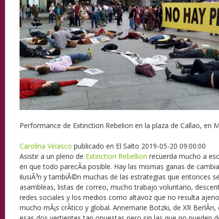
Performance de Extinction Rebelion en la plaza de Callao, en M
Carolina Velasco
publicado en El Salto
2019-05-20 09:00:00
Asistir a un pleno de
Extinction Rebellion
recuerda mucho a eso
en que todo parecÃ­a posible. Hay las mismas ganas de cambia
ilusiÃ³n y tambiÃ©n muchas de las estrategias que entonces se 
asambleas, listas de correo, mucho trabajo voluntario, descentr
redes sociales y los medios como altavoz que no resulta ajen
mucho mÃ¡s crÃ­tico y global. Annemarie Botzki, de XR BerlÃ­n,
esas dos vertientes tan opuestas pero sin las que no pueden de