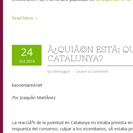
Read More →
Â¿QUIÃ©N ESTÃ¡ 
24
CATALUNYA?
Oct 2019
by
demagun
⋅
Leave a Comment
kaosenlared.net
Por
JoaquÃ­n MartÃ­nez
La reacciÃ³n de la juventud en Catalunya no estaba prevista en
respuesta del consenso, culpar a los incendiarios, sÃ­ estaba p