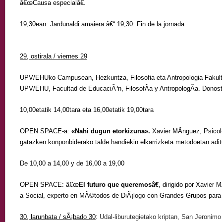
â€œCausa especialâ€.
19,30ean: Jardunaldi amaiera â€“ 19,30: Fin de la jornada
29, ostirala / viernes 29
UPV/EHUko Campusean, Hezkuntza, Filosofia eta Antropologia Fakul
UPV/EHU, Facultad de EducaciÃ³n, FilosofÃ­a y AntropologÃ­a. Donost
10,00etatik 14,00tara eta 16,00etatik 19,00tara
OPEN SPACE-a:
«Nahi dugun etorkizuna».
Xavier MÃ­nguez, Psicol
gatazken konponbiderako talde handiekin elkarrizketa metodoetan adit
De 10,00 a 14,00 y de 16,00 a 19,00
OPEN SPACE: â€œ
El futuro que queremosâ€
, dirigido por Xavier 
a Social, experto en MÃ©todos de DiÃ¡logo con Grandes Grupos para l
30, larunbata / sÃ¡bado 30
:
Udal-liburutegietako kriptan, San Jeronim