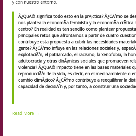
y con nuestro entorno.
Â¿QuÃ© significa todo esto en la prÃ¡ctica? Â¿CÃ³mo se de
nos plantea la economÃ­a feminista y la economÃ­a crÃ­tica d
centro? En realidad es tan sencillo como plantear propuesta
principales retos que afrontamos a partir de cuatro cuesti
contribuye esta propuesta a cubrir las necesidades materiale
gente? Â¿CÃ³mo influye en las relaciones sociales y, especÃ­
explotaciÃ³n, el patriarcado, el racismo, la xenofobia, la hom
adultocracia y otras dinÃ¡micas sociales que promueven rel
violencia? Â¿QuÃ© impacto tiene en las bases materiales qu
reproducciÃ³n de la vida, es decir, en el medioambiente o 
cambio climÃ¡tico? Â¿CÃ³mo contribuye a reequilibrar la dist
capacidad de decisiÃ³n y, por tanto, a construir una socied
Read More →