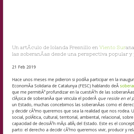
Un artÃ­culo de Iolanda Fresnillo en
Viento Sur
ana
las soberanÃ­as desde una perspectiva popular y
21 Feb 2019
Hace unos meses me pidieron si podÃ­a participar en la inaugur
EconomÃ­a Solidaria de Catalunya (FESC) hablando deÂ
sobera
que me permitiÃ³ profundizar en la cuestiÃ³n de las soberanÃ­a
clÃ¡sica de soberanÃ­a que vincula el poderÂ
que reside en el 
un Estado, muchas concebimos las soberanÃ­as como el derecho
y decidir cÃ³mo queremos que sea la realidad que nos rodea. 
social, polÃ­tica, cultural, territorial, ambiental, relacional, so
capacidad de decisiÃ³n mÃ¡s allÃ¡ del Estado. Este es el conce
parto: el derecho a decidir cÃ³mo queremos vivir, producir y r