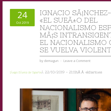
IGNACIO SÃ¡NCHEZ
24
«EL SUEÃ±O DEL
Oct 2019
NACIONALISMO ES
MÃ¡S INTRANSIGEN
EL NACIONALISMO 
SE VUELVA VIOLEN
by
demagun
⋅
Leave a Comment
22/10/2019 –
21:11hÂ Â
eldiario.es
IÃ±igo SÃ¡enz de Ugarte
Â