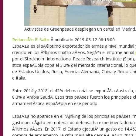
Activistas de Greenpeace despliegan un cartel en Madrid.
RedacciÃ³n El Salto
Â publicado
2019-03-12 06:15:00
EspaÃ±a es el sÃ©ptimo exportador de armas a nivel mundial y
crecido en los Ãºltimos cuatro aÃ±os. SegÃºn el informe anual
por el Stockholm International Peace Research Institute (Sipri)
stica espaÃ±ola copa el 3,2% del mercado internacional, lo que 
de Estados Unidos, Rusia, Francia, Alemania, China y Reino Uni
e Italia.
Entre 2014 y 2018, el 42% del material se exportÃ³ a Australia, 
8,3% a Arabia SaudÃ­. Esos tres paÃ­ses fueron los principales cl
armamentÃ­stica espaÃ±ola en ese periodo.
EspaÃ±a no aparece en el rÃ¡nking de los principales paÃ­ses i
gasto per cÃ¡pita en material de defensa ha experimentado un 
Ãºltimos aÃ±os. En 2017, el Estado ejecutÃ³ un gasto de 14.46
compra de armamento, la cifra mÃ¡s alta desde el aÃ±o 2012, y