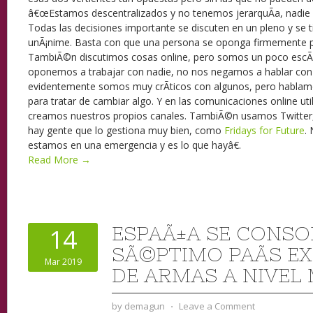
â€œEstamos descentralizados y no tenemos jerarquÃ­a, nadie 
Todas las decisiones importante se discuten en un pleno y se
unÃ¡nime. Basta con que una persona se oponga firmemente p
TambiÃ©n discutimos cosas online, pero somos un poco escÃ
oponemos a trabajar con nadie, no nos negamos a hablar co
evidentemente somos muy crÃ­ticos con algunos, pero habla
para tratar de cambiar algo. Y en las comunicaciones online ut
creamos nuestros propios canales. TambiÃ©n usamos Twitter,
hay gente que lo gestiona muy bien, como
Fridays for Future
.
estamos en una emergencia y es lo que hayâ€.
Read More →
ESPAÃ±A SE CONS
14
SÃ©PTIMO PAÃ­S E
Mar 2019
DE ARMAS A NIVEL
by
demagun
⋅
Leave a Comment