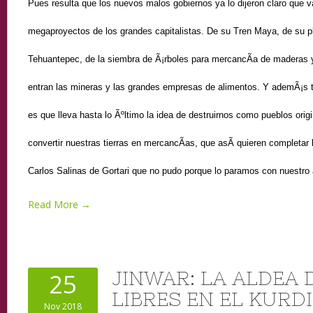
Pues resulta que los nuevos malos gobiernos ya lo dijeron claro que 
megaproyectos de los grandes capitalistas. De su Tren Maya, de su pl
Tehuantepec, de la siembra de Ã¡rboles para mercancÃ­a de maderas 
entran las mineras y las grandes empresas de alimentos. Y ademÃ¡s t
es que lleva hasta lo Ãºltimo la idea de destruirnos como pueblos orig
convertir nuestras tierras en mercancÃ­as, que asÃ­ quieren completar 
Carlos Salinas de Gortari que no pudo porque lo paramos con nuestro 
Read More →
JINWAR: LA ALDEA 
25
LIBRES EN EL KURD
Nov 2018