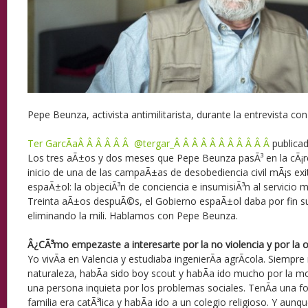
Pepe Beunza, activista antimilitarista, durante la entrevista con
Ter GarcÃ­aÂ Â Â Â Â Â @tergar_Â Â Â Â Â Â Â Â Â Â Â
publica
Los tres aÃ±os y dos meses que Pepe Beunza pasÃ³ en la cÃ¡rc
inicio de una de las campaÃ±as de desobediencia civil mÃ¡s ex
espaÃ±ol: la objeciÃ³n de conciencia e insumisiÃ³n al servicio mi
Treinta aÃ±os despuÃ©s, el Gobierno espaÃ±ol daba por fin su
eliminando la mili. Hablamos con Pepe Beunza.
Â¿CÃ³mo empezaste a interesarte por la no violencia y por la o
Yo vivÃ­a en Valencia y estudiaba ingenierÃ­a agrÃ­cola. Siempr
naturaleza, habÃ­a sido boy scout y habÃ­a ido mucho por la
una persona inquieta por los problemas sociales. TenÃ­a una fo
familia era catÃ³lica y habÃ­a ido a un colegio religioso. Y a