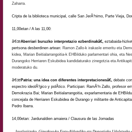
Zaharra.
Cripta de la biblioteca municipal, calle San JerÃ³nimo, Parte Vieja, Do
11,00etan / A las 11,00:
â€œ
Aberriari buruzko interpretazio ezberdinakâ€,
eztabaida-hizket
pertsona desberdinen artean:
Ramon Zallo-k irakasle emeritu eta Dem
kidea, Marian Beitialarrangoitia-k EHBilduko parlamentari ohia, eta N
Durangoko Herriaren Eskubidea kandidaturako zinegotzia eta Antikapita
moderatuko du.
â€œ
Patria: una idea con diferentes interpretacionesâ€,
debate con 
espectro ideolÃ³gico y polÃ­tico. Participan: RamÃ³n Zallo, profesor 
Demokrazia Bai; Marian Beitialarrangoitia, exparlamentaria de EHBild
concejala de Herriaren Eskubidea de Durango y militante de Anticapita
Pedro Ibarra.
14,00etan: Jardunaldien amaiera / Clausura de las Jornadas
Jaurlaritzako, Gipuzkoa-ko Foru-Aldundiko eta Donostiako Udaletxeko g