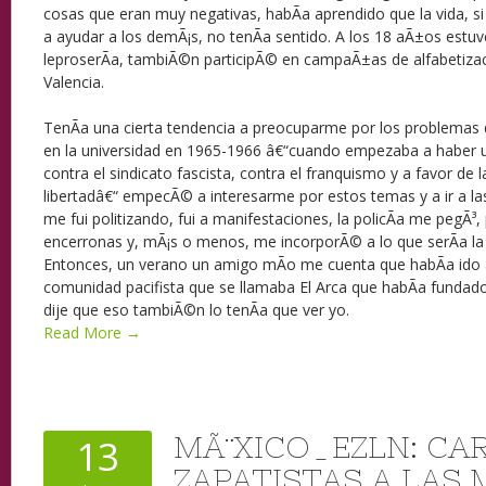
cosas que eran muy negativas, habÃ­a aprendido que la vida, s
a ayudar a los demÃ¡s, no tenÃ­a sentido. A los 18 aÃ±os estuv
leproserÃ­a, tambiÃ©n participÃ© en campaÃ±as de alfabetizac
Valencia.
TenÃ­a una cierta tendencia a preocuparme por los problemas d
en la universidad en 1965-1966 â€“cuando empezaba a haber 
contra el sindicato fascista, contra el franquismo y a favor de 
libertadâ€“ empecÃ© a interesarme por estos temas y a ir a l
me fui politizando, fui a manifestaciones, la policÃ­a me pegÃ³
encerronas y, mÃ¡s o menos, me incorporÃ© a lo que serÃ­a la 
Entonces, un verano un amigo mÃ­o me cuenta que habÃ­a ido 
comunidad pacifista que se llamaba El Arca que habÃ­a fundad
dije que eso tambiÃ©n lo tenÃ­a que ver yo.
Read More →
MÃ¨XICO_EZLN: CAR
13
ZAPATISTAS A LAS