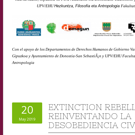
UPV/EHU
H
ezkuntza, Filosofia eta Antropologia
Fakultat
Con el apoyo de los Departamentos de Derechos Humanos de Gobierno Vas
Gipuzkoa y Ayuntamiento de Donostia-San SebastiÃ¡n y UPV/EHU Facultad
Antropologia
EXTINCTION REBELL
20
REINVENTANDO LA
May 2019
DESOBEDIENCIA CIV