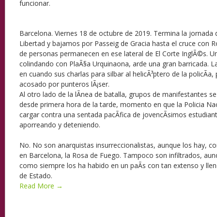
funcionar.
Barcelona. Viernes 18 de octubre de 2019. Termina la jornada 
Libertad y bajamos por Passeig de Gracia hasta el cruce con R
de personas permanecen en ese lateral de El Corte InglÃ©s. Un
colindando con PlaÃ§a Urquinaona, arde una gran barricada. L
en cuando sus charlas para silbar al helicÃ³ptero de la policÃ
acosado por punteros lÃ¡ser.
Al otro lado de la lÃ­nea de batalla, grupos de manifestantes se 
desde primera hora de la tarde, momento en que la Policia Na
cargar contra una sentada pacÃ­fica de jovencÃ­simos estudiant
aporreando y deteniendo.
No. No son anarquistas insurreccionalistas, aunque los hay, 
en Barcelona, la Rosa de Fuego. Tampoco son infiltrados, au
como siempre los ha habido en un paÃ­s con tan extenso y llen
de Estado.
Read More →