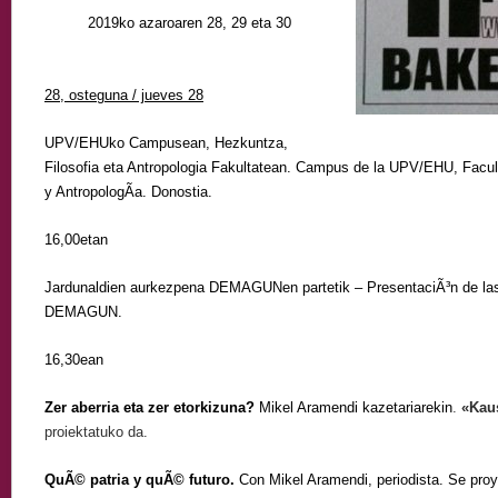
2019ko azaroaren 28, 29 eta 30
28, osteguna / jueves 28
UPV/EHUko Campusean, Hezkuntza,
Filosofia eta Antropologia Fakultatean. Campus de la UPV/EHU, Facul
y AntropologÃ­a. Donostia.
16,00etan
Jardunaldien aurkezpena DEMAGUNen partetik – PresentaciÃ³n de las
DEMAGUN.
16,30ean
Zer aberria eta zer etorkizuna?
Mikel Aramendi kazetariarekin
.
«Kau
proiektatuko da.
QuÃ© patria y quÃ© futuro.
Con Mikel Aramendi, periodista. Se pro