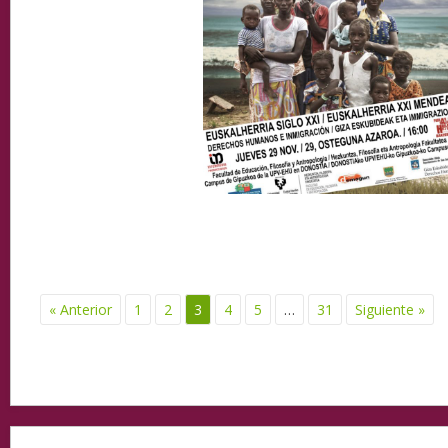
« Anterior
1
2
3
4
5
…
31
Siguiente »