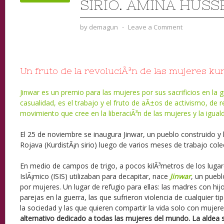
SIRIO. AMINA HUSS
by
demagun
⋅
Leave a Comment
Un fruto de la revoluciÃ³n de las mujeres ku
Jinwar es un premio para las mujeres por sus sacrificios en la 
casualidad, es el trabajo y el fruto de aÃ±os de activismo, de 
movimiento que cree en la liberaciÃ³n de las mujeres y la igua
El 25 de noviembre se inaugura Jinwar, un pueblo construido y
Rojava (KurdistÃ¡n sirio) luego de varios meses de trabajo cole
En medio de campos de trigo, a pocos kilÃ³metros de los lugar
IslÃ¡mico (ISIS) utilizaban para decapitar, nace
Jinwar
, un puebl
por mujeres. Un lugar de refugio para ellas: las madres con hij
parejas en la guerra, las que sufrieron violencia de cualquier ti
la sociedad y las que quieren compartir la vida solo con mujer
alternativo dedicado a todas las mujeres del mundo. La aldea 