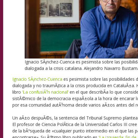
Ignacio SÃ¡nchez-Cuenca es pesimista sobre las posibilid
dialogada a la crisis catalana.
Alejandro Navarro Bustam
Ignacio SÃ¡nchez-Cuenca
es pesimista sobre las posibilidades 
dialogada y no traumÃ¡tica a la crisis producida en CataluÃ±a. 
libro
‘La confusiÃ³n nacional’
en el que describÃ­a lo que conside
sistÃ©mico de la democracia espaÃ±ola a la hora de encarar l
por esa comunidad autÃ³noma desde varios aÃ±os antes del 
Un aÃ±o despuÃ©s, la sentencia del Tribunal Supremo plantea
El profesor de Ciencia PolÃ­tica de la Universidad Carlos III cre
de la bÃºsqueda de «cualquier punto intermedio en el que las 
encontrarse». Su Ãºltimo libro publicado es
‘La izquierda: fin de 