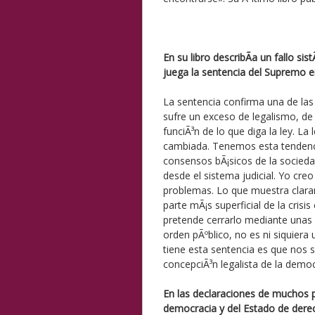
En su libro describÃ­a un fallo 
juega la sentencia del Supremo e
La sentencia confirma una de las
sufre un exceso de legalismo, de u
funciÃ³n de lo que diga la ley. L
cambiada. Tenemos esta tendencia
consensos bÃ¡sicos de la socied
desde el sistema judicial. Yo cre
problemas. Lo que muestra claram
parte mÃ¡s superficial de la crisis
pretende cerrarlo mediante unas pe
orden pÃºblico, no es ni siquiera 
tiene esta sentencia es que nos
concepciÃ³n legalista de la democ
En las declaraciones de muchos pa
democracia y del Estado de derech