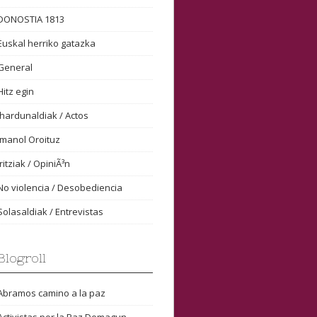
DONOSTIA 1813
Euskal herriko gatazka
General
Hitz egin
Ihardunaldiak / Actos
Imanol Oroituz
Iritziak / OpiniÃ³n
No violencia / Desobediencia
Solasaldiak / Entrevistas
Blogroll
Abramos camino a la paz