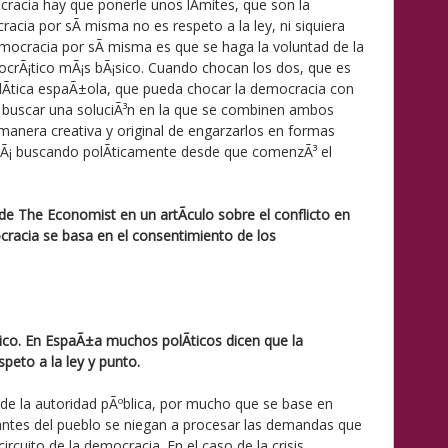
racia hay que ponerle unos lÃ­mites, que son la
racia por sÃ­ misma no es respeto a la ley, ni siquiera
democracia por sÃ­ misma es que se haga la voluntad de la
mocrÃ¡tico mÃ¡s bÃ¡sico. Cuando chocan los dos, que es
lÃ­tica espaÃ±ola, que pueda chocar la democracia con
e buscar una soluciÃ³n en la que se combinen ambos
anera creativa y original de engarzarlos en formas
stÃ¡ buscando polÃ­ticamente desde que comenzÃ³ el
a de The Economist en un artÃ­culo sobre el conflicto en
racia se basa en el consentimiento de los
¡nico. En EspaÃ±a muchos polÃ­ticos dicen que la
peto a la ley y punto.
de la autoridad pÃºblica, por mucho que se base en
tantes del pueblo se niegan a procesar las demandas que
ircuito de la democracia. En el caso de la crisis