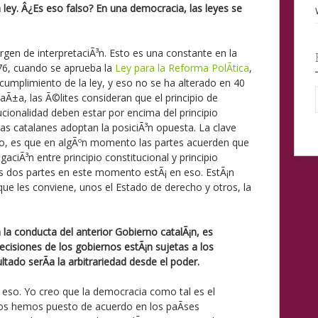
 ley. Â¿Es eso falso? En una democracia, las leyes se
rgen de interpretaciÃ³n. Esto es una constante en la
76, cuando se aprueba la
Ley para la Reforma PolÃ­tica
,
cumplimiento de la ley, y eso no se ha alterado en 40
paÃ±a, las Ã©lites consideran que el principio de
tucionalidad deben estar por encima del principio
as catalanes adoptan la posiciÃ³n opuesta. La clave
icio, es que en algÃºn momento las partes acuerden que
aciÃ³n entre principio constitucional y principio
s dos partes en este momento estÃ¡ en eso. EstÃ¡n
que les conviene, unos el Estado de derecho y otros, la
 la conducta del anterior Gobierno catalÃ¡n, es
cisiones de los gobiernos estÃ¡n sujetas a los
ultado serÃ­a la arbitrariedad desde el poder.
eso. Yo creo que la democracia como tal es el
nos hemos puesto de acuerdo en los paÃ­ses