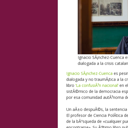
Ignacio SÃ¡nchez-Cuenca es
dialogada a la crisis catala
Ignacio SÃ¡nchez-Cuenca
es pesim
dialogada y no traumÃ¡tica a la c
libro
‘La confusiÃ³n nacional’
en el
sistÃ©mico de la democracia esp
por esa comunidad autÃ³noma de
Un aÃ±o despuÃ©s, la sentencia 
El profesor de Ciencia PolÃ­tica d
de la bÃºsqueda de «cualquier pu
encontrarse». Su Ãºltimo libro pu