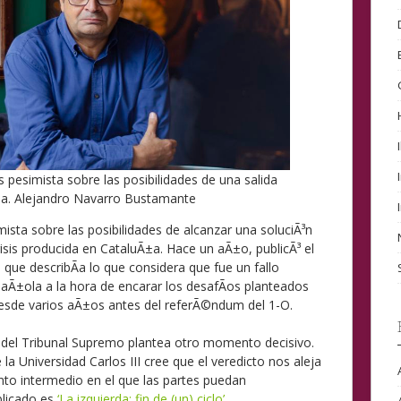
 pesimista sobre las posibilidades de una salida
na.
Alejandro Navarro Bustamante
ista sobre las posibilidades de alcanzar una soluciÃ³n
risis producida en CataluÃ±a. Hace un aÃ±o, publicÃ³ el
 que describÃ­a lo que considera que fue un fallo
aÃ±ola a la hora de encarar los desafÃ­os planteados
sde varios aÃ±os antes del referÃ©ndum del 1-O.
del Tribunal Supremo plantea otro momento decisivo.
e la Universidad Carlos III cree que el veredicto nos aleja
nto intermedio en el que las partes puedan
blicado es
‘La izquierda: fin de (un) ciclo’
.