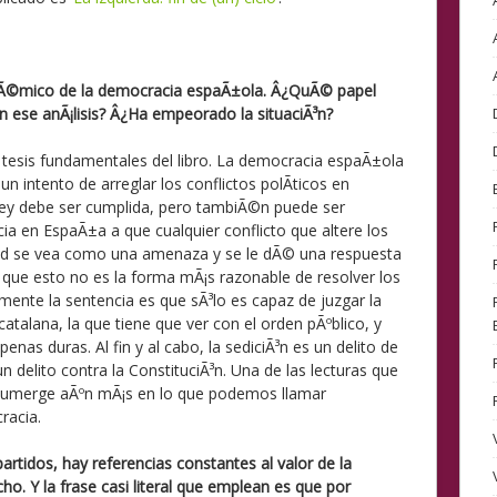
sistÃ©mico de la democracia espaÃ±ola. Â¿QuÃ© papel
n ese anÃ¡lisis? Â¿Ha empeorado la situaciÃ³n?
 tesis fundamentales del libro. La democracia espaÃ±ola
n intento de arreglar los conflictos polÃ­ticos en
a ley debe ser cumplida, pero tambiÃ©n puede ser
 en EspaÃ±a a que cualquier conflicto que altere los
ad se vea como una amenaza y se le dÃ© una respuesta
o que esto no es la forma mÃ¡s razonable de resolver los
ente la sentencia es que sÃ³lo es capaz de juzgar la
 catalana, la que tiene que ver con el orden pÃºblico, y
nas duras. Al fin y al cabo, la sediciÃ³n es un delito de
un delito contra la ConstituciÃ³n. Una de las lecturas que
 sumerge aÃºn mÃ¡s en lo que podemos llamar
racia.
rtidos, hay referencias constantes al valor de la
o. Y la frase casi literal que emplean es que por