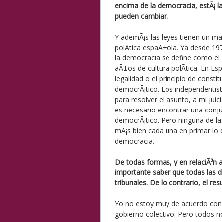
encima de la democracia, estÃ¡ la
pueden cambiar.
Y ademÃ¡s las leyes tienen un ma
polÃ­tica espaÃ±ola. Ya desde 19
la democracia se define como el 
aÃ±os de cultura polÃ­tica. En Es
legalidad o el principio de consti
democrÃ¡tico. Los independentist
para resolver el asunto, a mi ju
es necesario encontrar una conjug
democrÃ¡tico. Pero ninguna de la
mÃ¡s bien cada una en primar lo 
democracia.
De todas formas, y en relaciÃ³n a
importante saber que todas las de
tribunales. De lo contrario, el res
Yo no estoy muy de acuerdo con 
gobierno colectivo. Pero todos 