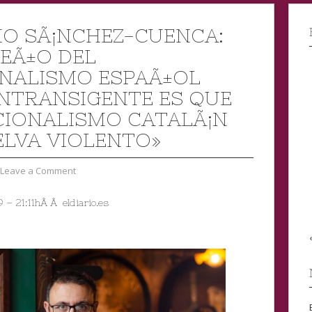
IO SÃ¡NCHEZ-CUENCA:
UEÃ±O DEL
NALISMO ESPAÃ±OL
INTRANSIGENTE ES QUE
CIONALISMO CATALÃ¡N
ELVA VIOLENTO»
Leave a Comment
9 –
21:11hÂ Â
eldiario.es