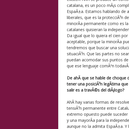
catalana, es un poco mÃ¡s compl
EspaÃ±a. Estamos hablando de al
liberales, que es la protecciÃ³n 
minorÃ­a permanente como es la s
catalanes quisieran la independe
Da igual que lo quiera el cien por
aceptable, porque la minorÃ­a pu
tendremos que buscar una soluciÃ³
situaciÃ³n. Que las partes no se
puedan acomodar sus puntos de v
que ese lenguaje comÃºn todavÃ­
De ahÃ­ que se hable de choque d
tener una posiciÃ³n legÃ­tima qu
salir es a travÃ©s del diÃ¡logo?
AhÃ­ hay varias formas de resolve
tensiÃ³n permanente entre Catal
extremo opuesto puede suceder qu
y una mayorÃ­a para la independe
aunque no la admita EspaÃ±a. Y l