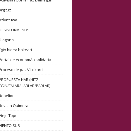
Activistas por la Paz Demagun
Argituz
Azkintuwe
DESINFORMENOS
Diagonal
Egin bidea bakeari
Portal de economÃ­a solidaria
Proceso de paz// Lokarri
PROPUESTA HAR (HITZ
EGIN/FALAR/HABLAR/PARLAR)
Rebelion
Revista Quimera
Viejo Topo
VIENTO SUR