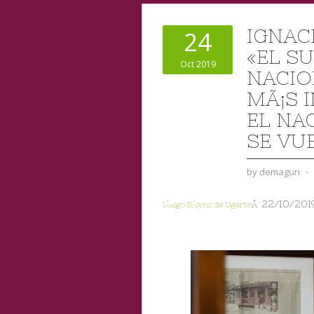
IGNAC
24
«EL S
Oct 2019
NACIO
MÃ¡S 
EL NA
SE VU
by
demagun
⋅
22/10/201
IÃ±igo SÃ¡enz de Ugarte
Â