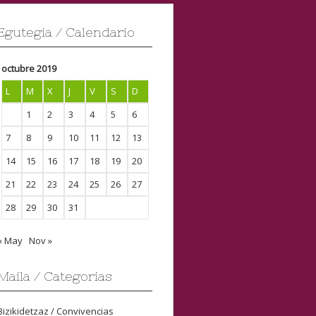
Egutegia / Calendario
octubre 2019
L
M
X
J
V
S
D
1
2
3
4
5
6
7
8
9
10
11
12
13
14
15
16
17
18
19
20
21
22
23
24
25
26
27
28
29
30
31
« May
Nov »
Maila / Categorias
Bizikidetzaz / Convivencias