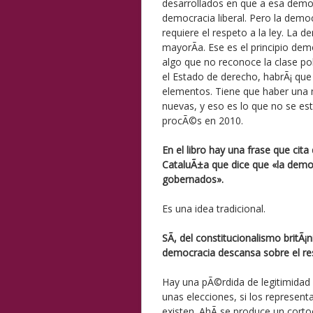
desarrollados en que a esa democ
democracia liberal. Pero la democ
requiere el respeto a la ley. La 
mayorÃ­a. Ese es el principio de
algo que no reconoce la clase po
el Estado de derecho, habrÃ¡ qu
elementos. Tiene que haber una m
nuevas, y eso es lo que no se e
procÃ©s en 2010.
En el libro hay una frase que cit
CataluÃ±a que dice que «la democ
gobernados».
Es una idea tradicional.
SÃ­, del constitucionalismo britÃ
democracia descansa sobre el res
Hay una pÃ©rdida de legitimidad 
unas elecciones, si los represen
existen. AhÃ­ se produce un cortoc