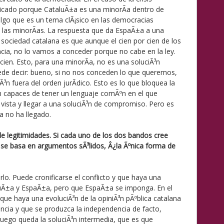
icado porque CataluÃ±a es una minorÃ­a dentro de
go que es un tema clÃ¡sico en las democracias
de las minorÃ­as. La respuesta que da EspaÃ±a a una
ociedad catalana es que aunque el cien por cien de los
ncia, no lo vamos a conceder porque no cabe en la ley.
 cien. Esto, para una minorÃ­a, no es una soluciÃ³n
ede decir: bueno, si no nos conceden lo que queremos,
n fuera del orden jurÃ­dico. Esto es lo que bloquea la
an capaces de tener un lenguaje comÃºn en el que
ista y llegar a una soluciÃ³n de compromiso. Pero es
a no ha llegado.
e legitimidades. Si cada uno de los dos bandos cree
e se basa en argumentos sÃ³lidos, Â¿la Ãºnica forma de
rlo. Puede cronificarse el conflicto y que haya una
uÃ±a y EspaÃ±a, pero que EspaÃ±a se imponga. En el
e haya una evoluciÃ³n de la opiniÃ³n pÃºblica catalana
ncia y que se produzca la independencia de facto,
uego queda la soluciÃ³n intermedia, que es que