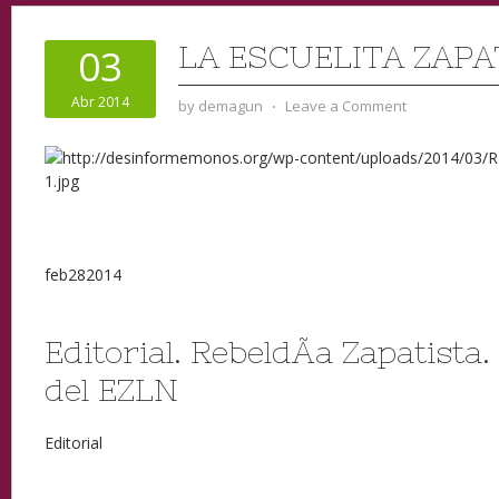
LA ESCUELITA ZAPA
03
Abr 2014
by
demagun
⋅
Leave a Comment
feb
28
2014
Editorial. RebeldÃ­a Zapatista
del EZLN
Editorial