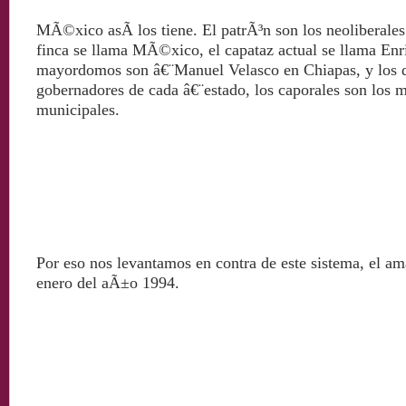
MÃ©xico asÃ­ los tiene. El patrÃ³n son los neoliberales
finca se llama MÃ©xico, el capataz actual se llama En
mayordomos son â€¨Manuel Velasco en Chiapas, y los
gobernadores de cada â€¨estado, los caporales son los 
municipales.
Por eso nos levantamos en contra de este sistema, el a
enero del aÃ±o 1994.