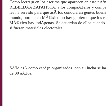
Como leerÃ¡n en los escritos que aparecen en este nÃºm
REBELDÃA ZAPATISTA, a los compaÃ±eros y compaÃ
les ha servido para que asÃ­ los conocieran gentes bue
mundo, porque en MÃ©xico no hay gobierno que los re
MÃ©xico hay indÃ­genas. Se acuerdan de ellos cuando 
si fueran materiales electorales.
SÃ³lo asÃ­ como estÃ¡n organizados, con su lucha se ha
de 30 aÃ±os.