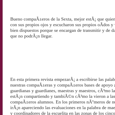
Bueno compaÃ±eros de la Sexta, mejor estÃ¡ que quiene
con sus propios ojos y escucharon sus propios oÃ­dos y 
bien dispuestos porque se encargan de transmitir y de da
que no podrÃ¡n llegar.
En esta primera revista empezarÃ¡ a escribirse las pala
nuestras compaÃ±eras y compaÃ±eros bases de apoyo za
guardianas y guardianes, maestras y maestros, cÃ³mo la 
estÃ¡n compartiendo y tambiÃ©n cÃ³mo la vieron a la
compaÃ±eros alumnos. En los primeros nÃºmeros de nu
irÃ¡n apareciendo las evaluaciones en la palabra de mae
y coordinadores de la escuelita en las zonas de los cinco