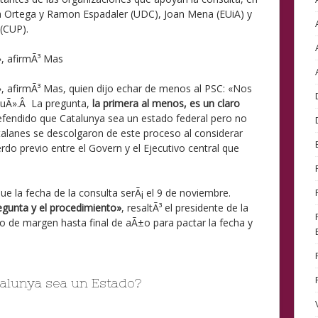
na Ortega y Ramon Espadaler (UDC), Joan Mena (EUiA) y
(CUP).
», afirmÃ³ Mas
», afirmÃ³ Mas, quien dijo echar de menos al PSC: «Nos
uÃ­».Â La pregunta,
la primera al menos, es un claro
efendido que Catalunya sea un estado federal pero no
atalanes se descolgaron de este proceso al considerar
do previo entre el Govern y el Ejecutivo central que
que la fecha de la consulta serÃ¡ el 9 de noviembre.
egunta y el procedimiento»
, resaltÃ³ el presidente de la
do de margen hasta final de aÃ±o para pactar la fecha y
alunya sea un Estado?