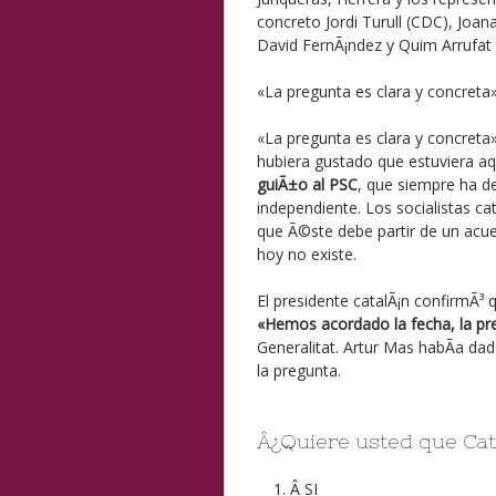
concreto Jordi Turull (CDC), Joa
David FernÃ¡ndez y Quim Arrufat 
«La pregunta es clara y concreta
«La pregunta es clara y concreta
hubiera gustado que estuviera aq
guiÃ±o al PSC
, que siempre ha d
independiente. Los socialistas c
que Ã©ste debe partir de un acuer
hoy no existe.
El presidente catalÃ¡n confirmÃ³ 
«Hemos acordado la fecha, la pr
Generalitat. Artur Mas habÃ­a da
la pregunta.
Â¿Quiere usted que Cat
Â
SI