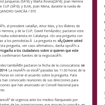
riol Junqueras (5Âºd) y Marta Rovira(2Âºd); Joan Herrera
de CUP (3Âºd); y EUIA, Joan Mena, durante la rueda de
EJANDRO GARCÃA / EFE
n, el president catalÃ¡n, Artur Mas, y los lÃ­deres de
n Herrera, y de la CUP, David FernÃ¡ndez, pactaron este
onsulta soberanista en Catalunya. «Es una pregunta con
as a los periodistas.Â La pregunta es
«Â¿Quiere usted
 Esta pregunta, «en caso afirmativo», darÃ­a opciÃ³n a
ogarÃ­a a los ciudadanos sobre si quieren que este
n confirmaron fuentes de la negociaciÃ³n.
ndez tambiÃ©n pactaron la fecha de la convocatoria:
se
 2014
. La reuniÃ³n se iniciÃ³ pasadas las 11.00 horas de la
oras en cerrar el acuerdo sobre la pregunta. Para
idos han convocado reuniones de sus direcciones para
aciones que han anunciado un Consell Nacional para
ras.
areciÃ³ de urgencia ante los medios flanqueado por
ntantes de las organizaciones que apoyan la consulta, en