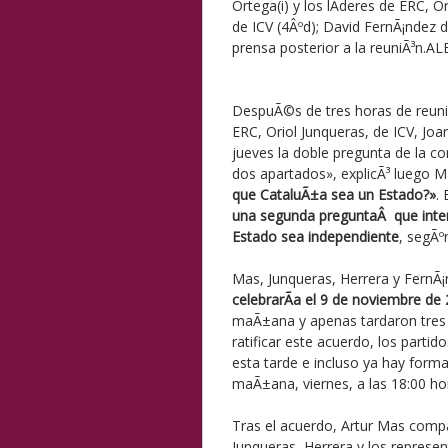
Ortega(i) y los lÃ­deres de ERC, O
de ICV (4Âºd); David FernÃ¡ndez 
prensa posterior a la reuniÃ³n.
AL
DespuÃ©s de tres horas de reuniÃ³
ERC, Oriol Junqueras, de ICV, Joa
jueves la doble pregunta de la c
dos apartados», explicÃ³ luego M
que CataluÃ±a sea un Estado?»
.
una segunda preguntaÂ que interr
Estado sea independiente
, segÃº
Mas, Junqueras, Herrera y FernÃ¡
celebrarÃ­a el 9 de noviembre de
maÃ±ana y apenas tardaron tres h
ratificar este acuerdo, los part
esta tarde e incluso ya hay form
maÃ±ana, viernes, a las 18:00 ho
Tras el acuerdo, Artur Mas comp
Junqueras, Herrera y los represe