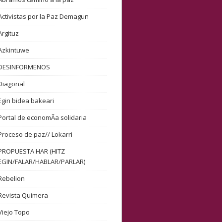
Activistas por la Paz Demagun
Argituz
Azkintuwe
DESINFORMENOS
Diagonal
Egin bidea bakeari
Portal de economÃ­a solidaria
Proceso de paz// Lokarri
PROPUESTA HAR (HITZ
EGIN/FALAR/HABLAR/PARLAR)
Rebelion
Revista Quimera
Viejo Topo