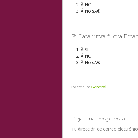
Â
NO
Â
No sÃ©
Si Catalunya fuera Est
Â
SI
Â
NO
Â
No sÃ©
Posted in:
General
Deja una respuesta
Tu dirección de correo electrónic