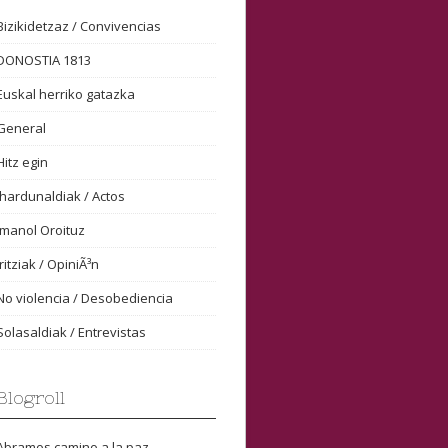
Bizikidetzaz / Convivencias
DONOSTIA 1813
Euskal herriko gatazka
General
Hitz egin
Ihardunaldiak / Actos
Imanol Oroituz
Iritziak / OpiniÃ³n
No violencia / Desobediencia
Solasaldiak / Entrevistas
Blogroll
Abramos camino a la paz