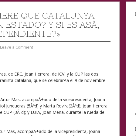
IERE QUE CATALUNYA
 ESTADO? Y SI ES ASÃ­,
EPENDIENTE?»
Leave a Comment
as, de ERC, Joan Herrera, de ICV, y la CUP las dos
ranista catalana, que se celebrarÃ­a el 9 de noviembre
 Artur Mas, acompaÃ±ado de la vicepresidenta, Joana