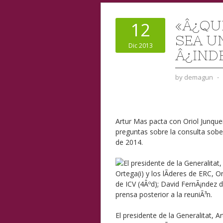
«Â¿QU
12
SEA UN
Dic 2013
Â¿IND
by
demagun
⋅
Artur Mas pacta con Oriol Junquer
preguntas sobre la consulta sobe
de 2014.
El presidente de la Generalitat,