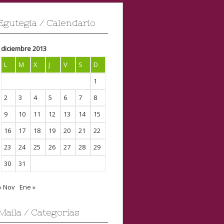
Egutegia / Calendario
diciembre 2013
L
M
X
J
V
S
D
1
2
3
4
5
6
7
8
9
10
11
12
13
14
15
16
17
18
19
20
21
22
23
24
25
26
27
28
29
30
31
« Nov
Ene »
Maila / Categorias