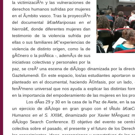
la victimizaciÃ³n y las vulneraciones de
derechos humanos sufridas por mujeres
en el Ã¡mbito vasco. Tras la proyecciÃ³n
del documental â€œ
Mariposas en el
hierro
â€, donde diferentes mujeres dan
testimonio de la violencia sufrida por
ellas o sus familiares â€“experiencias de
violencia de distinto origen, como la de
gÃ©nero o la polÃ­tica -, ademÃ¡s de sus
iniciativas colectivas y personales por la
paz, se creÃ³ una escena de diÃ¡logo dinamizada por la direct
Gaztelumendi. En este espacio, los/as estudiantes aportaron s
planteado en el documental, haciendo Ã©nfasis, por un lado,
fenÃ³meno universal que nos ayuda a explicar las distintas form
en la importancia del empoderamiento de las mujeres en los pr
Los dÃ­as 29 y 30 en la casa de la Paz de Aiete, en la s
un ejercicio de diÃ¡logo en gran grupo con el tÃ­tulo â€œ
C
Humanos en el S. XXI
â€, dinamizado por Xavier MÃ­nguez m
diÃ¡logo Search Conference. El objetivo del evento se centr
colectiva sobre el pasado, el presente y el futuro de los Der