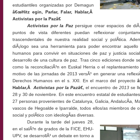
estudiantiles organizadas por Demagun
â€œHitz egin, Parlar, Falar, Hablar,Â
Activistas por la Pazâ€
Activistas por la Paz
persigue crear espacios de di
puntos de vista diferentes puedan reflexionar conjunta
trascendentales de nuestra realidad social y polÃ­tica. Ad
diÃ¡logo sea una herramienta para poder encontrar aquell
humanos para convivir en situaciones de paz y justicia social
desarrollo de una cultura de paz. Tras cinco ediciones donde s
como la reconciliaciÃ³n en Euskal Herria o el replanteamiento 
motivo de las jornadas de 2013 versÃ³ en generar una reflexiÃ
Derechos Humanos en el s. XXI. En el marco del proyecto
â
Hablar,Â
Activistas por la Pazâ€,
el encuentro de
2013
se ll
28 y 30 de noviembre. En este encuentro estatal de estudiantes u
27 personas provenientes de Catalunya, Galicia, AndalucÃ­a, M
vascos de Hegoalde e Iparralde, todos ellos/as miembros de o
social y polÃ­tico con ideologÃ­as diversas.
Durante la tarde del jueves 28,
en el salÃ³n de grados de la FICE, EHU-
UPV, se desarrollÃ³ un debate en torno a