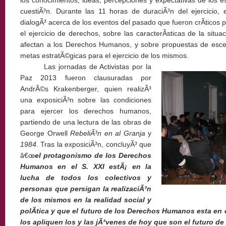
los conocimientos, ideas, percepciones y expectativas de los es
cuestiÃ³n. Durante las 11 horas de duraciÃ³n del ejercicio, e
dialogÃ³ acerca de los eventos del pasado que fueron crÃ­ticos pa
el ejercicio de derechos, sobre las caracterÃ­sticas de la situ
afectan a los Derechos Humanos, y sobre propuestas de escen
metas estratÃ©gicas para el ejercicio de los mismos.
Las jornadas de Activistas por la
Paz 2013 fueron clausuradas por
AndrÃ©s Krakenberger, quien realizÃ³
una exposiciÃ³n sobre las condiciones
para ejercer los derechos humanos,
partiendo de una lectura de las obras de
George Orwell
RebeliÃ³n en al Granja
y
1984
. Tras la exposiciÃ³n, concluyÃ³ que
â€œ
el protagonismo de los Derechos
Humanos en el S. XXI estÃ¡ en la
lucha de todos los colectivos y
personas que persigan la realizaciÃ³n
de los mismos en la realidad social y
polÃ­tica y que el futuro de los Derechos Humanos esta en
los apliquen los y las jÃ³venes de hoy que son el futuro d