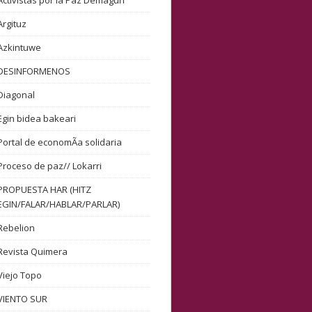
Activistas por la Paz Demagun
Argituz
Azkintuwe
DESINFORMENOS
Diagonal
Egin bidea bakeari
Portal de economÃ­a solidaria
Proceso de paz// Lokarri
PROPUESTA HAR (HITZ
EGIN/FALAR/HABLAR/PARLAR)
Rebelion
Revista Quimera
Viejo Topo
VIENTO SUR