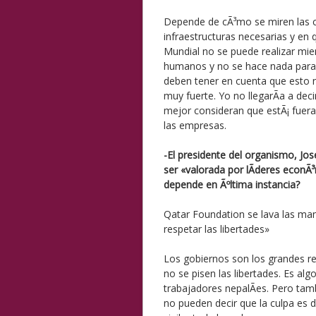
Depende de cÃ³mo se miren las co
infraestructuras necesarias y en 
Mundial no se puede realizar mie
humanos y no se hace nada para 
deben tener en cuenta que esto 
muy fuerte. Yo no llegarÃ­a a deci
mejor consideran que estÃ¡ fuer
las empresas.
-El presidente del organismo, Jos
ser «valorada por lÃ­deres econÃ
depende en Ãºltima instancia?
Qatar Foundation se lava las mano
respetar las libertades»
Los gobiernos son los grandes r
no se pisen las libertades. Es a
trabajadores nepalÃ­es. Pero ta
no pueden decir que la culpa es 