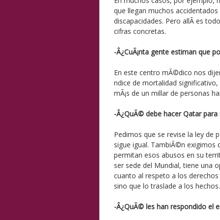
En muchos casos, por ejemplo, no
que llegan muchos accidentados
discapacidades. Pero allÃ­ es tod
cifras concretas.
-Â¿CuÃ¡nta gente estiman que pod
En este centro mÃ©dico nos dije
ndice de mortalidad significativo,
mÃ¡s de un millar de personas ha
-Â¿QuÃ© debe hacer Qatar para m
Pedimos que se revise la ley de p
sigue igual. TambiÃ©n exigimos q
permitan esos abusos en su territ
ser sede del Mundial, tiene una o
cuanto al respeto a los derecho
sino que lo traslade a los hechos.
-Â¿QuÃ© les han respondido el em