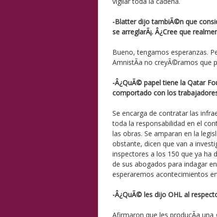
vigilar toda la cadena.
-Blatter dijo tambiÃ©n que consid
se arreglarÃ¡. Â¿Cree que realme
Bueno, tengamos esperanzas. Pen
AmnistÃ­a no creyÃ©ramos que p
-Â¿QuÃ© papel tiene la Qatar Fo
comportado con los trabajadore
Se encarga de contratar las infr
toda la responsabilidad en el co
las obras. Se amparan en la legisl
obstante, dicen que van a invest
inspectores a los 150 que ya ha
de sus abogados para indagar e
esperaremos acontecimientos en 
-Â¿QuÃ© les dijo OHL al respect
Afirmaron que les producÃ­a una