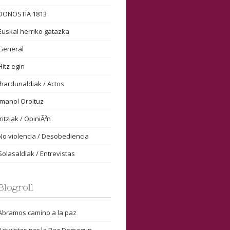
DONOSTIA 1813
Euskal herriko gatazka
General
Hitz egin
Ihardunaldiak / Actos
Imanol Oroituz
Iritziak / OpiniÃ³n
No violencia / Desobediencia
Solasaldiak / Entrevistas
Blogroll
Abramos camino a la paz