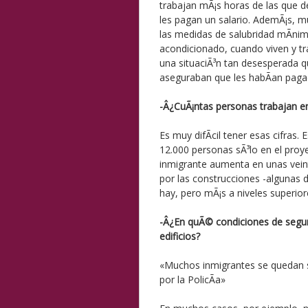
trabajan mÃ¡s horas de las que de
les pagan un salario. AdemÃ¡s, m
las medidas de salubridad mÃ­nima
acondicionado, cuando viven y tr
una situaciÃ³n tan desesperada 
aseguraban que les habÃ­an pagad
-Â¿CuÃ¡ntas personas trabajan en
Es muy difÃ­cil tener esas cifras
12.000 personas sÃ³lo en el proy
inmigrante aumenta en unas veint
por las construcciones -algunas 
hay, pero mÃ¡s a niveles superiore
-Â¿En quÃ© condiciones de seguri
edificios?
«Muchos inmigrantes se quedan s
por la PolicÃ­a»