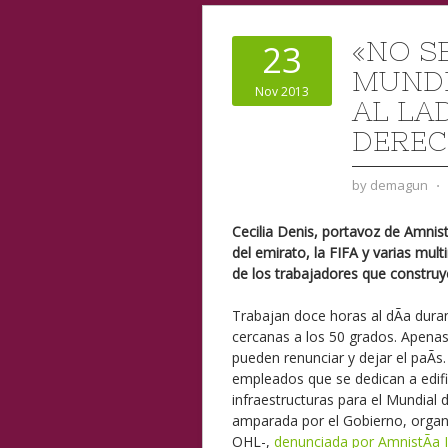
«NO S
23
MUNDI
Nov 2013
AL LA
DERE
by
demagun
⋅
Cecilia Denis, portavoz de AmnistÃ
del emirato, la FIFA y varias mult
de los trabajadores que construy
Trabajan doce horas al dÃ­a dura
cercanas a los 50 grados. Apena
pueden renunciar y dejar el paÃ­s.
empleados que se dedican a edifi
infraestructuras para el Mundial d
amparada por el Gobierno, organ
OHL-,
denunciada por AmnistÃ­a I