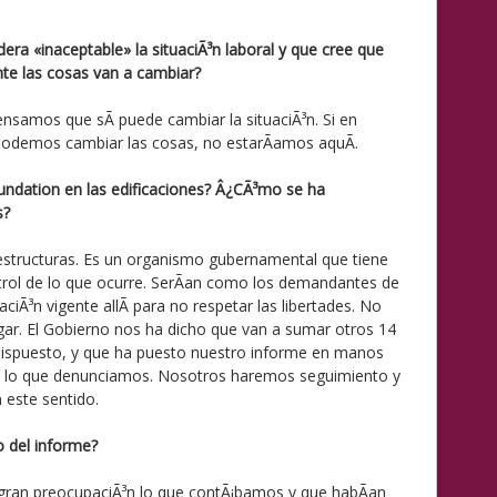
era «inaceptable» la situaciÃ³n laboral y que cree que
nte las cosas van a cambiar?
samos que sÃ­ puede cambiar la situaciÃ³n. Si en
odemos cambiar las cosas, no estarÃ­amos aquÃ­.
undation en las edificaciones? Â¿CÃ³mo se ha
s?
aestructuras. Es un organismo gubernamental que tiene
ntrol de lo que ocurre. SerÃ­an como los demandantes de
aciÃ³n vigente allÃ­ para no respetar las libertades. No
igar. El Gobierno nos ha dicho que van a sumar otros 14
 dispuesto, y que ha puesto nuestro informe en manos
n lo que denunciamos. Nosotros haremos seguimiento y
este sentido.
o del informe?
 gran preocupaciÃ³n lo que contÃ¡bamos y que habÃ­an