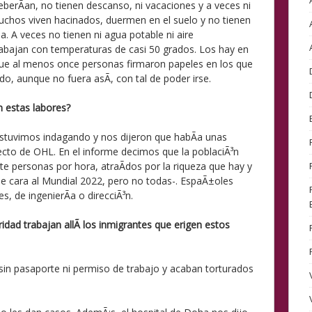
berÃ­an, no tienen descanso, ni vacaciones y a veces ni
uchos viven hacinados, duermen en el suelo y no tienen
. A veces no tienen ni agua potable ni aire
abajan con temperaturas de casi 50 grados. Los hay en
que al menos once personas firmaron papeles en los que
o, aunque no fuera asÃ­, con tal de poder irse.
 estas labores?
. Estuvimos indagando y nos dijeron que habÃ­a unas
ecto de OHL. En el informe decimos que la poblaciÃ³n
e personas por hora, atraÃ­dos por la riqueza que hay y
de cara al Mundial 2022, pero no todas-. EspaÃ±oles
s, de ingenierÃ­a o direcciÃ³n.
dad trabajan allÃ­ los inmigrantes que erigen estos
in pasaporte ni permiso de trabajo y acaban torturados