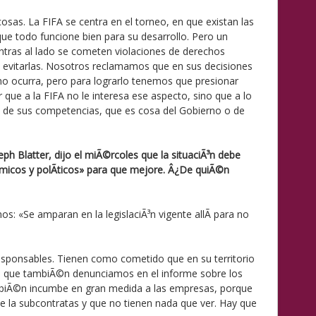
sas. La FIFA se centra en el torneo, en que existan las
que todo funcione bien para su desarrollo. Pero un
ntras al lado se cometen violaciones de derechos
evitarlas. Nosotros reclamamos que en sus decisiones
no ocurra, pero para lograrlo tenemos que presionar
r que a la FIFA no le interesa ese aspecto, sino que a lo
a de sus competencias, que es cosa del Gobierno o de
eph Blatter, dijo el miÃ©rcoles que la situaciÃ³n debe
³micos y polÃ­ticos» para que mejore. Â¿De quiÃ©n
s: «Se amparan en la legislaciÃ³n vigente allÃ­ para no
esponsables. Tienen como cometido que en su territorio
lgo que tambiÃ©n denunciamos en el informe sobre los
mbiÃ©n incumbe en gran medida a las empresas, porque
de la subcontratas y que no tienen nada que ver. Hay que