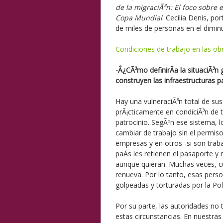
de la migraciÃ³n: El foco sobre e
Copa Mundial
. Cecilia Denis, po
de miles de personas en el dimin
Condiciones de trabajo en las ob
-Â¿CÃ³mo definirÃ­a la situaciÃ³n 
construyen las infraestructuras p
Hay una vulneraciÃ³n total de sus 
prÃ¡cticamente en condiciÃ³n de 
patrocinio. SegÃºn ese sistema, 
cambiar de trabajo sin el permi
empresas y en otros -si son trab
paÃ­s les retienen el pasaporte y
aunque quieran. Muchas veces, cu
renueva. Por lo tanto, esas perso
golpeadas y torturadas por la Poli
Por su parte, las autoridades no
estas circunstancias. En nuestr