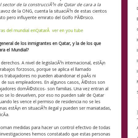
l sector de la construcciÃ³n de Qatar de cara a la
rtavoz de la ONG, cuenta la situaciÃ³n de estas cientos
uto pero influyente emirato del Golfo PÃ©rsico.
ras del mundial enQatarÂ ver en you tube
general de los inmigrantes en Qatar, y la de los que
ara el Mundial?
derechos. A nivel de legislaciÃ³n internacional, estÃ¡n
trabajos forzosos, porque se aplica el llamado
los trabajadores no pueden abandonar el paÃ­s ni
so de sus empleadores. En algunos casos, Ã©stos son
ajadores domÃ©sticos- son familias. Una vez entran al
 no se lo devuelven, por eso no pueden salir de Qatar
ando les vence el permiso de residencia no se les
nas estÃ¡n en situaciÃ³n ilegal y pueden ser maniatadas,
cÃ­a.
 toman medidas para hacer un control efectivo de todas
as investigaciones hemos constatado que estas personas