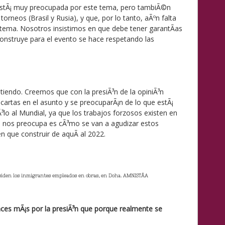
estÃ¡ muy preocupada por este tema, pero tambiÃ©n
orneos (Brasil y Rusia), y que, por lo tanto, aÃºn falta
tema. Nosotros insistimos en que debe tener garantÃ­as
onstruye para el evento se hace respetando las
tiendo. Creemos que con la presiÃ³n de la opiniÃ³n
cartas en el asunto y se preocuparÃ¡n de lo que estÃ¡
Ã³lo al Mundial, ya que los trabajos forzosos existen en
 nos preocupa es cÃ³mo se van a agudizar estos
n que construir de aquÃ­ al 2022.
iden los inmigrantes empleados en obras, en Doha. AMNISTÃA
nces mÃ¡s por la presiÃ³n que porque realmente se