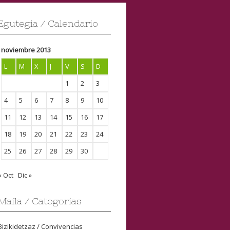
Egutegia / Calendario
noviembre 2013
L
M
X
J
V
S
D
1
2
3
4
5
6
7
8
9
10
11
12
13
14
15
16
17
18
19
20
21
22
23
24
25
26
27
28
29
30
« Oct
Dic »
Maila / Categorias
Bizikidetzaz / Convivencias