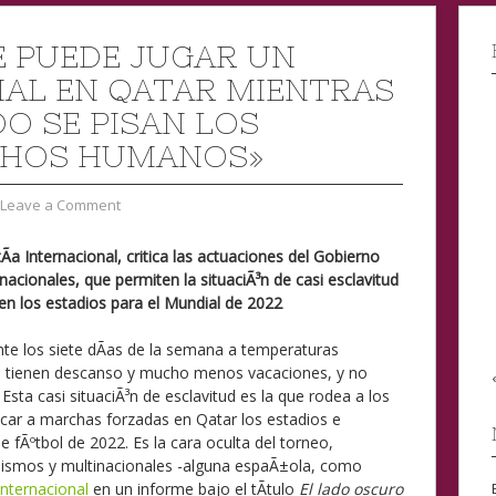
E PUEDE JUGAR UN
AL EN QATAR MIENTRAS
DO SE PISAN LOS
CHOS HUMANOS»
Leave a Comment
­a Internacional, critica las actuaciones del Gobierno
inacionales, que permiten la situaciÃ³n de casi esclavitud
en los estadios para el Mundial de 2022
nte los siete dÃ­as de la semana a temperaturas
s tienen descanso y mucho menos vacaciones, y no
 Esta casi situaciÃ³n de esclavitud es la que rodea a los
car a marchas forzadas en Qatar los estadios e
e fÃºtbol de 2022. Es la cara oculta del torneo,
ismos y multinacionales -alguna espaÃ±ola, como
nternacional
en un informe bajo el tÃ­tulo
El lado oscuro