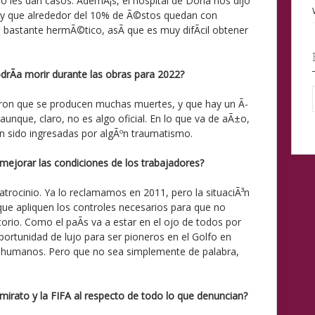
 les dan casos. AdemÃ¡s, el hospital de Doha nos dijo
 y que alrededor del 10% de Ã©stos quedan con
o bastante hermÃ©tico, asÃ­ que es muy difÃ­cil obtener
rÃ­a morir durante las obras para 2022?
ron que se producen muchas muertes, y que hay un Ã­
 aunque, claro, no es algo oficial. En lo que va de aÃ±o,
n sido ingresadas por algÃºn traumatismo.
ejorar las condiciones de los trabajadores?
atrocinio. Ya lo reclamamos en 2011, pero la situaciÃ³n
ue apliquen los controles necesarios para que no
orio. Como el paÃ­s va a estar en el ojo de todos por
portunidad de lujo para ser pioneros en el Golfo en
s humanos. Pero que no sea simplemente de palabra,
irato y la FIFA al respecto de todo lo que denuncian?