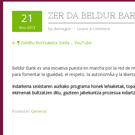
ZER DA BELDUR BAR
21
Nov 2013
by
demagun
⋅
Leave a Comment
â–¶ Gelditu Bortxaketa Sutila – YouTube
Beldur Barik es una iniciativa puesta en marcha por la red de 
para fomentar la igualdad, el respeto, la autonomÃ­a y la liberta
Indarkeria sexistaren aurkako programa honek lehiaketak, top
ekimenak bultzatzen ditu, gazteen jabekuntza prozesua indart
Posted in:
General