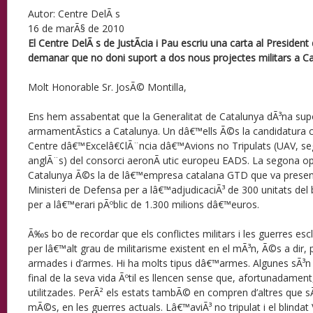
Autor: Centre DelÃ s
16 de marÃ§ de 2010
El Centre DelÃ s de JustÃ­cia i Pau escriu una carta al President 
demanar que no doni suport a dos nous projectes militars a Ca
Molt Honorable Sr. JosÃ© Montilla,
Ens hem assabentat que la Generalitat de Catalunya dÃ³na sup
armamentÃ­stics a Catalunya. Un dâ€™ells Ã©s la candidatura c
Centre dâ€™Excelâ€¢lÃ¨ncia dâ€™Avions no Tripulats (UAV, seg
anglÃ¨s) del consorci aeronÃ utic europeu EADS. La segona opc
Catalunya Ã©s la de lâ€™empresa catalana GTD que va present
Ministeri de Defensa per a lâ€™adjudicaciÃ³ de 300 unitats del
per a lâ€™erari pÃºblic de 1.300 milions dâ€™euros.
Ã‰s bo de recordar que els conflictes militars i les guerres esc
per lâ€™alt grau de militarisme existent en el mÃ³n, Ã©s a dir
armades i d’armes. Hi ha molts tipus dâ€™armes. Algunes sÃ³n a
final de la seva vida Ãºtil es llencen sense que, afortunadament
utilitzades. PerÃ² els estats tambÃ© en compren d’altres que sÃ
mÃ©s, en les guerres actuals. Lâ€™aviÃ³ no tripulat i el blind