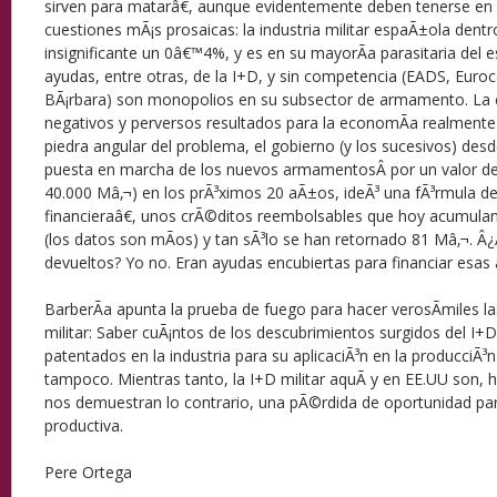
sirven para matarâ€, aunque evidentemente deben tenerse en 
cuestiones mÃ¡s prosaicas: la industria militar espaÃ±ola dent
insignificante un 0â€™4%, y es en su mayorÃ­a parasitaria del 
ayudas, entre otras, de la I+D, y sin competencia (EADS, Euro
BÃ¡rbara) son monopolios en su subsector de armamento. La 
negativos y perversos resultados para la economÃ­a realmente 
piedra angular del problema, el gobierno (y los sucesivos) desd
puesta en marcha de los nuevos armamentosÂ por un valor de
40.000 Mâ‚¬) en los prÃ³ximos 20 aÃ±os, ideÃ³ una fÃ³rmula d
financieraâ€, unos crÃ©ditos reembolsables que hoy acumulan 
(los datos son mÃ­os) y tan sÃ³lo se han retornado 81 Mâ‚¬. Â¿
devueltos? Yo no. Eran ayudas encubiertas para financiar esas
BarberÃ­a apunta la prueba de fuego para hacer verosÃ­miles la
militar: Saber cuÃ¡ntos de los descubrimientos surgidos del I+D
patentados en la industria para su aplicaciÃ³n en la producciÃ³n 
tampoco. Mientras tanto, la I+D militar aquÃ­ y en EE.UU son, h
nos demuestran lo contrario, una pÃ©rdida de oportunidad pa
productiva.
Pere Ortega