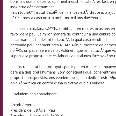
bons ulls que el desenvolupament industrial catalÃ es faci, en p
indÃºstria dâ€™armament.
Fins i tot lâ€™Institut CatalÃ de Finances estÃ disposat a ajud
dâ€™armes a casa nostra amb cinc milions dâ€™euros.
La societat catalana sâ€™ha mobilitzat en moltes ocasions en c
favor de la pau. La millor manera de contribuir a una cultura de
desarmament i la desmilitaritzaciÃ³, la qual cosa recull la Llei
aprovada pel Parlament catalÃ . Ara Ã©s el moment de demostra
no Ã©s un paper sense valor. Voldriem que la instituciÃ³ que 
suport a la proposta que es fabriqui a Catalunya lâ€™aviÃ³ no tr
La nostra entitat ha promogut i participat en moltes campanyes
defensa dels drets humans. Som conscients que, coherentment
proposta prosperÃ©s, ens veuriem obligats a dedicar esforÃ§os 
opiniÃ³ pÃºblica en contra d’una iniciativa que els vulnera.
El saludem ben cordialment,
Arcadi Oliveres
President de JustÃ­cia i Pau
Barcelona, 1 de marÃ§ de 2010