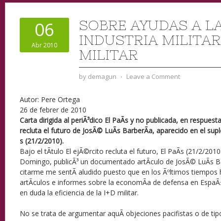
SOBRE AYUDAS A L
06
INDUSTRIA MILITAR 
Abr 2010
MILITAR
by
demagun
⋅
Leave a Comment
Autor: Pere Ortega
26 de febrer de 2010
Carta dirigida al periÃ³dico El PaÃ­s y no publicada, en respuesta
recluta el futuro de JosÃ© LuÃ­s BarberÃ­a, aparecido en el s
s (21/2/2010).
Bajo el tÃ­tulo El ejÃ©rcito recluta el futuro, El PaÃ­s (21/2/20
Domingo, publicÃ³ un documentado artÃ­culo de JosÃ© LuÃ­s Ba
citarme me sentÃ­ aludido puesto que en los Ãºltimos tiempos
artÃ­culos e informes sobre la economÃ­a de defensa en EspaÃ
en duda la eficiencia de la I+D militar.
No se trata de argumentar aquÃ­ objeciones pacifistas o de t