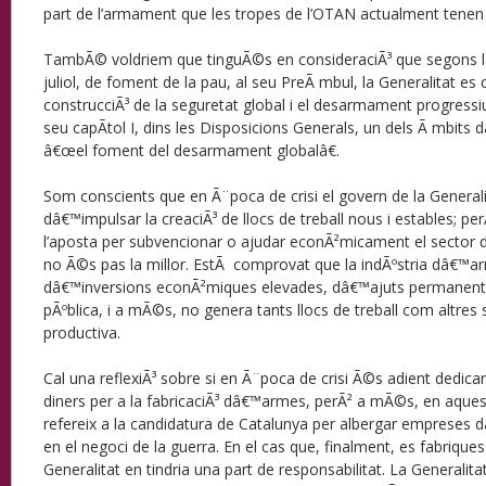
part de l’armament que les tropes de l’OTAN actualment tenen 
TambÃ© voldriem que tinguÃ©s en consideraciÃ³ que segons la
juliol, de foment de la pau, al seu PreÃ mbul, la Generalitat 
construcciÃ³ de la seguretat global i el desarmament progress
seu capÃ­tol I, dins les Disposicions Generals, un dels Ã mbits d
â€œel foment del desarmament globalâ€.
Som conscients que en Ã¨poca de crisi el govern de la General
dâ€™impulsar la creaciÃ³ de llocs de treball nous i estables; p
l’aposta per subvencionar o ajudar econÃ²micament el sector
no Ã©s pas la millor. EstÃ comprovat que la indÃºstria dâ€™
dâ€™inversions econÃ²miques elevades, dâ€™ajuts permanents
pÃºblica, i a mÃ©s, no genera tants llocs de treball com altre
productiva.
Cal una reflexiÃ³ sobre si en Ã¨poca de crisi Ã©s adient dedicar
diners per a la fabricaciÃ³ dâ€™armes, perÃ² a mÃ©s, en aquest 
refereix a la candidatura de Catalunya per albergar empreses 
en el negoci de la guerra. En el cas que, finalment, es fabrique
Generalitat en tindria una part de responsabilitat. La Generali