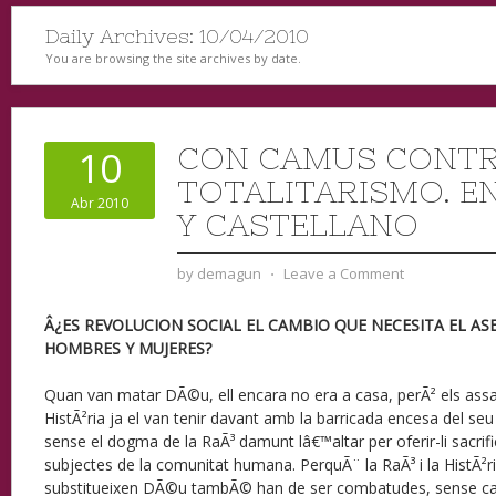
Daily Archives:
10/04/2010
You are browsing the site archives by date.
CON CAMUS CONTR
10
TOTALITARISMO. E
Abr 2010
Y CASTELLANO
by
demagun
⋅
Leave a Comment
Â¿ES REVOLUCION SOCIAL EL CAMBIO QUE NECESITA EL A
HOMBRES Y MUJERES?
Quan van matar DÃ©u, ell encara no era a casa, perÃ² els ass
HistÃ²ria ja el van tenir davant amb la barricada encesa del s
sense el dogma de la RaÃ³ damunt lâ€™altar per oferir-li sacri
subjectes de la comunitat humana. PerquÃ¨ la RaÃ³ i la HistÃ
substitueixen DÃ©u tambÃ© han de ser combatudes, sense c