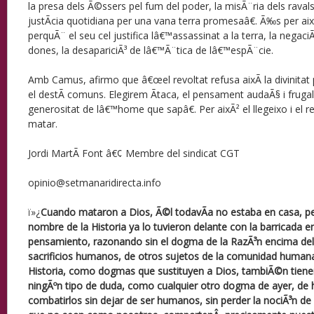
la presa dels Ã©ssers pel fum del poder, la misÃ¨ria dels ravals 
justÃ­cia quotidiana per una vana terra promesaâ€. Ã‰s per aixÃ
perquÃ¨ el seu cel justifica lâ€™assassinat a la terra, la negaci
dones, la desapariciÃ³ de lâ€™Ã¨tica de lâ€™espÃ¨cie.
Amb Camus, afirmo que â€œel revoltat refusa aixÃ­ la divinitat pe
el destÃ­ comuns. Elegirem Ãtaca, el pensament audaÃ§ i frugal,
generositat de lâ€™home que sapâ€. Per aixÃ² el llegeixo i el re
matar.
Jordi MartÃ­ Font â€¢ Membre del sindicat CGT
opinio@setmanaridirecta.info
ï»¿
Cuando mataron a Dios, Ã©l todavÃ­a no estaba en casa, pe
nombre de la Historia ya lo tuvieron delante con la barricada 
pensamiento, razonando sin el dogma de la RazÃ³n encima del 
sacrificios humanos, de otros sujetos de la comunidad humana
Historia, como dogmas que sustituyen a Dios, tambiÃ©n tiene
ningÃºn tipo de duda, como cualquier otro dogma de ayer, d
combatirlos sin dejar de ser humanos, sin perder la nociÃ³n de