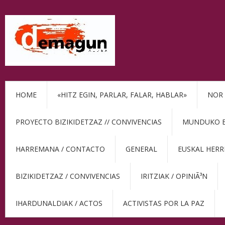
HOME
«HITZ EGIN, PARLAR, FALAR, HABLAR»
NOR 
PROYECTO BIZIKIDETZAZ // CONVIVENCIAS
MUNDUKO BE
HARREMANA / CONTACTO
GENERAL
EUSKAL HERR
BIZIKIDETZAZ / CONVIVENCIAS
IRITZIAK / OPINIÃ³N
IHARDUNALDIAK / ACTOS
ACTIVISTAS POR LA PAZ