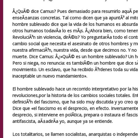
Â¿QuÃ© dice Camus? Pues demasiado para resumirlo aquÃ­ per
enseÃ±anzas concretas. Tal como dicen que ya apuntÃ³ al mito 
hombre sublevado dice que la vida de los humanos es absurda 
otros humanos todavÃ­a lo es mÃ¡s. Â¿Ahora bien, como tene
RevoluciÃ³n sin violencia, dirÃ©is? Yo preguntarÃ­a todo el cont
cambio social que necesita el asesinato de otros hombres y mu
nuestra afirmaciÃ³n, nuestra vida, desde que decimos no. Y no lo
muerte. Dice Camus: Â¿»QuÃ© es un hombre sublevado? Un h
Pero si niega, no renuncia: es tambiÃ©n un hombre que dice sÃ
movimiento. Un esclavo, que ha recibido Ã³rdenes toda su vida
inaceptable un nuevo mandamiento».
El hombre sublevado hace un recorrido interpretativo por la his
revoluciones,por la historia de los cambios sociales totales. En
definiciÃ³n del fascismo, que ha sido muy discutida y yo creo 
Dice que «el fascismo es el desprecio, en efecto. Inversament
desprecio, si interviene en polÃ­tica, prepara o instaura el fasc
antifascista, aÃ±adirÃ­a yo, aunque ya se entiende.
Los totalitarios, se llamen socialistas, anarquistas o independe