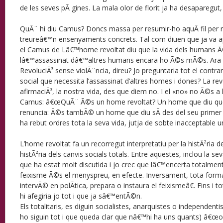
de les seves pÃ gines. La mala olor de florit ja ha desaparegut, 
QuÃ¨ hi diu Camus? Doncs massa per resumir-ho aquÃ­ fil per 
treureâ€™n ensenyaments concrets. Tal com diuen que ja va apu
el Camus de Lâ€™home revoltat diu que la vida dels humans Ã
lâ€™assassinat dâ€™altres humans encara ho Ã©s mÃ©s. Ara 
RevoluciÃ³ sense violÃ¨ncia, direu? Jo preguntaria tot el contrar
social que necessita l’assassinat d’altres homes i dones? La re
afirmaciÃ³, la nostra vida, des que diem no. I el «no» no Ã©s a l
Camus: â€œQuÃ¨ Ã©s un home revoltat? Un home que diu que 
renuncia: Ã©s tambÃ© un home que diu sÃ­ des del seu primer
ha rebut ordres tota la seva vida, jutja de sobte inacceptable
L’home revoltat fa un recorregut interpretatiu per la histÃ²ria de
histÃ²ria dels canvis socials totals. Entre aquestes, inclou la sev
que ha estat molt discutida i jo crec que lâ€™encerta totalmen
feixisme Ã©s el menyspreu, en efecte. Inversament, tota form
intervÃ© en polÃ­tica, prepara o instaura el feixismeâ€. Fins i tot
hi afegiria jo tot i que ja sâ€™entÃ©n.
Els totalitaris, es diguin socialistes, anarquistes o independentist
ho siguin tot i que queda clar que nâ€™hi ha uns quants) â€œobl