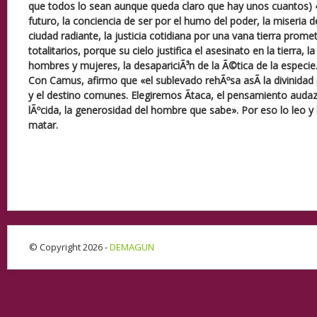
que todos lo sean aunque queda claro que hay unos cuantos) «o
futuro, la conciencia de ser por el humo del poder, la miseria d
ciudad radiante, la justicia cotidiana por una vana tierra prom
totalitarios, porque su cielo justifica el asesinato en la tierra, 
hombres y mujeres, la desapariciÃ³n de la Ã©tica de la especie
Con Camus, afirmo que «el sublevado rehÃºsa asÃ­ la divinidad 
y el destino comunes. Elegiremos Ãtaca, el pensamiento audaz y
lÃºcida, la generosidad del hombre que sabe». Por eso lo leo y l
matar.
© Copyright 2026 -
DEMAGUN