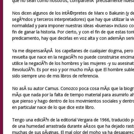
que no sean como nosotros, compartenÂ precisamente nuest
Nos dicen algunos de los intÃ©rpretes de Marx o Bakunin (y d
segÃºndos y terceros interpretadores) que hay que utilizar la vi
normalidad y para imponer nuestras ideas «buenas» incluso co
fin de ganar la historia. Por cierto, y con el fin de que estas to
predicamento, hay que decirlas en voz alta y con ademÃ¡n seri
Ya me dispensarÃ¡nÂ los capellanes de cualquier dogma, pero 
revuelta que nace en la negaciÃ³n no puede construirse enci
utilice la negaciÃ³n de los hombres y las mujeres -y su asesina
RevoluciÃ³n. Es por eso y por mucho mÃ¡s que El hombre subl
sido siempre uno de mis libros de referencia.
No asÃ­ su autor Camus. Conozco poca cosa mÃ¡s que la biograf
mÃ¡s que nada por la falta de tiempo material para asumirlo 
que pienso y hago dentro de los movimientos sociales y dentr
en particular nace de lo que dice este libro.
Tengo una ediciÃ³n de la editorial Vergara de 1966, traducido 
de una humedad arrastrada durante aÃ±os que ha dejado rastro
muchas de sus pÃ¡ginas. El mal olor del moho ya ha desapareci