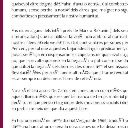
qualsevol altre dogma dâ€™ahir, d’avui o demÃ . Cal combatre-
humans, sense perdre la nociÃ³ dels altres que, malgrat no sig
compartiesen precisament la nostra humanitat.
Ens diuen alguns dels intÃ¨rprets de Marx o Bakunin (i dels seu
interpretadors) que cal utilitzar la violÃ¨ncia amb total normalit
nostres idees â€œbonesâ€ fins i tot contra altres persones per 
Per cert, per tal que aquestes bajanades tinguin predicament, ca
posat seriÃ³s.Ja em dispensaran els capellans de qualsevol do
no, que la revolta que neix en la negaciÃ³ no pot construirs
que utilitzi la negaciÃ³ dels homes i les dones â€“i el seu assa
RevoluciÃ³. Ã‰s per aixÃ² i per molt mÃ©s que L’home revolt
estat sempre un dels meus llibres de referÃ¨ncia.
No aixÃ­ el seu autor. De Camus en conec poca cosa mÃ©s que 
aquest llibre, mÃ©s que res per tal manca de temps material p
perÃ² tot el que penso i faig dintre dels moviments socials i din
en particular neix del que diu aquest llibre.
En tinc una ediciÃ³ de lâ€™editorial Vergara de 1966, traduÃ¯t p
dâ€™una humitat arrossegada durant anys que ha deixat rastres