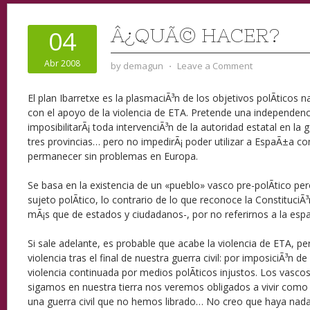
Â¿QUÃ© HACER?
04
Abr 2008
by
demagun
⋅
Leave a Comment
El plan Ibarretxe es la plasmaciÃ³n de los objetivos polÃ­ticos n
con el apoyo de la violencia de ETA. Pretende una independenc
imposibilitarÃ¡ toda intervenciÃ³n de la autoridad estatal en la g
tres provincias… pero no impedirÃ¡ poder utilizar a EspaÃ±a c
permanecer sin problemas en Europa.
Se basa en la existencia de un «pueblo» vasco pre-polÃ­tico 
sujeto polÃ­tico, lo contrario de lo que reconoce la Constituci
mÃ¡s que de estados y ciudadanos-, por no referirnos a la es
Si sale adelante, es probable que acabe la violencia de ETA, p
violencia tras el final de nuestra guerra civil: por imposiciÃ³n d
violencia continuada por medios polÃ­ticos injustos. Los vasco
sigamos en nuestra tierra nos veremos obligados a vivir com
una guerra civil que no hemos librado… No creo que haya nada e