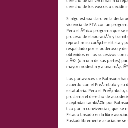
derecho de las vÃ­ctimas a la rep
derecho de los vascos a decidir 
Si algo estaba claro en la declara
violencia de ETA con un programa
Pero el Ãºnico programa que se 
proceso de elaboraciÃ³n y tramitac
reprochar su carÃ¡cter elitista y
respaldado por el poderoso y de
obtenidos en los sucesivos comici
a Ã©l (o a una de sus partes) par
mayor modestia y a una mÃ¡s lÃºc
Los portavoces de Batasuna han a
acuerdo con el PreÃ¡mbulo y su d
estatutaria. Pero el PreÃ¡mbulo, q
proclama el derecho de autodecis
aceptadas tambiÃ©n por Batasuna
tico por la convivencia», que se 
Estado basado en la libre asocia
Euskadi libremente asociada» se 