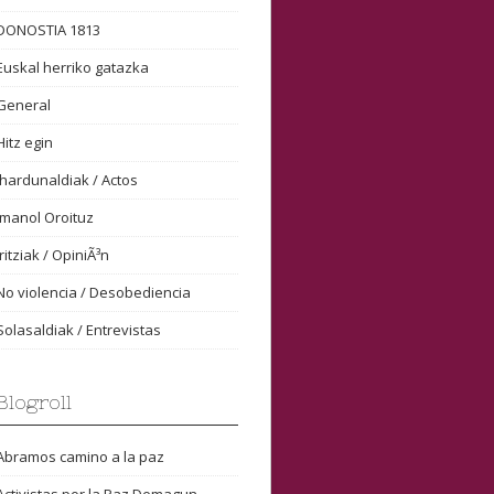
DONOSTIA 1813
Euskal herriko gatazka
General
Hitz egin
Ihardunaldiak / Actos
Imanol Oroituz
Iritziak / OpiniÃ³n
No violencia / Desobediencia
Solasaldiak / Entrevistas
Blogroll
Abramos camino a la paz