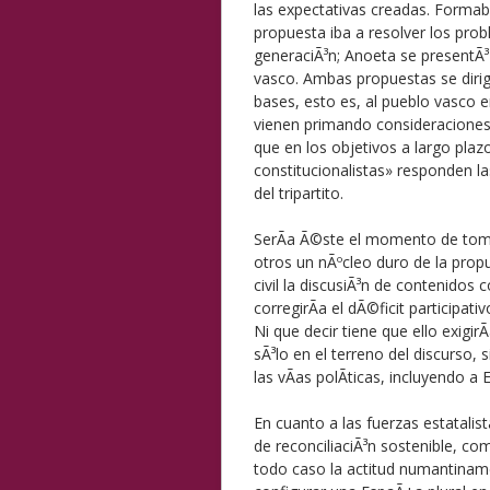
las expectativas creadas. Formaba 
propuesta iba a resolver los pro
generaciÃ³n; Anoeta se presentÃ³ 
vasco. Ambas propuestas se dirig
bases, esto es, al pueblo vasco e
vienen primando consideraciones
que en los objetivos a largo plaz
constitucionalistas» responden las
del tripartito.
SerÃ­a Ã©ste el momento de tom
otros un nÃºcleo duro de la propu
civil la discusiÃ³n de contenidos 
corregirÃ­a el dÃ©ficit participa
Ni que decir tiene que ello exigi
sÃ³lo en el terreno del discurso, s
las vÃ­as polÃ­ticas, incluyendo a 
En cuanto a las fuerzas estatalis
de reconciliaciÃ³n sostenible, com
todo caso la actitud numantiname