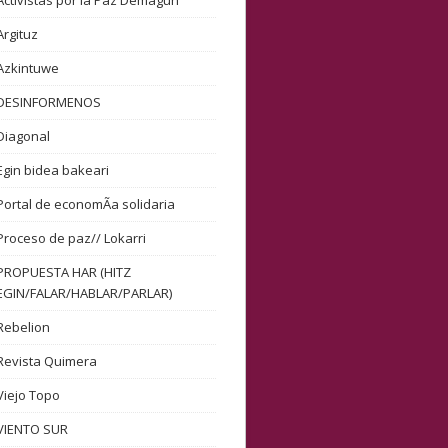
Activistas por la Paz Demagun
Argituz
Azkintuwe
DESINFORMENOS
Diagonal
Egin bidea bakeari
Portal de economÃ­a solidaria
Proceso de paz// Lokarri
PROPUESTA HAR (HITZ
EGIN/FALAR/HABLAR/PARLAR)
Rebelion
Revista Quimera
Viejo Topo
VIENTO SUR