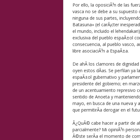
Por ello, la oposiciÃ³n de las fu
vasca no se debe a su supuesto c
ninguna de sus partes, incluyend
Batasuna» (el carÃ¡cter inesperad
el mundo, incluido el lehendakari)
exclusiva del pueblo espaÃ±ol co
consecuencia, al pueblo vasco, au
libre asociaciÃ³n a EspaÃ±a.
De ahÃ­ los clamores de dignidad 
oyen estos dÃ­as. Se perfilan ya l
espaÃ±ol gubernativo y parlament
presidente del gobierno; en mar
de un acentuamiento represivo co
sentido de Anoeta y manteniendo
mayo, en busca de una nueva y art
que permitirÃ­a derogar en el fu
Â¿QuÃ© cabe hacer a partir de ah
parcialmente? Mi opiniÃ³n persona
Ã©ste serÃ­a el momento de corr