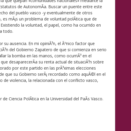
n la que quepan «comunidades nacionales» mediante la
Estatutos de AutonomÃ­a. Buscar un puente entre este
recho del pueblo vasco -y eventualmente de otros
o, es mÃ¡s un problema de voluntad polÃ­tica que de
. Existiendo la voluntad, el papel, como ha ocurrido en
a todo.
or su ausencia. En mi opiniÃ³n, el Ãºnico factor que
cciÃ³n del Gobierno Zapatero de que si comienza en serio
allar la bomba en las manos, como ocurriÃ³ en el
 que desaparecerÃ­a su renta actual de situaciÃ³n sobre
vorado por este partido en las prÃ³ximas elecciones
n de que su Gobierno serÃ¡ recordado como aquÃ©l en el
o de violencia, la relacionada con el conflicto vasco,
de Ciencia PolÃ­tica en la Universidad del PaÃ­s Vasco.