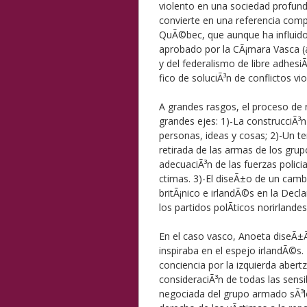
violento en una sociedad profund
convierte en una referencia comp
QuÃ©bec, que aunque ha influido,
aprobado por la CÃ¡mara Vasca (a
y del federalismo de libre adhes
fico de soluciÃ³n de conflictos vio
A grandes rasgos, el proceso de r
grandes ejes: 1)-La construcciÃ³n 
personas, ideas y cosas; 2)-Un t
retirada de las armas de los grupo
adecuaciÃ³n de las fuerzas polici
ctimas. 3)-El diseÃ±o de un cambi
britÃ¡nico e irlandÃ©s en la Dec
los partidos polÃ­ticos norirland
En el caso vasco, Anoeta diseÃ±
inspiraba en el espejo irlandÃ©s. 
conciencia por la izquierda abert
consideraciÃ³n de todas las sensi
negociada del grupo armado sÃ³lo 