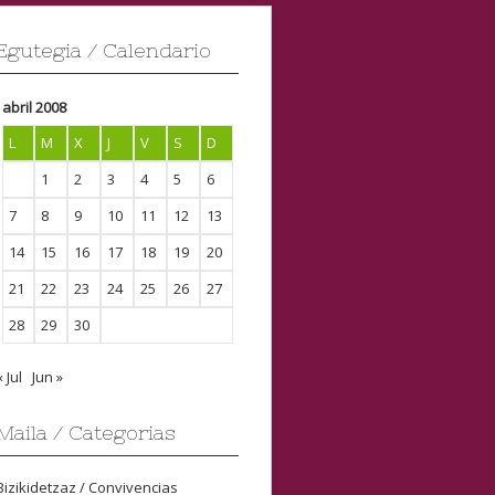
Egutegia / Calendario
abril 2008
L
M
X
J
V
S
D
1
2
3
4
5
6
7
8
9
10
11
12
13
14
15
16
17
18
19
20
21
22
23
24
25
26
27
28
29
30
« Jul
Jun »
Maila / Categorias
Bizikidetzaz / Convivencias