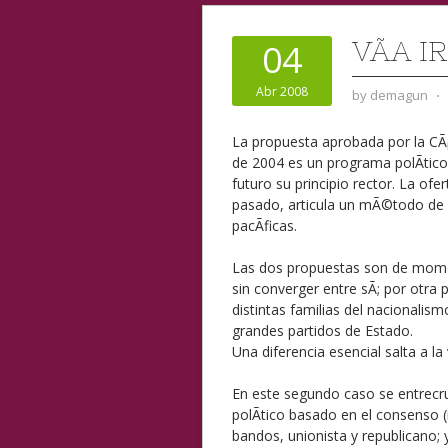
VÃ­A I
04
Abr 2008
by
demagun
⋅
La propuesta aprobada por la CÃ
de 2004 es un programa polÃ­tico
futuro su principio rector. La o
pasado, articula un mÃ©todo de s
pacÃ­ficas.
Las dos propuestas son de moment
sin converger entre sÃ­; por otra 
distintas familias del nacionalis
grandes partidos de Estado.
Una diferencia esencial salta a la
En este segundo caso se entrecru
polÃ­tico basado en el consenso (
bandos, unionista y republicano; y