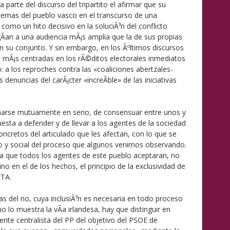
parte del discurso del tripartito el afirmar que su
blemas del pueblo vasco en el transcurso de una
como un hito decisivo en la soluciÃ³n del conflicto
Ã­an a una audiencia mÃ¡s amplia que la de sus propias
n su conjunto. Y sin embargo, en los Ãºltimos discursos
 mÃ¡s centradas en los rÃ©ditos electorales inmediatos
o: a los reproches contra las «coaliciones abertzales-
 denuncias del carÃ¡cter «increÃ­ble» de las iniciativas
arse mutuamente en serio, de consensuar entre unos y
esta a defender y de llevar a los agentes de la sociedad
concretos del articulado que les afectan, con lo que se
tivo y social del proceso que algunos venimos observando.
rÃ­a que todos los agentes de este pueblo aceptaran, no
ino en el de los hechos, el principio de la exclusividad de
ETA.
tas del no, cuya inclusiÃ³n es necesaria en todo proceso
o lo muestra la vÃ­a irlandesa, hay que distinguir en
nte centralista del PP del objetivo del PSOE de