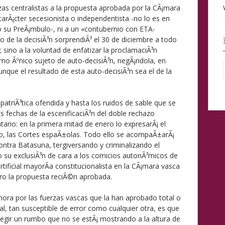
erzas centralistas a la propuesta aprobada por la CÃ¡mara
arÃ¡cter secesionista o independentista -no lo es en
o su PreÃ¡mbulo-, ni a un «contubernio con ETA-
o de la decisiÃ³n sorprendiÃ³ el 30 de diciembre a todo
; sino a la voluntad de enfatizar la proclamaciÃ³n
mo Ãºnico sujeto de auto-decisiÃ³n, negÃ¡ndola, en
nque el resultado de esta auto-decisiÃ³n sea el de la
patriÃ³tica ofendida y hasta los ruidos de sable que se
as fechas de la escenificaciÃ³n del doble rechazo
ario: en la primera mitad de enero lo expresarÃ¡ el
zo, las Cortes espaÃ±olas. Todo ello se acompaÃ±arÃ¡
ntra Batasuna, tergiversando y criminalizando el
 su exclusiÃ³n de cara a los comicios autonÃ³micos de
ificial mayorÃ­a constitucionalista en la CÃ¡mara vasca
turo la propuesta reciÃ©n aprobada.
ora por las fuerzas vascas que la han aprobado total o
l, tan susceptible de error como cualquier otra, es que
egir un rumbo que no se estÃ¡ mostrando a la altura de