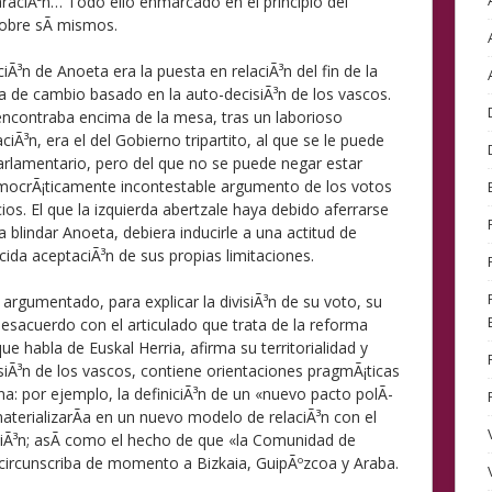
araciÃ³n… Todo ello enmarcado en el principio del
sobre sÃ­ mismos.
ciÃ³n de Anoeta era la puesta en relaciÃ³n del fin de la
 de cambio basado en la auto-decisiÃ³n de los vascos.
encontraba encima de la mesa, tras un laborioso
iÃ³n, era el del Gobierno tripartito, al que se le puede
 parlamentario, pero del que no se puede negar estar
mocrÃ¡ticamente incontestable argumento de los votos
os. El que la izquierda abertzale haya debido aferrarse
a blindar Anoeta, debiera inducirle a una actitud de
ida aceptaciÃ³n de sus propias limitaciones.
rgumentado, para explicar la divisiÃ³n de su voto, su
esacuerdo con el articulado que trata de la reforma
ue habla de Euskal Herria, afirma su territorialidad y
iÃ³n de los vascos, contiene orientaciones pragmÃ¡ticas
: por ejemplo, la definiciÃ³n de un «nuevo pacto polÃ­
materializarÃ­a en un nuevo modelo de relaciÃ³n con el
ciÃ³n; asÃ­ como el hecho de que «la Comunidad de
circunscriba de momento a Bizkaia, GuipÃºzcoa y Araba.