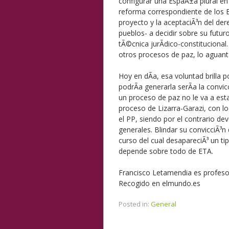
configurar una EspaÃ±a plural e
reforma correspondiente de los 
proyecto y la aceptaciÃ³n del de
pueblos- a decidir sobre su futur
tÃ©cnica jurÃ­dico-constitucional
otros procesos de paz, lo aguant
Hoy en dÃ­a, esa voluntad brilla p
podrÃ­a generarla serÃ­a la convi
un proceso de paz no le va a est
proceso de Lizarra-Garazi, con lo
el PP, siendo por el contrario de
generales. Blindar su convicciÃ³
curso del cual desapareciÃ³ un tip
depende sobre todo de ETA.
Francisco Letamendia es profesor 
Recogido en elmundo.es
Posted in:
General