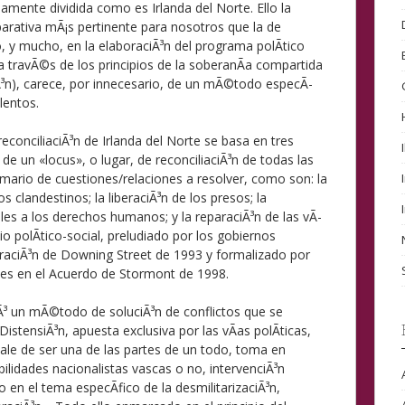
amente dividida como es Irlanda del Norte. Ello la
arativa mÃ¡s pertinente para nosotros que la de
 y mucho, en la elaboraciÃ³n del programa polÃ­tico
 travÃ©s de los principios de la soberanÃ­a compartida
iÃ³n), carece, por innecesario, de un mÃ©todo especÃ­
lentos.
econciliaciÃ³n de Irlanda del Norte se basa en tres
de un «locus», o lugar, de reconciliaciÃ³n de todas las
emario de cuestiones/relaciones a resolver, como son: la
s clandestinos; la liberaciÃ³n de los presos; la
ales a los derechos humanos; y la reparaciÃ³n de las vÃ­
o polÃ­tico-social, preludiado por los gobiernos
laraciÃ³n de Downing Street de 1993 y formalizado por
eses en el Acuerdo de Stormont de 1998.
Ã³ un mÃ©todo de soluciÃ³n de conflictos que se
DistensiÃ³n, apuesta exclusiva por las vÃ­as polÃ­ticas,
zale de ser una de las partes de un todo, toma en
bilidades nacionalistas vascas o no, intervenciÃ³n
en el tema especÃ­fico de la desmilitarizaciÃ³n,